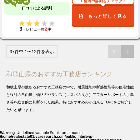
く
こ
工務店の詳細をチェック！
口コミによる評判
もっと詳しく見る
★★★★★
★★★★★
3
2
（レビュー数
件）
37件中 1〜12件を表示


和歌山県のおすすめ工務店ランキング
和歌山県の数あるおすすめ工務店の中で、耐震性能や断熱性能等の住宅性能
と設計の自由度、価格のバランス（コスパの良さ）アフターサポートの手厚
さ等を総合的に判断をした結果、特におすすめのが出来るTOP3をご紹介し
たいと思います。
Warning
: Undefined variable $rank_area_name in
/home/realestate01/varesearch.com/public_html/wp-