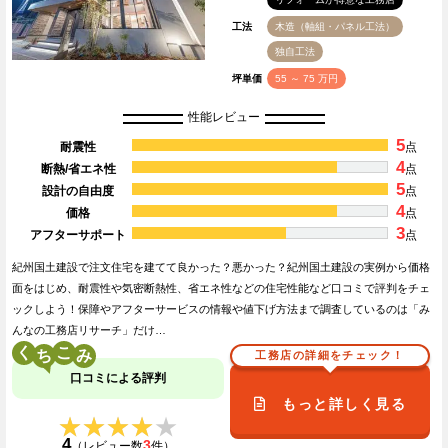
工法
木造（軸組・パネル工法）
独自工法
坪単価
55 ～ 75 万円
性能レビュー
5
耐震性
点
4
断熱/省エネ性
点
5
設計の自由度
点
4
価格
点
3
アフターサポート
点
紀州国土建設で注文住宅を建てて良かった？悪かった？紀州国土建設の実例から価格
面をはじめ、耐震性や気密断熱性、省エネ性などの住宅性能など口コミで評判をチェ
ックしよう！保障やアフターサービスの情報や値下げ方法まで調査しているのは「み
んなの工務店リサーチ」だけ…
く
こ
工務店の詳細をチェック！
口コミによる評判
もっと詳しく見る
★★★★★
★★★★★
4
3
（レビュー数
件）