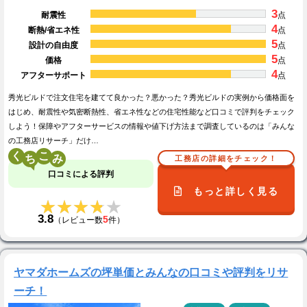
3
耐震性
点
4
断熱/省エネ性
点
5
設計の自由度
点
5
価格
点
4
アフターサポート
点
秀光ビルドで注文住宅を建てて良かった？悪かった？秀光ビルドの実例から価格面を
はじめ、耐震性や気密断熱性、省エネ性などの住宅性能など口コミで評判をチェック
しよう！保障やアフターサービスの情報や値下げ方法まで調査しているのは「みんな
の工務店リサーチ」だけ…
く
こ
工務店の詳細をチェック！
口コミによる評判
もっと詳しく見る
★★★★★
★★★★★
3.8
5
（レビュー数
件）
ヤマダホームズの坪単価とみんなの口コミや評判をリサ
ーチ！