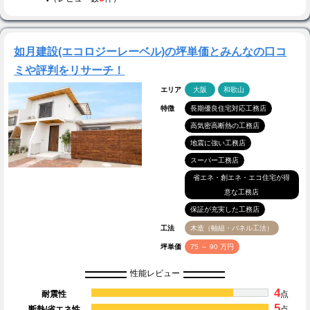
如月建設(エコロジーレーベル)の坪単価とみんなの口コ
ミや評判をリサーチ！
エリア
大阪
和歌山
特徴
長期優良住宅対応工務店
高気密高断熱の工務店
地震に強い工務店
スーパー工務店
省エネ・創エネ・エコ住宅が得
意な工務店
保証が充実した工務店
工法
木造（軸組・パネル工法）
坪単価
75 ～ 90 万円
性能レビュー
4
耐震性
点
5
断熱/省エネ性
点