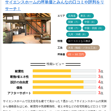
サイエンスホームの坪単価とみんなの口コミや評判をリ
サーチ！
エリア
北海道
東北（6）
関東（7）
中部（9）
近畿（7）
中国・四国（9）
九州・沖縄（8）
特徴
ローコストな工務店
工法
木造（軸組・パネル工法）
坪単価
45 ～ 60 万円
性能レビュー
3
耐震性
点
3
断熱/省エネ性
点
4
設計の自由度
点
4
価格
点
3
アフターサポート
点
サイエンスホームで注文住宅を建てて良かった？悪かった？サイエンスホームの実例
から価格面をはじめ、耐震性や気密断熱性、省エネ性などの住宅性能など口コミで評