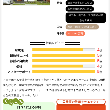
特徴
保証が充実した工務店
高気密高断熱の工務店
省エネ・創エネ・エコ住宅が得
意な工務店
工法
木造（軸組・パネル工法）
坪単価
47 ～ 64 万円
性能レビュー
4
耐震性
点
5
断熱/省エネ性
点
5
設計の自由度
点
4
価格
点
5
アフターサポート
点
アエラホームで注文住宅を建てて良かった？悪かった？アエラホームの実例から価格
面をはじめ、耐震性や気密断熱性、省エネ性などの住宅性能など口コミで評判をチェ
ックしよう！保障やアフターサービスの情報や値下げ方法まで調査しているのは「み
んなの工務店リサーチ」だけ…
く
こ
工務店の詳細をチェック！
口コミによる評判