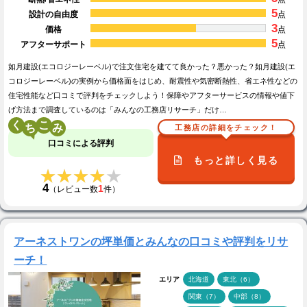
5
設計の自由度
点
3
価格
点
5
アフターサポート
点
如月建設(エコロジーレーベル)で注文住宅を建てて良かった？悪かった？如月建設(エ
コロジーレーベル)の実例から価格面をはじめ、耐震性や気密断熱性、省エネ性などの
住宅性能など口コミで評判をチェックしよう！保障やアフターサービスの情報や値下
げ方法まで調査しているのは「みんなの工務店リサーチ」だけ…
く
こ
工務店の詳細をチェック！
口コミによる評判
もっと詳しく見る
★★★★★
★★★★★
4
1
（レビュー数
件）
アーネストワンの坪単価とみんなの口コミや評判をリサ
ーチ！
エリア
北海道
東北（6）
関東（7）
中部（8）