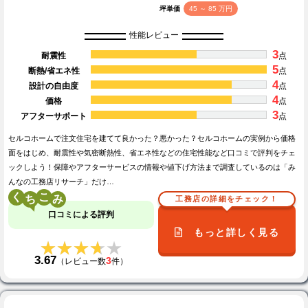
坪単価
45 ～ 85 万円
性能レビュー
3
耐震性
点
5
断熱/省エネ性
点
4
設計の自由度
点
4
価格
点
3
アフターサポート
点
セルコホームで注文住宅を建てて良かった？悪かった？セルコホームの実例から価格
面をはじめ、耐震性や気密断熱性、省エネ性などの住宅性能など口コミで評判をチェ
ックしよう！保障やアフターサービスの情報や値下げ方法まで調査しているのは「み
んなの工務店リサーチ」だけ…
く
こ
工務店の詳細をチェック！
口コミによる評判
もっと詳しく見る
★★★★★
★★★★★
3.67
3
（レビュー数
件）