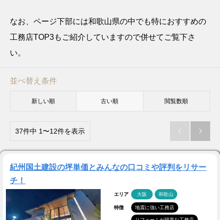
なお、ページ下部には和歌山県の中でも特におすすめの
工務店TOP3もご紹介していますので併せてご覧下さ
い。
並べ替え条件
新しい順
古い順
閲覧数順
37件中 1〜12件を表示


紀州国土建設の坪単価とみんなの口コミや評判をリサー
チ！
エリア
大阪
和歌山
特徴
地震に強い工務店
リフォームが得意な工務店