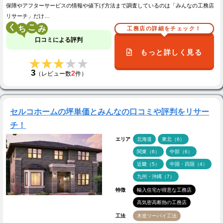
保障やアフターサービスの情報や値下げ方法まで調査しているのは「みんなの工務店
リサーチ」だけ…
く
こ
工務店の詳細をチェック！
口コミによる評判
もっと詳しく見る
★★★★★
★★★★★
3
2
（レビュー数
件）
セルコホームの坪単価とみんなの口コミや評判をリサー
チ！
エリア
北海道
東北（6）
関東（6）
中部（6）
近畿（5）
中国・四国（4）
九州・沖縄（7）
特徴
輸入住宅が得意な工務店
高気密高断熱の工務店
工法
木造ツーバイ工法