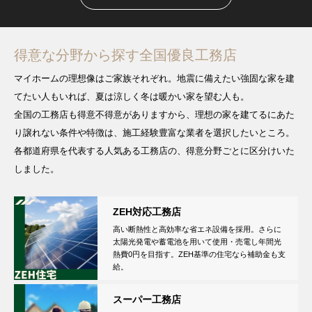
得意な分野から探す全国優良工務店
マイホームの理想像はご家族それぞれ。地震に備えたい強固な家を建
てたい人もいれば、夏は涼しく冬は暖かい家を望む人も。
全国の工務店も得意不得意がありますから、理想の家を建てるにあた
り譲れない条件や特徴は、施工経験豊富な業者を選択したいところ。
各都道府県を代表する人気ある工務店の、得意分野ごとに区分けいた
しました。
ZEH対応工務店
高い断熱性と高効率な省エネ設備を採用。さらに
太陽光発電や蓄電池を用いて使用・売電し年間光
熱費0円を目指す。ZEH基準の住宅なら補助金も支
給。
スーパー工務店