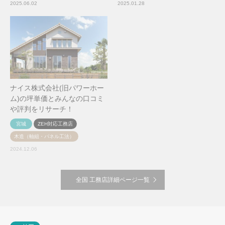
2025.06.02
2025.01.28
ナイス株式会社(旧パワーホー
コットンハウスの坪単価とみ
ム)の坪単価とみんなの口コミ
んなの口コミや評判をリサー
や評判をリサーチ！
チ！
宮城
ZEH対応工務店
静岡
スーパー工務店
木造（軸組・パネル工法）
木造（軸組・パネル工法）
2024.12.06
2024.12.05
全国 工務店詳細ページ一覧