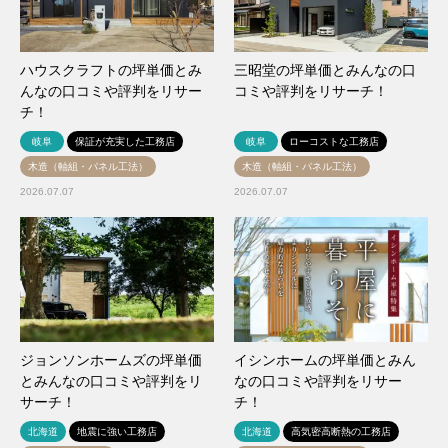
ハウスクラフトの坪単価とみ
三昭堂の坪単価とみんなの口
んなの口コミや評判をリサー
コミや評判をリサーチ！
チ！
岐阜
保証が充実した工務店
岐阜
ローコストな工務店
木造（軸組・パネル工法）
木造（軸組・パネル工法）
2026.07.07
2026.07.07
ジョンソンホームズの坪単価
イシンホームの坪単価とみん
とみんなの口コミや評判をリ
なの口コミや評判をリサー
サーチ！
チ！
北海道
地震に強い工務店
北海道
高気密高断熱の工務店