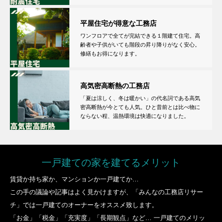
平屋住宅が得意な工務店
ワンフロアで全てが完結できる１階建て住宅。高
齢者や子供がいても階段の昇り降りがなく安心。
修繕もお得になります。
高気密高断熱の工務店
「夏は涼しく、冬は暖かい」の代名詞である高気
密高断熱が今とても人気。ひと昔前とは比べ物に
ならない程、温熱環境は快適になりました。
一戸建ての家を建てるメリット
賃貸か持ち家か、マンションか一戸建てか…
この手の議論や記事はよく見かけますが、「みんなの工務店リサー
チ」では一戸建てのオーナーをオススメ致します。
「お金」「税金」「充実度」「長期観点」など… 一戸建てのメリッ