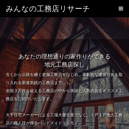
みんなの工務店リサーチ
あなたの理想通りの家作りができる
地元工務店探し
古くから伝統を継ぐ老舗工務店をはじめ、革新的な建築技術を取
り入れる新進気鋭の工務店まで。
全国３万件を超える工務店の中から実績と人気のあるオススメ工
務店をご紹介いたします。
大手住宅メーカーによる工場大量生産でなく、１戸１戸地元工務
店の職人技が輝るハンドメイド１点モノ。