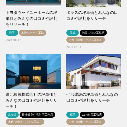
トヨタウッドユーホームの坪
ポラスの坪単価とみんなの口
単価とみんなの口コミや評判
コミや評判をリサーチ！
をリサーチ！
岩手
木造ツーバイ工法
茨城
地震に強い工務店
2026.06.17
木造（軸組・パネル工法）
2026.06.16
道北振興株式会社の坪単価と
七呂建設の坪単価とみんなの
みんなの口コミや評判をリサ
口コミや評判をリサーチ！
ーチ！
北海道
長期優良住宅対応工務店
福岡
ZEH対応工務店
木造（軸組・パネル工法）
木造（軸組・パネル工法）