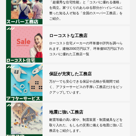
「超優秀な住宅性能」と「コスパに優れる価格」
を両立。家づくりのあらゆる部分がハイレベルに
整った知る人ぞ知る「全国のスーパー工務店」を
ご紹介。
ローコストな工務店
ローコスト住宅メーカーの坪単価や評判を調べら
れます。建物2000万円以下、坪単価50万円以下の
コスパに優れた工務店一覧
保証が充実した工務店
万が一でも安心できる保証や点検が長期間で続
く、アフターサービスの手厚い工務店だけをピッ
クアップしています。
地震に強い工務店
耐震等級の高い家や、制震装置・制震健具などを
取り入れた、もしもの災害に備える地震に強い工
務店をご紹介します。