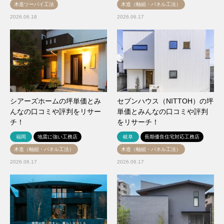
木造ツーバイ工法
木造（軸組・パネル工法）
2026.06.18
2026.06.17
シアーズホームの坪単価とみ
セブンハウス（NITTOH）の坪
んなの口コミや評判をリサー
単価とみんなの口コミや評判
チ！
をリサーチ！
福岡
地震に強い工務店
岐阜
長期優良住宅対応工務店
木造（軸組・パネル工法）
木造（軸組・パネル工法）
2026.06.17
2026.06.17