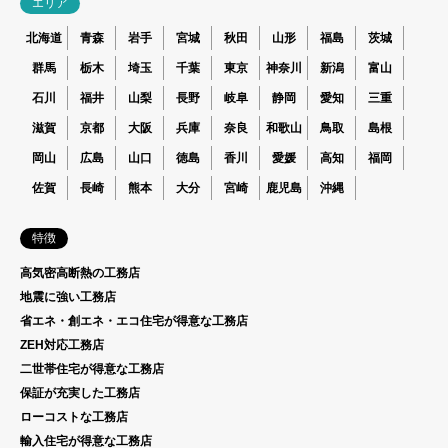
エリア
北海道
青森
岩手
宮城
秋田
山形
福島
茨城
群馬
栃木
埼玉
千葉
東京
神奈川
新潟
富山
石川
福井
山梨
長野
岐阜
静岡
愛知
三重
滋賀
京都
大阪
兵庫
奈良
和歌山
鳥取
島根
岡山
広島
山口
徳島
香川
愛媛
高知
福岡
佐賀
長崎
熊本
大分
宮崎
鹿児島
沖縄
特徴
高気密高断熱の工務店
地震に強い工務店
省エネ・創エネ・エコ住宅が得意な工務店
ZEH対応工務店
二世帯住宅が得意な工務店
保証が充実した工務店
ローコストな工務店
輸入住宅が得意な工務店