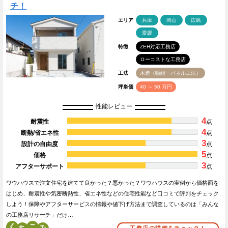
チ！
エリア
兵庫
岡山
広島
愛媛
特徴
ZEH対応工務店
ローコストな工務店
工法
木造（軸組・パネル工法）
坪単価
40 ～ 50 万円
性能レビュー
4
耐震性
点
4
断熱/省エネ性
点
3
設計の自由度
点
5
価格
点
3
アフターサポート
点
ワウハウスで注文住宅を建てて良かった？悪かった？ワウハウスの実例から価格面を
はじめ、耐震性や気密断熱性、省エネ性などの住宅性能など口コミで評判をチェック
しよう！保障やアフターサービスの情報や値下げ方法まで調査しているのは「みんな
の工務店リサーチ」だけ…
く
こ
工務店の詳細をチェック！