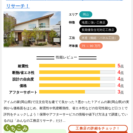
リサーチ！
エリア
岡山
特徴
地震に強い工務店
長期優良住宅対応工務店
工法
木造（軸組・パネル工法）
坪単価
75 ～ 90 万円
性能レビュー
5
耐震性
点
4
断熱/省エネ性
点
4
設計の自由度
点
4
価格
点
3
アフターサポート
点
アイムの家(岡山県)で注文住宅を建てて良かった？悪かった？アイムの家(岡山県)の実
例から価格面をはじめ、耐震性や気密断熱性、省エネ性などの住宅性能など口コミで
評判をチェックしよう！保障やアフターサービスの情報や値下げ方法まで調査してい
るのは「みんなの工務店リサーチ」だけ…
く
こ
工務店の詳細をチェック！