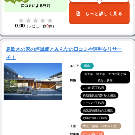
口コミによる評判
もっと詳しく見る
★★★★★
★★★★★
0.00
0
（レビュー数
件）
息吹木の家の坪単価とみんなの口コミや評判をリサー
チ！
エリア
岡山
省エネ・創エネ・エコ住宅が得
特徴
意な工務店
ZEH対応工務店
長期優良住宅対応工務店
スーパー工務店
高気密高断熱の工務店
地震に強い工務店
工法
木造（軸組・パネル工法）
坪単価
75 ～ 90 万円