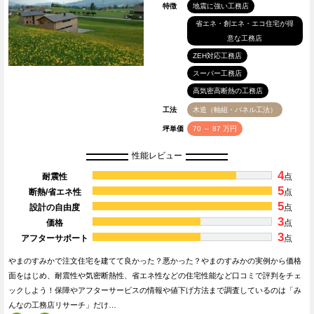
特徴
地震に強い工務店
省エネ・創エネ・エコ住宅が得
意な工務店
ZEH対応工務店
スーパー工務店
高気密高断熱の工務店
工法
木造（軸組・パネル工法）
坪単価
70 ～ 87 万円
性能レビュー
4
耐震性
点
5
断熱/省エネ性
点
5
設計の自由度
点
3
価格
点
3
アフターサポート
点
やまのすみかで注文住宅を建てて良かった？悪かった？やまのすみかの実例から価格
面をはじめ、耐震性や気密断熱性、省エネ性などの住宅性能など口コミで評判をチェ
ックしよう！保障やアフターサービスの情報や値下げ方法まで調査しているのは「み
んなの工務店リサーチ」だけ…