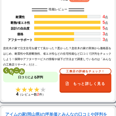
性能レビュー
4
耐震性
点
5
断熱/省エネ性
点
5
設計の自由度
点
3
価格
点
3
アフターサポート
点
息吹木の家で注文住宅を建てて良かった？悪かった？息吹木の家の実例から価格面を
はじめ、耐震性や気密断熱性、省エネ性などの住宅性能など口コミで評判をチェック
しよう！保障やアフターサービスの情報や値下げ方法まで調査しているのは「みんな
の工務店リサーチ」だけ…
く
こ
工務店の詳細をチェック！
口コミによる評判
もっと詳しく見る
★★★★★
★★★★★
4
2
（レビュー数
件）
アイムの家(岡山県)の坪単価とみんなの口コミや評判を