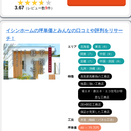
★★★★★
★★★★★
3.67
9
（レビュー数
件）
イシンホームの坪単価とみんなの口コミや評判をリサー
チ！
エリア
北海道
東北（6）
関東（7）
中部（9）
近畿（7）
中国・四国（9）
九州・沖縄（8）
特徴
高気密高断熱の工務店
地震に強い工務店
省エネ・創エネ・エコ住宅が得
意な工務店
ZEH対応工務店
保証が充実した工務店
工法
木造（軸組・パネル工法）
坪単価
40 ～ 75 万円