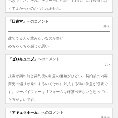
べきでした。それこそスーモに相談してればこんな後悔しな
くてよかったのかもしれません。
『
日進堂
』へのコメント
匿名
建ててる人が輩みたいなのが多い
めちゃくちゃ感じが悪い
『
ゼロキューブ
』へのコメント
けい
担当が契約前と契約後の熱意の落差がひどい、契約後の内容
変更の煽りが発生するのでそれに対抗する強い決意が必要で
す。ツーバイフォーはリフォームはほぼ出来ないと思ってい
た方がよいです。
『
アキュラホーム
』へのコメント
見学者