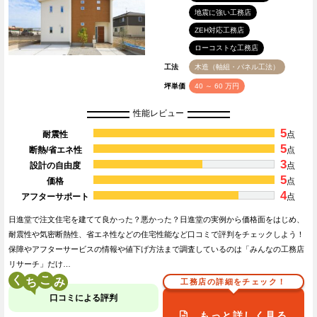
地震に強い工務店
ZEH対応工務店
ローコストな工務店
工法
木造（軸組・パネル工法）
坪単価
40 ～ 60 万円
性能レビュー
5
耐震性
点
5
断熱/省エネ性
点
3
設計の自由度
点
5
価格
点
4
アフターサポート
点
日進堂で注文住宅を建てて良かった？悪かった？日進堂の実例から価格面をはじめ、
耐震性や気密断熱性、省エネ性などの住宅性能など口コミで評判をチェックしよう！
保障やアフターサービスの情報や値下げ方法まで調査しているのは「みんなの工務店
リサーチ」だけ…
く
こ
工務店の詳細をチェック！
口コミによる評判
もっと詳しく見る