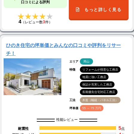
口コミによる評判
もっと詳しく見る
★★★★★
★★★★★
4
3
（レビュー数
件）
ひのき住宅の坪単価とみんなの口コミや評判をリサー
チ！
エリア
岡山
特徴
リフォームが得意な工務店
地震に強い工務店
保証が充実した工務店
長期優良住宅対応工務店
工法
木造（軸組・パネル工法）
坪単価
55 ～ 75 万円
性能レビュー
5
耐震性
点