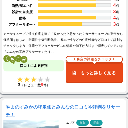
4
断熱/省エネ性
点
3
設計の自由度
点
4
価格
点
3
アフターサポート
点
カーサキューブで注文住宅を建てて良かった？悪かった？カーサキューブの実例から
価格面をはじめ、耐震性や気密断熱性、省エネ性などの住宅性能など口コミで評判を
チェックしよう！保障やアフターサービスの情報や値下げ方法まで調査しているのは
「みんなの工務店リサーチ」だけ…
く
こ
工務店の詳細をチェック！
口コミによる評判
もっと詳しく見る
★★★★★
★★★★★
3
5
（レビュー数
件）
やまのすみかの坪単価とみんなの口コミや評判をリサー
チ！
エリア
鳥取
岡山