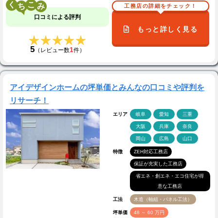
く
こ
工務店の詳細をチェック！
口コミによる評判
もっと詳しく見る
★★★★★
★★★★★
5
1
（レビュー数
件）
アイデザインホームの坪単価とみんなの口コミや評判を
リサーチ！
エリア
岐阜
愛知
三重
大阪
兵庫
奈良
岡山
広島
山口
特徴
ZEH対応工務店
保証が充実した工務店
省エネ・創エネ・エコ住宅が得
意な工務店
工法
木造（軸組・パネル工法）
坪単価
48 ～ 60 万円