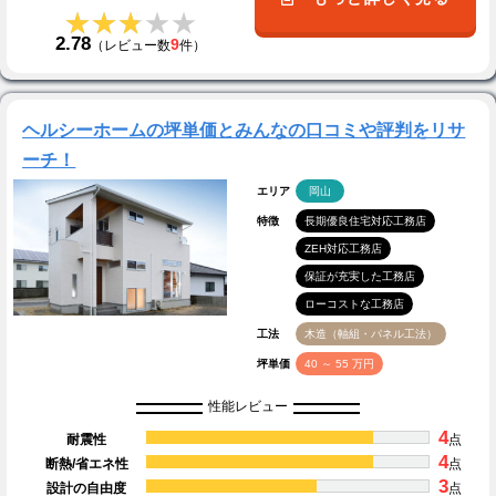
★★★★★
★★★★★
2.78
9
（レビュー数
件）
ヘルシーホームの坪単価とみんなの口コミや評判をリサ
ーチ！
エリア
岡山
特徴
長期優良住宅対応工務店
ZEH対応工務店
保証が充実した工務店
ローコストな工務店
工法
木造（軸組・パネル工法）
坪単価
40 ～ 55 万円
性能レビュー
4
耐震性
点
4
断熱/省エネ性
点
3
設計の自由度
点