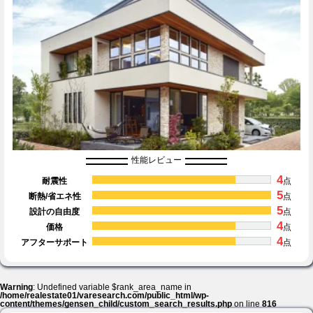
性能レビュー
4
耐震性
点
5
断熱/省エネ性
点
5
設計の自由度
点
4
価格
点
4
アフターサポート
点
Warning
: Undefined variable $rank_area_name in
/home/realestate01/varesearch.com/public_html/wp-
content/themes/gensen_child/custom_search_results.php
on line
816