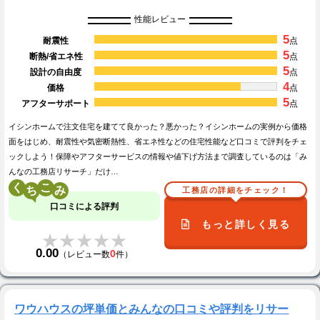
性能レビュー
5
耐震性
点
5
断熱/省エネ性
点
5
設計の自由度
点
4
価格
点
5
アフターサポート
点
イシンホームで注文住宅を建てて良かった？悪かった？イシンホームの実例から価格
面をはじめ、耐震性や気密断熱性、省エネ性などの住宅性能など口コミで評判をチェ
ックしよう！保障やアフターサービスの情報や値下げ方法まで調査しているのは「み
んなの工務店リサーチ」だけ…
く
こ
工務店の詳細をチェック！
口コミによる評判
もっと詳しく見る
★★★★★
★★★★★
0.00
0
（レビュー数
件）
ワウハウスの坪単価とみんなの口コミや評判をリサー