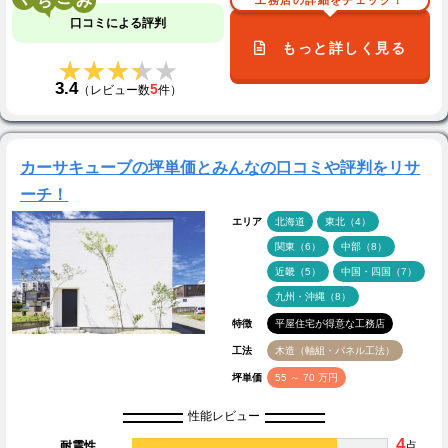
口コミによる評判
もっと詳しく見る
★★★★★
★★★★★
3.4
5
（レビュー数
件）
カーサキューブの坪単価とみんなの口コミや評判をリサ
ーチ！
エリア
北海道
東北（4）
関東（6）
中部（8）
近畿（5）
中国・四国（7）
九州・沖縄（8）
特徴
平屋住宅が得意な工務店
工法
木造（軸組・パネル工法）
坪単価
55 ～ 70 万円
性能レビュー
4
耐震性
点