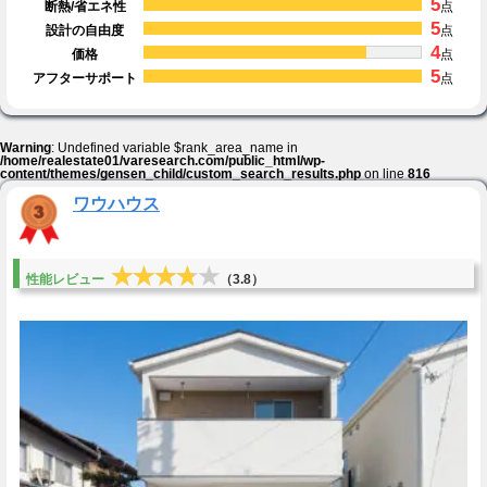
5
断熱/省エネ性
点
5
設計の自由度
点
4
価格
点
5
アフターサポート
点
Warning
: Undefined variable $rank_area_name in
/home/realestate01/varesearch.com/public_html/wp-
content/themes/gensen_child/custom_search_results.php
on line
816
ワウハウス
★★★★★
★★★★★
性能レビュー
（3.8）