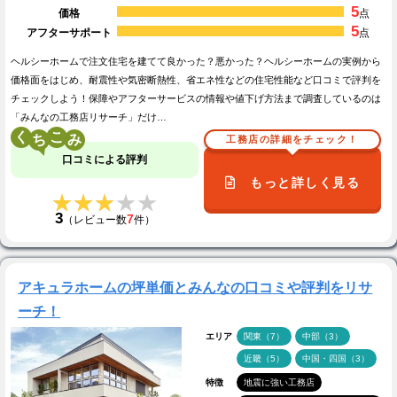
5
価格
点
5
アフターサポート
点
ヘルシーホームで注文住宅を建てて良かった？悪かった？ヘルシーホームの実例から
価格面をはじめ、耐震性や気密断熱性、省エネ性などの住宅性能など口コミで評判を
チェックしよう！保障やアフターサービスの情報や値下げ方法まで調査しているのは
「みんなの工務店リサーチ」だけ…
く
こ
工務店の詳細をチェック！
口コミによる評判
もっと詳しく見る
★★★★★
★★★★★
3
7
（レビュー数
件）
アキュラホームの坪単価とみんなの口コミや評判をリサ
ーチ！
エリア
関東（7）
中部（3）
近畿（5）
中国・四国（3）
特徴
地震に強い工務店