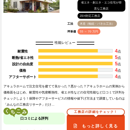
省エネ・創エネ・エコ住宅が得
意な工務店
ZEH対応工務店
工法
木造（軸組・パネル工法）
坪単価
55 ～ 70 万円
性能レビュー
4
耐震性
点
5
断熱/省エネ性
点
5
設計の自由度
点
4
価格
点
4
アフターサポート
点
アキュラホームで注文住宅を建てて良かった？悪かった？アキュラホームの実例から
価格面をはじめ、耐震性や気密断熱性、省エネ性などの住宅性能など口コミで評判を
チェックしよう！保障やアフターサービスの情報や値下げ方法まで調査しているのは
「みんなの工務店リサーチ」だけ…
く
こ
工務店の詳細をチェック！
口コミによる評判
もっと詳しく見る