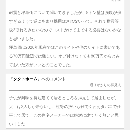
耐震と坪単価について聞いてきましたが、8トン壁は強度が強
すぎるようで逆にあまり採用はされないって。それで耐震等
級3取れるみたいなのでコストかけてまでする必要はないかな
と思いました。
坪単価は2026年現在ではこのサイトや他のサイトに書いてあ
る70万円近辺では難しい。オプ付けなくても80万円からとみ
ておいた方がいいとのことでした。
『
タクトホーム
』へのコメント
通りがかりの拝見人
子供が興味を持ち建てて居るところを拝見して居ましたが、
大工は2人しか居ないし、柱等の扱いも雑でくわえタバコで仕
事して居て、この住宅メーカーでは絶対に建てたく無いと思
いました