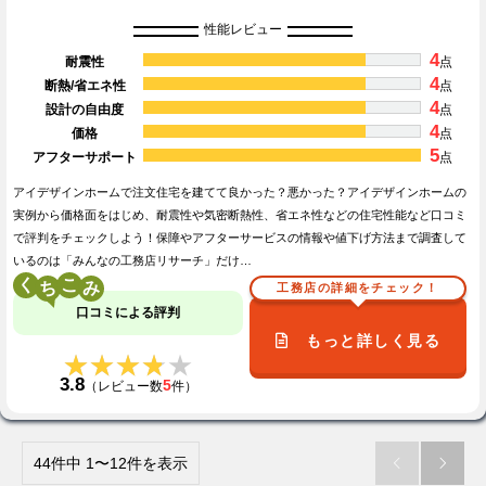
性能レビュー
4
耐震性
点
4
断熱/省エネ性
点
4
設計の自由度
点
4
価格
点
5
アフターサポート
点
アイデザインホームで注文住宅を建てて良かった？悪かった？アイデザインホームの
実例から価格面をはじめ、耐震性や気密断熱性、省エネ性などの住宅性能など口コミ
で評判をチェックしよう！保障やアフターサービスの情報や値下げ方法まで調査して
いるのは「みんなの工務店リサーチ」だけ…
く
こ
工務店の詳細をチェック！
口コミによる評判
もっと詳しく見る
★★★★★
★★★★★
3.8
5
（レビュー数
件）
44件中 1〜12件を表示

