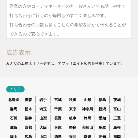
営業の方やコーディネーターの方、皆さんとても話しやすく
打ち合わせに行くのが毎回ものすごく楽しみです。
打ち合わせの回数も多くこちらの希望を細かく伝えることが
できるので安心できます。
広告表示
みんなの工務店リサーチでは、アフィリエイト広告を利用しています。
エリア
北海道
青森
岩手
宮城
秋田
山形
福島
茨城
群馬
栃木
埼玉
千葉
東京
神奈川
新潟
富山
石川
福井
山梨
長野
岐阜
静岡
愛知
三重
滋賀
京都
大阪
兵庫
奈良
和歌山
鳥取
島根
岡山
広島
山口
徳島
香川
愛媛
高知
福岡