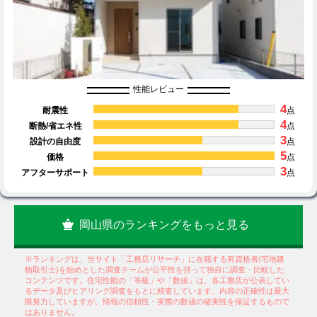
性能レビュー
4
耐震性
点
4
断熱/省エネ性
点
3
設計の自由度
点
5
価格
点
3
アフターサポート
点
岡山県のランキングをもっと見る
※ランキングは、当サイト「工務店リサーチ」に在籍する有資格者(宅地建
物取引士)を始めとした調査チームが公平性を持って独自に調査・比較した
コンテンツです。住宅性能の「等級」や「数値」は、各工務店が公表してい
るデータ及びヒアリング調査をもとに精査しています。内容の正確性は最大
限努力していますが、情報の信頼性・実際の数値の確実性を保証するもので
はありません。