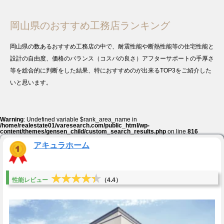
岡山県のおすすめ工務店ランキング
岡山県の数あるおすすめ工務店の中で、耐震性能や断熱性能等の住宅性能と
設計の自由度、価格のバランス（コスパの良さ）アフターサポートの手厚さ
等を総合的に判断をした結果、特におすすめのが出来るTOP3をご紹介した
いと思います。
Warning
: Undefined variable $rank_area_name in
/home/realestate01/varesearch.com/public_html/wp-
content/themes/gensen_child/custom_search_results.php
on line
816
アキュラホーム
★★★★★
★★★★★
性能レビュー
（4.4）