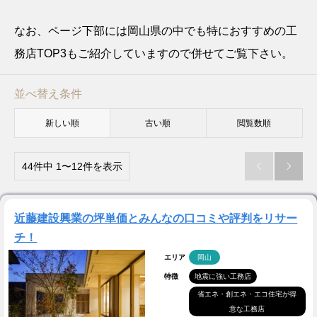
なお、ページ下部には岡山県の中でも特におすすめの工
務店TOP3もご紹介していますので併せてご覧下さい。
並べ替え条件
新しい順
古い順
閲覧数順
44件中 1〜12件を表示


近藤建設興業の坪単価とみんなの口コミや評判をリサー
チ！
エリア
岡山
特徴
地震に強い工務店
省エネ・創エネ・エコ住宅が得
意な工務店