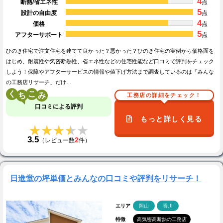
4
断熱/省エネ性
点
5
設計の自由度
点
4
価格
点
5
アフターサポート
点
ひのき住宅で注文住宅を建てて良かった？悪かった？ひのき住宅の実例から価格面を
はじめ、耐震性や気密断熱性、省エネ性などの住宅性能など口コミで評判をチェック
しよう！保障やアフターサービスの情報や値下げ方法まで調査しているのは「みんな
の工務店リサーチ」だけ…
く
こ
工務店の詳細をチェック！
口コミによる評判
もっと詳しく見る
★★★★★
★★★★★
3.5
2
（レビュー数
件）
日進堂の坪単価とみんなの口コミや評判をリサーチ！
エリア
岡山
香川
特徴
高気密高断熱の工務店