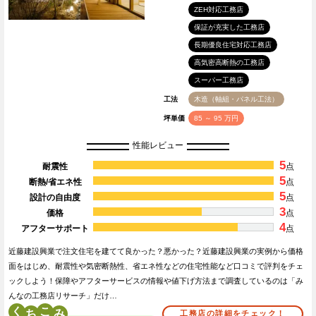
ZEH対応工務店
保証が充実した工務店
長期優良住宅対応工務店
高気密高断熱の工務店
スーパー工務店
工法
木造（軸組・パネル工法）
坪単価
85 ～ 95 万円
性能レビュー
5
耐震性
点
5
断熱/省エネ性
点
5
設計の自由度
点
3
価格
点
4
アフターサポート
点
近藤建設興業で注文住宅を建てて良かった？悪かった？近藤建設興業の実例から価格
面をはじめ、耐震性や気密断熱性、省エネ性などの住宅性能など口コミで評判をチェ
ックしよう！保障やアフターサービスの情報や値下げ方法まで調査しているのは「み
んなの工務店リサーチ」だけ…
く
こ
工務店の詳細をチェック！