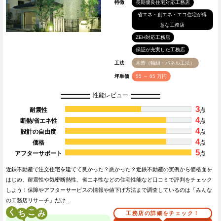
特徴
長期優良住宅対応工務店
省エネ・創エネ・エコ住宅が得
意な工務店
ZEH対応工務店
保証が充実した工務店
工法
木造（軸組・パネル工法）
坪単価
55 ～ 65 万円
性能レビュー
3
耐震性
点
4
断熱/省エネ性
点
4
設計の自由度
点
4
価格
点
5
アフターサポート
点
近鉄不動産で注文住宅を建てて良かった？悪かった？近鉄不動産の実例から価格面を
はじめ、耐震性や気密断熱性、省エネ性などの住宅性能など口コミで評判をチェック
しよう！保障やアフターサービスの情報や値下げ方法まで調査しているのは「みんな
の工務店リサーチ」だけ…
く
こ
工務店の詳細をチェック！