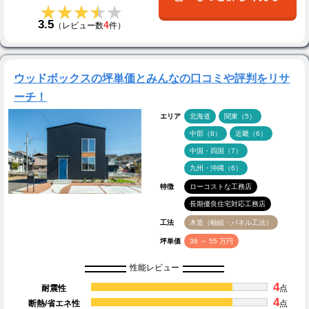
★★★★★
★★★★★
3.5
4
（レビュー数
件）
ウッドボックスの坪単価とみんなの口コミや評判をリサ
ーチ！
エリア
北海道
関東（5）
中部（8）
近畿（6）
中国・四国（7）
九州・沖縄（6）
特徴
ローコストな工務店
長期優良住宅対応工務店
工法
木造（軸組・パネル工法）
坪単価
36 ～ 55 万円
性能レビュー
4
耐震性
点
4
断熱/省エネ性
点