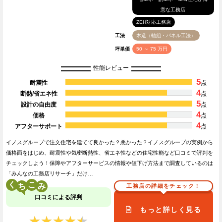
意な工務店
ZEH対応工務店
工法
木造（軸組・パネル工法）
坪単価
50 ～ 75 万円
性能レビュー
5
耐震性
点
4
断熱/省エネ性
点
5
設計の自由度
点
4
価格
点
4
アフターサポート
点
イノスグループで注文住宅を建てて良かった？悪かった？イノスグループの実例から
価格面をはじめ、耐震性や気密断熱性、省エネ性などの住宅性能など口コミで評判を
チェックしよう！保障やアフターサービスの情報や値下げ方法まで調査しているのは
「みんなの工務店リサーチ」だけ…
く
こ
工務店の詳細をチェック！
口コミによる評判
もっと詳しく見る
★★★★★
★★★★★