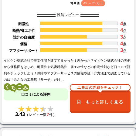
坪単価
45 ～ 75 万円
性能レビュー
4
耐震性
点
4
断熱/省エネ性
点
3
設計の自由度
点
4
価格
点
3
アフターサポート
点
イビケン株式会社で注文住宅を建てて良かった？悪かった？イビケン株式会社の実例
から価格面をはじめ、耐震性や気密断熱性、省エネ性などの住宅性能など口コミで評
判をチェックしよう！保障やアフターサービスの情報や値下げ方法まで調査している
のは「みんなの工務店リサーチ」だけ…
く
こ
工務店の詳細をチェック！
口コミによる評判
もっと詳しく見る
★★★★★
★★★★★
3.43
7
（レビュー数
件）