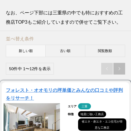
なお、ページ下部には三重県の中でも特におすすめの工
務店TOP3もご紹介していますので併せてご覧下さい。
並べ替え条件
新しい順
古い順
閲覧数順
50件中 1〜12件を表示


フォレスト・オオモリの坪単価とみんなの口コミや評判
をリサーチ！
エリア
三重
特徴
地震に強い工務店
省エネ・創エネ・エコ住宅が得
意な工務店