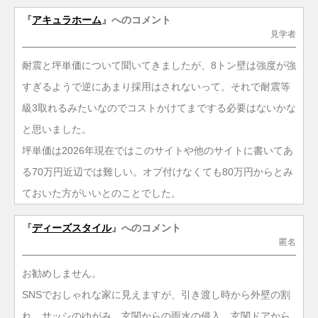
『
アキュラホーム
』へのコメント
見学者
耐震と坪単価について聞いてきましたが、8トン壁は強度が強
すぎるようで逆にあまり採用はされないって。それで耐震等
級3取れるみたいなのでコストかけてまでする必要はないかな
と思いました。
坪単価は2026年現在ではこのサイトや他のサイトに書いてあ
る70万円近辺では難しい。オプ付けなくても80万円からとみ
ておいた方がいいとのことでした。
『
ディーズスタイル
』へのコメント
匿名
お勧めしません。
SNSでおしゃれな家に見えますが、引き渡し時から外壁の割
れ、サッシのゆがみ、玄関からの雨水の侵入、玄関ドアから