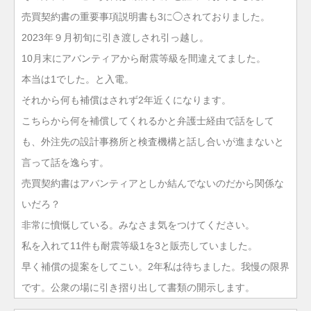
売買契約書の重要事項説明書も3に◯されておりました。
2023年９月初旬に引き渡しされ引っ越し。
10月末にアバンティアから耐震等級を間違えてました。
本当は1でした。と入電。
それから何も補償はされず2年近くになります。
こちらから何を補償してくれるかと弁護士経由で話をして
も、外注先の設計事務所と検査機構と話し合いが進まないと
言って話を逸らす。
売買契約書はアバンティアとしか結んでないのだから関係な
いだろ？
非常に憤慨している。みなさま気をつけてください。
私を入れて11件も耐震等級1を3と販売していました。
早く補償の提案をしてこい。2年私は待ちました。我慢の限界
です。公衆の場に引き摺り出して書類の開示します。