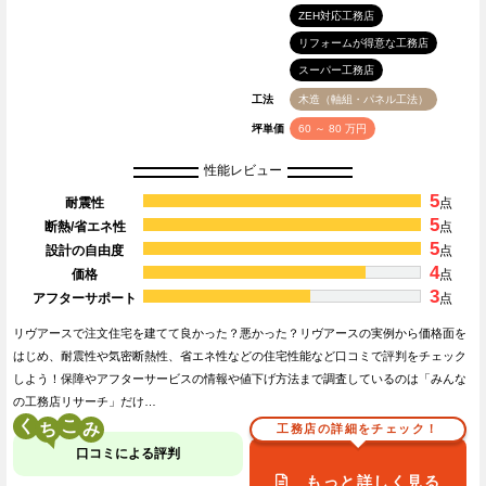
ZEH対応工務店
リフォームが得意な工務店
スーパー工務店
工法
木造（軸組・パネル工法）
坪単価
60 ～ 80 万円
性能レビュー
5
耐震性
点
5
断熱/省エネ性
点
5
設計の自由度
点
4
価格
点
3
アフターサポート
点
リヴアースで注文住宅を建てて良かった？悪かった？リヴアースの実例から価格面を
はじめ、耐震性や気密断熱性、省エネ性などの住宅性能など口コミで評判をチェック
しよう！保障やアフターサービスの情報や値下げ方法まで調査しているのは「みんな
の工務店リサーチ」だけ…
く
こ
工務店の詳細をチェック！
口コミによる評判
もっと詳しく見る