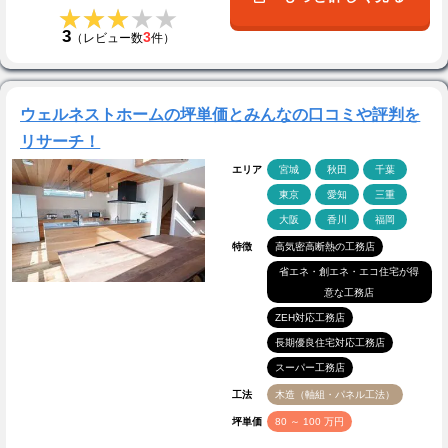
★★★★★
★★★★★
3
3
（レビュー数
件）
ウェルネストホームの坪単価とみんなの口コミや評判を
リサーチ！
エリア
宮城
秋田
千葉
東京
愛知
三重
大阪
香川
福岡
特徴
高気密高断熱の工務店
省エネ・創エネ・エコ住宅が得
意な工務店
ZEH対応工務店
長期優良住宅対応工務店
スーパー工務店
工法
木造（軸組・パネル工法）
坪単価
80 ～ 100 万円