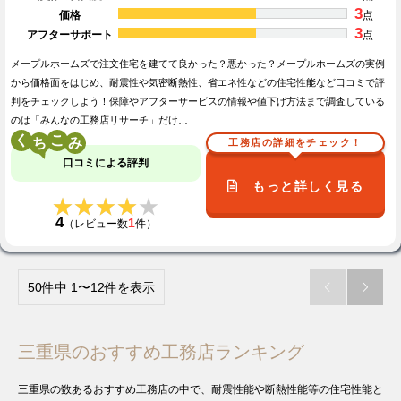
3
価格
点
3
アフターサポート
点
メープルホームズで注文住宅を建てて良かった？悪かった？メープルホームズの実例
から価格面をはじめ、耐震性や気密断熱性、省エネ性などの住宅性能など口コミで評
判をチェックしよう！保障やアフターサービスの情報や値下げ方法まで調査している
のは「みんなの工務店リサーチ」だけ…
く
こ
工務店の詳細をチェック！
口コミによる評判
もっと詳しく見る
★★★★★
★★★★★
4
1
（レビュー数
件）
50件中 1〜12件を表示


三重県のおすすめ工務店ランキング
三重県の数あるおすすめ工務店の中で、耐震性能や断熱性能等の住宅性能と