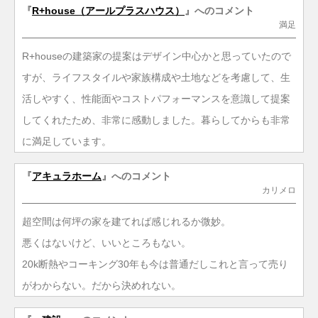
『
R+house（アールプラスハウス）
』へのコメント
満足
R+houseの建築家の提案はデザイン中心かと思っていたので
すが、ライフスタイルや家族構成や土地などを考慮して、生
活しやすく、性能面やコストパフォーマンスを意識して提案
してくれたため、非常に感動しました。暮らしてからも非常
に満足しています。
『
アキュラホーム
』へのコメント
カリメロ
超空間は何坪の家を建てれば感じれるか微妙。
悪くはないけど、いいところもない。
20k断熱やコーキング30年も今は普通だしこれと言って売り
がわからない。だから決めれない。