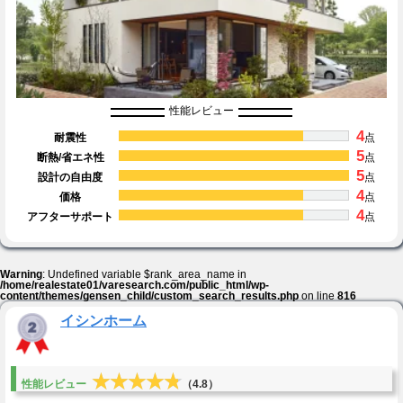
性能レビュー
4
耐震性
点
5
断熱/省エネ性
点
5
設計の自由度
点
4
価格
点
4
アフターサポート
点
Warning
: Undefined variable $rank_area_name in
/home/realestate01/varesearch.com/public_html/wp-
content/themes/gensen_child/custom_search_results.php
on line
816
イシンホーム
★★★★★
★★★★★
性能レビュー
（4.8）