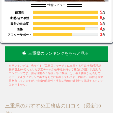
性能レビュー
5
耐震性
点
5
断熱/省エネ性
点
5
設計の自由度
点
4
価格
点
3
アフターサポート
点
三重県のランキングをもっと見る
※ランキングは、当サイト「工務店リサーチ」に在籍する有資格者(宅地建
物取引士)を始めとした調査チームが公平性を持って独自に調査・比較した
コンテンツです。住宅性能の「等級」や「数値」は、各工務店が公表してい
るデータ及びヒアリング調査をもとに精査しています。内容の正確性は最大
限努力していますが、情報の信頼性・実際の数値の確実性を保証するもので
はありません。
三重県のおすすめ工務店の口コミ（最新10