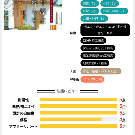
関東（7）
中部（9）
近畿（7）
中国・四国（9）
九州・沖縄（8）
省エネ・創エネ・エコ住宅が得
特徴
意な工務店
ZEH対応工務店
保証が充実した工務店
高気密高断熱の工務店
地震に強い工務店
工法
木造（軸組・パネル工法）
坪単価
40 ～ 75 万円
性能レビュー
5
耐震性
点
5
断熱/省エネ性
点
5
設計の自由度
点
4
価格
点
5
アフターサポート
点