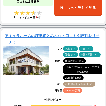
口コミによる評判
もっと詳しく見る
★★★★★
★★★★★
3.5
2
（レビュー数
件）
アキュラホームの坪単価とみんなの口コミや評判をリサ
ーチ！
エリア
関東（7）
中部（3）
近畿（5）
中国・四国（3）
特徴
地震に強い工務店
省エネ・創エネ・エコ住宅が得
意な工務店
ZEH対応工務店
工法
木造（軸組・パネル工法）
坪単価
55 ～ 70 万円
性能レビュー