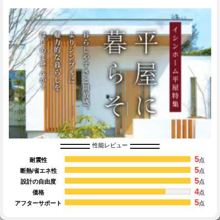
性能レビュー
5
耐震性
点
5
断熱/省エネ性
点
5
設計の自由度
点
4
価格
点
5
アフターサポート
点