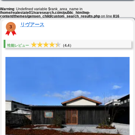
Warning
: Undefined variable $rank_area_name in
/home/realestate01/varesearch.com/public_html/wp-
content/themes/gensen_child/custom_search_results.php
on line
816
リヴアース
★★★★★
★★★★★
性能レビュー
（4.4）