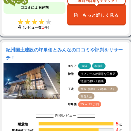
く
こ
工務店の詳細をチェック！
口コミによる評判
もっと詳しく見る
★★★★★
★★★★★
4
1
（レビュー数
件）
紀州国土建設の坪単価とみんなの口コミや評判をリサー
チ！
エリア
大阪
和歌山
特徴
リフォームが得意な工務店
地震に強い工務店
工法
木造（軸組・パネル工法）
独自工法
坪単価
55 ～ 75 万円
性能レビュー
5
耐震性
点
4
断熱/省エネ性
点