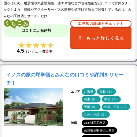
面をはじめ、耐震性や気密断熱性、省エネ性などの住宅性能など口コミで評判をチェ
ックしよう！保障やアフターサービスの情報や値下げ方法まで調査しているのは「み
んなの工務店リサーチ」だけ…
く
こ
工務店の詳細をチェック！
口コミによる評判
もっと詳しく見る
★★★★★
★★★★★
4.5
2
（レビュー数
件）
イノスの家の坪単価とみんなの口コミや評判をリサー
チ！
エリア
北海道
東北（5）
関東（6）
中部（7）
近畿（6）
中国・四国（8）
九州・沖縄（6）
特徴
ZEH対応工務店
高気密高断熱の工務店