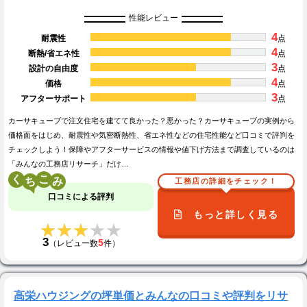
性能レビュー
4
耐震性
点
4
断熱/省エネ性
点
3
設計の自由度
点
4
価格
点
3
アフターサポート
点
カーサキューブで注文住宅を建てて良かった？悪かった？カーサキューブの実例から
価格面をはじめ、耐震性や気密断熱性、省エネ性などの住宅性能など口コミで評判を
チェックしよう！保障やアフターサービスの情報や値下げ方法まで調査しているのは
「みんなの工務店リサーチ」だけ…
く
こ
工務店の詳細をチェック！
口コミによる評判
もっと詳しく見る
★★★★★
★★★★★
3
5
（レビュー数
件）
高栄ハウジングの坪単価とみんなの口コミや評判をリサ