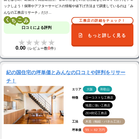
ックしよう！保障やアフターサービスの情報や値下げ方法まで調査しているのは「み
んなの工務店リサーチ」だけ…
く
こ
工務店の詳細をチェック！
口コミによる評判
もっと詳しく見る
★★★★★
★★★★★
0.00
0
（レビュー数
件）
紀の国住宅の坪単価とみんなの口コミや評判をリサー
チ！
エリア
大阪
和歌山
特徴
ローコストな工務店
地震に強い工務店
ZEH対応工務店
工法
木造（軸組・パネル工法）
坪単価
55 ～ 62 万円