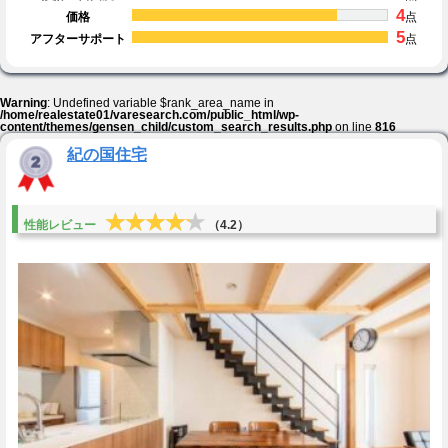
4
価格
点
5
アフターサポート
点
Warning
: Undefined variable $rank_area_name in
/home/realestate01/varesearch.com/public_html/wp-
content/themes/gensen_child/custom_search_results.php
on line
816
紀の国住宅
★★★★★
★★★★★
性能レビュー
（4.2）