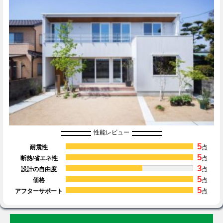
性能レビュー
5
耐震性
点
5
断熱/省エネ性
点
3
設計の自由度
点
5
価格
点
5
アフターサポート
点