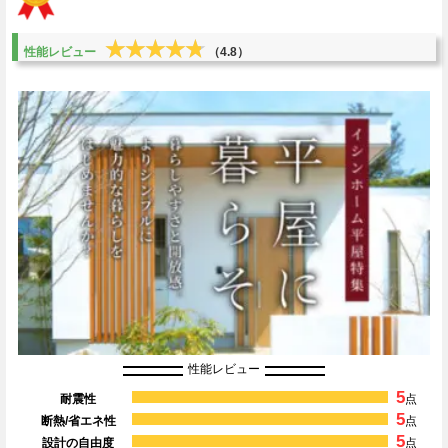
★★★★★
★★★★★
性能レビュー
（4.8）
性能レビュー
5
耐震性
点
5
断熱/省エネ性
点
5
設計の自由度
点