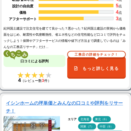
5
設計の自由度
点
4
価格
点
3
アフターサポート
点
紀州国土建設で注文住宅を建てて良かった？悪かった？紀州国土建設の実例から価格
面をはじめ、耐震性や気密断熱性、省エネ性などの住宅性能など口コミで評判をチェ
ックしよう！保障やアフターサービスの情報や値下げ方法まで調査しているのは「み
んなの工務店リサーチ」だけ…
く
こ
工務店の詳細をチェック！
口コミによる評判
もっと詳しく見る
★★★★★
★★★★★
4
3
（レビュー数
件）
イシンホームの坪単価とみんなの口コミや評判をリサー
チ！
エリア
北海道
東北（6）
関東（7）
中部（9）