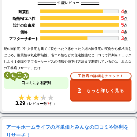
性能レビュー
4
耐震性
点
5
断熱/省エネ性
点
5
設計の自由度
点
4
価格
点
3
アフターサポート
点
紀の国住宅で注文住宅を建てて良かった？悪かった？紀の国住宅の実例から価格面を
はじめ、耐震性や気密断熱性、省エネ性などの住宅性能など口コミで評判をチェック
しよう！保障やアフターサービスの情報や値下げ方法まで調査しているのは「みんな
の工務店リサーチ」だけ…
く
こ
工務店の詳細をチェック！
口コミによる評判
もっと詳しく見る
★★★★★
★★★★★
3.29
7
（レビュー数
件）
アーキホームライフの坪単価とみんなの口コミや評判を
リサーチ！