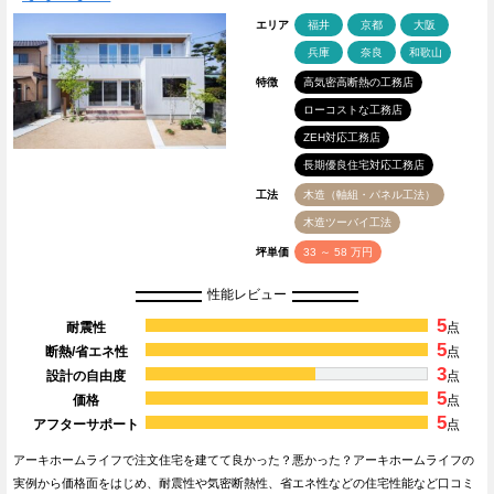
エリア
福井
京都
大阪
兵庫
奈良
和歌山
特徴
高気密高断熱の工務店
ローコストな工務店
ZEH対応工務店
長期優良住宅対応工務店
工法
木造（軸組・パネル工法）
木造ツーバイ工法
坪単価
33 ～ 58 万円
性能レビュー
5
耐震性
点
5
断熱/省エネ性
点
3
設計の自由度
点
5
価格
点
5
アフターサポート
点
アーキホームライフで注文住宅を建てて良かった？悪かった？アーキホームライフの
実例から価格面をはじめ、耐震性や気密断熱性、省エネ性などの住宅性能など口コミ