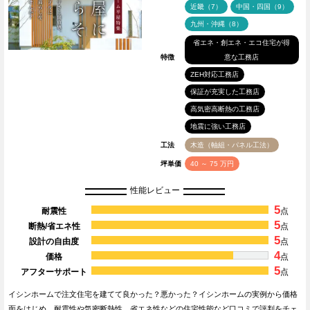
近畿（7）
中国・四国（9）
九州・沖縄（8）
省エネ・創エネ・エコ住宅が得
特徴
意な工務店
ZEH対応工務店
保証が充実した工務店
高気密高断熱の工務店
地震に強い工務店
工法
木造（軸組・パネル工法）
坪単価
40 ～ 75 万円
性能レビュー
5
耐震性
点
5
断熱/省エネ性
点
5
設計の自由度
点
4
価格
点
5
アフターサポート
点
イシンホームで注文住宅を建てて良かった？悪かった？イシンホームの実例から価格
面をはじめ、耐震性や気密断熱性、省エネ性などの住宅性能など口コミで評判をチェ