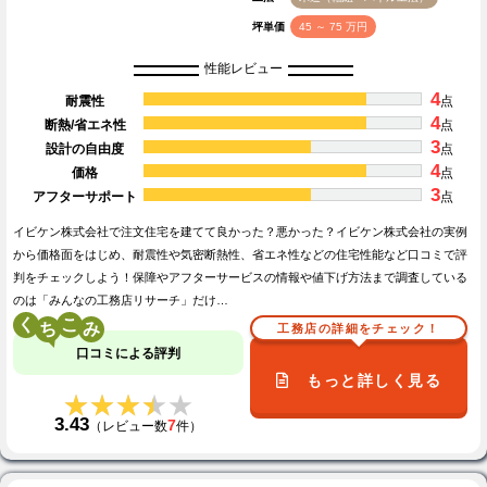
坪単価
45 ～ 75 万円
性能レビュー
4
耐震性
点
4
断熱/省エネ性
点
3
設計の自由度
点
4
価格
点
3
アフターサポート
点
イビケン株式会社で注文住宅を建てて良かった？悪かった？イビケン株式会社の実例
から価格面をはじめ、耐震性や気密断熱性、省エネ性などの住宅性能など口コミで評
判をチェックしよう！保障やアフターサービスの情報や値下げ方法まで調査している
のは「みんなの工務店リサーチ」だけ…
く
こ
工務店の詳細をチェック！
口コミによる評判
もっと詳しく見る
★★★★★
★★★★★
3.43
7
（レビュー数
件）