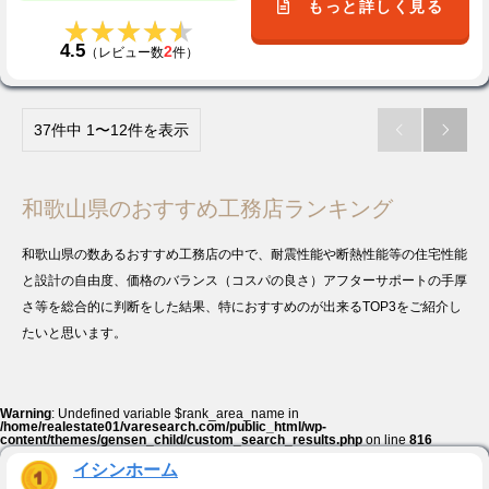
もっと詳しく見る
★★★★★
★★★★★
4.5
2
（レビュー数
件）
37件中 1〜12件を表示


和歌山県のおすすめ工務店ランキング
和歌山県の数あるおすすめ工務店の中で、耐震性能や断熱性能等の住宅性能
と設計の自由度、価格のバランス（コスパの良さ）アフターサポートの手厚
さ等を総合的に判断をした結果、特におすすめのが出来るTOP3をご紹介し
たいと思います。
Warning
: Undefined variable $rank_area_name in
/home/realestate01/varesearch.com/public_html/wp-
content/themes/gensen_child/custom_search_results.php
on line
816
イシンホーム