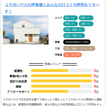
コラボハウスの坪単価とみんなの口コミや評判をリサー
チ！
エリア
東北（3）
関東（7）
中部（7）
近畿（6）
中国・四国（5）
九州・沖縄（3）
特徴
高気密高断熱の工務店
工法
木造（軸組・パネル工法）
坪単価
50 ～ 60 万円
性能レビュー
3
耐震性
点
5
断熱/省エネ性
点
5
設計の自由度
点
4
価格
点
3
アフターサポート
点
コラボハウスで注文住宅を建てて良かった？悪かった？コラボハウスの実例から価格
面をはじめ、耐震性や気密断熱性、省エネ性などの住宅性能など口コミで評判をチェ