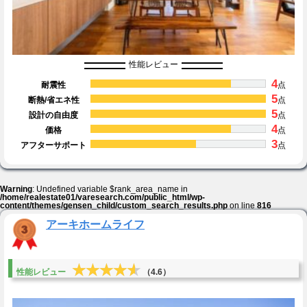
性能レビュー
4
耐震性
点
5
断熱/省エネ性
点
5
設計の自由度
点
4
価格
点
3
アフターサポート
点
Warning
: Undefined variable $rank_area_name in
/home/realestate01/varesearch.com/public_html/wp-
content/themes/gensen_child/custom_search_results.php
on line
816
アーキホームライフ
★★★★★
★★★★★
性能レビュー
（4.6）