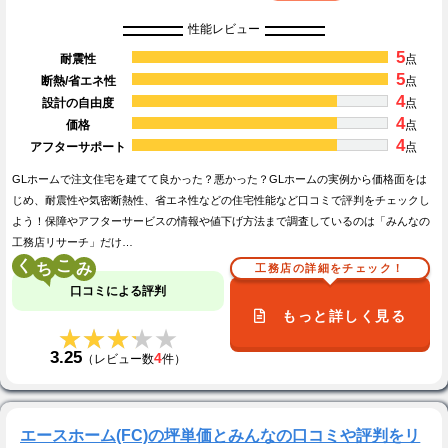
性能レビュー
5
耐震性
点
5
断熱/省エネ性
点
4
設計の自由度
点
4
価格
点
4
アフターサポート
点
GLホームで注文住宅を建てて良かった？悪かった？GLホームの実例から価格面をは
じめ、耐震性や気密断熱性、省エネ性などの住宅性能など口コミで評判をチェックし
よう！保障やアフターサービスの情報や値下げ方法まで調査しているのは「みんなの
工務店リサーチ」だけ…
く
こ
工務店の詳細をチェック！
口コミによる評判
もっと詳しく見る
★★★★★
★★★★★
3.25
4
（レビュー数
件）
エースホーム(FC)の坪単価とみんなの口コミや評判をリ