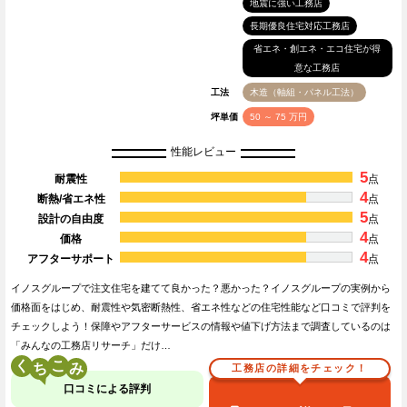
地震に強い工務店
長期優良住宅対応工務店
省エネ・創エネ・エコ住宅が得
意な工務店
工法
木造（軸組・パネル工法）
坪単価
50 ～ 75 万円
性能レビュー
5
耐震性
点
4
断熱/省エネ性
点
5
設計の自由度
点
4
価格
点
4
アフターサポート
点
イノスグループで注文住宅を建てて良かった？悪かった？イノスグループの実例から
価格面をはじめ、耐震性や気密断熱性、省エネ性などの住宅性能など口コミで評判を
チェックしよう！保障やアフターサービスの情報や値下げ方法まで調査しているのは
「みんなの工務店リサーチ」だけ…
く
こ
工務店の詳細をチェック！
口コミによる評判