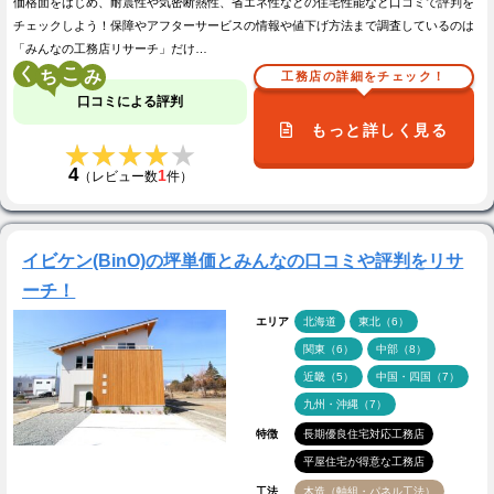
価格面をはじめ、耐震性や気密断熱性、省エネ性などの住宅性能など口コミで評判を
チェックしよう！保障やアフターサービスの情報や値下げ方法まで調査しているのは
「みんなの工務店リサーチ」だけ…
く
こ
工務店の詳細をチェック！
口コミによる評判
もっと詳しく見る
★★★★★
★★★★★
4
1
（レビュー数
件）
イビケン(BinO)の坪単価とみんなの口コミや評判をリサ
ーチ！
エリア
北海道
東北（6）
関東（6）
中部（8）
近畿（5）
中国・四国（7）
九州・沖縄（7）
特徴
長期優良住宅対応工務店
平屋住宅が得意な工務店
工法
木造（軸組・パネル工法）