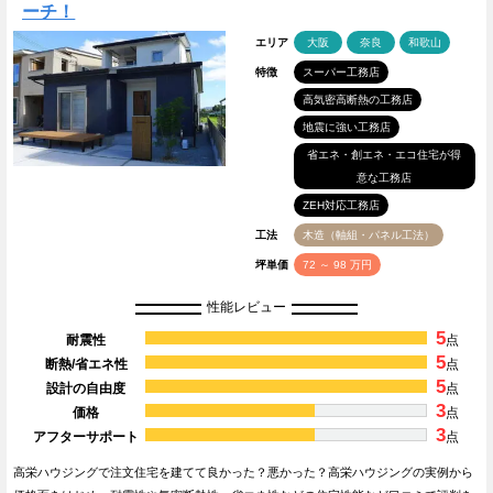
ーチ！
エリア
大阪
奈良
和歌山
特徴
スーパー工務店
高気密高断熱の工務店
地震に強い工務店
省エネ・創エネ・エコ住宅が得
意な工務店
ZEH対応工務店
工法
木造（軸組・パネル工法）
坪単価
72 ～ 98 万円
性能レビュー
5
耐震性
点
5
断熱/省エネ性
点
5
設計の自由度
点
3
価格
点
3
アフターサポート
点
高栄ハウジングで注文住宅を建てて良かった？悪かった？高栄ハウジングの実例から