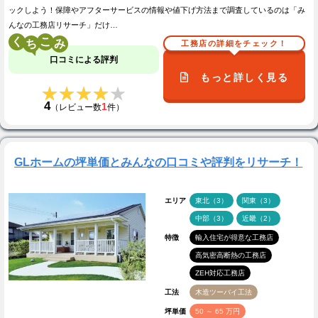
ックしよう！保障やアフターサービスの情報や値下げ方法まで調査しているのは「み
んなの工務店リサーチ」だけ…
く
こ
工務店の詳細をチェック！
口コミによる評判
もっと詳しく見る
★★★★★
★★★★★
4
1
（レビュー数
件）
GLホームの坪単価とみんなの口コミや評判をリサーチ！
エリア
東北（3）
関東（3）
中部（3）
近畿（2）
特徴
輸入住宅が得意な工務店
高気密高断熱の工務店
ZEH対応工務店
工法
木造ツーバイ工法
坪単価
50 ～ 65 万円