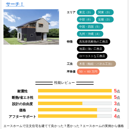
サーチ！
エリア
東北（3）
関東（3）
中部（6）
近畿（3）
中国・四国（5）
九州・沖縄（4）
特徴
高気密高断熱の工務店
地震に強い工務店
ローコストな工務店
工法
木造（軸組・パネル工法）
坪単価
50 ～ 60 万円
性能レビュー
5
耐震性
点
5
断熱/省エネ性
点
3
設計の自由度
点
4
価格
点
4
アフターサポート
点
エースホームで注文住宅を建てて良かった？悪かった？エースホームの実例から価格