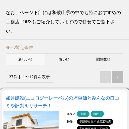
なお、ページ下部には和歌山県の中でも特におすすめの
工務店TOP3もご紹介していますので併せてご覧下さ
い。
並べ替え条件
新しい順
古い順
閲覧数順
37件中 1〜12件を表示


如月建設(エコロジーレーベル)の坪単価とみんなの口コ
ミや評判をリサーチ！
エリア
大阪
和歌山
特徴
長期優良住宅対応工務店
高気密高断熱の工務店