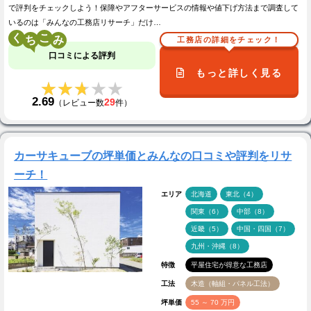
で評判をチェックしよう！保障やアフターサービスの情報や値下げ方法まで調査して
いるのは「みんなの工務店リサーチ」だけ…
く
こ
工務店の詳細をチェック！
口コミによる評判
もっと詳しく見る
★★★★★
★★★★★
2.69
29
（レビュー数
件）
カーサキューブの坪単価とみんなの口コミや評判をリサ
ーチ！
エリア
北海道
東北（4）
関東（6）
中部（8）
近畿（5）
中国・四国（7）
九州・沖縄（8）
特徴
平屋住宅が得意な工務店
工法
木造（軸組・パネル工法）
坪単価
55 ～ 70 万円