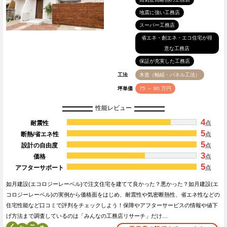
地震に強い工務店
スーパー工務店
省エネ・創エネ・エコ住宅が得
意な工務店
保証が充実した工務店
工法
木造（軸組・パネル工法）
坪単価
75 ～ 90 万円
性能レビュー
4
耐震性
点
5
断熱/省エネ性
点
5
設計の自由度
点
3
価格
点
5
アフターサポート
点
如月建設(エコロジーレーベル)で注文住宅を建てて良かった？悪かった？如月建設(エ
コロジーレーベル)の実例から価格面をはじめ、耐震性や気密断熱性、省エネ性などの
住宅性能など口コミで評判をチェックしよう！保障やアフターサービスの情報や値下
げ方法まで調査しているのは「みんなの工務店リサーチ」だけ…