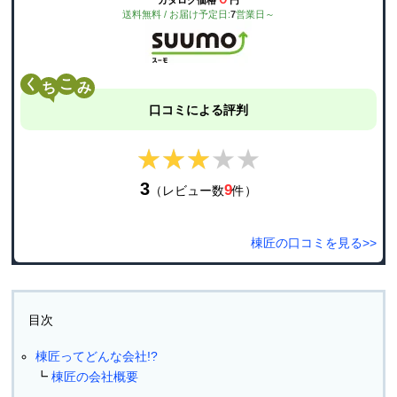
カタログ価格
円
送料無料 / お届け予定日:
7
営業日～
く
こ
口コミによる評判
★★★★★
★★★★★
3
9
（レビュー数
件）
棟匠の口コミを見る>>
目次
棟匠ってどんな会社!?
棟匠の会社概要