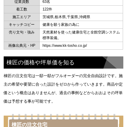
従業員数
63名
着工数
122件
施工エリア
茨城県,栃木県,千葉県,沖縄県
キャッチコピー
健康を願う家族の為に
売り文句・強み
天然素材を使った健康住宅と全館空調システム
標準装備。
画像出典元・HP
https://www.kk-tosho.co.jp/
棟匠の価格や坪単価を知る
棟匠の注文住宅は一邸一邸がフルオーダーの完全自由設計です。施
主の希望や要望に合った設計をゼロから作っていきます。商品や定
価という概念はありませんが、過去の事例などからおおよその坪単
価は予想する事が可能です。
棟匠の注文住宅