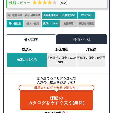
★★★★★
★★★★★
性能レビュー
（4.2）
高い断熱性能
高い耐震性能
長期優良住宅
低炭素住宅
ZEH対応
高い窓性能
省エネ住宅
換気システム
地盤保障
長期無料保証
設備・仕様
価格調査
商品名
本体価格
坪単価
本体価格の目安：2100
坪単価の目安：60万円
棟匠の注文住宅
万円～
～
家を建てるエリアを選んで
人気の工務店を徹底比較！
最新カタログを無料で読もう！
棟匠の
カタログを今すぐ貰う(無料)
０