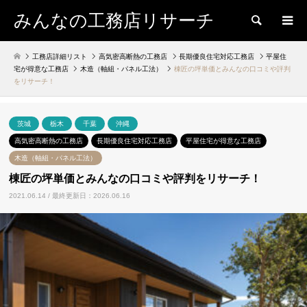
みんなの工務店リサーチ
検索
工務店詳細リスト
高気密高断熱の工務店
長期優良住宅対応工務店
平屋住
宅が得意な工務店
木造（軸組・パネル工法）
棟匠の坪単価とみんなの口コミや評判
をリサーチ！
茨城
栃木
千葉
沖縄
高気密高断熱の工務店
長期優良住宅対応工務店
平屋住宅が得意な工務店
木造（軸組・パネル工法）
棟匠の坪単価とみんなの口コミや評判をリサーチ！
2021.06.14 / 最終更新日：2026.06.16