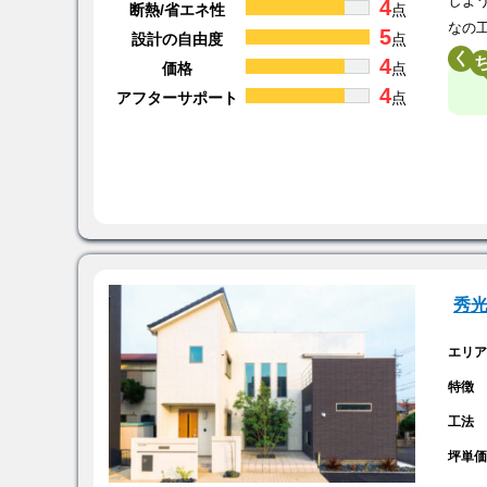
しよ
4
断熱/省エネ性
点
なの
5
設計の自由度
点
く
4
価格
点
4
アフターサポート
点
秀
エリ
特徴
工法
坪単