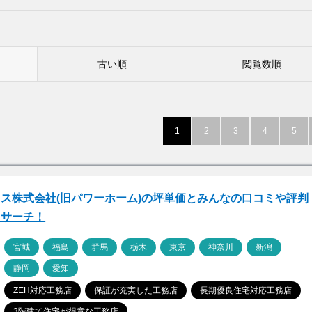
古い順
閲覧数順
1
2
3
4
5
ス株式会社(旧パワーホーム)の坪単価とみんなの口コミや評判
リサーチ！
ア
宮城
福島
群馬
栃木
東京
神奈川
新潟
静岡
愛知
ZEH対応工務店
保証が充実した工務店
長期優良住宅対応工務店
3階建て住宅が得意な工務店