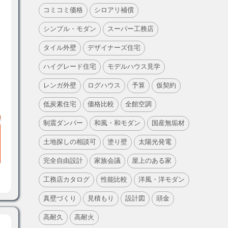
コミコミ価格
シロアリ補償
シンプル・モダン
スーパー工務店
タイル外壁
デザイナーズ住宅
ハイグレード住宅
モデルハウス見学
レンガ外壁
ログハウス
予算
仮契約
低炭素住宅
価格比較
全館空調
制震ダンパー
和風・和モダン
国産無垢材
土地探しの相談可
塗り壁
太陽光発電
完全自由設計
家族会議
屋上のある家
工務店カタログ
性能比較
洋風・洋モダン
真壁づくり
見積もり
設計図
頭金
高耐久
高耐火