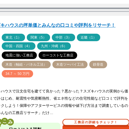
ズキハウスの坪単価とみんなの口コミや評判をリサーチ！
ア
東北（1）
関東（5）
中部（3）
近畿（1）
中国・四国（4）
九州・沖縄（6）
地震に強い工務店
ローコストな工務店
木造（軸組・パネル工法）
木造ツーバイ工法
鉄骨造
価
34.7 ～ 50 万円
キハウスで注文住宅を建てて良かった？悪かった？スズキハウスの実例から価
をはじめ、耐震性や気密断熱性、省エネ性などの住宅性能など口コミで評判を
ックしよう！保障やアフターサービスの情報や値下げ方法まで調査しているの
みんなの工務店リサーチ」だけ…
こ
工務店の詳細をチェック！