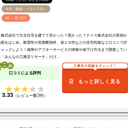
木造（軸組・パネル工法）
価
60 ～ 80 万円
ス株式会社で注文住宅を建てて良かった？悪かった？ナイス株式会社の実例か
格面をはじめ、耐震性や気密断熱性、省エネ性などの住宅性能など口コミで評
チェックしよう！保障やアフターサービスの情報や値下げ方法まで調査してい
は「みんなの工務店リサーチ」だけ…
こ
工務店の詳細をチェック！
口コミによる評判
もっと詳しく見る
★★★★★
★★★★★
3.33
3
（レビュー数
件）