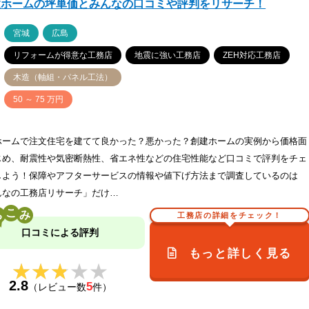
建ホームの坪単価とみんなの口コミや評判をリサーチ！
ア
宮城
広島
リフォームが得意な工務店
地震に強い工務店
ZEH対応工務店
木造（軸組・パネル工法）
価
50 ～ 75 万円
ホームで注文住宅を建てて良かった？悪かった？創建ホームの実例から価格面
じめ、耐震性や気密断熱性、省エネ性などの住宅性能など口コミで評判をチェ
しよう！保障やアフターサービスの情報や値下げ方法まで調査しているのは
んなの工務店リサーチ」だけ…
こ
工務店の詳細をチェック！
口コミによる評判
もっと詳しく見る
★★★★★
★★★★★
2.8
5
（レビュー数
件）