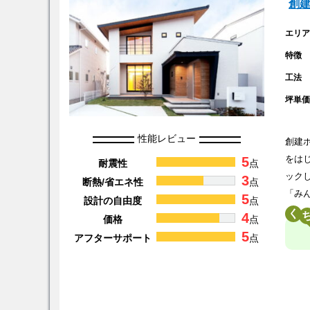
創
エリ
特徴
工法
坪単
性能レビュー
創建
5
をは
耐震性
点
ック
3
断熱/省エネ性
点
「み
5
設計の自由度
点
く
4
価格
点
5
アフターサポート
点