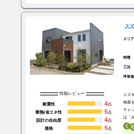
ス
エリ
特徴
工法
坪単
性能レビュー
スズ
4
格面
耐震性
点
チェ
5
断熱/省エネ性
点
は「
4
設計の自由度
点
く
5
価格
点