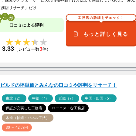
う！保障やアフターサービスの情報や値下げ方法まで調査しているのは「みん
工務店リサーチ」だけ…
こ
工務店の詳細をチェック！
口コミによる評判
もっと詳しく見る
★★★★★
★★★★★
3.33
3
（レビュー数
件）
光ビルドの坪単価とみんなの口コミや評判をリサーチ！
ア
東北（2）
中部（7）
近畿（7）
中国・四国（5）
保証が充実した工務店
ローコストな工務店
木造（軸組・パネル工法）
価
30 ～ 42 万円