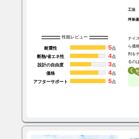
工法
坪単
性能レビュー
ナイ
5
ら価
耐震性
点
判を
4
断熱/省エネ性
点
るの
3
設計の自由度
点
く
4
価格
点
5
アフターサポート
点