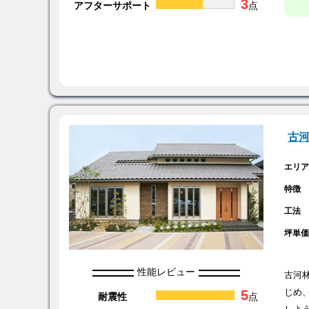
3
アフターサポート
点
古
エリ
特徴
工法
坪単
性能レビュー
古河
5
じめ
耐震性
点