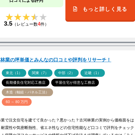
口コミによる評判
もっと詳しく見る
★★★★★
★★★★★
3.5
4
（レビュー数
件）
河林業の坪単価とみんなの口コミや評判をリサーチ！
ア
東北（1）
関東（7）
中部（2）
近畿（1）
長期優良住宅対応工務店
平屋住宅が得意な工務店
木造（軸組・パネル工法）
価
60 ～ 80 万円
林業で注文住宅を建てて良かった？悪かった？古河林業の実例から価格面をは
、耐震性や気密断熱性、省エネ性などの住宅性能など口コミで評判をチェック