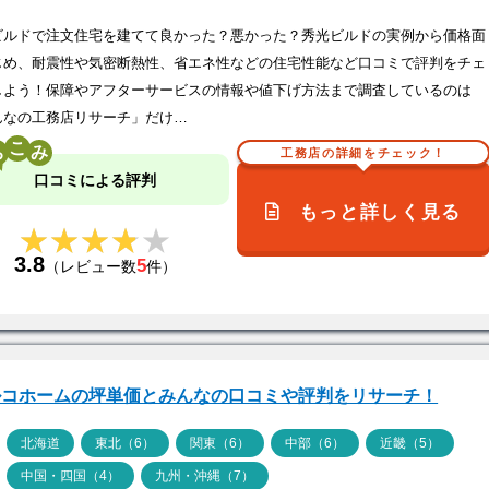
ビルドで注文住宅を建てて良かった？悪かった？秀光ビルドの実例から価格面
じめ、耐震性や気密断熱性、省エネ性などの住宅性能など口コミで評判をチェ
しよう！保障やアフターサービスの情報や値下げ方法まで調査しているのは
んなの工務店リサーチ」だけ…
こ
工務店の詳細をチェック！
口コミによる評判
もっと詳しく見る
★★★★★
★★★★★
3.8
5
（レビュー数
件）
ルコホームの坪単価とみんなの口コミや評判をリサーチ！
ア
北海道
東北（6）
関東（6）
中部（6）
近畿（5）
中国・四国（4）
九州・沖縄（7）