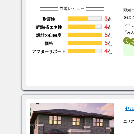
性能レビュー
秀光
3
をは
耐震性
点
ック
4
断熱/省エネ性
点
「み
5
設計の自由度
点
く
5
価格
点
4
アフターサポート
点
セ
エリ