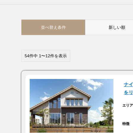
並べ替え条件
新しい順
54件中 1〜12件を表示
ナイ
を
エリ
特徴