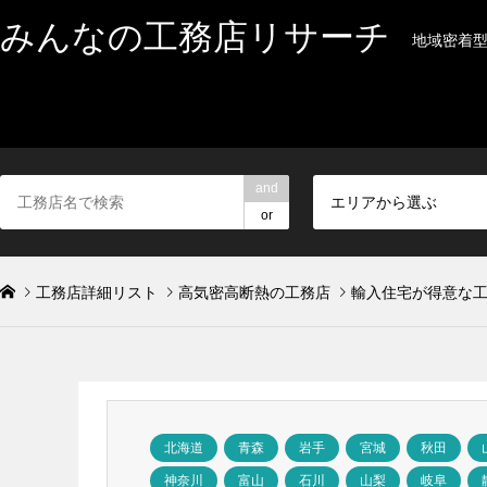
みんなの工務店リサーチ
地域密着
and
エリアから選ぶ
or
工務店詳細リスト
高気密高断熱の工務店
輸入住宅が得意な
北海道
青森
岩手
宮城
秋田
神奈川
富山
石川
山梨
岐阜