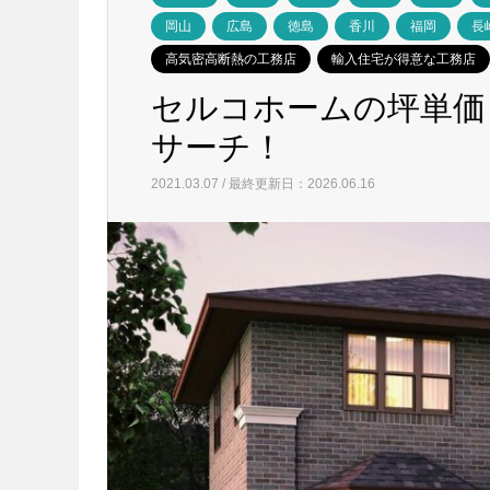
岡山
広島
徳島
香川
福岡
長
高気密高断熱の工務店
輸入住宅が得意な工務店
セルコホームの坪単価
サーチ！
2021.03.07 / 最終更新日：2026.06.16