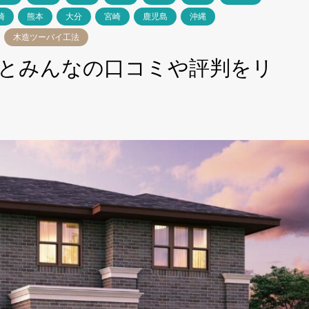
崎
熊本
大分
宮崎
鹿児島
沖縄
木造ツーバイ工法
とみんなの口コミや評判をリ