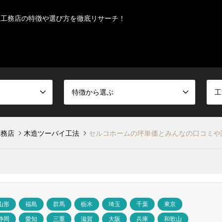
型工務店の特徴や選び方を徹底リサーチ！
特徴から選ぶ
工
工務店
木造ツーバイ工法
セルコホームの坪単価とみんなの口コミや
山形
福島
群馬
栃木
埼玉
千葉
東京
静岡
愛知
三重
滋賀
大阪
兵庫
和歌山