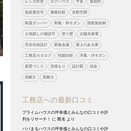
レンガ外壁
ログハウス
予算
仮契約
低炭素住宅
価格比較
全館空調
制震ダンパー
和風・和モダン
国産無垢材
土地探しの相談可
塗り壁
太陽光発電
完全自由設計
家族会議
屋上のある家
工務店カタログ
性能比較
洋風・洋モダン
真壁づくり
見積もり
設計図
頭金
高耐久
高耐火
工務店への最新口コミ
プライムハウスの坪単価とみんなの口コミや評
判をリサーチ！
に
匿名
より
パパまるハウスの坪単価とみんなの口コミや評