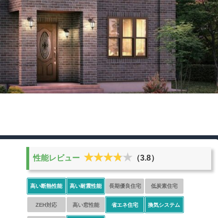
★★★★★
★★★★★
性能レビュー
（3.8）
高い断熱性能
高い耐震性能
長期優良住宅
低炭素住宅
ZEH対応
高い窓性能
省エネ住宅
換気システム