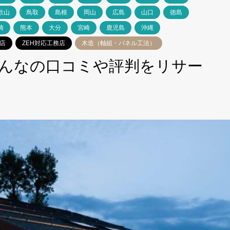
歌山
鳥取
島根
岡山
広島
山口
徳島
崎
熊本
大分
宮崎
鹿児島
沖縄
店
ZEH対応工務店
木造（軸組・パネル工法）
んなの口コミや評判をリサー