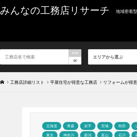
みんなの工務店リサーチ
地域密着
and
エリアから選ぶ
or
工務店詳細リスト
平屋住宅が得意な工務店
リフォームが得
北海道
青森
岩手
宮城
秋田
東京
神奈川
新潟
富山
石川