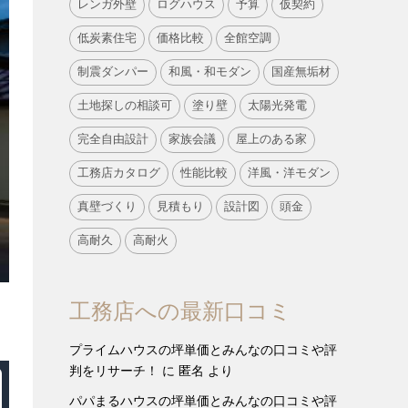
レンガ外壁
ログハウス
予算
仮契約
低炭素住宅
価格比較
全館空調
制震ダンパー
和風・和モダン
国産無垢材
土地探しの相談可
塗り壁
太陽光発電
完全自由設計
家族会議
屋上のある家
工務店カタログ
性能比較
洋風・洋モダン
真壁づくり
見積もり
設計図
頭金
高耐久
高耐火
工務店への最新口コミ
プライムハウスの坪単価とみんなの口コミや評
判をリサーチ！
に
匿名
より
パパまるハウスの坪単価とみんなの口コミや評