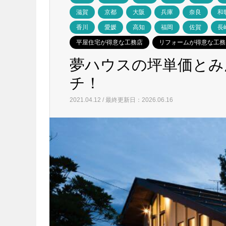
滋賀
京都
大阪
兵庫
奈良
和
香川
愛媛
高知
福岡
佐賀
長
平屋住宅が得意な工務店
リフォームが得意な工務
夢ハウスの坪単価とみ
チ！
2021.04.12 / 最終更新日：2026.06.16