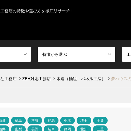
型工務店の特徴や選び方を徹底リサーチ！
特徴から選ぶ
工
意な工務店
ZEH対応工務店
木造（軸組・パネル工法）
夢ハウス
山形
福島
茨城
群馬
栃木
埼玉
千葉
福井
山梨
長野
岐阜
静岡
愛知
三重