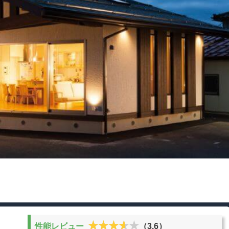
★★★★★
★★★★★
性能レビュー
（3.6）