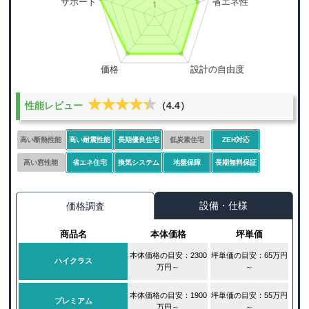
★★★★★
★★★★★
性能レビュー
（4.4）
高い断熱性能
高い耐震性能
長期優良住宅
低炭素住宅
ZEH対応
高い窓性能
省エネ住宅
換気システム
地盤保障
長期無料保証
設備・仕様
価格調査
商品名
本体価格
坪単価
本体価格の目安：2300
坪単価の目安：65万円
ハイクラス
万円～
～
本体価格の目安：1900
坪単価の目安：55万円
プレミアム
万円～
～