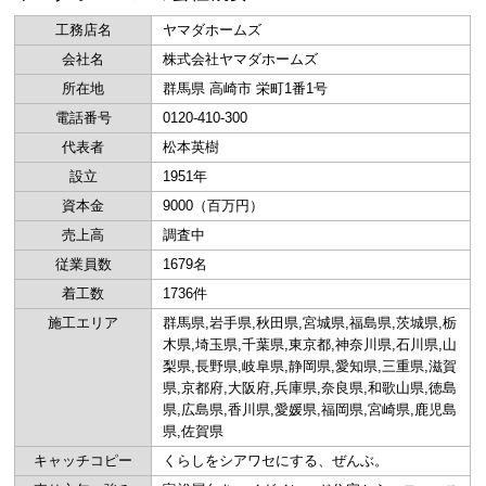
工務店名
ヤマダホームズ
会社名
株式会社ヤマダホームズ
所在地
群馬県 高崎市 栄町1番1号
電話番号
0120-410-300
代表者
松本英樹
設立
1951年
資本金
9000（百万円）
売上高
調査中
従業員数
1679名
着工数
1736件
施工エリア
群馬県,岩手県,秋田県,宮城県,福島県,茨城県,栃
木県,埼玉県,千葉県,東京都,神奈川県,石川県,山
梨県,長野県,岐阜県,静岡県,愛知県,三重県,滋賀
県,京都府,大阪府,兵庫県,奈良県,和歌山県,徳島
県,広島県,香川県,愛媛県,福岡県,宮崎県,鹿児島
県,佐賀県
キャッチコピー
くらしをシアワセにする、ぜんぶ。