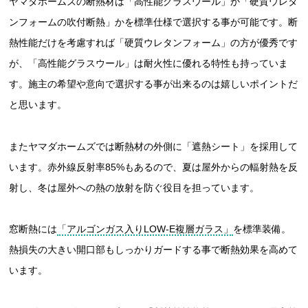
ヤマダホームズの断熱材は「高性能グラスウール」か「硬質ウレタ
ンフォームの吹付断熱」かを標準仕様で選択する事が可能です。断
熱性能だけを考慮すれば「硬質ウレタンフォーム」の方が優秀です
が、「高性能グラスウール」は耐火性に優れる特性も持っていま
す。施主の希望や意向で選択する事が出来るのは嬉しいポイントだ
と思います。
またヤマダホームズでは断熱材の外側に「遮熱シート」を採用して
います。赤外線反射率85%もあるので、夏は屋外からの輻射熱を反
射し、冬は屋外への熱の放射を防ぐ役目を担っています。
窓断熱には
「アルゴンガス入りLOW-E複層ガラス」
を標準装備。
熱損失の大きい開口部もしっかりガードする事で断熱効果を高めて
います。