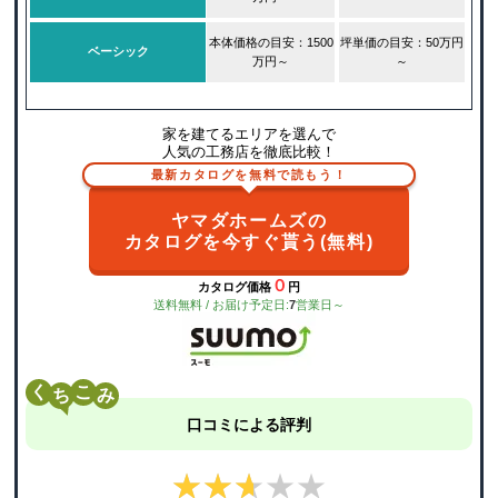
本体価格の目安：1500
坪単価の目安：50万円
ベーシック
万円～
～
家を建てるエリアを選んで
人気の工務店を徹底比較！
最新カタログを無料で読もう！
ヤマダホームズの
カタログを今すぐ貰う(無料)
０
カタログ価格
円
送料無料 / お届け予定日:
7
営業日～
く
こ
口コミによる評判
★★★★★
★★★★★