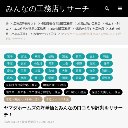
みんなの工務店リサーチ
検索
工務店詳細リスト
長期優良住宅対応工務店
地震に強い工務店
省エネ・創
エネ・エコ住宅が得意な工務店
ZEH対応工務店
保証が充実した工務店
木造（軸
組・パネル工法）
木造ツーバイ工法
ヤマダホームズの坪単価とみんなの口コミや評
判をリサーチ！
岩手
宮城
秋田
福島
茨城
群馬
栃木
埼玉
千葉
東京
神奈川
石川
山梨
長野
岐阜
静岡
愛知
三重
滋賀
京都
大阪
兵庫
奈良
和歌山
広島
徳島
香川
愛媛
福岡
佐賀
宮崎
鹿児島
長期優良住宅対応工務店
地震に強い工務店
省エネ・創エネ・エコ住宅が得意な工務店
ZEH対応工務店
保証が充実した工務店
木造（軸組・パネル工法）
木造ツーバイ工法
ヤマダホームズの坪単価とみんなの口コミや評判をリサー
チ！
2021.03.26 / 最終更新日：2026.06.16