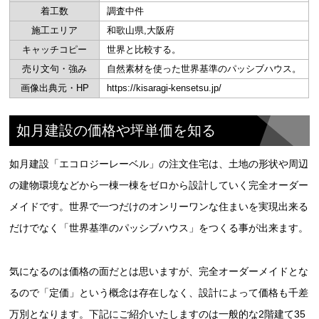
着工数
調査中件
施工エリア
和歌山県,大阪府
キャッチコピー
世界と比較する。
売り文句・強み
自然素材を使った世界基準のパッシブハウス。
画像出典元・HP
https://kisaragi-kensetsu.jp/
如月建設の価格や坪単価を知る
如月建設「エコロジーレーベル」の注文住宅は、土地の形状や周辺
の建物環境などから一棟一棟をゼロから設計していく完全オーダー
メイドです。世界で一つだけのオンリーワンな住まいを実現出来る
だけでなく「世界基準のパッシブハウス」をつくる事が出来ます。
気になるのは価格の面だとは思いますが、完全オーダーメイドとな
るので「定価」という概念は存在しなく、設計によって価格も千差
万別となります。下記にご紹介いたしますのは一般的な2階建て35