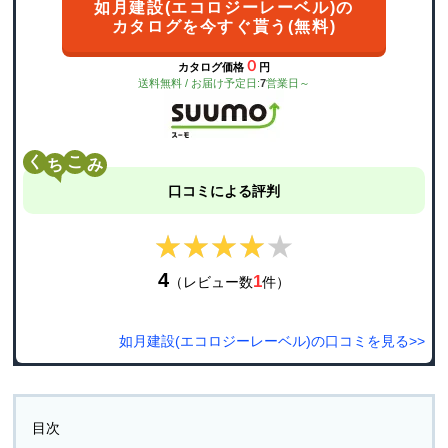
如月建設(エコロジーレーベル)の
カタログを今すぐ貰う(無料)
０
カタログ価格
円
送料無料 / お届け予定日:
7
営業日～
く
こ
口コミによる評判
★★★★★
★★★★★
4
1
（レビュー数
件）
如月建設(エコロジーレーベル)の口コミを見る>>
目次