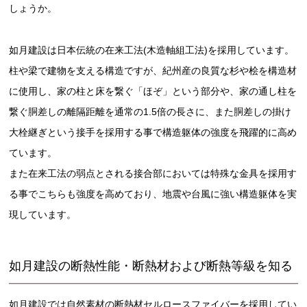
しょうか。
如月建設は日本伝統の在来工法(木造軸組工法)を採用しています。
柱や梁で建物を支える構造ですが、紀州産の良質な杉や桧を構造材
に使用し、家の柱と床を繋ぐ「ほぞ」という部分や、家の通し柱を
繋ぐ胴差しの離隔距離を通常の1.5倍の長さに、また胴差しの掛け
大栓継ぎという接手を採用する事で構造躯体の強度を飛躍的に高め
ています。
また在来工法の弱点とされる接合部においては特殊な金具を採用す
る事でこちらも強度を高めており、地震や台風に強い構造躯体を実
現しています。
如月建設の断熱性能・断熱材および断熱等級を知る
如月建設では自然素材の断熱材セルロースファイバーを採用してい