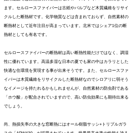
ます。セルロースファイバーは古紙やパルプなど木質繊維をリサイ
クルした断熱材です。化学物質などは含まれておらず、自然素材の
断熱材として近年注目が高まっています。北米ではシェア1位の断
熱材としても有名です。
セルロースファイバーの断熱材は高い断熱性能だけではなく、調湿
性に優れています。高温多湿な日本の夏でも家の中はカラリとした
快適な住環境を実現する事が出来そうです。また、セルロースファ
イバーは木質繊維をリサイクルした断熱材なのでシロアリに弱そう
なイメージを持たれるかもしれませんが、自然素材の防虫剤である
「ホウ酸」が配合されていますので、高い防虫効果にも期待出来る
でしょう。
尚、熱損失率の大きな窓断熱にはオール樹脂サッシ+トリプルガラ
スの「APW430」が採用されています。世界最高水準の性能を誇る