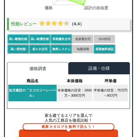
★★★★★
★★★★★
性能レビュー
（4.4）
高い断熱性能
高い耐震性能
長期優良住宅
低炭素住宅
ZEH対応
高い窓性能
省エネ住宅
換気システム
地盤保障
長期無料保証
設備・仕様
価格調査
商品名
本体価格
坪単価
如月建設の「エコロジーレーベ
本体価格の目安：2600
坪単価の目安：75万円
ル」
万～3000万円
～90万円
家を建てるエリアを選んで
人気の工務店を徹底比較！
最新カタログを無料で読もう！