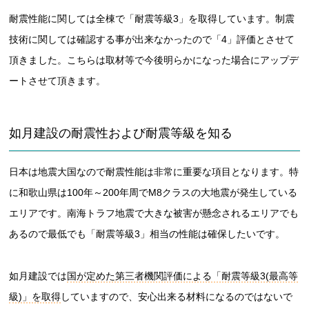
耐震性能に関しては全棟で「耐震等級3」を取得しています。制震
技術に関しては確認する事が出来なかったので「4」評価とさせて
頂きました。こちらは取材等で今後明らかになった場合にアップデ
ートさせて頂きます。
如月建設の耐震性および耐震等級を知る
日本は地震大国なので耐震性能は非常に重要な項目となります。特
に和歌山県は100年～200年周でM8クラスの大地震が発生している
エリアです。南海トラフ地震で大きな被害が懸念されるエリアでも
あるので最低でも「耐震等級3」相当の性能は確保したいです。
如月建設では
国が定めた第三者機関評価による「耐震等級3(最高等
級)」を取得
していますので、安心出来る材料になるのではないで