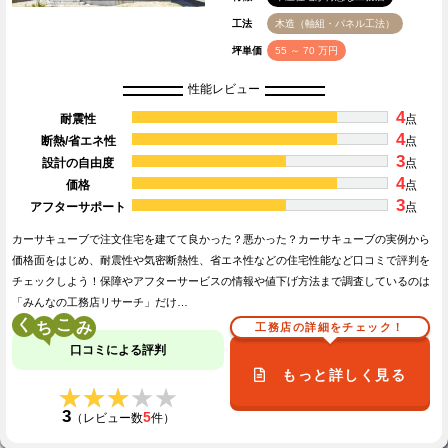
工法
木造（軸組・パネル工法）
坪単価
55 ～ 70 万円
性能レビュー
4
耐震性
点
4
断熱/省エネ性
点
3
設計の自由度
点
4
価格
点
3
アフターサポート
点
カーサキューブで注文住宅を建てて良かった？悪かった？カーサキューブの実例から
価格面をはじめ、耐震性や気密断熱性、省エネ性などの住宅性能など口コミで評判を
チェックしよう！保障やアフターサービスの情報や値下げ方法まで調査しているのは
「みんなの工務店リサーチ」だけ…
く
こ
工務店の詳細をチェック！
口コミによる評判
もっと詳しく見る
★★★★★
★★★★★
3
5
（レビュー数
件）