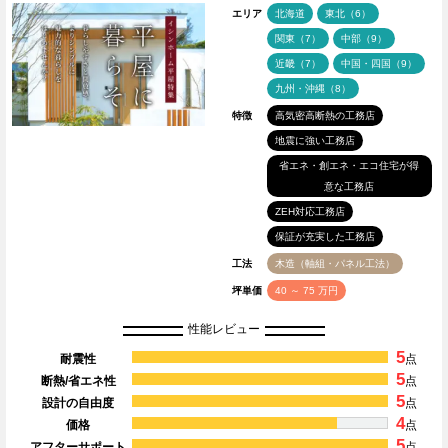
エリア
北海道
東北（6）
関東（7）
中部（9）
近畿（7）
中国・四国（9）
九州・沖縄（8）
特徴
高気密高断熱の工務店
地震に強い工務店
省エネ・創エネ・エコ住宅が得
意な工務店
ZEH対応工務店
保証が充実した工務店
工法
木造（軸組・パネル工法）
坪単価
40 ～ 75 万円
性能レビュー
5
耐震性
点
5
断熱/省エネ性
点
5
設計の自由度
点
4
価格
点
5
アフターサポート
点