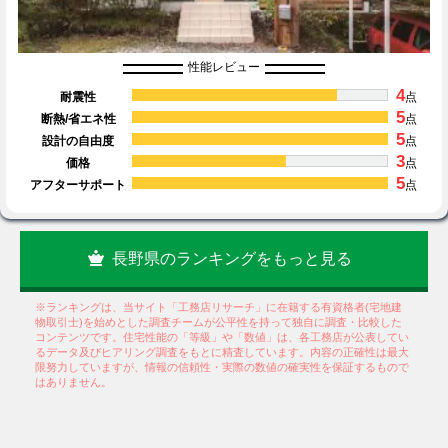
性能レビュー
4
耐震性
点
5
断熱/省エネ性
点
5
設計の自由度
点
3
価格
点
5
アフターサポート
点
長野県のランキングをもっと見る
※ランキングは、当サイト「工務店リサーチ」に在籍する有資格者(宅地建
物取引士)を始めとした調査チームが公平性を持って独自に調査・比較した
コンテンツです。住宅性能の「等級」や「数値」は、各工務店が公表してい
るデータ及びヒアリング調査をもとに精査しています。内容の正確性は最大
限努力していますが、情報の信頼性・実際の数値の確実性を保証するもので
はありません。