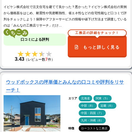
イビケン株式会社で注文住宅を建てて良かった？悪かった？イビケン株式会社の実例
から価格面をはじめ、耐震性や気密断熱性、省エネ性などの住宅性能など口コミで評
判をチェックしよう！保障やアフターサービスの情報や値下げ方法まで調査している
のは「みんなの工務店リサーチ」だけ…
く
こ
工務店の詳細をチェック！
口コミによる評判
もっと詳しく見る
★★★★★
★★★★★
3.43
7
（レビュー数
件）
ウッドボックスの坪単価とみんなの口コミや評判をリサ
ーチ！
エリア
北海道
関東（5）
中部（8）
近畿（6）
中国・四国（7）
九州・沖縄（6）
特徴
ローコストな工務店