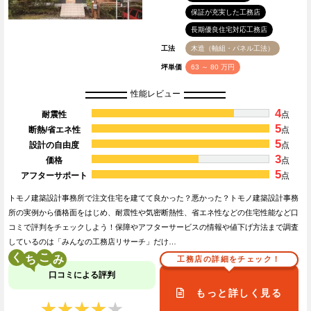
保証が充実した工務店
長期優良住宅対応工務店
工法
木造（軸組・パネル工法）
坪単価
63 ～ 80 万円
性能レビュー
4
耐震性
点
5
断熱/省エネ性
点
5
設計の自由度
点
3
価格
点
5
アフターサポート
点
トモノ建築設計事務所で注文住宅を建てて良かった？悪かった？トモノ建築設計事務
所の実例から価格面をはじめ、耐震性や気密断熱性、省エネ性などの住宅性能など口
コミで評判をチェックしよう！保障やアフターサービスの情報や値下げ方法まで調査
しているのは「みんなの工務店リサーチ」だけ…
く
こ
工務店の詳細をチェック！
口コミによる評判
もっと詳しく見る
★★★★★
★★★★★