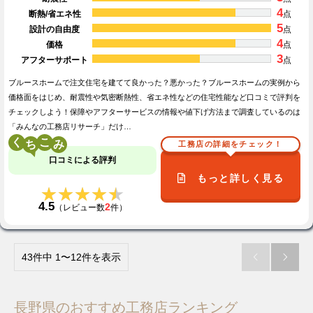
4
断熱/省エネ性
点
5
設計の自由度
点
4
価格
点
3
アフターサポート
点
ブルースホームで注文住宅を建てて良かった？悪かった？ブルースホームの実例から
価格面をはじめ、耐震性や気密断熱性、省エネ性などの住宅性能など口コミで評判を
チェックしよう！保障やアフターサービスの情報や値下げ方法まで調査しているのは
「みんなの工務店リサーチ」だけ…
く
こ
工務店の詳細をチェック！
口コミによる評判
もっと詳しく見る
★★★★★
★★★★★
4.5
2
（レビュー数
件）
43件中 1〜12件を表示


長野県のおすすめ工務店ランキング