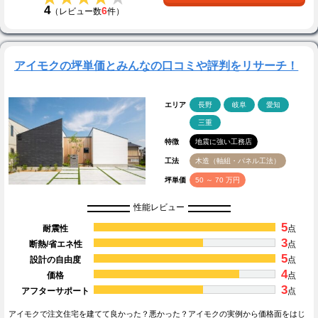
4
6
（レビュー数
件）
アイモクの坪単価とみんなの口コミや評判をリサーチ！
エリア
長野
岐阜
愛知
三重
特徴
地震に強い工務店
工法
木造（軸組・パネル工法）
坪単価
50 ～ 70 万円
性能レビュー
5
耐震性
点
3
断熱/省エネ性
点
5
設計の自由度
点
4
価格
点
3
アフターサポート
点
アイモクで注文住宅を建てて良かった？悪かった？アイモクの実例から価格面をはじ