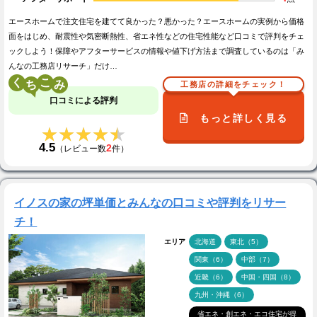
エースホームで注文住宅を建てて良かった？悪かった？エースホームの実例から価格
面をはじめ、耐震性や気密断熱性、省エネ性などの住宅性能など口コミで評判をチェ
ックしよう！保障やアフターサービスの情報や値下げ方法まで調査しているのは「み
んなの工務店リサーチ」だけ…
く
こ
工務店の詳細をチェック！
口コミによる評判
もっと詳しく見る
★★★★★
★★★★★
4.5
2
（レビュー数
件）
イノスの家の坪単価とみんなの口コミや評判をリサー
チ！
エリア
北海道
東北（5）
関東（6）
中部（7）
近畿（6）
中国・四国（8）
九州・沖縄（6）
省エネ・創エネ・エコ住宅が得