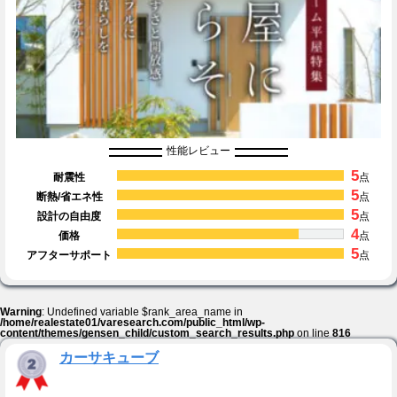
性能レビュー
5
耐震性
点
5
断熱/省エネ性
点
5
設計の自由度
点
4
価格
点
5
アフターサポート
点
Warning
: Undefined variable $rank_area_name in
/home/realestate01/varesearch.com/public_html/wp-
content/themes/gensen_child/custom_search_results.php
on line
816
カーサキューブ