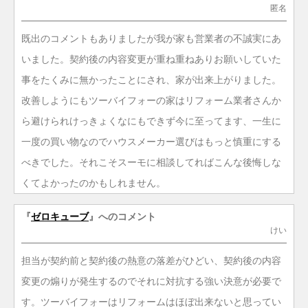
匿名
既出のコメントもありましたが我が家も営業者の不誠実にあ
いました。契約後の内容変更が重ね重ねありお願いしていた
事をたくみに無かったことにされ、家が出来上がりました。
改善しようにもツーバイフォーの家はリフォーム業者さんか
ら避けられけっきょくなにもできず今に至ってます、一生に
一度の買い物なのでハウスメーカー選びはもっと慎重にする
べきでした。それこそスーモに相談してればこんな後悔しな
くてよかったのかもしれません。
『
ゼロキューブ
』へのコメント
けい
担当が契約前と契約後の熱意の落差がひどい、契約後の内容
変更の煽りが発生するのでそれに対抗する強い決意が必要で
す。ツーバイフォーはリフォームはほぼ出来ないと思ってい