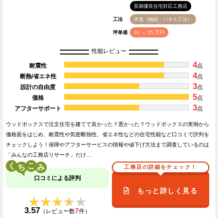
長期優良住宅対応工務店
工法
木造（軸組・パネル工法）
坪単価
36 ～ 55 万円
性能レビュー
4
耐震性
点
4
断熱/省エネ性
点
3
設計の自由度
点
5
価格
点
3
アフターサポート
点
ウッドボックスで注文住宅を建てて良かった？悪かった？ウッドボックスの実例から
価格面をはじめ、耐震性や気密断熱性、省エネ性などの住宅性能など口コミで評判を
チェックしよう！保障やアフターサービスの情報や値下げ方法まで調査しているのは
「みんなの工務店リサーチ」だけ…
く
こ
工務店の詳細をチェック！
口コミによる評判
もっと詳しく見る
★★★★★
★★★★★
3.57
7
（レビュー数
件）