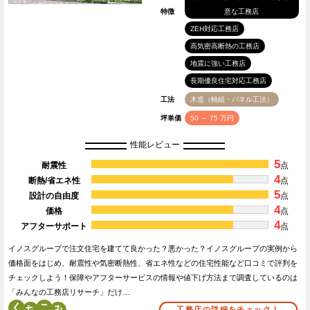
特徴
意な工務店
ZEH対応工務店
高気密高断熱の工務店
地震に強い工務店
長期優良住宅対応工務店
工法
木造（軸組・パネル工法）
坪単価
50 ～ 75 万円
性能レビュー
5
耐震性
点
4
断熱/省エネ性
点
5
設計の自由度
点
4
価格
点
4
アフターサポート
点
イノスグループで注文住宅を建てて良かった？悪かった？イノスグループの実例から
価格面をはじめ、耐震性や気密断熱性、省エネ性などの住宅性能など口コミで評判を
チェックしよう！保障やアフターサービスの情報や値下げ方法まで調査しているのは
「みんなの工務店リサーチ」だけ…
く
こ
工務店の詳細をチェック！