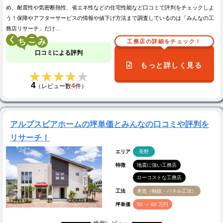
め、耐震性や気密断熱性、省エネ性などの住宅性能など口コミで評判をチェックしよ
う！保障やアフターサービスの情報や値下げ方法まで調査しているのは「みんなの工
務店リサーチ」だけ…
く
こ
工務店の詳細をチェック！
口コミによる評判
もっと詳しく見る
★★★★★
★★★★★
4
4
（レビュー数
件）
アルプスピアホームの坪単価とみんなの口コミや評判を
リサーチ！
エリア
長野
特徴
地震に強い工務店
ローコストな工務店
工法
木造（軸組・パネル工法）
坪単価
50 ～ 60 万円