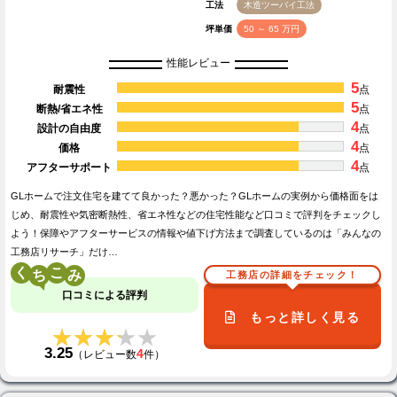
工法
木造ツーバイ工法
坪単価
50 ～ 65 万円
性能レビュー
5
耐震性
点
5
断熱/省エネ性
点
4
設計の自由度
点
4
価格
点
4
アフターサポート
点
GLホームで注文住宅を建てて良かった？悪かった？GLホームの実例から価格面をは
じめ、耐震性や気密断熱性、省エネ性などの住宅性能など口コミで評判をチェックし
よう！保障やアフターサービスの情報や値下げ方法まで調査しているのは「みんなの
工務店リサーチ」だけ…
く
こ
工務店の詳細をチェック！
口コミによる評判
もっと詳しく見る
★★★★★
★★★★★
3.25
4
（レビュー数
件）