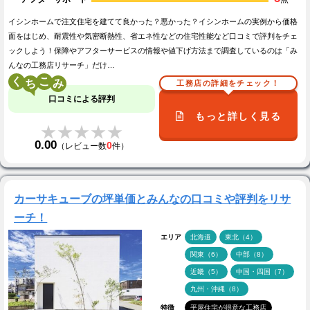
イシンホームで注文住宅を建てて良かった？悪かった？イシンホームの実例から価格
面をはじめ、耐震性や気密断熱性、省エネ性などの住宅性能など口コミで評判をチェ
ックしよう！保障やアフターサービスの情報や値下げ方法まで調査しているのは「み
んなの工務店リサーチ」だけ…
く
こ
工務店の詳細をチェック！
口コミによる評判
もっと詳しく見る
★★★★★
★★★★★
0.00
0
（レビュー数
件）
カーサキューブの坪単価とみんなの口コミや評判をリサ
ーチ！
エリア
北海道
東北（4）
関東（6）
中部（8）
近畿（5）
中国・四国（7）
九州・沖縄（8）
特徴
平屋住宅が得意な工務店