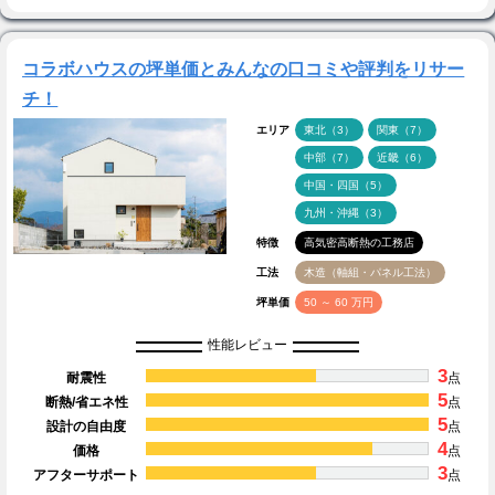
コラボハウスの坪単価とみんなの口コミや評判をリサー
チ！
エリア
東北（3）
関東（7）
中部（7）
近畿（6）
中国・四国（5）
九州・沖縄（3）
特徴
高気密高断熱の工務店
工法
木造（軸組・パネル工法）
坪単価
50 ～ 60 万円
性能レビュー
3
耐震性
点
5
断熱/省エネ性
点
5
設計の自由度
点
4
価格
点
3
アフターサポート
点