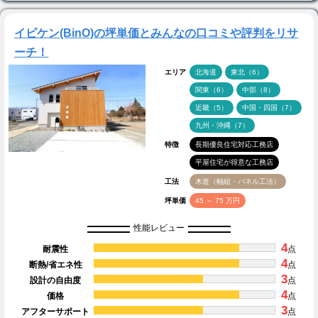
イビケン(BinO)の坪単価とみんなの口コミや評判をリサ
ーチ！
エリア
北海道
東北（6）
関東（6）
中部（8）
近畿（5）
中国・四国（7）
九州・沖縄（7）
特徴
長期優良住宅対応工務店
平屋住宅が得意な工務店
工法
木造（軸組・パネル工法）
坪単価
45 ～ 75 万円
性能レビュー
4
耐震性
点
4
断熱/省エネ性
点
3
設計の自由度
点
4
価格
点
3
アフターサポート
点