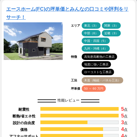
エースホーム(FC)の坪単価とみんなの口コミや評判をリ
サーチ！
エリア
東北（3）
関東（3）
中部（6）
近畿（3）
中国・四国（5）
九州・沖縄（4）
特徴
高気密高断熱の工務店
地震に強い工務店
ローコストな工務店
工法
木造（軸組・パネル工法）
坪単価
50 ～ 60 万円
性能レビュー
5
耐震性
点
5
断熱/省エネ性
点
3
設計の自由度
点
4
価格
点
4
アフターサポート
点