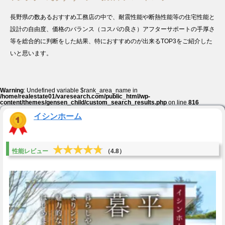
長野県の数あるおすすめ工務店の中で、耐震性能や断熱性能等の住宅性能と
設計の自由度、価格のバランス（コスパの良さ）アフターサポートの手厚さ
等を総合的に判断をした結果、特におすすめのが出来るTOP3をご紹介した
いと思います。
Warning
: Undefined variable $rank_area_name in
/home/realestate01/varesearch.com/public_html/wp-
content/themes/gensen_child/custom_search_results.php
on line
816
イシンホーム
★★★★★
★★★★★
性能レビュー
（4.8）