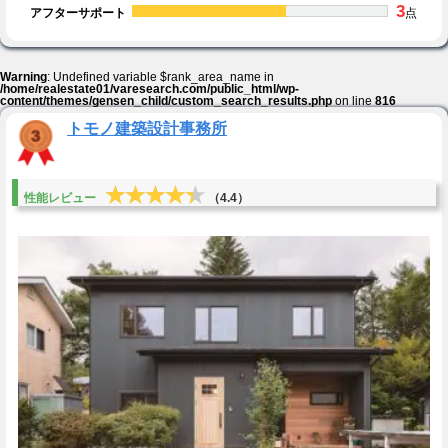
3
アフターサポート
点
Warning
: Undefined variable $rank_area_name in
/home/realestate01/varesearch.com/public_html/wp-
content/themes/gensen_child/custom_search_results.php
on line
816
トモノ建築設計事務所
★★★★★
★★★★★
性能レビュー
（4.4）