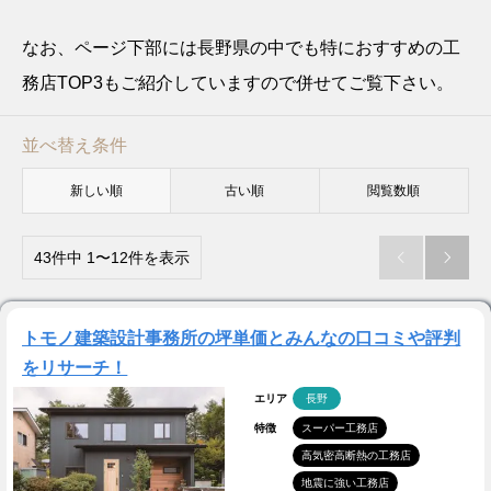
なお、ページ下部には長野県の中でも特におすすめの工
務店TOP3もご紹介していますので併せてご覧下さい。
並べ替え条件
新しい順
古い順
閲覧数順
43件中 1〜12件を表示


トモノ建築設計事務所の坪単価とみんなの口コミや評判
をリサーチ！
エリア
長野
特徴
スーパー工務店
高気密高断熱の工務店
地震に強い工務店