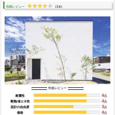
★★★★★
★★★★★
性能レビュー
（3.6）
性能レビュー
4
耐震性
点
4
断熱/省エネ性
点
3
設計の自由度
点
4
価格
点