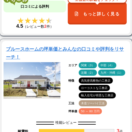
口コミによる評判
もっと詳しく見る
★★★★★
★★★★★
4.5
2
（レビュー数
件）
ブルースホームの坪単価とみんなの口コミや評判をリサ
ーチ！
エリア
関東（3）
中部（4）
近畿（2）
九州・沖縄（1）
特徴
高気密高断熱の工務店
ローコストな工務店
輸入住宅が得意な工務店
工法
木造ツーバイ工法
坪単価
50 ～ 80 万円
性能レビュー
3
耐震性
点