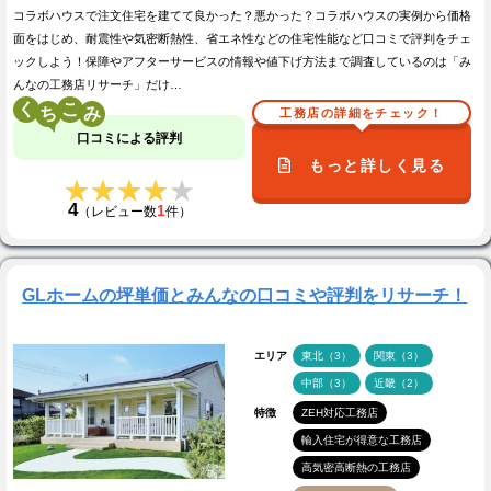
コラボハウスで注文住宅を建てて良かった？悪かった？コラボハウスの実例から価格
面をはじめ、耐震性や気密断熱性、省エネ性などの住宅性能など口コミで評判をチェ
ックしよう！保障やアフターサービスの情報や値下げ方法まで調査しているのは「み
んなの工務店リサーチ」だけ…
く
こ
工務店の詳細をチェック！
口コミによる評判
もっと詳しく見る
★★★★★
★★★★★
4
1
（レビュー数
件）
GLホームの坪単価とみんなの口コミや評判をリサーチ！
エリア
東北（3）
関東（3）
中部（3）
近畿（2）
特徴
ZEH対応工務店
輸入住宅が得意な工務店
高気密高断熱の工務店