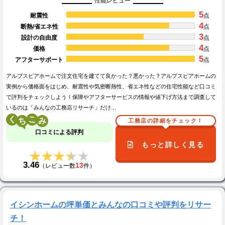
性能レビュー
5
耐震性
点
4
断熱/省エネ性
点
3
設計の自由度
点
4
価格
点
5
アフターサポート
点
アルプスピアホームで注文住宅を建てて良かった？悪かった？アルプスピアホームの
実例から価格面をはじめ、耐震性や気密断熱性、省エネ性などの住宅性能など口コミ
で評判をチェックしよう！保障やアフターサービスの情報や値下げ方法まで調査して
いるのは「みんなの工務店リサーチ」だけ…
く
こ
工務店の詳細をチェック！
口コミによる評判
もっと詳しく見る
★★★★★
★★★★★
3.46
13
（レビュー数
件）
イシンホームの坪単価とみんなの口コミや評判をリサー
チ！