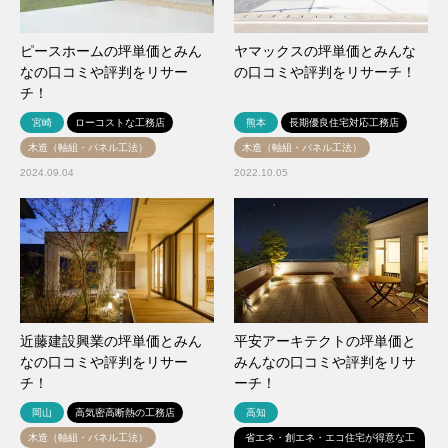
ピースホームの坪単価とみん
ヤマックスの坪単価とみんな
なの口コミや評判をリサー
の口コミや評判をリサーチ！
チ！
宮崎
ローコストな工務店
熊本
長期優良住宅対応工務店
木造（軸組・パネル工法）
木造（軸組・パネル工法）
2024.09.04
2022.10.05
近藤建設興業の坪単価とみん
平安アーキテクトの坪単価と
なの口コミや評判をリサー
みんなの口コミや評判をリサ
チ！
ーチ！
岡山
高気密高断熱の工務店
高知
木造（軸組・パネル工法）
省エネ・創エネ・エコ住宅が得意な工