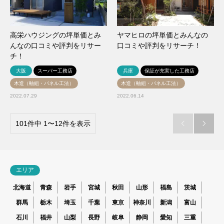
高栄ハウジングの坪単価とみ
ヤマヒロの坪単価とみんなの
んなの口コミや評判をリサー
口コミや評判をリサーチ！
チ！
大阪
スーパー工務店
兵庫
保証が充実した工務店
木造（軸組・パネル工法）
木造（軸組・パネル工法）
2022.07.29
2022.06.14
101件中 1〜12件を表示


エリア
北海道
青森
岩手
宮城
秋田
山形
福島
茨城
群馬
栃木
埼玉
千葉
東京
神奈川
新潟
富山
石川
福井
山梨
長野
岐阜
静岡
愛知
三重