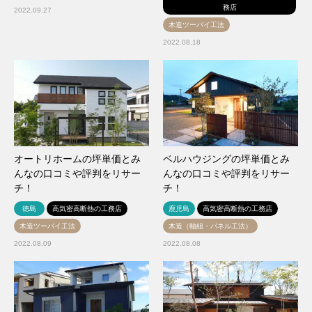
務店
2022.09.27
木造ツーバイ工法
2022.08.18
オートリホームの坪単価とみ
ベルハウジングの坪単価とみ
んなの口コミや評判をリサー
んなの口コミや評判をリサー
チ！
チ！
徳島
高気密高断熱の工務店
鹿児島
高気密高断熱の工務店
木造ツーバイ工法
木造（軸組・パネル工法）
2022.08.09
2022.08.08