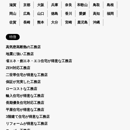
滋賀
京都
大阪
兵庫
奈良
和歌山
鳥取
島根
岡山
広島
山口
徳島
香川
愛媛
高知
福岡
佐賀
長崎
熊本
大分
宮崎
鹿児島
沖縄
特徴
高気密高断熱の工務店
地震に強い工務店
省エネ・創エネ・エコ住宅が得意な工務店
ZEH対応工務店
二世帯住宅が得意な工務店
保証が充実した工務店
ローコストな工務店
輸入住宅が得意な工務店
長期優良住宅対応工務店
平屋住宅が得意な工務店
3階建て住宅が得意な工務店
リフォームが得意な工務店