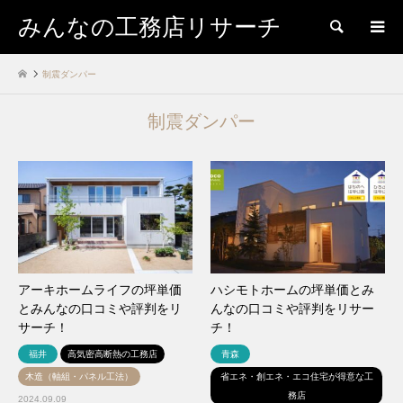
みんなの工務店リサーチ
検索
制震ダンパー
制震ダンパー
アーキホームライフの坪単価
ハシモトホームの坪単価とみ
とみんなの口コミや評判をリ
んなの口コミや評判をリサー
サーチ！
チ！
福井
高気密高断熱の工務店
青森
木造（軸組・パネル工法）
省エネ・創エネ・エコ住宅が得意な工
務店
2024.09.09