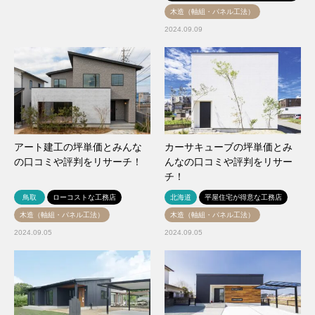
木造（軸組・パネル工法）
2024.09.09
アート建工の坪単価とみんな
カーサキューブの坪単価とみ
の口コミや評判をリサーチ！
んなの口コミや評判をリサー
チ！
鳥取
ローコストな工務店
北海道
平屋住宅が得意な工務店
木造（軸組・パネル工法）
木造（軸組・パネル工法）
2024.09.05
2024.09.05