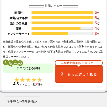
性能レビュー
5
耐震性
点
5
断熱/省エネ性
点
5
設計の自由度
点
4
価格
点
3
アフターサポート
点
安藤建設で注文住宅を建てて良かった？悪かった？安藤建設の実例から価格面をはじ
め、耐震性や気密断熱性、省エネ性などの住宅性能など口コミで評判をチェックしよ
う！保障やアフターサービスの情報や値下げ方法まで調査しているのは「みんなの工
務店リサーチ」だけ…
く
こ
工務店の詳細をチェック！
口コミによる評判
もっと詳しく見る
★★★★★
★★★★★
4.5
2
（レビュー数
件）
9件中 1〜9件を表示