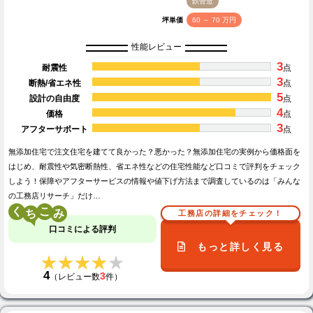
鉄骨造
坪単価
60 ～ 70 万円
性能レビュー
3
耐震性
点
3
断熱/省エネ性
点
5
設計の自由度
点
4
価格
点
3
アフターサポート
点
無添加住宅で注文住宅を建てて良かった？悪かった？無添加住宅の実例から価格面を
はじめ、耐震性や気密断熱性、省エネ性などの住宅性能など口コミで評判をチェック
しよう！保障やアフターサービスの情報や値下げ方法まで調査しているのは「みんな
の工務店リサーチ」だけ…
く
こ
工務店の詳細をチェック！
口コミによる評判
もっと詳しく見る
★★★★★
★★★★★
4
3
（レビュー数
件）