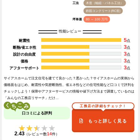
工法
木造（軸組・パネル工法）
鉄筋コンクリート(RC造)
坪単価
80 ～ 100 万円
性能レビュー
5
耐震性
点
3
断熱/省エネ性
点
3
設計の自由度
点
3
価格
点
3
アフターサポート
点
サイアスホームで注文住宅を建てて良かった？悪かった？サイアスホームの実例から
価格面をはじめ、耐震性や気密断熱性、省エネ性などの住宅性能など口コミで評判を
チェックしよう！保障やアフターサービスの情報や値下げ方法まで調査しているのは
「みんなの工務店リサーチ」だけ…
く
こ
工務店の詳細をチェック！
口コミによる評判
もっと詳しく見る
★★★★★
★★★★★
2.43
14
（レビュー数
件）