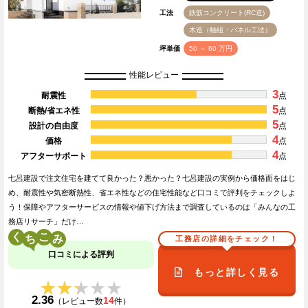
工法
鉄筋コンクリート(RC造)
木造（軸組・パネル工法）
坪単価
50 ～ 60 万円
性能レビュー
3
耐震性
点
5
断熱/省エネ性
点
5
設計の自由度
点
4
価格
点
4
アフターサポート
点
七呂建設で注文住宅を建てて良かった？悪かった？七呂建設の実例から価格面をはじ
め、耐震性や気密断熱性、省エネ性などの住宅性能など口コミで評判をチェックしよ
う！保障やアフターサービスの情報や値下げ方法まで調査しているのは「みんなの工
務店リサーチ」だけ…
く
こ
工務店の詳細をチェック！
口コミによる評判
もっと詳しく見る
★★★★★
★★★★★
2.36
14
（レビュー数
件）