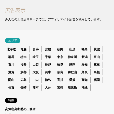
広告表示
みんなの工務店リサーチでは、アフィリエイト広告を利用しています。
エリア
北海道
青森
岩手
宮城
秋田
山形
福島
茨城
群馬
栃木
埼玉
千葉
東京
神奈川
新潟
富山
石川
福井
山梨
長野
岐阜
静岡
愛知
三重
滋賀
京都
大阪
兵庫
奈良
和歌山
鳥取
島根
岡山
広島
山口
徳島
香川
愛媛
高知
福岡
佐賀
長崎
熊本
大分
宮崎
鹿児島
沖縄
特徴
高気密高断熱の工務店