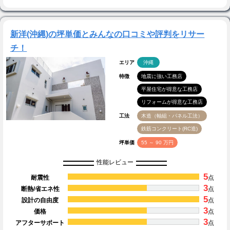
新洋(沖縄)の坪単価とみんなの口コミや評判をリサー
チ！
エリア
沖縄
特徴
地震に強い工務店
平屋住宅が得意な工務店
リフォームが得意な工務店
工法
木造（軸組・パネル工法）
鉄筋コンクリート(RC造)
坪単価
55 ～ 90 万円
性能レビュー
5
耐震性
点
3
断熱/省エネ性
点
5
設計の自由度
点
3
価格
点
3
アフターサポート
点