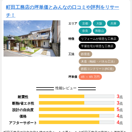
町田工務店の坪単価とみんなの口コミや評判をリサー
チ！
エリア
京都
大阪
兵庫
奈良
和歌山
特徴
リフォームが得意な工務店
平屋住宅が得意な工務店
工法
鉄骨造
木造（軸組・パネル工法）
鉄筋コンクリート(RC造)
坪単価
45 ～ 65 万円
性能レビュー
3
耐震性
点
3
断熱/省エネ性
点
5
設計の自由度
点
4
価格
点
4
アフターサポート
点