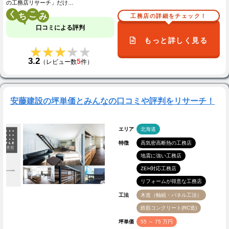
の工務店リサーチ」だけ…
く
こ
工務店の詳細をチェック！
口コミによる評判
もっと詳しく見る
★★★★★
★★★★★
3.2
5
（レビュー数
件）
安藤建設の坪単価とみんなの口コミや評判をリサーチ！
エリア
北海道
特徴
高気密高断熱の工務店
地震に強い工務店
ZEH対応工務店
リフォームが得意な工務店
工法
木造（軸組・パネル工法）
鉄筋コンクリート(RC造)
坪単価
55 ～ 75 万円