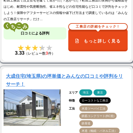
町田工務店で注文住宅を建てて良かった？悪かった？町田工務店の実例から価格面を
はじめ、耐震性や気密断熱性、省エネ性などの住宅性能など口コミで評判をチェック
しよう！保障やアフターサービスの情報や値下げ方法まで調査しているのは「みんな
の工務店リサーチ」だけ…
く
こ
工務店の詳細をチェック！
口コミによる評判
もっと詳しく見る
★★★★★
★★★★★
3.33
3
（レビュー数
件）
大成住宅(埼玉県)の坪単価とみんなの口コミや評判をリ
サーチ！
エリア
埼玉
東京
特徴
ローコストな工務店
工法
木造ツーバイ工法
鉄筋コンクリート(RC造)
鉄骨造
木造（軸組・パネル工法）