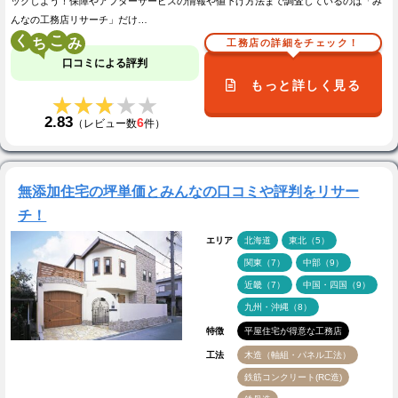
ックしよう！保障やアフターサービスの情報や値下げ方法まで調査しているのは「み
んなの工務店リサーチ」だけ…
く
こ
工務店の詳細をチェック！
口コミによる評判
もっと詳しく見る
★★★★★
★★★★★
2.83
6
（レビュー数
件）
無添加住宅の坪単価とみんなの口コミや評判をリサー
チ！
エリア
北海道
東北（5）
関東（7）
中部（9）
近畿（7）
中国・四国（9）
九州・沖縄（8）
特徴
平屋住宅が得意な工務店
工法
木造（軸組・パネル工法）
鉄筋コンクリート(RC造)