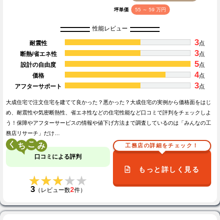
坪単価
55 ～ 59 万円
性能レビュー
3
耐震性
点
3
断熱/省エネ性
点
5
設計の自由度
点
4
価格
点
3
アフターサポート
点
大成住宅で注文住宅を建てて良かった？悪かった？大成住宅の実例から価格面をはじ
め、耐震性や気密断熱性、省エネ性などの住宅性能など口コミで評判をチェックしよ
う！保障やアフターサービスの情報や値下げ方法まで調査しているのは「みんなの工
務店リサーチ」だけ…
く
こ
工務店の詳細をチェック！
口コミによる評判
もっと詳しく見る
★★★★★
★★★★★
3
2
（レビュー数
件）