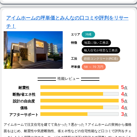
アイムホームの坪単価とみんなの口コミや評判をリサー
チ！
エリア
沖縄
特徴
地震に強い工務店
輸入住宅が得意な工務店
工法
鉄筋コンクリート(RC造)
坪単価
58 ～ 70 万円
性能レビュー
5
耐震性
点
4
断熱/省エネ性
点
5
設計の自由度
点
4
価格
点
3
アフターサポート
点
アイムホームで注文住宅を建てて良かった？悪かった？アイムホームの実例から価格
面をはじめ、耐震性や気密断熱性、省エネ性などの住宅性能など口コミで評判をチェ