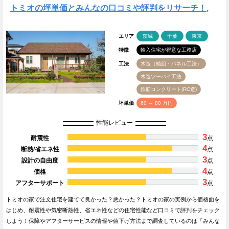
トミオの坪単価とみんなの口コミや評判をリサーチ！,
エリア
茨城
千葉
東京
特徴
輸入住宅が得意な工務店
工法
木造（軸組・パネル工法）
木造ツーバイ工法
鉄筋コンクリート(RC造)
坪単価
60 ～ 80 万円
性能レビュー
3
耐震性
点
4
断熱/省エネ性
点
3
設計の自由度
点
4
価格
点
3
アフターサポート
点
トミオの家で注文住宅を建てて良かった？悪かった？トミオの家の実例から価格面を
はじめ、耐震性や気密断熱性、省エネ性などの住宅性能など口コミで評判をチェック
しよう！保障やアフターサービスの情報や値下げ方法まで調査しているのは「みんな