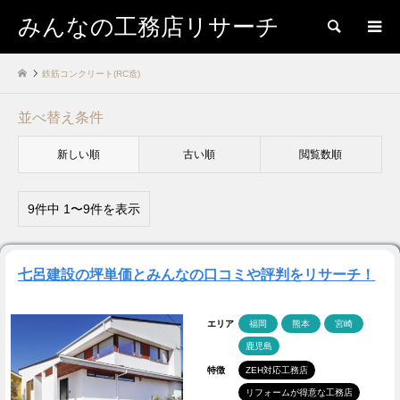
みんなの工務店リサーチ
検索
鉄筋コンクリート(RC造)
並べ替え条件
新しい順
古い順
閲覧数順
9件中 1〜9件を表示
七呂建設の坪単価とみんなの口コミや評判をリサーチ！
エリア
福岡
熊本
宮崎
鹿児島
特徴
ZEH対応工務店
リフォームが得意な工務店