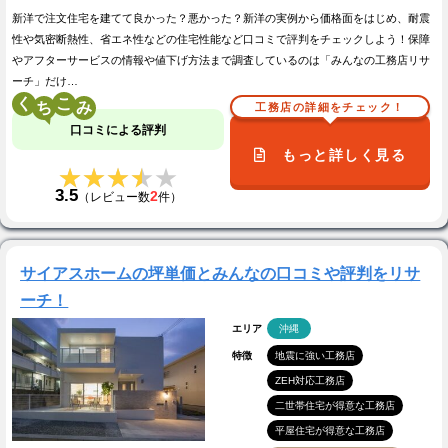
新洋で注文住宅を建てて良かった？悪かった？新洋の実例から価格面をはじめ、耐震
性や気密断熱性、省エネ性などの住宅性能など口コミで評判をチェックしよう！保障
やアフターサービスの情報や値下げ方法まで調査しているのは「みんなの工務店リサ
ーチ」だけ…
く
こ
工務店の詳細をチェック！
口コミによる評判
もっと詳しく見る
★★★★★
★★★★★
3.5
2
（レビュー数
件）
サイアスホームの坪単価とみんなの口コミや評判をリサ
ーチ！
エリア
沖縄
特徴
地震に強い工務店
ZEH対応工務店
二世帯住宅が得意な工務店
平屋住宅が得意な工務店