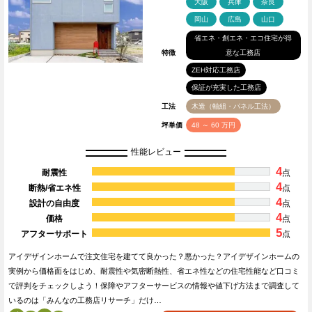
大阪
兵庫
奈良
岡山
広島
山口
省エネ・創エネ・エコ住宅が得
特徴
意な工務店
ZEH対応工務店
保証が充実した工務店
工法
木造（軸組・パネル工法）
坪単価
48 ～ 60 万円
性能レビュー
4
耐震性
点
4
断熱/省エネ性
点
4
設計の自由度
点
4
価格
点
5
アフターサポート
点
アイデザインホームで注文住宅を建てて良かった？悪かった？アイデザインホームの
実例から価格面をはじめ、耐震性や気密断熱性、省エネ性などの住宅性能など口コミ
で評判をチェックしよう！保障やアフターサービスの情報や値下げ方法まで調査して
いるのは「みんなの工務店リサーチ」だけ…