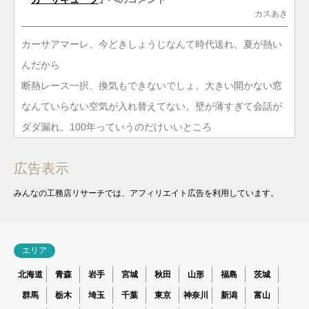
カスあき
カーサアマーレ。今どきしょうじなんて時代送れ、夏が熱い
んだから
断熱レース一択、換気もできないでしょ。大きい開かない窓
なんていらない空気が入れ替えてない。壁が薄すぎて会話が
ダダ漏れ。100年っていうのだけいいところ
広告表示
みんなの工務店リサーチでは、アフィリエイト広告を利用しています。
エリア
北海道
青森
岩手
宮城
秋田
山形
福島
茨城
群馬
栃木
埼玉
千葉
東京
神奈川
新潟
富山