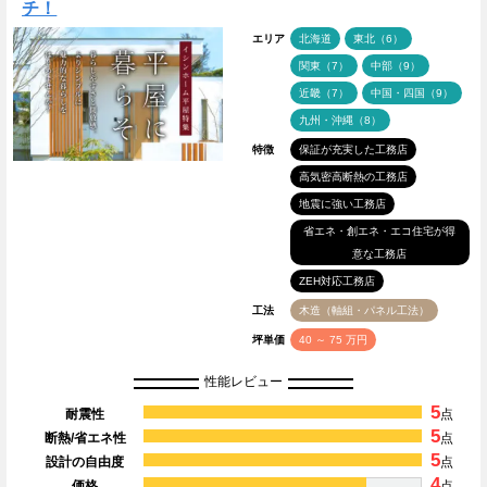
チ！
エリア
北海道
東北（6）
関東（7）
中部（9）
近畿（7）
中国・四国（9）
九州・沖縄（8）
特徴
保証が充実した工務店
高気密高断熱の工務店
地震に強い工務店
省エネ・創エネ・エコ住宅が得
意な工務店
ZEH対応工務店
工法
木造（軸組・パネル工法）
坪単価
40 ～ 75 万円
性能レビュー
5
耐震性
点
5
断熱/省エネ性
点
5
設計の自由度
点
4
価格
点