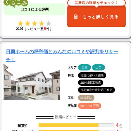
く
こ
工務店の詳細をチェック！
口コミによる評判
もっと詳しく見る
★★★★★
★★★★★
3.8
5
（レビュー数
件）
日興ホームの坪単価とみんなの口コミや評判をリサー
チ！
エリア
広島
山口
特徴
地震に強い工務店
ZEH対応工務店
長期優良住宅対応工務店
工法
独自工法
坪単価
55 ～ 75 万円
性能レビュー
4
耐震性
点