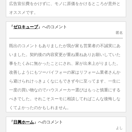
広告宣伝費をかけずに、モノに原価をかけるところが意外と
オススメです。
『
ゼロキューブ
』へのコメント
匿名
既出のコメントもありましたが我が家も営業者の不誠実にあ
いました。契約後の内容変更が重ね重ねありお願いしていた
事をたくみに無かったことにされ、家が出来上がりました。
改善しようにもツーバイフォーの家はリフォーム業者さんか
ら避けられけっきょくなにもできず今に至ってます、一生に
一度の買い物なのでハウスメーカー選びはもっと慎重にする
べきでした。それこそスーモに相談してればこんな後悔しな
くてよかったのかもしれません。
『
日興ホーム
』へのコメント
よし