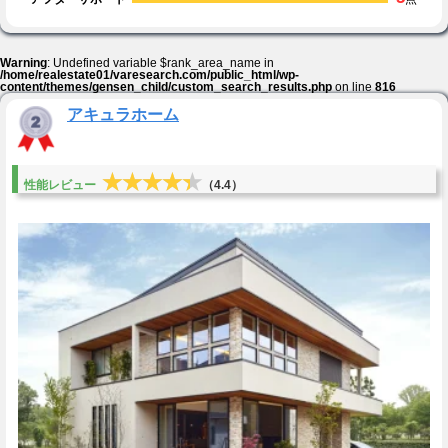
Warning
: Undefined variable $rank_area_name in
/home/realestate01/varesearch.com/public_html/wp-
content/themes/gensen_child/custom_search_results.php
on line
816
アキュラホーム
★★★★★
★★★★★
性能レビュー
（4.4）