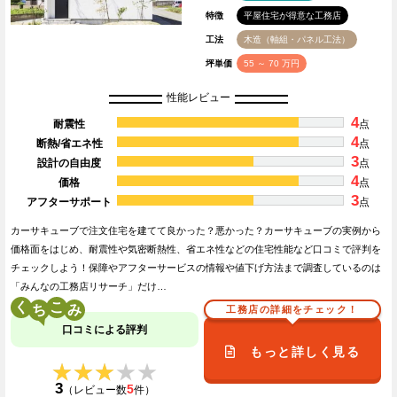
特徴
平屋住宅が得意な工務店
工法
木造（軸組・パネル工法）
坪単価
55 ～ 70 万円
性能レビュー
4
耐震性
点
4
断熱/省エネ性
点
3
設計の自由度
点
4
価格
点
3
アフターサポート
点
カーサキューブで注文住宅を建てて良かった？悪かった？カーサキューブの実例から
価格面をはじめ、耐震性や気密断熱性、省エネ性などの住宅性能など口コミで評判を
チェックしよう！保障やアフターサービスの情報や値下げ方法まで調査しているのは
「みんなの工務店リサーチ」だけ…
く
こ
工務店の詳細をチェック！
口コミによる評判
もっと詳しく見る
★★★★★
★★★★★
3
5
（レビュー数
件）