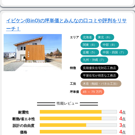
イビケン(BinO)の坪単価とみんなの口コミや評判をリサ
ーチ！
エリア
北海道
東北（6）
関東（6）
中部（8）
近畿（5）
中国・四国（7）
九州・沖縄（7）
特徴
長期優良住宅対応工務店
平屋住宅が得意な工務店
工法
木造（軸組・パネル工法）
坪単価
45 ～ 75 万円
性能レビュー
4
耐震性
点
4
断熱/省エネ性
点
3
設計の自由度
点
4
価格
点