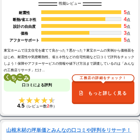
性能レビュー
5
耐震性
点
4
断熱/省エネ性
点
5
設計の自由度
点
3
価格
点
5
アフターサポート
点
東宝ホームで注文住宅を建てて良かった？悪かった？東宝ホームの実例から価格面を
はじめ、耐震性や気密断熱性、省エネ性などの住宅性能など口コミで評判をチェック
しよう！保障やアフターサービスの情報や値下げ方法まで調査しているのは「みんな
の工務店リサーチ」だけ…
く
こ
工務店の詳細をチェック！
口コミによる評判
もっと詳しく見る
★★★★★
★★★★★
4.5
2
（レビュー数
件）
山根木材の坪単価とみんなの口コミや評判をリサーチ！