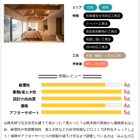
エリア
広島
福岡
特徴
長期優良住宅対応工務店
スーパー工務店
高気密高断熱の工務店
地震に強い工務店
ZEH対応工務店
工法
木造（軸組・パネル工法）
坪単価
63 ～ 75 万円
性能レビュー
4
耐震性
点
5
断熱/省エネ性
点
5
設計の自由度
点
4
価格
点
5
アフターサポート
点
山根木材で注文住宅を建てて良かった？悪かった？山根木材の実例から価格面をはじ
め、耐震性や気密断熱性、省エネ性などの住宅性能など口コミで評判をチェックしよ
う！保障やアフターサービスの情報や値下げ方法まで調査しているのは「みんなの工