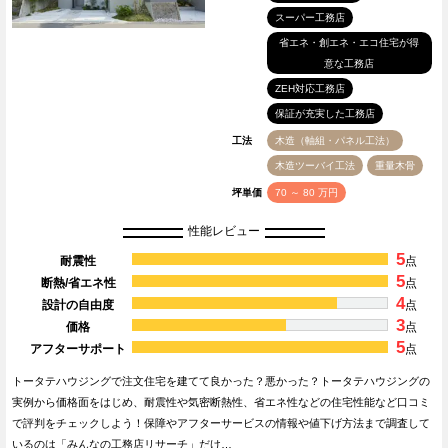
スーパー工務店
省エネ・創エネ・エコ住宅が得
意な工務店
ZEH対応工務店
保証が充実した工務店
工法
木造（軸組・パネル工法）
木造ツーバイ工法
重量木骨
坪単価
70 ～ 80 万円
性能レビュー
5
耐震性
点
5
断熱/省エネ性
点
4
設計の自由度
点
3
価格
点
5
アフターサポート
点
トータテハウジングで注文住宅を建てて良かった？悪かった？トータテハウジングの
実例から価格面をはじめ、耐震性や気密断熱性、省エネ性などの住宅性能など口コミ
で評判をチェックしよう！保障やアフターサービスの情報や値下げ方法まで調査して
いるのは「みんなの工務店リサーチ」だけ…