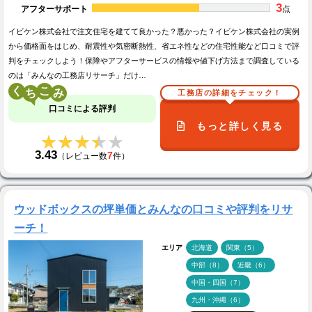
3
アフターサポート
点
イビケン株式会社で注文住宅を建てて良かった？悪かった？イビケン株式会社の実例
から価格面をはじめ、耐震性や気密断熱性、省エネ性などの住宅性能など口コミで評
判をチェックしよう！保障やアフターサービスの情報や値下げ方法まで調査している
のは「みんなの工務店リサーチ」だけ…
く
こ
工務店の詳細をチェック！
口コミによる評判
もっと詳しく見る
★★★★★
★★★★★
3.43
7
（レビュー数
件）
ウッドボックスの坪単価とみんなの口コミや評判をリサ
ーチ！
エリア
北海道
関東（5）
中部（8）
近畿（6）
中国・四国（7）
九州・沖縄（6）