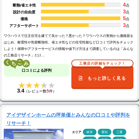
4
断熱/省エネ性
点
3
設計の自由度
点
5
価格
点
3
アフターサポート
点
ワウハウスで注文住宅を建てて良かった？悪かった？ワウハウスの実例から価格面を
はじめ、耐震性や気密断熱性、省エネ性などの住宅性能など口コミで評判をチェック
しよう！保障やアフターサービスの情報や値下げ方法まで調査しているのは「みんな
の工務店リサーチ」だけ…
く
こ
工務店の詳細をチェック！
口コミによる評判
もっと詳しく見る
★★★★★
★★★★★
3.4
5
（レビュー数
件）
アイデザインホームの坪単価とみんなの口コミや評判を
リサーチ！
エリア
岐阜
愛知
三重