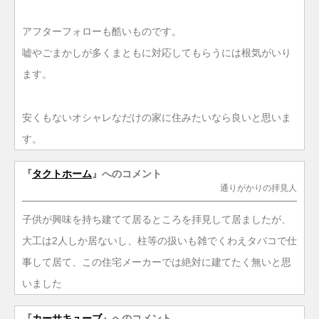
アフターフォローも酷いものです。
嘘やごまかしが多くまともに対応してもらうには根気がいり
ます。
安くもないオシャレなだけの家に住みたいなら良いと思いま
す。
『
タクトホーム
』へのコメント
通りがかりの拝見人
子供が興味を持ち建てて居るところを拝見して居ましたが、
大工は2人しか居ないし、柱等の扱いも雑でくわえタバコで仕
事して居て、この住宅メーカーでは絶対に建てたく無いと思
いました
『
カーサキューブ
』へのコメント