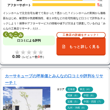
5
アフターサポート
点
イシンホームで注文住宅を建てて良かった？悪かった？イシンホームの実例から価格
面をはじめ、耐震性や気密断熱性、省エネ性などの住宅性能など口コミで評判をチェ
ックしよう！保障やアフターサービスの情報や値下げ方法まで調査しているのは「み
んなの工務店リサーチ」だけ…
く
こ
工務店の詳細をチェック！
口コミによる評判
もっと詳しく見る
★★★★★
★★★★★
0.00
0
（レビュー数
件）
カーサキューブの坪単価とみんなの口コミや評判をリサ
ーチ！
エリア
北海道
東北（4）
関東（6）
中部（8）
近畿（5）
中国・四国（7）
九州・沖縄（8）