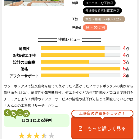
特徴
ローコストな工務店
長期優良住宅対応工務店
工法
木造（軸組・パネル工法）
坪単価
36 ～ 55 万円
性能レビュー
4
耐震性
点
4
断熱/省エネ性
点
3
設計の自由度
点
5
価格
点
3
アフターサポート
点
ウッドボックスで注文住宅を建てて良かった？悪かった？ウッドボックスの実例から
価格面をはじめ、耐震性や気密断熱性、省エネ性などの住宅性能など口コミで評判を
チェックしよう！保障やアフターサービスの情報や値下げ方法まで調査しているのは
「みんなの工務店リサーチ」だけ…
く
こ
工務店の詳細をチェック！
口コミによる評判
もっと詳しく見る
★★★★★
★★★★★