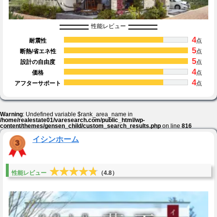
性能レビュー
4
耐震性
点
5
断熱/省エネ性
点
5
設計の自由度
点
4
価格
点
4
アフターサポート
点
Warning
: Undefined variable $rank_area_name in
/home/realestate01/varesearch.com/public_html/wp-
content/themes/gensen_child/custom_search_results.php
on line
816
イシンホーム
★★★★★
★★★★★
性能レビュー
（4.8）