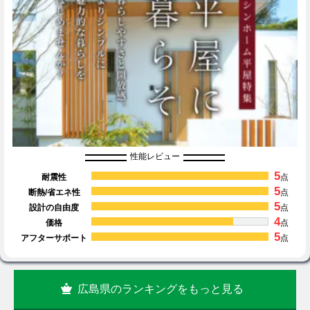
性能レビュー
5
耐震性
点
5
断熱/省エネ性
点
5
設計の自由度
点
4
価格
点
5
アフターサポート
点
広島県のランキングをもっと見る