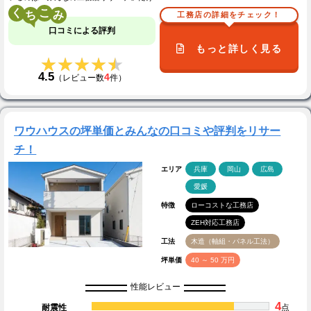
く
こ
工務店の詳細をチェック！
口コミによる評判
もっと詳しく見る
★★★★★
★★★★★
4.5
4
（レビュー数
件）
ワウハウスの坪単価とみんなの口コミや評判をリサー
チ！
エリア
兵庫
岡山
広島
愛媛
特徴
ローコストな工務店
ZEH対応工務店
工法
木造（軸組・パネル工法）
坪単価
40 ～ 50 万円
性能レビュー
4
耐震性
点