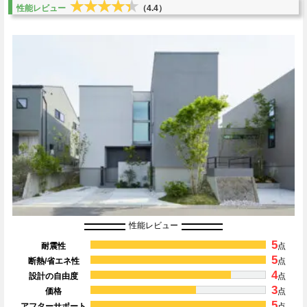
★★★★★
★★★★★
性能レビュー
（4.4）
性能レビュー
5
耐震性
点
5
断熱/省エネ性
点
4
設計の自由度
点
3
価格
点
5
アフターサポート
点