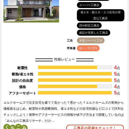
スーパー工務店
省エネ・創エネ・エコ住宅が得
意な工務店
ZEH対応工務店
保証が充実した工務店
工法
木造ツーバイ工法
坪単価
60 ～ 75 万円
性能レビュー
4
耐震性
点
5
断熱/省エネ性
点
5
設計の自由度
点
4
価格
点
5
アフターサポート
点
エルクホームズで注文住宅を建てて良かった？悪かった？エルクホームズの実例から
価格面をはじめ、耐震性や気密断熱性、省エネ性などの住宅性能など口コミで評判を
チェックしよう！保障やアフターサービスの情報や値下げ方法まで調査しているのは
「みんなの工務店リサーチ」だけ…
く
こ
工務店の詳細をチェック！