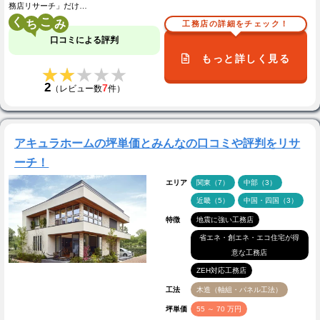
務店リサーチ」だけ…
く
こ
工務店の詳細をチェック！
口コミによる評判
もっと詳しく見る
★★★★★
★★★★★
2
7
（レビュー数
件）
アキュラホームの坪単価とみんなの口コミや評判をリサ
ーチ！
エリア
関東（7）
中部（3）
近畿（5）
中国・四国（3）
特徴
地震に強い工務店
省エネ・創エネ・エコ住宅が得
意な工務店
ZEH対応工務店
工法
木造（軸組・パネル工法）
坪単価
55 ～ 70 万円