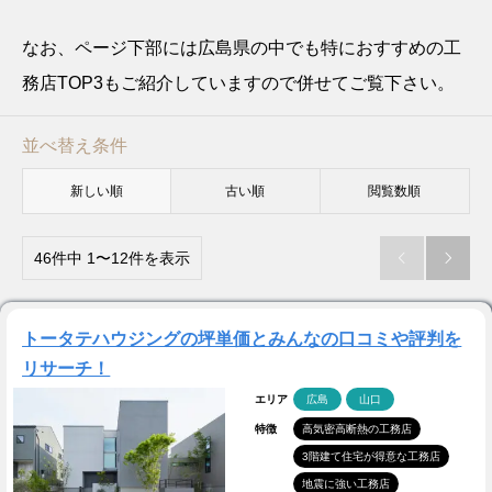
なお、ページ下部には広島県の中でも特におすすめの工
務店TOP3もご紹介していますので併せてご覧下さい。
並べ替え条件
新しい順
古い順
閲覧数順
46件中 1〜12件を表示


トータテハウジングの坪単価とみんなの口コミや評判を
リサーチ！
エリア
広島
山口
特徴
高気密高断熱の工務店
3階建て住宅が得意な工務店
地震に強い工務店