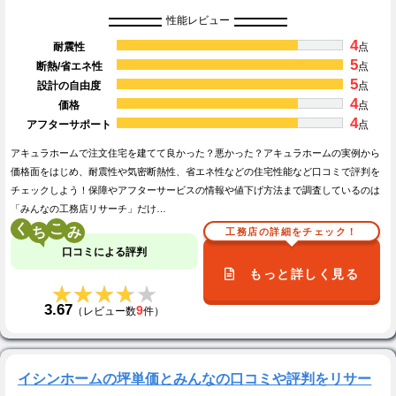
性能レビュー
4
耐震性
点
5
断熱/省エネ性
点
5
設計の自由度
点
4
価格
点
4
アフターサポート
点
アキュラホームで注文住宅を建てて良かった？悪かった？アキュラホームの実例から
価格面をはじめ、耐震性や気密断熱性、省エネ性などの住宅性能など口コミで評判を
チェックしよう！保障やアフターサービスの情報や値下げ方法まで調査しているのは
「みんなの工務店リサーチ」だけ…
く
こ
工務店の詳細をチェック！
口コミによる評判
もっと詳しく見る
★★★★★
★★★★★
3.67
9
（レビュー数
件）
イシンホームの坪単価とみんなの口コミや評判をリサー