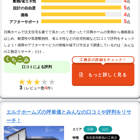
4
断熱/省エネ性
点
5
設計の自由度
点
4
価格
点
5
アフターサポート
点
日興ホームで注文住宅を建てて良かった？悪かった？日興ホームの実例から価格面を
はじめ、耐震性や気密断熱性、省エネ性などの住宅性能など口コミで評判をチェック
しよう！保障やアフターサービスの情報や値下げ方法まで調査しているのは「みんな
の工務店リサーチ」だけ…
く
こ
工務店の詳細をチェック！
口コミによる評判
もっと詳しく見る
★★★★★
★★★★★
3
4
（レビュー数
件）
エルクホームズの坪単価とみんなの口コミや評判をリサ
ーチ！
エリア
広島
山口
特徴
高気密高断熱の工務店