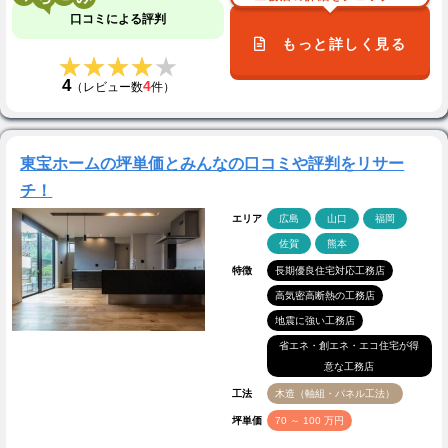
口コミによる評判
もっと詳しく見る
★★★★★
★★★★★
4
4
（レビュー数
件）
東宝ホームの坪単価とみんなの口コミや評判をリサー
チ！
エリア
広島
山口
福岡
佐賀
熊本
特徴
長期優良住宅対応工務店
高気密高断熱の工務店
地震に強い工務店
省エネ・創エネ・エコ住宅が得
意な工務店
工法
木造（軸組・パネル工法）
坪単価
70 ～ 100 万円