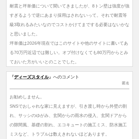
耐震と坪単価について聞いてきましたが、8トン壁は強度が強
すぎるようで逆にあまり採用はされないって。それで耐震等
級3取れるみたいなのでコストかけてまでする必要はないかな
と思いました。
坪単価は2026年現在ではこのサイトや他のサイトに書いてあ
る70万円近辺では難しい。オプ付けなくても80万円からとみ
ておいた方がいいとのことでした。
『
ディーズスタイル
』へのコメント
匿名
お勧めしません。
SNSでおしゃれな家に見えますが、引き渡し時から外壁の割
れ、サッシのゆがみ、玄関からの雨水の侵入、玄関ドアから
の隙間風、基礎の割れ、エコキュートの施工ミス、防水施工
ミスなど、トラブルは数えきれないほどあります。