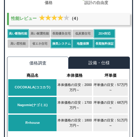
★★★★★
★★★★★
性能レビュー
（4）
高い断熱性能
高い耐震性能
長期優良住宅
低炭素住宅
ZEH対応
高い窓性能
省エネ住宅
換気システム
地盤保障
長期無料保証
設備・仕様
価格調査
商品名
本体価格
坪単価
本体価格の目安：2000
坪単価の目安：57万円
COCOKALA(ココカラ)
万円～
～
本体価格の目安：1700
坪単価の目安：68万円
Nagomie(ナゴミエ)
万円～
～
本体価格の目安：1800
坪単価の目安：51万円
R+house
万円～
～