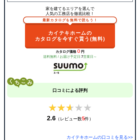
家を建てるエリアを選んで
人気の工務店を徹底比較！
最新カタログを無料で読もう！
カイテキホームの
カタログを今すぐ貰う(無料)
０
カタログ価格
円
送料無料 / お届け予定日:
7
営業日～
く
こ
口コミによる評判
★★★★★
★★★★★
2.6
5
（レビュー数
件）
カイテキホームの口コミを見る>>