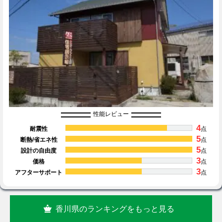
性能レビュー
4
耐震性
点
5
断熱/省エネ性
点
5
設計の自由度
点
3
価格
点
3
アフターサポート
点
香川県のランキングをもっと見る