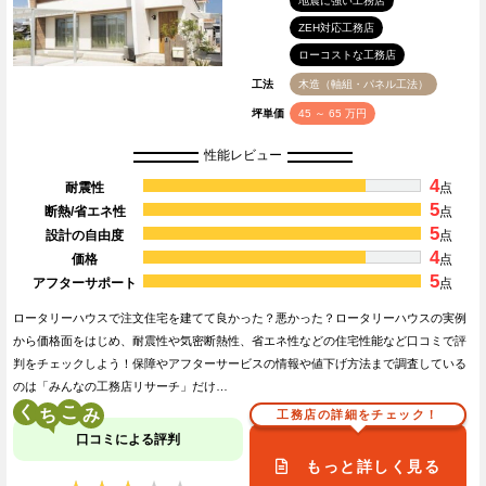
地震に強い工務店
ZEH対応工務店
ローコストな工務店
工法
木造（軸組・パネル工法）
坪単価
45 ～ 65 万円
性能レビュー
4
耐震性
点
5
断熱/省エネ性
点
5
設計の自由度
点
4
価格
点
5
アフターサポート
点
ロータリーハウスで注文住宅を建てて良かった？悪かった？ロータリーハウスの実例
から価格面をはじめ、耐震性や気密断熱性、省エネ性などの住宅性能など口コミで評
判をチェックしよう！保障やアフターサービスの情報や値下げ方法まで調査している
のは「みんなの工務店リサーチ」だけ…
く
こ
工務店の詳細をチェック！
口コミによる評判
もっと詳しく見る