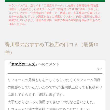
※ランキングは、当サイト「工務店リサーチ」に在籍する有資格者(宅地建
物取引士)を始めとした調査チームが公平性を持って独自に調査・比較した
コンテンツです。住宅性能の「等級」や「数値」は、各工務店が公表してい
るデータ及びヒアリング調査をもとに精査しています。内容の正確性は最大
限努力していますが、情報の信頼性・実際の数値の確実性を保証するもので
はありません。
香川県のおすすめ工務店の口コミ（最新10
件）
『
ヤマダホームズ
』へのコメント
うに
リフォームの見積もりを出してもらいたくてリフォーム箇所
の撮影をしていただいたのですが1週間以上経っても見積もり
は出してもらえず、連絡も来ずです。
大手だからといって信用はできないのだなと思いました。
リフォームは別の業者様にお願いすることにしました。