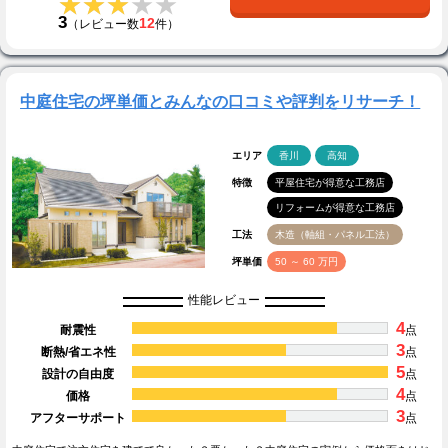
★★★★★
★★★★★
3
12
（レビュー数
件）
中庭住宅の坪単価とみんなの口コミや評判をリサーチ！
エリア
香川
高知
特徴
平屋住宅が得意な工務店
リフォームが得意な工務店
工法
木造（軸組・パネル工法）
坪単価
50 ～ 60 万円
性能レビュー
4
耐震性
点
3
断熱/省エネ性
点
5
設計の自由度
点
4
価格
点
3
アフターサポート
点