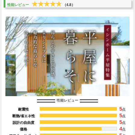
★★★★★
★★★★★
性能レビュー
（4.8）
性能レビュー
5
耐震性
点
5
断熱/省エネ性
点
5
設計の自由度
点
4
価格
点