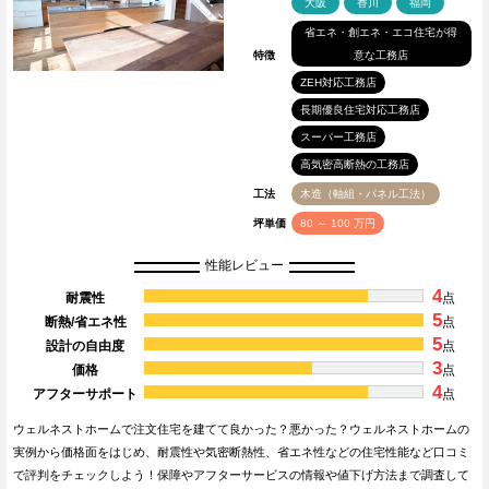
大阪
香川
福岡
省エネ・創エネ・エコ住宅が得
特徴
意な工務店
ZEH対応工務店
長期優良住宅対応工務店
スーパー工務店
高気密高断熱の工務店
工法
木造（軸組・パネル工法）
坪単価
80 ～ 100 万円
性能レビュー
4
耐震性
点
5
断熱/省エネ性
点
5
設計の自由度
点
3
価格
点
4
アフターサポート
点
ウェルネストホームで注文住宅を建てて良かった？悪かった？ウェルネストホームの
実例から価格面をはじめ、耐震性や気密断熱性、省エネ性などの住宅性能など口コミ
で評判をチェックしよう！保障やアフターサービスの情報や値下げ方法まで調査して