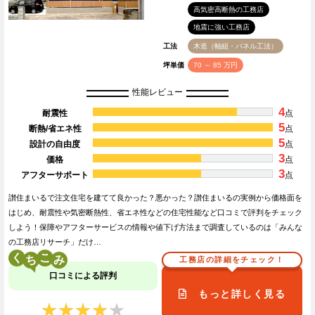
高気密高断熱の工務店
地震に強い工務店
工法
木造（軸組・パネル工法）
坪単価
70 ～ 85 万円
性能レビュー
4
耐震性
点
5
断熱/省エネ性
点
5
設計の自由度
点
3
価格
点
3
アフターサポート
点
讃住まいるで注文住宅を建てて良かった？悪かった？讃住まいるの実例から価格面を
はじめ、耐震性や気密断熱性、省エネ性などの住宅性能など口コミで評判をチェック
しよう！保障やアフターサービスの情報や値下げ方法まで調査しているのは「みんな
の工務店リサーチ」だけ…
く
こ
工務店の詳細をチェック！
口コミによる評判
もっと詳しく見る
★★★★★
★★★★★