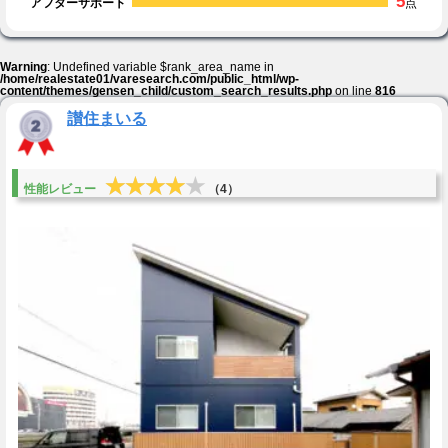
5
アフターサポート
点
Warning
: Undefined variable $rank_area_name in
/home/realestate01/varesearch.com/public_html/wp-
content/themes/gensen_child/custom_search_results.php
on line
816
讃住まいる
★★★★★
★★★★★
性能レビュー
（4）