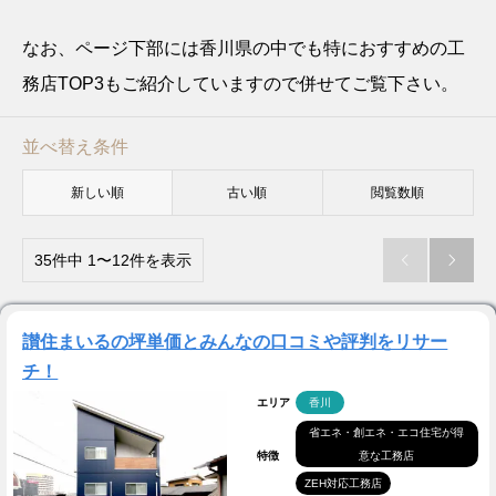
なお、ページ下部には香川県の中でも特におすすめの工
務店TOP3もご紹介していますので併せてご覧下さい。
並べ替え条件
新しい順
古い順
閲覧数順
35件中 1〜12件を表示


讃住まいるの坪単価とみんなの口コミや評判をリサー
チ！
エリア
香川
省エネ・創エネ・エコ住宅が得
特徴
意な工務店
ZEH対応工務店