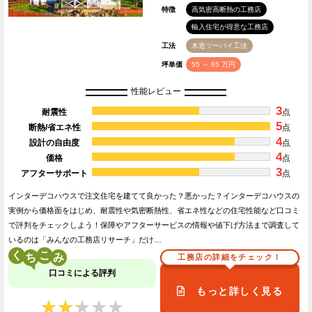
特徴
高気密高断熱の工務店
輸入住宅が得意な工務店
工法
木造ツーバイ工法
坪単価
55 ～ 65 万円
性能レビュー
3
耐震性
点
5
断熱/省エネ性
点
4
設計の自由度
点
4
価格
点
3
アフターサポート
点
インターデコハウスで注文住宅を建てて良かった？悪かった？インターデコハウスの
実例から価格面をはじめ、耐震性や気密断熱性、省エネ性などの住宅性能など口コミ
で評判をチェックしよう！保障やアフターサービスの情報や値下げ方法まで調査して
いるのは「みんなの工務店リサーチ」だけ…
く
こ
工務店の詳細をチェック！
口コミによる評判
もっと詳しく見る
★★★★★
★★★★★