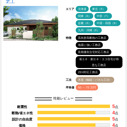
チ！
エリア
北海道
東北（5）
関東（6）
中部（7）
近畿（6）
中国・四国（8）
九州・沖縄（6）
特徴
高気密高断熱の工務店
地震に強い工務店
長期優良住宅対応工務店
省エネ・創エネ・エコ住宅が得
意な工務店
ZEH対応工務店
工法
木造（軸組・パネル工法）
坪単価
50 ～ 75 万円
性能レビュー
5
耐震性
点
4
断熱/省エネ性
点
5
設計の自由度
点
4
価格
点