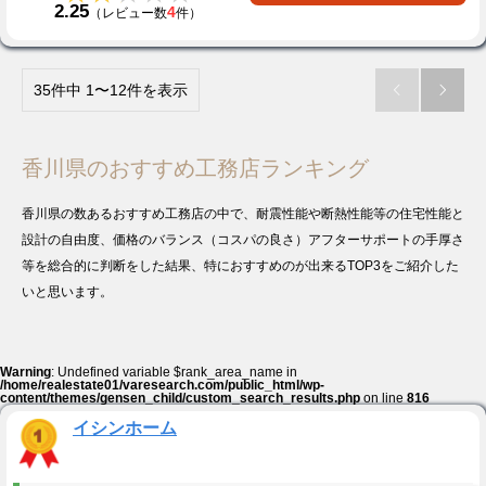
2.25
4
（レビュー数
件）
35件中 1〜12件を表示


香川県のおすすめ工務店ランキング
香川県の数あるおすすめ工務店の中で、耐震性能や断熱性能等の住宅性能と
設計の自由度、価格のバランス（コスパの良さ）アフターサポートの手厚さ
等を総合的に判断をした結果、特におすすめのが出来るTOP3をご紹介した
いと思います。
Warning
: Undefined variable $rank_area_name in
/home/realestate01/varesearch.com/public_html/wp-
content/themes/gensen_child/custom_search_results.php
on line
816
イシンホーム