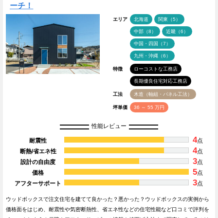
ーチ！
エリア
北海道
関東（5）
中部（8）
近畿（6）
中国・四国（7）
九州・沖縄（6）
特徴
ローコストな工務店
長期優良住宅対応工務店
工法
木造（軸組・パネル工法）
坪単価
36 ～ 55 万円
性能レビュー
4
耐震性
点
4
断熱/省エネ性
点
3
設計の自由度
点
5
価格
点
3
アフターサポート
点
ウッドボックスで注文住宅を建てて良かった？悪かった？ウッドボックスの実例から
価格面をはじめ、耐震性や気密断熱性、省エネ性などの住宅性能など口コミで評判を