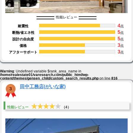
性能レビュー
4
耐震性
点
5
断熱/省エネ性
点
5
設計の自由度
点
3
価格
点
3
アフターサポート
点
Warning
: Undefined variable $rank_area_name in
/home/realestate01/varesearch.com/public_html/wp-
content/themes/gensen_child/custom_search_results.php
on line
816
田中工務店(がいな家)
★★★★★
★★★★★
性能レビュー
（4）