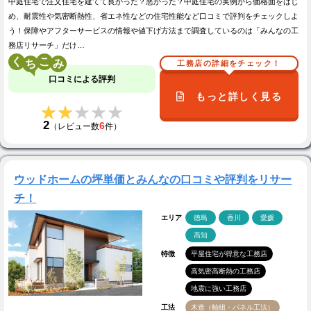
中庭住宅で注文住宅を建てて良かった？悪かった？中庭住宅の実例から価格面をはじ
め、耐震性や気密断熱性、省エネ性などの住宅性能など口コミで評判をチェックしよ
う！保障やアフターサービスの情報や値下げ方法まで調査しているのは「みんなの工
務店リサーチ」だけ…
く
こ
工務店の詳細をチェック！
口コミによる評判
もっと詳しく見る
★★★★★
★★★★★
2
6
（レビュー数
件）
ウッドホームの坪単価とみんなの口コミや評判をリサー
チ！
エリア
徳島
香川
愛媛
高知
特徴
平屋住宅が得意な工務店
高気密高断熱の工務店
地震に強い工務店
工法
木造（軸組・パネル工法）