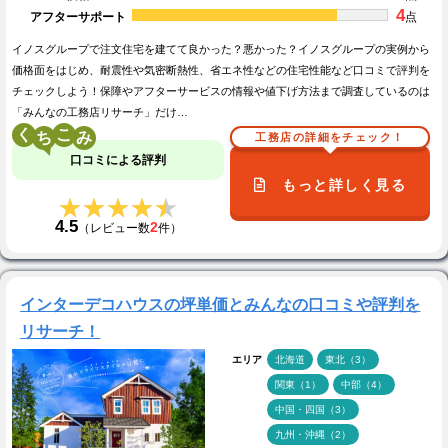
4
アフターサポート
点
イノスグループで注文住宅を建てて良かった？悪かった？イノスグループの実例から
価格面をはじめ、耐震性や気密断熱性、省エネ性などの住宅性能など口コミで評判を
チェックしよう！保障やアフターサービスの情報や値下げ方法まで調査しているのは
「みんなの工務店リサーチ」だけ…
く
こ
工務店の詳細をチェック！
口コミによる評判
もっと詳しく見る
★★★★★
★★★★★
4.5
2
（レビュー数
件）
インターデコハウスの坪単価とみんなの口コミや評判を
リサーチ！
エリア
北海道
東北（3）
関東（1）
中部（4）
中国・四国（3）
九州・沖縄（2）