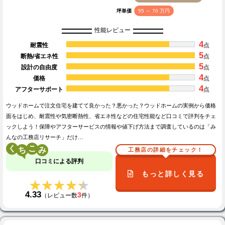
坪単価
55 ～ 70 万円
性能レビュー
4
耐震性
点
5
断熱/省エネ性
点
5
設計の自由度
点
4
価格
点
4
アフターサポート
点
ウッドホームで注文住宅を建てて良かった？悪かった？ウッドホームの実例から価格
面をはじめ、耐震性や気密断熱性、省エネ性などの住宅性能など口コミで評判をチェ
ックしよう！保障やアフターサービスの情報や値下げ方法まで調査しているのは「み
んなの工務店リサーチ」だけ…
く
こ
工務店の詳細をチェック！
口コミによる評判
もっと詳しく見る
★★★★★
★★★★★
4.33
3
（レビュー数
件）