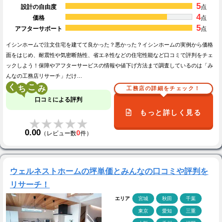
5
設計の自由度
点
4
価格
点
5
アフターサポート
点
イシンホームで注文住宅を建てて良かった？悪かった？イシンホームの実例から価格
面をはじめ、耐震性や気密断熱性、省エネ性などの住宅性能など口コミで評判をチェ
ックしよう！保障やアフターサービスの情報や値下げ方法まで調査しているのは「み
んなの工務店リサーチ」だけ…
く
こ
工務店の詳細をチェック！
口コミによる評判
もっと詳しく見る
★★★★★
★★★★★
0.00
0
（レビュー数
件）
ウェルネストホームの坪単価とみんなの口コミや評判を
リサーチ！
エリア
宮城
秋田
千葉
東京
愛知
三重