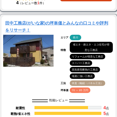
4
1
（レビュー数
件）
田中工務店(がいな家)の坪単価とみんなの口コミや評判
をリサーチ！
エリア
香川
省エネ・創エネ・エコ住宅が得
特徴
意な工務店
リフォームが得意な工務店
スーパー工務店
高気密高断熱の工務店
地震に強い工務店
工法
木造（軸組・パネル工法）
坪単価
70 ～ 85 万円
性能レビュー
4
耐震性
点
5
断熱/省エネ性
点