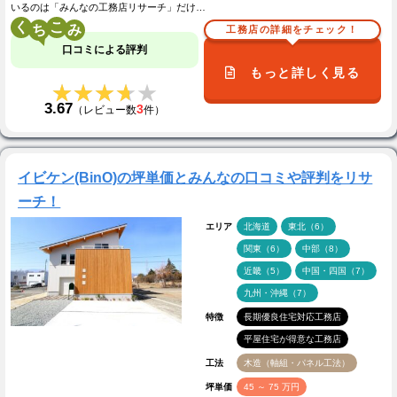
いるのは「みんなの工務店リサーチ」だけ…
く
こ
工務店の詳細をチェック！
口コミによる評判
もっと詳しく見る
★★★★★
★★★★★
3.67
3
（レビュー数
件）
イビケン(BinO)の坪単価とみんなの口コミや評判をリサ
ーチ！
エリア
北海道
東北（6）
関東（6）
中部（8）
近畿（5）
中国・四国（7）
九州・沖縄（7）
特徴
長期優良住宅対応工務店
平屋住宅が得意な工務店
工法
木造（軸組・パネル工法）
坪単価
45 ～ 75 万円