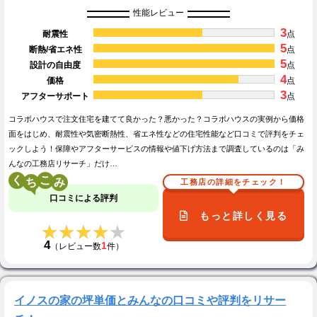
性能レビュー
3
耐震性
点
5
断熱/省エネ性
点
5
設計の自由度
点
4
価格
点
3
アフターサポート
点
コラボハウスで注文住宅を建てて良かった？悪かった？コラボハウスの実例から価格
面をはじめ、耐震性や気密断熱性、省エネ性などの住宅性能など口コミで評判をチェ
ックしよう！保障やアフターサービスの情報や値下げ方法まで調査しているのは「み
んなの工務店リサーチ」だけ…
く
こ
工務店の詳細をチェック！
口コミによる評判
もっと詳しく見る
★★★★★
★★★★★
4
1
（レビュー数
件）
イノスの家の坪単価とみんなの口コミや評判をリサー