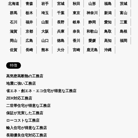
北海道
青森
岩手
宮城
秋田
山形
福島
茨城
群馬
栃木
埼玉
千葉
東京
神奈川
新潟
富山
石川
福井
山梨
長野
岐阜
静岡
愛知
三重
滋賀
京都
大阪
兵庫
奈良
和歌山
鳥取
島根
岡山
広島
山口
徳島
香川
愛媛
高知
福岡
佐賀
長崎
熊本
大分
宮崎
鹿児島
沖縄
特徴
高気密高断熱の工務店
地震に強い工務店
省エネ・創エネ・エコ住宅が得意な工務店
ZEH対応工務店
二世帯住宅が得意な工務店
保証が充実した工務店
ローコストな工務店
輸入住宅が得意な工務店
長期優良住宅対応工務店