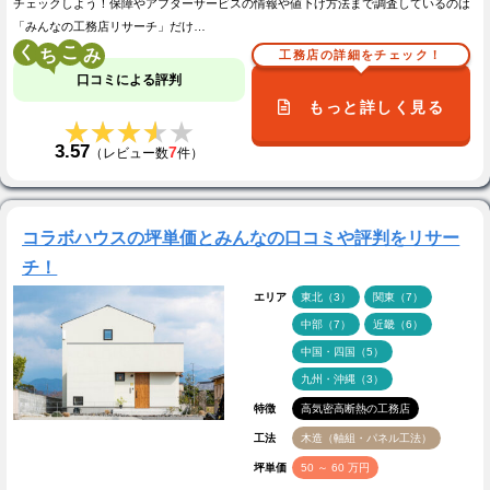
チェックしよう！保障やアフターサービスの情報や値下げ方法まで調査しているのは
「みんなの工務店リサーチ」だけ…
く
こ
工務店の詳細をチェック！
口コミによる評判
もっと詳しく見る
★★★★★
★★★★★
3.57
7
（レビュー数
件）
コラボハウスの坪単価とみんなの口コミや評判をリサー
チ！
エリア
東北（3）
関東（7）
中部（7）
近畿（6）
中国・四国（5）
九州・沖縄（3）
特徴
高気密高断熱の工務店
工法
木造（軸組・パネル工法）
坪単価
50 ～ 60 万円