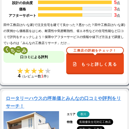
5
設計の自由度
点
3
価格
点
3
アフターサポート
点
田中工務店(がいな家)で注文住宅を建てて良かった？悪かった？田中工務店(がいな家)
の実例から価格面をはじめ、耐震性や気密断熱性、省エネ性などの住宅性能など口コ
ミで評判をチェックしよう！保障やアフターサービスの情報や値下げ方法まで調査し
ているのは「みんなの工務店リサーチ」だけ…
く
こ
工務店の詳細をチェック！
口コミによる評判
もっと詳しく見る
★★★★★
★★★★★
4
1
（レビュー数
件）
ロータリーハウスの坪単価とみんなの口コミや評判をリ
サーチ！
エリア
香川
特徴
長期優良住宅対応工務店