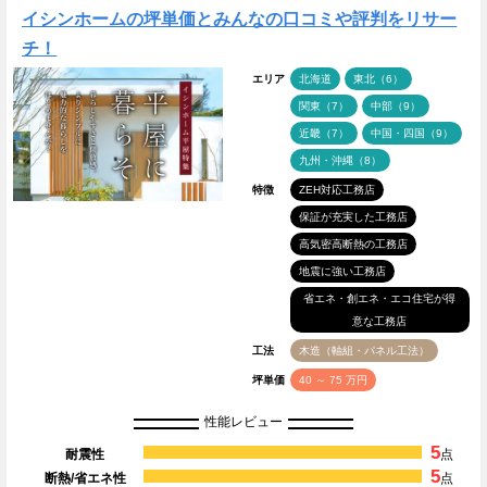
イシンホームの坪単価とみんなの口コミや評判をリサー
チ！
エリア
北海道
東北（6）
関東（7）
中部（9）
近畿（7）
中国・四国（9）
九州・沖縄（8）
特徴
ZEH対応工務店
保証が充実した工務店
高気密高断熱の工務店
地震に強い工務店
省エネ・創エネ・エコ住宅が得
意な工務店
工法
木造（軸組・パネル工法）
坪単価
40 ～ 75 万円
性能レビュー
5
耐震性
点
5
断熱/省エネ性
点