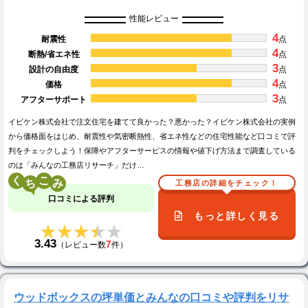
性能レビュー
4
耐震性
点
4
断熱/省エネ性
点
3
設計の自由度
点
4
価格
点
3
アフターサポート
点
イビケン株式会社で注文住宅を建てて良かった？悪かった？イビケン株式会社の実例
から価格面をはじめ、耐震性や気密断熱性、省エネ性などの住宅性能など口コミで評
判をチェックしよう！保障やアフターサービスの情報や値下げ方法まで調査している
のは「みんなの工務店リサーチ」だけ…
く
こ
工務店の詳細をチェック！
口コミによる評判
もっと詳しく見る
★★★★★
★★★★★
3.43
7
（レビュー数
件）
ウッドボックスの坪単価とみんなの口コミや評判をリサ