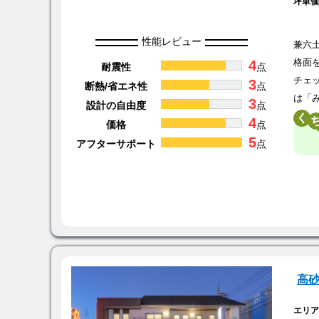
坪単
性能レビュー
兼六
4
格面
耐震性
点
チェ
3
断熱/省エネ性
点
は「
3
設計の自由度
点
く
4
価格
点
5
アフターサポート
点
高
エリ