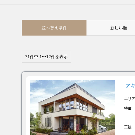
並べ替え条件
新しい順
71件中 1〜12件を表示
ア
エリ
特徴
工法