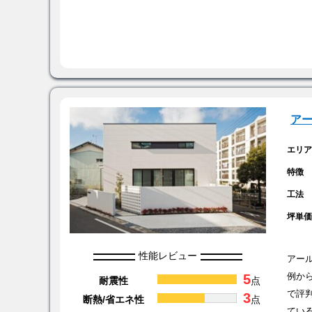
ア
エリ
特徴
工法
坪単
性能レビュー
アー
5
例か
耐震性
点
で評
3
断熱/省エネ性
点
てい