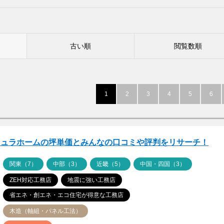
古い順
閲覧数順
1
2
3
4
5
6
キュラホームの坪単価とみんなの口コミや評判をリサーチ！
ア
関東（7）
中部（3）
近畿（5）
中国・四国（3）
ZEH対応工務店
地震に強い工務店
省エネ・創エネ・エコ住宅が得意な工務店
木造（軸組・パネル工法）