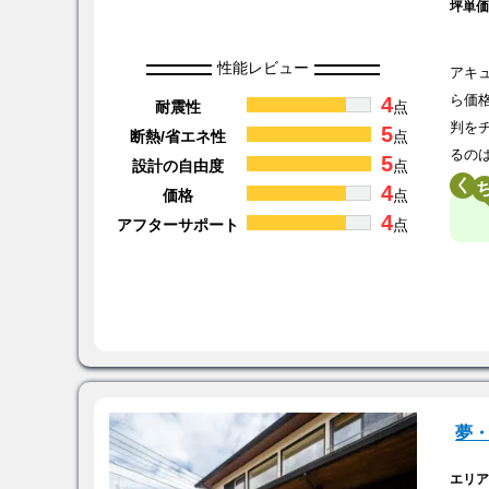
坪単
性能レビュー
アキ
4
ら価
耐震性
点
判を
5
断熱/省エネ性
点
るの
5
設計の自由度
点
く
4
価格
点
4
アフターサポート
点
夢
エリ