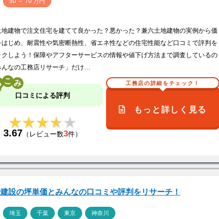
価
50 ～ 70 万円
土地建物で注文住宅を建てて良かった？悪かった？兼六土地建物の実例から価
をはじめ、耐震性や気密断熱性、省エネ性などの住宅性能など口コミで評判を
ックしよう！保障やアフターサービスの情報や値下げ方法まで調査しているの
みんなの工務店リサーチ」だけ…
こ
工務店の詳細をチェック！
口コミによる評判
もっと詳しく見る
★★★★★
★★★★★
3.67
3
（レビュー数
件）
砂建設の坪単価とみんなの口コミや評判をリサーチ！
ア
埼玉
千葉
東京
神奈川