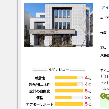
ア
エリ
特徴
工法
坪単
性能レビュー
アイ
4
をは
耐震性
点
ック
4
断熱/省エネ性
点
「み
5
設計の自由度
点
く
3
価格
点
5
アフターサポート
点