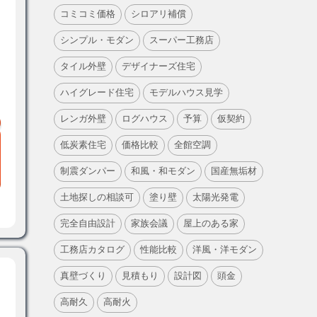
コミコミ価格
シロアリ補償
シンプル・モダン
スーパー工務店
タイル外壁
デザイナーズ住宅
ハイグレード住宅
モデルハウス見学
レンガ外壁
ログハウス
予算
仮契約
低炭素住宅
価格比較
全館空調
制震ダンパー
和風・和モダン
国産無垢材
土地探しの相談可
塗り壁
太陽光発電
完全自由設計
家族会議
屋上のある家
工務店カタログ
性能比較
洋風・洋モダン
真壁づくり
見積もり
設計図
頭金
高耐久
高耐火