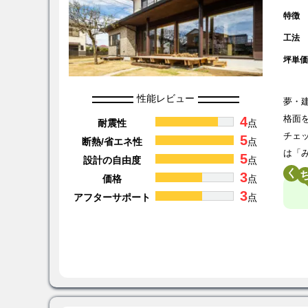
特徴
工法
坪単
性能レビュー
夢・
4
格面
耐震性
点
チェ
5
断熱/省エネ性
点
は「
5
設計の自由度
点
く
3
価格
点
3
アフターサポート
点