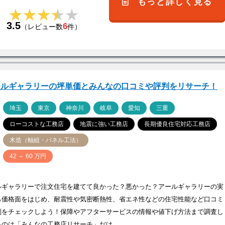
もっと詳しく見る
★★★★★
★★★★★
3.5
6
（レビュー数
件）
ールギャラリーの坪単価とみんなの口コミや評判をリサーチ！
ア
埼玉
東京
神奈川
岐阜
愛知
三重
ローコストな工務店
地震に強い工務店
長期優良住宅対応工務店
木造（軸組・パネル工法）
価
42 ～ 60 万円
ルギャラリーで注文住宅を建てて良かった？悪かった？アールギャラリーの実
ら価格面をはじめ、耐震性や気密断熱性、省エネ性などの住宅性能など口コミ
判をチェックしよう！保障やアフターサービスの情報や値下げ方法まで調査し
るのは「みんなの工務店リサーチ」だけ…