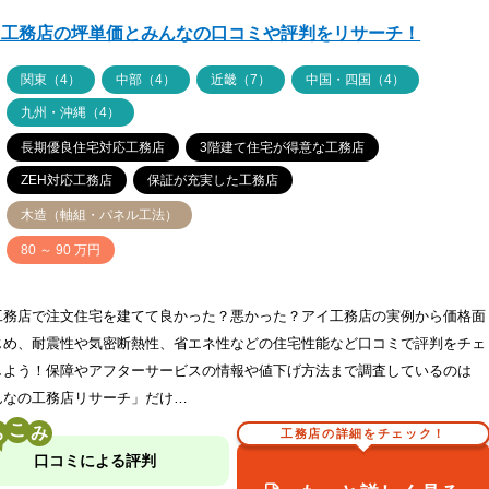
イ工務店の坪単価とみんなの口コミや評判をリサーチ！
ア
関東（4）
中部（4）
近畿（7）
中国・四国（4）
九州・沖縄（4）
長期優良住宅対応工務店
3階建て住宅が得意な工務店
ZEH対応工務店
保証が充実した工務店
木造（軸組・パネル工法）
価
80 ～ 90 万円
工務店で注文住宅を建てて良かった？悪かった？アイ工務店の実例から価格面
じめ、耐震性や気密断熱性、省エネ性などの住宅性能など口コミで評判をチェ
しよう！保障やアフターサービスの情報や値下げ方法まで調査しているのは
んなの工務店リサーチ」だけ…
こ
工務店の詳細をチェック！
口コミによる評判