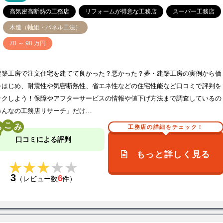
高気密高断熱の工務店
リフォームが得意な工務店
スーパー工務店
木造（軸組・パネル工法）
価
70 ～ 90 万円
建築工房で注文住宅を建てて良かった？悪かった？夢・建築工房の実例から価
をはじめ、耐震性や気密断熱性、省エネ性などの住宅性能など口コミで評判を
ックしよう！保障やアフターサービスの情報や値下げ方法まで調査しているの
みんなの工務店リサーチ」だけ…
こ
工務店の詳細をチェック！
口コミによる評判
もっと詳しく見る
★★★★★
★★★★★
3
6
（レビュー数
件）