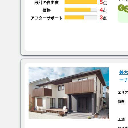
5
設計の自由度
点
く
4
価格
点
3
アフターサポート
点
兼六
ー
エリ
特徴
工法