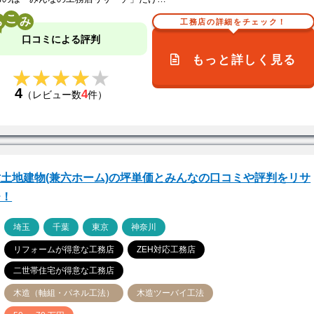
こ
工務店の詳細をチェック！
口コミによる評判
もっと詳しく見る
★★★★★
★★★★★
4
4
（レビュー数
件）
土地建物(兼六ホーム)の坪単価とみんなの口コミや評判をリサ
チ！
ア
埼玉
千葉
東京
神奈川
リフォームが得意な工務店
ZEH対応工務店
二世帯住宅が得意な工務店
木造（軸組・パネル工法）
木造ツーバイ工法