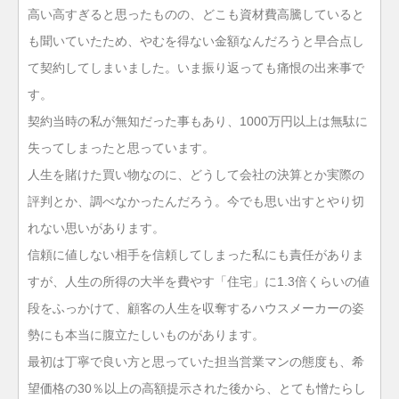
高い高すぎると思ったものの、どこも資材費高騰していると
も聞いていたため、やむを得ない金額なんだろうと早合点し
て契約してしまいました。いま振り返っても痛恨の出来事で
す。
契約当時の私が無知だった事もあり、1000万円以上は無駄に
失ってしまったと思っています。
人生を賭けた買い物なのに、どうして会社の決算とか実際の
評判とか、調べなかったんだろう。今でも思い出すとやり切
れない思いがあります。
信頼に値しない相手を信頼してしまった私にも責任がありま
すが、人生の所得の大半を費やす「住宅」に1.3倍くらいの値
段をふっかけて、顧客の人生を収奪するハウスメーカーの姿
勢にも本当に腹立たしいものがあります。
最初は丁寧で良い方と思っていた担当営業マンの態度も、希
望価格の30％以上の高額提示された後から、とても憎たらし