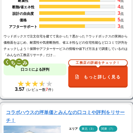
4
耐震性
点
4
断熱/省エネ性
点
3
設計の自由度
点
5
価格
点
3
アフターサポート
点
ウッドボックスで注文住宅を建てて良かった？悪かった？ウッドボックスの実例から
価格面をはじめ、耐震性や気密断熱性、省エネ性などの住宅性能など口コミで評判を
チェックしよう！保障やアフターサービスの情報や値下げ方法まで調査しているのは
「みんなの工務店リサーチ」だけ…
く
こ
工務店の詳細をチェック！
口コミによる評判
もっと詳しく見る
★★★★★
★★★★★
3.57
7
（レビュー数
件）
コラボハウスの坪単価とみんなの口コミや評判をリサー
チ！
エリア
東北（3）
関東（7）