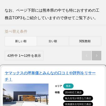
なお、ページ下部には熊本県の中でも特におすすめの工
務店TOP3もご紹介していますので併せてご覧下さい。
並べ替え条件
新しい順
古い順
閲覧数順
42件中 1〜12件を表示


ヤマックスの坪単価とみんなの口コミや評判をリサー
チ！
エリア
熊本
特徴
ZEH対応工務店
輸入住宅が得意な工務店
長期優良住宅対応工務店