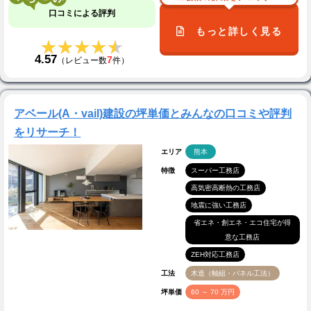
口コミによる評判
もっと詳しく見る
★★★★★
★★★★★
4.57
7
（レビュー数
件）
アベール(A・vail)建設の坪単価とみんなの口コミや評判
をリサーチ！
エリア
熊本
特徴
スーパー工務店
高気密高断熱の工務店
地震に強い工務店
省エネ・創エネ・エコ住宅が得
意な工務店
ZEH対応工務店
工法
木造（軸組・パネル工法）
坪単価
60 ～ 70 万円