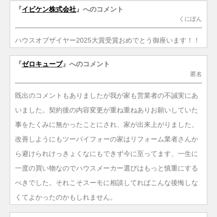
『
イビケン株式会社
』へのコメント
くにぽん
ハウスオブザイヤー2025大賞受賞おめでとう御座います！！
『
ゼロキューブ
』へのコメント
匿名
既出のコメントもありましたが我が家も営業者の不誠実にあ
いました。契約後の内容変更が重ね重ねありお願いしていた
事をたくみに無かったことにされ、家が出来上がりました。
改善しようにもツーバイフォーの家はリフォーム業者さんか
ら避けられけっきょくなにもできず今に至ってます、一生に
一度の買い物なのでハウスメーカー選びはもっと慎重にする
べきでした。それこそスーモに相談してればこんな後悔しな
くてよかったのかもしれません。