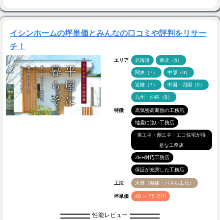
イシンホームの坪単価とみんなの口コミや評判をリサー
チ！
エリア
北海道
東北（6）
関東（7）
中部（9）
近畿（7）
中国・四国（9）
九州・沖縄（8）
特徴
高気密高断熱の工務店
地震に強い工務店
省エネ・創エネ・エコ住宅が得
意な工務店
ZEH対応工務店
保証が充実した工務店
工法
木造（軸組・パネル工法）
坪単価
40 ～ 75 万円
性能レビュー