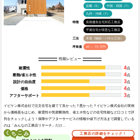
近畿（5）
中国・四国（7）
九州・沖縄（7）
特徴
長期優良住宅対応工務店
平屋住宅が得意な工務店
工法
木造（軸組・パネル工法）
坪単価
45 ～ 75 万円
性能レビュー
4
耐震性
点
4
断熱/省エネ性
点
3
設計の自由度
点
4
価格
点
3
アフターサポート
点
イビケン株式会社で注文住宅を建てて良かった？悪かった？イビケン株式会社の実例
から価格面をはじめ、耐震性や気密断熱性、省エネ性などの住宅性能など口コミで評
判をチェックしよう！保障やアフターサービスの情報や値下げ方法まで調査している
のは「みんなの工務店リサーチ」だけ…
く
こ
工務店の詳細をチェック！