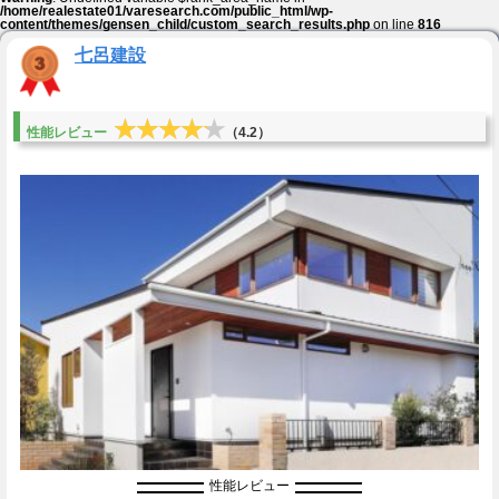
/home/realestate01/varesearch.com/public_html/wp-
content/themes/gensen_child/custom_search_results.php
on line
816
七呂建設
★★★★★
★★★★★
性能レビュー
（4.2）
性能レビュー