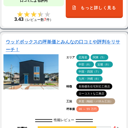
口コミによる評判
もっと詳しく見る
★★★★★
★★★★★
3.43
7
（レビュー数
件）
ウッドボックスの坪単価とみんなの口コミや評判をリサ
ーチ！
エリア
北海道
関東（5）
中部（8）
近畿（6）
中国・四国（7）
九州・沖縄（6）
特徴
長期優良住宅対応工務店
ローコストな工務店
工法
木造（軸組・パネル工法）
坪単価
36 ～ 55 万円
性能レビュー