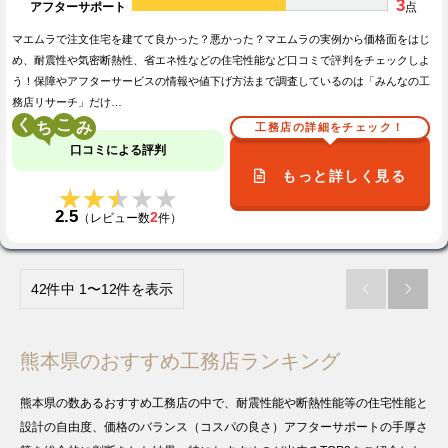
3
アフターサポート
点
マエムラで注文住宅を建てて良かった？悪かった？マエムラの実例から価格面をはじ
め、耐震性や気密断熱性、省エネ性などの住宅性能など口コミで評判をチェックしよ
う！保障やアフターサービスの情報や値下げ方法まで調査しているのは「みんなの工
務店リサーチ」だけ…
く
こ
工務店の詳細をチェック！
口コミによる評判
もっと詳しく見る
★★★★★
★★★★★
2.5
2
（レビュー数
件）
42件中 1〜12件を表示


熊本県のおすすめ工務店ランキング
熊本県の数あるおすすめ工務店の中で、耐震性能や断熱性能等の住宅性能と
設計の自由度、価格のバランス（コスパの良さ）アフターサポートの手厚さ