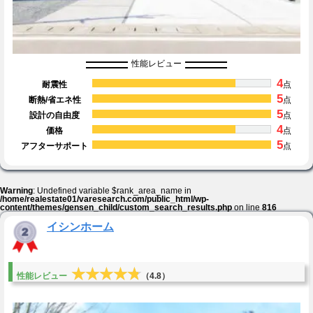
性能レビュー
4
耐震性
点
5
断熱/省エネ性
点
5
設計の自由度
点
4
価格
点
5
アフターサポート
点
Warning
: Undefined variable $rank_area_name in
/home/realestate01/varesearch.com/public_html/wp-
content/themes/gensen_child/custom_search_results.php
on line
816
イシンホーム
★★★★★
★★★★★
性能レビュー
（4.8）