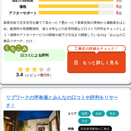
設計の自由度
点
4
価格
点
4
アフターサポート
点
新産住拓で注文住宅を建てて良かった？悪かった？新産住拓の実例から価格面をはじ
め、耐震性や気密断熱性、省エネ性などの住宅性能など口コミで評判をチェックしよ
う！保障やアフターサービスの情報や値下げ方法まで調査しているのは「みんなの工
務店リサーチ」だけ…
く
こ
工務店の詳細をチェック！
口コミによる評判
もっと詳しく見る
★★★★★
★★★★★
3.4
5
（レビュー数
件）
リブワークの坪単価とみんなの口コミや評判をリサー
チ！
エリア
福岡
佐賀
熊本
大分
特徴
高気密高断熱の工務店