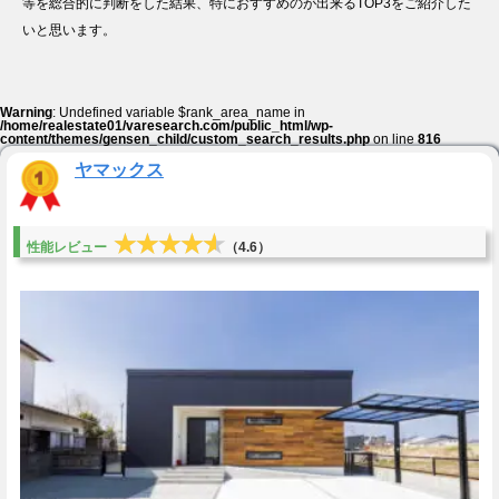
等を総合的に判断をした結果、特におすすめのが出来るTOP3をご紹介した
いと思います。
Warning
: Undefined variable $rank_area_name in
/home/realestate01/varesearch.com/public_html/wp-
content/themes/gensen_child/custom_search_results.php
on line
816
ヤマックス
★★★★★
★★★★★
性能レビュー
（4.6）