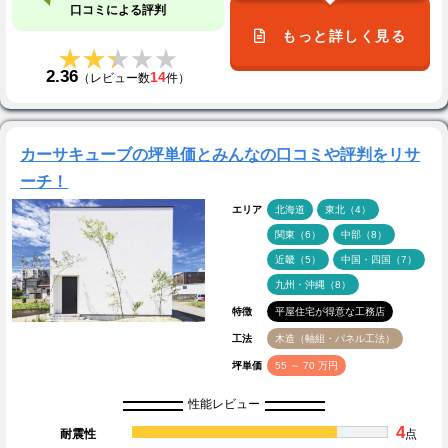
口コミによる評判
もっと詳しく見る
★★★★★
★★★★★
2.36
14
（レビュー数
件）
カーサキューブの坪単価とみんなの口コミや評判をリサ
ーチ！
エリア
北海道
東北（4）
関東（6）
中部（8）
近畿（5）
中国・四国（7）
九州・沖縄（8）
特徴
平屋住宅が得意な工務店
工法
木造（軸組・パネル工法）
坪単価
55 ～ 70 万円
性能レビュー
4
耐震性
点