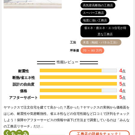
高気密高断熱の工務店
スーパー工務店
地震に強い工務店
省エネ・創エネ・エコ住宅が得
意な工務店
工法
木造（軸組・パネル工法）
坪単価
70 ～ 80 万円
性能レビュー
4
耐震性
点
5
断熱/省エネ性
点
5
設計の自由度
点
4
価格
点
5
アフターサポート
点
ヤマックスで注文住宅を建てて良かった？悪かった？ヤマックスの実例から価格面を
はじめ、耐震性や気密断熱性、省エネ性などの住宅性能など口コミで評判をチェック
しよう！保障やアフターサービスの情報や値下げ方法まで調査しているのは「みんな
の工務店リサーチ」だけ…
く
こ
工務店の詳細をチェック！