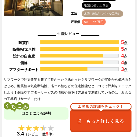
地震に強い工務店
工法
木造（軸組・パネル工法）
坪単価
50 ～ 65 万円
性能レビュー
5
耐震性
点
5
断熱/省エネ性
点
4
設計の自由度
点
4
価格
点
3
アフターサポート
点
リブワークで注文住宅を建てて良かった？悪かった？リブワークの実例から価格面を
はじめ、耐震性や気密断熱性、省エネ性などの住宅性能など口コミで評判をチェック
しよう！保障やアフターサービスの情報や値下げ方法まで調査しているのは「みんな
の工務店リサーチ」だけ…
く
こ
工務店の詳細をチェック！
口コミによる評判
もっと詳しく見る
★★★★★
★★★★★
3.4
5
（レビュー数
件）