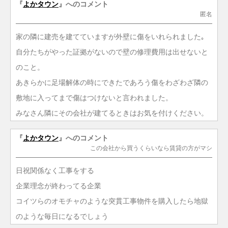
『
よかタウン
』へのコメント
匿名
家の隣に建売を建てていますが外壁に傷をいれられました｡
自分たちがやった証拠がないので壁の修理費用は出せないと
のこと。
あきらかに足場解体の時にできたであろう傷をわざわざ隣の
敷地に入ってまで傷はつけないと言われました。
みなさん隣にその会社が建てるときはお気を付けください。
『
よかタウン
』へのコメント
この会社から買うくらいなら賃貸の方がマシ
日祝関係なく工事をする
企業理念が終わってる企業
コイツらのオモチャのような突貫工事物件を購入したら地獄
のような毎日になるでしょう