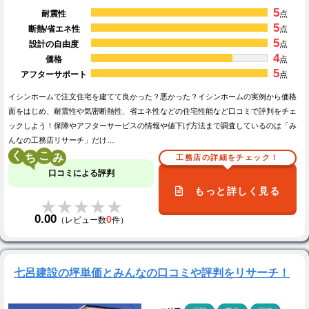
5
耐震性
点
5
断熱/省エネ性
点
5
設計の自由度
点
4
価格
点
5
アフターサポート
点
イシンホームで注文住宅を建てて良かった？悪かった？イシンホームの実例から価格
面をはじめ、耐震性や気密断熱性、省エネ性などの住宅性能など口コミで評判をチェ
ックしよう！保障やアフターサービスの情報や値下げ方法まで調査しているのは「み
んなの工務店リサーチ」だけ…
く
こ
工務店の詳細をチェック！
口コミによる評判
もっと詳しく見る
★★★★★
★★★★★
0.00
0
（レビュー数
件）
七呂建設の坪単価とみんなの口コミや評判をリサーチ！