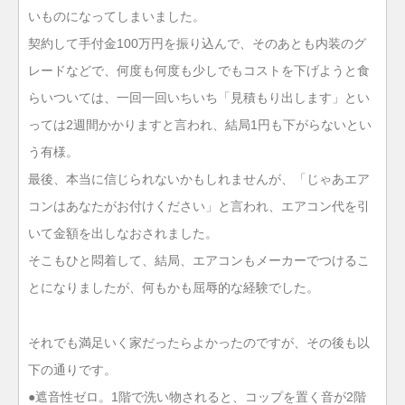
いものになってしまいました。
契約して手付金100万円を振り込んで、そのあとも内装のグ
レードなどで、何度も何度も少しでもコストを下げようと食
らいついては、一回一回いちいち「見積もり出します」とい
っては2週間かかりますと言われ、結局1円も下がらないとい
う有様。
最後、本当に信じられないかもしれませんが、「じゃあエア
コンはあなたがお付けください」と言われ、エアコン代を引
いて金額を出しなおされました。
そこもひと悶着して、結局、エアコンもメーカーでつけるこ
とになりましたが、何もかも屈辱的な経験でした。
それでも満足いく家だったらよかったのですが、その後も以
下の通りです。
●遮音性ゼロ。1階で洗い物されると、コップを置く音が2階