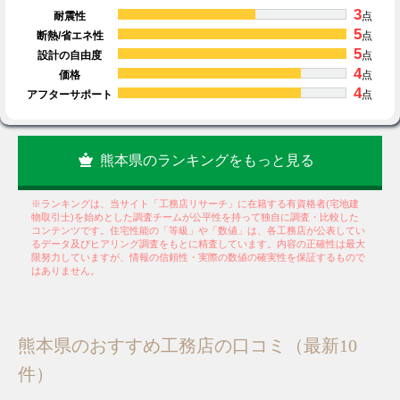
3
耐震性
点
5
断熱/省エネ性
点
5
設計の自由度
点
4
価格
点
4
アフターサポート
点
熊本県のランキングをもっと見る
※ランキングは、当サイト「工務店リサーチ」に在籍する有資格者(宅地建
物取引士)を始めとした調査チームが公平性を持って独自に調査・比較した
コンテンツです。住宅性能の「等級」や「数値」は、各工務店が公表してい
るデータ及びヒアリング調査をもとに精査しています。内容の正確性は最大
限努力していますが、情報の信頼性・実際の数値の確実性を保証するもので
はありません。
熊本県のおすすめ工務店の口コミ（最新10
件）