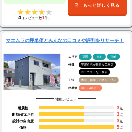
もっと詳しく見る
★★★★★
★★★★★
4
1
（レビュー数
件）
マエムラの坪単価とみんなの口コミや評判をリサーチ！
エリア
福岡
熊本
宮崎
特徴
平屋住宅が得意な工務店
ローコストな工務店
工法
木造（軸組・パネル工法）
坪単価
34 ～ 40 万円
性能レビュー
3
耐震性
点
3
断熱/省エネ性
点
3
設計の自由度
点
5
価格
点