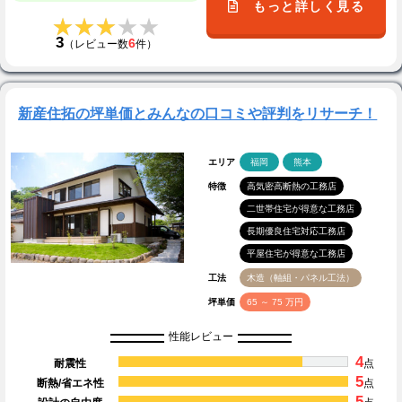
もっと詳しく見る
★★★★★
★★★★★
3
6
（レビュー数
件）
新産住拓の坪単価とみんなの口コミや評判をリサーチ！
エリア
福岡
熊本
特徴
高気密高断熱の工務店
二世帯住宅が得意な工務店
長期優良住宅対応工務店
平屋住宅が得意な工務店
工法
木造（軸組・パネル工法）
坪単価
65 ～ 75 万円
性能レビュー
4
耐震性
点
5
断熱/省エネ性
点
5