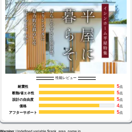
性能レビュー
5
耐震性
点
5
断熱/省エネ性
点
5
設計の自由度
点
4
価格
点
5
アフターサポート
点
Warning
: Undefined variable $rank_area_name in