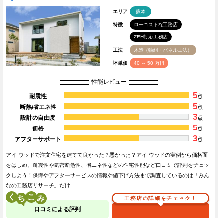
エリア
熊本
特徴
ローコストな工務店
ZEH対応工務店
工法
木造（軸組・パネル工法）
坪単価
40 ～ 50 万円
性能レビュー
5
耐震性
点
5
断熱/省エネ性
点
3
設計の自由度
点
5
価格
点
3
アフターサポート
点
アイ-ウッドで注文住宅を建てて良かった？悪かった？アイ-ウッドの実例から価格面
をはじめ、耐震性や気密断熱性、省エネ性などの住宅性能など口コミで評判をチェッ
クしよう！保障やアフターサービスの情報や値下げ方法まで調査しているのは「みん
なの工務店リサーチ」だけ…
く
こ
工務店の詳細をチェック！
口コミによる評判