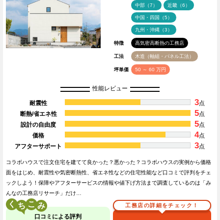
中部（7）
近畿（6）
中国・四国（5）
九州・沖縄（3）
特徴
高気密高断熱の工務店
工法
木造（軸組・パネル工法）
坪単価
50 ～ 60 万円
性能レビュー
3
耐震性
点
5
断熱/省エネ性
点
5
設計の自由度
点
4
価格
点
3
アフターサポート
点
コラボハウスで注文住宅を建てて良かった？悪かった？コラボハウスの実例から価格
面をはじめ、耐震性や気密断熱性、省エネ性などの住宅性能など口コミで評判をチェ
ックしよう！保障やアフターサービスの情報や値下げ方法まで調査しているのは「み
んなの工務店リサーチ」だけ…
く
こ
工務店の詳細をチェック！
口コミによる評判