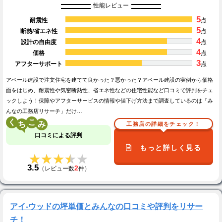
性能レビュー
5
耐震性
点
5
断熱/省エネ性
点
4
設計の自由度
点
4
価格
点
3
アフターサポート
点
アベール建設で注文住宅を建てて良かった？悪かった？アベール建設の実例から価格
面をはじめ、耐震性や気密断熱性、省エネ性などの住宅性能など口コミで評判をチェ
ックしよう！保障やアフターサービスの情報や値下げ方法まで調査しているのは「み
んなの工務店リサーチ」だけ…
く
こ
工務店の詳細をチェック！
口コミによる評判
もっと詳しく見る
★★★★★
★★★★★
3.5
2
（レビュー数
件）
アイ-ウッドの坪単価とみんなの口コミや評判をリサー
チ！