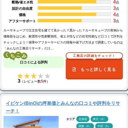
4
断熱/省エネ性
点
3
設計の自由度
点
4
価格
点
3
アフターサポート
点
カーサキューブで注文住宅を建てて良かった？悪かった？カーサキューブの実例から
価格面をはじめ、耐震性や気密断熱性、省エネ性などの住宅性能など口コミで評判を
チェックしよう！保障やアフターサービスの情報や値下げ方法まで調査しているのは
「みんなの工務店リサーチ」だけ…
く
こ
工務店の詳細をチェック！
口コミによる評判
もっと詳しく見る
★★★★★
★★★★★
3
5
（レビュー数
件）
イビケン(BinO)の坪単価とみんなの口コミや評判をリサ
ーチ！
エリア
北海道
東北（6）
関東（6）
中部（8）