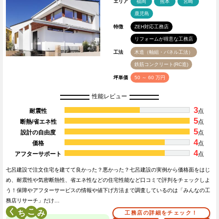
エリア
福岡
熊本
宮崎
鹿児島
特徴
ZEH対応工務店
リフォームが得意な工務店
工法
木造（軸組・パネル工法）
鉄筋コンクリート(RC造)
坪単価
50 ～ 60 万円
性能レビュー
3
耐震性
点
5
断熱/省エネ性
点
5
設計の自由度
点
4
価格
点
4
アフターサポート
点
七呂建設で注文住宅を建てて良かった？悪かった？七呂建設の実例から価格面をはじ
め、耐震性や気密断熱性、省エネ性などの住宅性能など口コミで評判をチェックしよ
う！保障やアフターサービスの情報や値下げ方法まで調査しているのは「みんなの工
務店リサーチ」だけ…
く
こ
工務店の詳細をチェック！