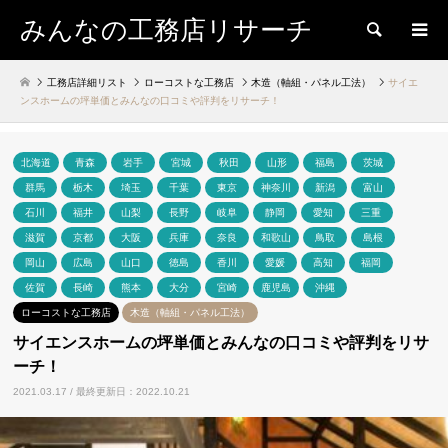
みんなの工務店リサーチ
検索
工務店詳細リスト
ローコストな工務店
木造（軸組・パネル工法）
サイエ
ンスホームの坪単価とみんなの口コミや評判をリサーチ！
北海道
青森
岩手
宮城
秋田
山形
福島
茨城
群馬
栃木
埼玉
千葉
東京
神奈川
新潟
富山
石川
福井
山梨
長野
岐阜
静岡
愛知
三重
滋賀
京都
大阪
兵庫
奈良
和歌山
鳥取
島根
岡山
広島
山口
徳島
香川
愛媛
高知
福岡
佐賀
長崎
熊本
大分
宮崎
鹿児島
沖縄
ローコストな工務店
木造（軸組・パネル工法）
サイエンスホームの坪単価とみんなの口コミや評判をリサ
ーチ！
2021.03.17 / 最終更新日：2022.10.21