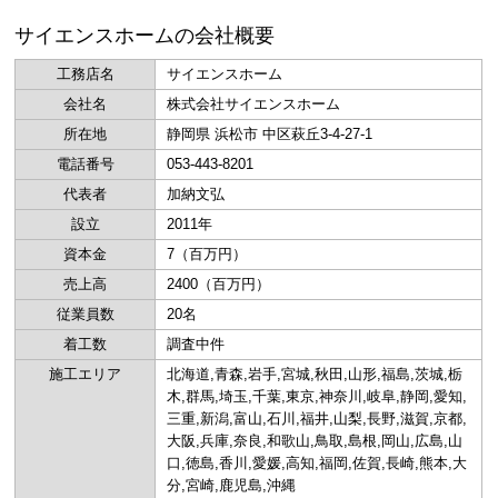
サイエンスホームの会社概要
工務店名
サイエンスホーム
会社名
株式会社サイエンスホーム
所在地
静岡県 浜松市 中区萩丘3-4-27-1
電話番号
053-443-8201
代表者
加納文弘
設立
2011年
資本金
7（百万円）
売上高
2400（百万円）
従業員数
20名
着工数
調査中件
施工エリア
北海道,青森,岩手,宮城,秋田,山形,福島,茨城,栃
木,群馬,埼玉,千葉,東京,神奈川,岐阜,静岡,愛知,
三重,新潟,富山,石川,福井,山梨,長野,滋賀,京都,
大阪,兵庫,奈良,和歌山,鳥取,島根,岡山,広島,山
口,徳島,香川,愛媛,高知,福岡,佐賀,長崎,熊本,大
分,宮崎,鹿児島,沖縄