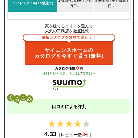
本体価格の目安：1450
坪単価の目安：48.9万
ロフトスタイル(1.5階建て)
万円～
円～
家を建てるエリアを選んで
人気の工務店を徹底比較！
最新カタログを無料で読もう！
サイエンスホームの
カタログを今すぐ貰う(無料)
０
カタログ価格
円
送料無料 / お届け予定日:
7
営業日～
く
こ
口コミによる評判
★★★★★
★★★★★
4.33
3
（レビュー数
件）