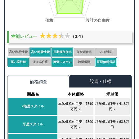
★★★★★
★★★★★
性能レビュー
（3.4）
高い断熱性能
高い耐震性能
長期優良住宅
低炭素住宅
ZEH対応
高い窓性能
省エネ住宅
換気システム
地盤保障
長期無料保証
設備・仕様
価格調査
商品名
本体価格
坪単価
本体価格の目安：1710
坪単価の目安：41.8万
2階屋スタイル
万円～
円～
本体価格の目安：1390
坪単価の目安：63.8万
平屋スタイル
万円～
円