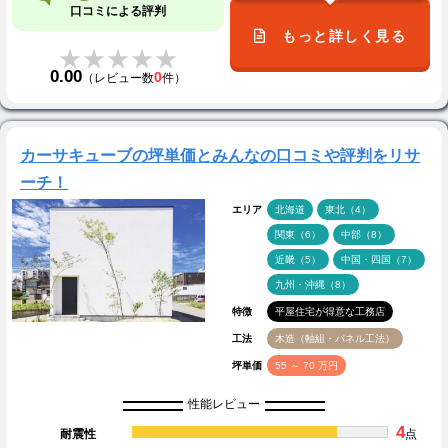
口コミによる評判
もっと詳しく見る
★★★★★
★★★★★
0.00
0
（レビュー数
件）
カーサキューブの坪単価とみんなの口コミや評判をリサ
ーチ！
エリア
北海道
東北（4）
関東（6）
中部（8）
近畿（5）
中国・四国（7）
九州・沖縄（8）
特徴
平屋住宅が得意な工務店
工法
木造（軸組・パネル工法）
坪単価
55 ～ 70 万円
性能レビュー
4
耐震性
点