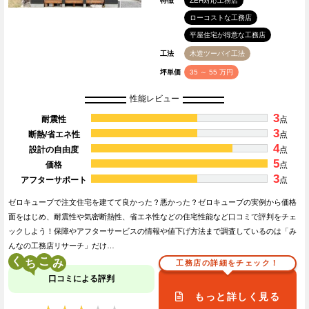
特徴
ZEH対応工務店
ローコストな工務店
平屋住宅が得意な工務店
工法
木造ツーバイ工法
坪単価
35 ～ 55 万円
性能レビュー
3
耐震性
点
3
断熱/省エネ性
点
4
設計の自由度
点
5
価格
点
3
アフターサポート
点
ゼロキューブで注文住宅を建てて良かった？悪かった？ゼロキューブの実例から価格
面をはじめ、耐震性や気密断熱性、省エネ性などの住宅性能など口コミで評判をチェ
ックしよう！保障やアフターサービスの情報や値下げ方法まで調査しているのは「み
んなの工務店リサーチ」だけ…
く
こ
工務店の詳細をチェック！
口コミによる評判
もっと詳しく見る