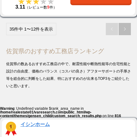
★★★★★
★★★★★
3.11
9
（レビュー数
件）
35件中 1〜12件を表示


佐賀県のおすすめ工務店ランキング
佐賀県の数あるおすすめ工務店の中で、耐震性能や断熱性能等の住宅性能と
設計の自由度、価格のバランス（コスパの良さ）アフターサポートの手厚さ
等を総合的に判断をした結果、特におすすめのが出来るTOP3をご紹介した
いと思います。
Warning
: Undefined variable $rank_area_name in
/home/realestate01/varesearch.com/public_html/wp-
content/themes/gensen_child/custom_search_results.php
on line
816
イシンホーム