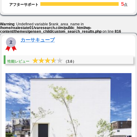
5
アフターサポート
点
Warning
: Undefined variable $rank_area_name in
/home/realestate01/varesearch.com/public_html/wp-
content/themes/gensen_child/custom_search_results.php
on line
816
カーサキューブ
★★★★★
★★★★★
性能レビュー
（3.6）