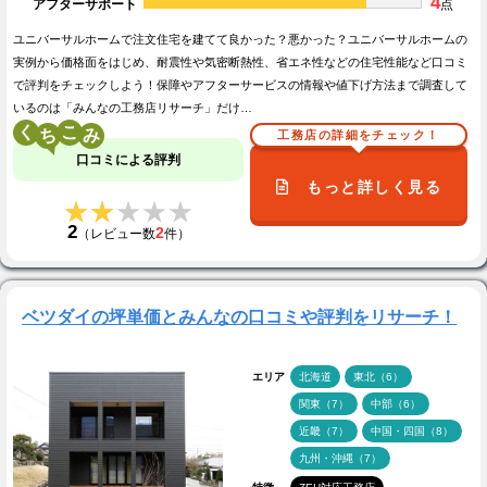
4
アフターサポート
点
ユニバーサルホームで注文住宅を建てて良かった？悪かった？ユニバーサルホームの
実例から価格面をはじめ、耐震性や気密断熱性、省エネ性などの住宅性能など口コミ
で評判をチェックしよう！保障やアフターサービスの情報や値下げ方法まで調査して
いるのは「みんなの工務店リサーチ」だけ…
く
こ
工務店の詳細をチェック！
口コミによる評判
もっと詳しく見る
★★★★★
★★★★★
2
2
（レビュー数
件）
ベツダイの坪単価とみんなの口コミや評判をリサーチ！
エリア
北海道
東北（6）
関東（7）
中部（6）
近畿（7）
中国・四国（8）
九州・沖縄（7）