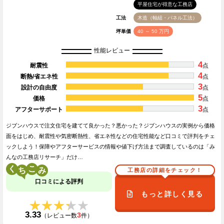
平屋住宅が得意な工務店
工法
木造（軸組・パネル工法）
坪単価
40 ～ 50 万円
性能レビュー
4
耐震性
点
4
断熱/省エネ性
点
3
設計の自由度
点
5
価格
点
3
アフターサポート
点
ジブンハウスで注文住宅を建てて良かった？悪かった？ジブンハウスの実例から価格
面をはじめ、耐震性や気密断熱性、省エネ性などの住宅性能など口コミで評判をチェ
ックしよう！保障やアフターサービスの情報や値下げ方法まで調査しているのは「み
んなの工務店リサーチ」だけ…
く
こ
工務店の詳細をチェック！
口コミによる評判
もっと詳しく見る
★★★★★
★★★★★
3.33
3
（レビュー数
件）