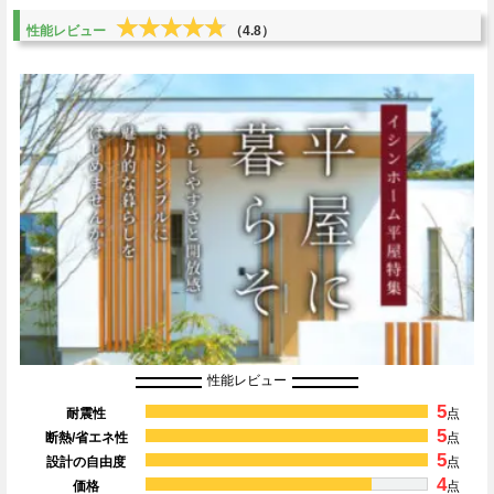
★★★★★
★★★★★
性能レビュー
（4.8）
性能レビュー
5
耐震性
点
5
断熱/省エネ性
点
5
設計の自由度
点
4
価格
点