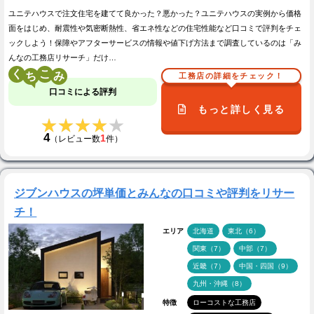
ユニテハウスで注文住宅を建てて良かった？悪かった？ユニテハウスの実例から価格
面をはじめ、耐震性や気密断熱性、省エネ性などの住宅性能など口コミで評判をチェ
ックしよう！保障やアフターサービスの情報や値下げ方法まで調査しているのは「み
んなの工務店リサーチ」だけ…
く
こ
工務店の詳細をチェック！
口コミによる評判
もっと詳しく見る
★★★★★
★★★★★
4
1
（レビュー数
件）
ジブンハウスの坪単価とみんなの口コミや評判をリサー
チ！
エリア
北海道
東北（6）
関東（7）
中部（7）
近畿（7）
中国・四国（9）
九州・沖縄（8）
特徴
ローコストな工務店