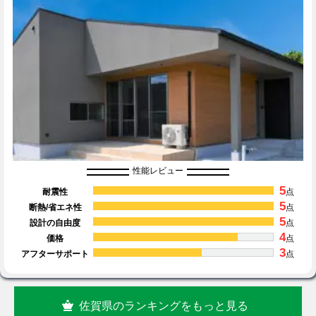
性能レビュー
5
耐震性
点
5
断熱/省エネ性
点
5
設計の自由度
点
4
価格
点
3
アフターサポート
点
佐賀県のランキングをもっと見る