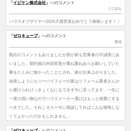
『
イビケン株式会社
』へのコメント
くにぽん
ハウスオブザイヤー2025大賞受賞おめでとう御座います！！
『
ゼロキューブ
』へのコメント
匿名
既出のコメントもありましたが我が家も営業者の不誠実にあ
いました。契約後の内容変更が重ね重ねありお願いしていた
事をたくみに無かったことにされ、家が出来上がりました。
改善しようにもツーバイフォーの家はリフォーム業者さんか
ら避けられけっきょくなにもできず今に至ってます、一生に
一度の買い物なのでハウスメーカー選びはもっと慎重にする
べきでした。それこそスーモに相談してればこんな後悔しな
くてよかったのかもしれません。
『
ゼロキューブ
』へのコメント