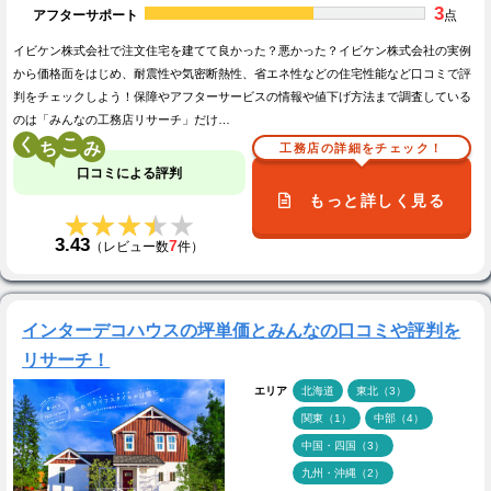
3
アフターサポート
点
イビケン株式会社で注文住宅を建てて良かった？悪かった？イビケン株式会社の実例
から価格面をはじめ、耐震性や気密断熱性、省エネ性などの住宅性能など口コミで評
判をチェックしよう！保障やアフターサービスの情報や値下げ方法まで調査している
のは「みんなの工務店リサーチ」だけ…
く
こ
工務店の詳細をチェック！
口コミによる評判
もっと詳しく見る
★★★★★
★★★★★
3.43
7
（レビュー数
件）
インターデコハウスの坪単価とみんなの口コミや評判を
リサーチ！
エリア
北海道
東北（3）
関東（1）
中部（4）
中国・四国（3）
九州・沖縄（2）