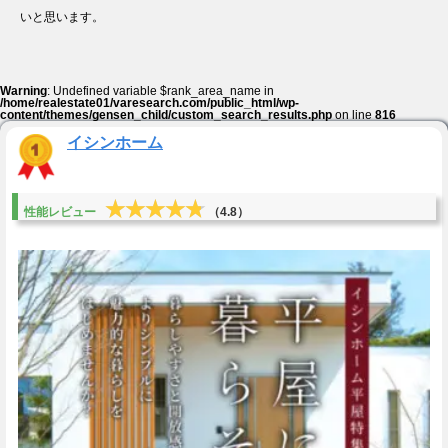
いと思います。
Warning
: Undefined variable $rank_area_name in
/home/realestate01/varesearch.com/public_html/wp-
content/themes/gensen_child/custom_search_results.php
on line
816
イシンホーム
★★★★★
★★★★★
性能レビュー
（4.8）