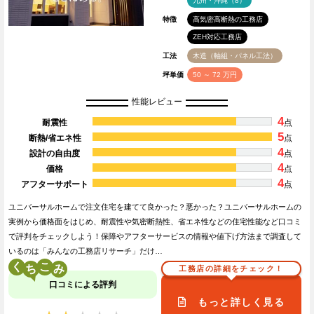
九州・沖縄（8）
特徴
高気密高断熱の工務店
ZEH対応工務店
工法
木造（軸組・パネル工法）
坪単価
50 ～ 72 万円
性能レビュー
4
耐震性
点
5
断熱/省エネ性
点
4
設計の自由度
点
4
価格
点
4
アフターサポート
点
ユニバーサルホームで注文住宅を建てて良かった？悪かった？ユニバーサルホームの
実例から価格面をはじめ、耐震性や気密断熱性、省エネ性などの住宅性能など口コミ
で評判をチェックしよう！保障やアフターサービスの情報や値下げ方法まで調査して
いるのは「みんなの工務店リサーチ」だけ…
く
こ
工務店の詳細をチェック！
口コミによる評判
もっと詳しく見る