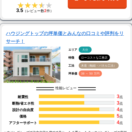
★★★★★
★★★★★
3.5
2
（レビュー数
件）
ハウジングトップの坪単価とみんなの口コミや評判をリ
サーチ！
エリア
大分
特徴
ローコストな工務店
工法
木造（軸組・パネル工法）
坪単価
38 ～ 50 万円
性能レビュー
3
耐震性
点
3
断熱/省エネ性
点
4
設計の自由度
点
5
価格
点
4
アフターサポート
点