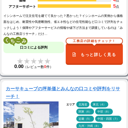
価格
点
5
アフターサポート
点
イシンホームで注文住宅を建てて良かった？悪かった？イシンホームの実例から価格
面をはじめ、耐震性や気密断熱性、省エネ性などの住宅性能など口コミで評判をチェ
ックしよう！保障やアフターサービスの情報や値下げ方法まで調査しているのは「み
んなの工務店リサーチ」だけ…
く
こ
工務店の詳細をチェック！
口コミによる評判
もっと詳しく見る
★★★★★
★★★★★
0.00
0
（レビュー数
件）
カーサキューブの坪単価とみんなの口コミや評判をリサ
ーチ！
エリア
北海道
東北（4）
関東（6）
中部（8）
近畿（5）
中国・四国（7）
九州・沖縄（8）