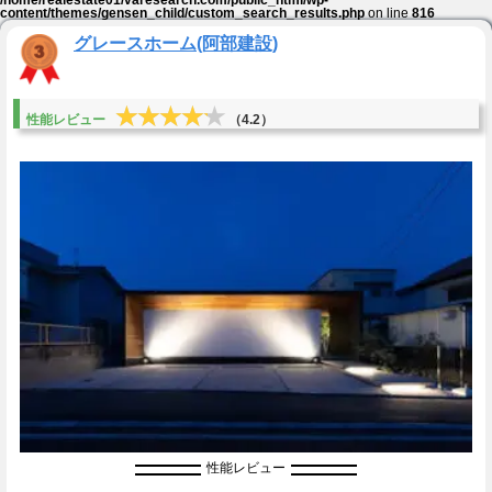
content/themes/gensen_child/custom_search_results.php
on line
816
グレースホーム(阿部建設)
★★★★★
★★★★★
性能レビュー
（4.2）
性能レビュー