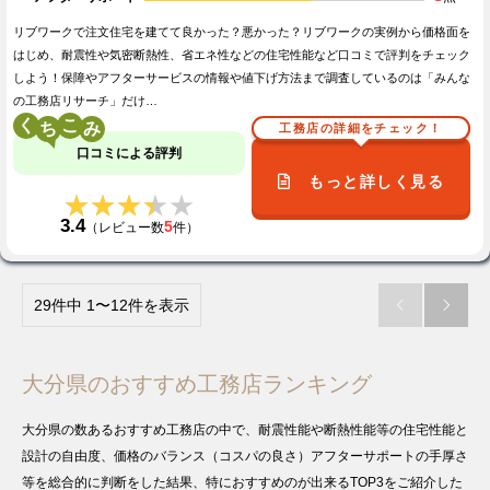
リブワークで注文住宅を建てて良かった？悪かった？リブワークの実例から価格面を
はじめ、耐震性や気密断熱性、省エネ性などの住宅性能など口コミで評判をチェック
しよう！保障やアフターサービスの情報や値下げ方法まで調査しているのは「みんな
の工務店リサーチ」だけ…
く
こ
工務店の詳細をチェック！
口コミによる評判
もっと詳しく見る
★★★★★
★★★★★
3.4
5
（レビュー数
件）
29件中 1〜12件を表示


大分県のおすすめ工務店ランキング
大分県の数あるおすすめ工務店の中で、耐震性能や断熱性能等の住宅性能と
設計の自由度、価格のバランス（コスパの良さ）アフターサポートの手厚さ
等を総合的に判断をした結果、特におすすめのが出来るTOP3をご紹介した