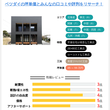
ベツダイの坪単価とみんなの口コミや評判をリサーチ！
エリア
北海道
東北（6）
関東（7）
中部（6）
近畿（7）
中国・四国（8）
九州・沖縄（7）
特徴
平屋住宅が得意な工務店
ZEH対応工務店
ローコストな工務店
工法
木造ツーバイ工法
坪単価
35 ～ 55 万円
性能レビュー
3
耐震性
点
3
断熱/省エネ性
点
4
設計の自由度
点
5
価格
点
3
アフターサポート
点