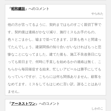
『
昭和建設
』へのコメント
やられた
他の方が言ってるように、契約まではものすごく親切丁寧で
す。契約後は連絡がかなり減り、施行ミスもお手のもの。
色々とごまかし、嘘まで並べてきます。計算も色々と間違っ
てたんでしょう。建築関係の知り合いがいなければもっと悲
惨なことになってました。建てた後も、施工不良改善日にな
っても前日まで、何時に手直しを始めるかの連絡は無く、こ
ちらから毎回催促する始末。忙しいアピールは勝手にしても
らっていいですが、こちらには何も関係ありません。顧客を
なめてます。ミスをしてもはじめに言い訳。謝ることはあり
ません。
『
アーネストワン
』へのコメント
しかのこ