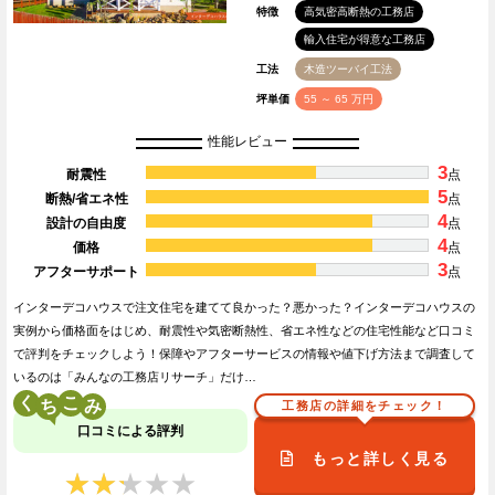
特徴
高気密高断熱の工務店
輸入住宅が得意な工務店
工法
木造ツーバイ工法
坪単価
55 ～ 65 万円
性能レビュー
3
耐震性
点
5
断熱/省エネ性
点
4
設計の自由度
点
4
価格
点
3
アフターサポート
点
インターデコハウスで注文住宅を建てて良かった？悪かった？インターデコハウスの
実例から価格面をはじめ、耐震性や気密断熱性、省エネ性などの住宅性能など口コミ
で評判をチェックしよう！保障やアフターサービスの情報や値下げ方法まで調査して
いるのは「みんなの工務店リサーチ」だけ…
く
こ
工務店の詳細をチェック！
口コミによる評判
もっと詳しく見る
★★★★★
★★★★★