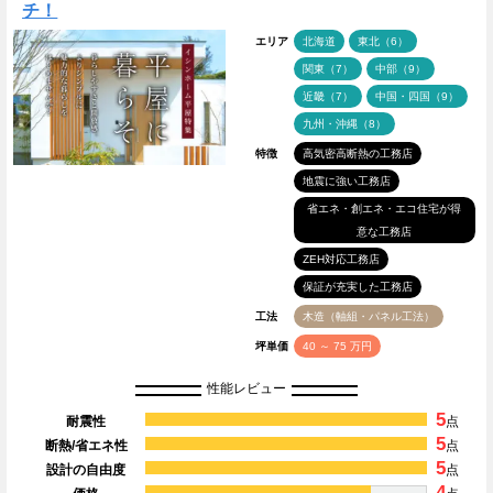
チ！
エリア
北海道
東北（6）
関東（7）
中部（9）
近畿（7）
中国・四国（9）
九州・沖縄（8）
特徴
高気密高断熱の工務店
地震に強い工務店
省エネ・創エネ・エコ住宅が得
意な工務店
ZEH対応工務店
保証が充実した工務店
工法
木造（軸組・パネル工法）
坪単価
40 ～ 75 万円
性能レビュー
5
耐震性
点
5
断熱/省エネ性
点
5
設計の自由度
点
4