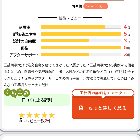
坪単価
39 ～ 50 万円
性能レビュー
4
耐震性
点
5
断熱/省エネ性
点
3
設計の自由度
点
5
価格
点
3
アフターサポート
点
三越商事大分で注文住宅を建てて良かった？悪かった？三越商事大分の実例から価格
面をはじめ、耐震性や気密断熱性、省エネ性などの住宅性能など口コミで評判をチェ
ックしよう！保障やアフターサービスの情報や値下げ方法まで調査しているのは「み
んなの工務店リサーチ」だけ…
く
こ
工務店の詳細をチェック！
口コミによる評判
もっと詳しく見る
★★★★★
★★★★★
5
2
（レビュー数
件）