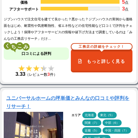
5
価格
点
3
アフターサポート
点
ジブンハウスで注文住宅を建てて良かった？悪かった？ジブンハウスの実例から価格
面をはじめ、耐震性や気密断熱性、省エネ性などの住宅性能など口コミで評判をチェ
ックしよう！保障やアフターサービスの情報や値下げ方法まで調査しているのは「み
んなの工務店リサーチ」だけ…
く
こ
工務店の詳細をチェック！
口コミによる評判
もっと詳しく見る
★★★★★
★★★★★
3.33
3
（レビュー数
件）
ユニバーサルホームの坪単価とみんなの口コミや評判を
リサーチ！
エリア
北海道
東北（5）
関東（7）
中部（6）
近畿（5）
中国・四国（7）