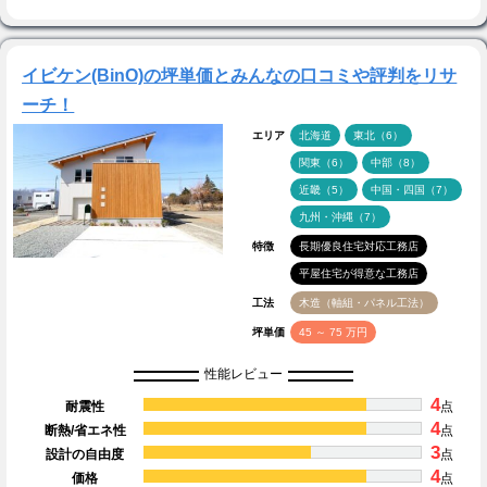
イビケン(BinO)の坪単価とみんなの口コミや評判をリサ
ーチ！
エリア
北海道
東北（6）
関東（6）
中部（8）
近畿（5）
中国・四国（7）
九州・沖縄（7）
特徴
長期優良住宅対応工務店
平屋住宅が得意な工務店
工法
木造（軸組・パネル工法）
坪単価
45 ～ 75 万円
性能レビュー
4
耐震性
点
4
断熱/省エネ性
点
3
設計の自由度
点
4
価格
点