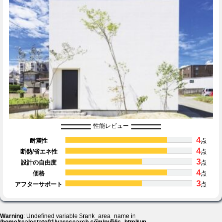
性能レビュー
4
耐震性
点
4
断熱/省エネ性
点
3
設計の自由度
点
4
価格
点
3
アフターサポート
点
Warning
: Undefined variable $rank_area_name in
/home/realestate01/varesearch.com/public_html/wp-