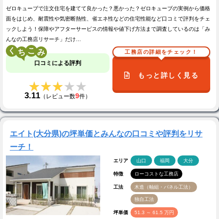
ゼロキューブで注文住宅を建てて良かった？悪かった？ゼロキューブの実例から価格
面をはじめ、耐震性や気密断熱性、省エネ性などの住宅性能など口コミで評判をチェ
ックしよう！保障やアフターサービスの情報や値下げ方法まで調査しているのは「み
んなの工務店リサーチ」だけ…
く
こ
工務店の詳細をチェック！
口コミによる評判
もっと詳しく見る
★★★★★
★★★★★
3.11
9
（レビュー数
件）
エイト(大分県)の坪単価とみんなの口コミや評判をリサ
ーチ！
エリア
山口
福岡
大分
特徴
ローコストな工務店
工法
木造（軸組・パネル工法）
独自工法
坪単価
51.3 ～ 61.5 万円