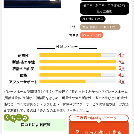
省エネ・創エネ・エコ住宅が得
意な工務店
ZEH対応工務店
工法
木造（軸組・パネル工法）
坪単価
65 ～ 75 万円
性能レビュー
4
耐震性
点
5
断熱/省エネ性
点
5
設計の自由度
点
4
価格
点
3
アフターサポート
点
グレースホーム(阿部建設)で注文住宅を建てて良かった？悪かった？グレースホーム
(阿部建設)の実例から価格面をはじめ、耐震性や気密断熱性、省エネ性などの住宅性
能など口コミで評判をチェックしよう！保障やアフターサービスの情報や値下げ方法
まで調査しているのは「みんなの工務店リサーチ」だけ…
く
こ
工務店の詳細をチェック！
口コミによる評判
もっと詳しく見る