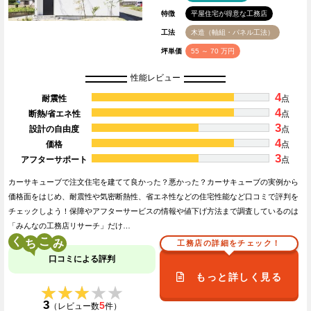
特徴
平屋住宅が得意な工務店
工法
木造（軸組・パネル工法）
坪単価
55 ～ 70 万円
性能レビュー
4
耐震性
点
4
断熱/省エネ性
点
3
設計の自由度
点
4
価格
点
3
アフターサポート
点
カーサキューブで注文住宅を建てて良かった？悪かった？カーサキューブの実例から
価格面をはじめ、耐震性や気密断熱性、省エネ性などの住宅性能など口コミで評判を
チェックしよう！保障やアフターサービスの情報や値下げ方法まで調査しているのは
「みんなの工務店リサーチ」だけ…
く
こ
工務店の詳細をチェック！
口コミによる評判
もっと詳しく見る
★★★★★
★★★★★
3
5
（レビュー数
件）