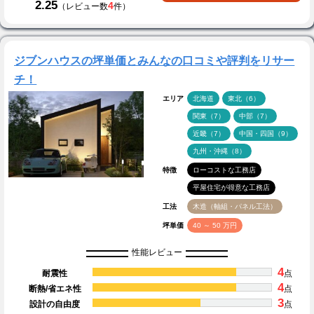
2.25
4
（レビュー数
件）
ジブンハウスの坪単価とみんなの口コミや評判をリサー
チ！
エリア
北海道
東北（6）
関東（7）
中部（7）
近畿（7）
中国・四国（9）
九州・沖縄（8）
特徴
ローコストな工務店
平屋住宅が得意な工務店
工法
木造（軸組・パネル工法）
坪単価
40 ～ 50 万円
性能レビュー
4
耐震性
点
4
断熱/省エネ性
点
3
設計の自由度
点