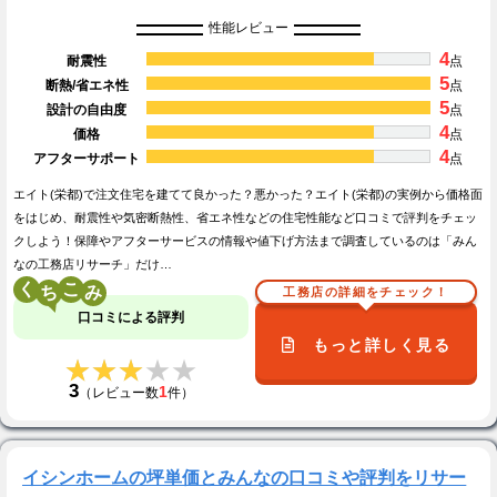
性能レビュー
4
耐震性
点
5
断熱/省エネ性
点
5
設計の自由度
点
4
価格
点
4
アフターサポート
点
エイト(栄都)で注文住宅を建てて良かった？悪かった？エイト(栄都)の実例から価格面
をはじめ、耐震性や気密断熱性、省エネ性などの住宅性能など口コミで評判をチェッ
クしよう！保障やアフターサービスの情報や値下げ方法まで調査しているのは「みん
なの工務店リサーチ」だけ…
く
こ
工務店の詳細をチェック！
口コミによる評判
もっと詳しく見る
★★★★★
★★★★★
3
1
（レビュー数
件）
イシンホームの坪単価とみんなの口コミや評判をリサー