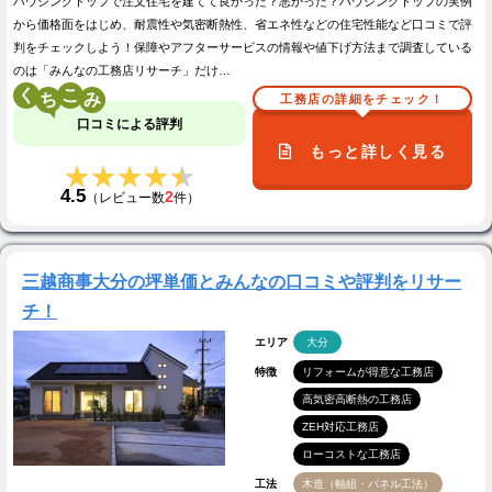
ハウジングトップで注文住宅を建てて良かった？悪かった？ハウジングトップの実例
から価格面をはじめ、耐震性や気密断熱性、省エネ性などの住宅性能など口コミで評
判をチェックしよう！保障やアフターサービスの情報や値下げ方法まで調査している
のは「みんなの工務店リサーチ」だけ…
く
こ
工務店の詳細をチェック！
口コミによる評判
もっと詳しく見る
★★★★★
★★★★★
4.5
2
（レビュー数
件）
三越商事大分の坪単価とみんなの口コミや評判をリサー
チ！
エリア
大分
特徴
リフォームが得意な工務店
高気密高断熱の工務店
ZEH対応工務店
ローコストな工務店
工法
木造（軸組・パネル工法）