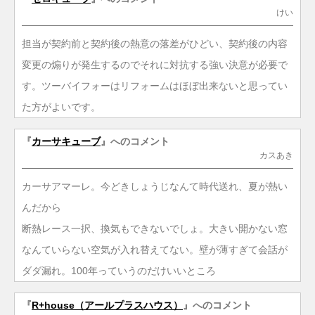
けい
担当が契約前と契約後の熱意の落差がひどい、契約後の内容
変更の煽りが発生するのでそれに対抗する強い決意が必要で
す。ツーバイフォーはリフォームはほぼ出来ないと思ってい
た方がよいです。
『
カーサキューブ
』へのコメント
カスあき
カーサアマーレ。今どきしょうじなんて時代送れ、夏が熱い
んだから
断熱レース一択、換気もできないでしょ。大きい開かない窓
なんていらない空気が入れ替えてない。壁が薄すぎて会話が
ダダ漏れ。100年っていうのだけいいところ
『
R+house（アールプラスハウス）
』へのコメント