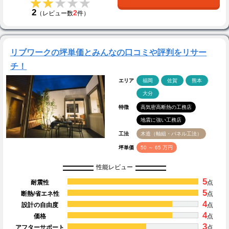
★★★★★
★★★★★
2
2
（レビュー数
件）
リブワークの坪単価とみんなの口コミや評判をリサー
チ！
エリア
福岡
佐賀
熊本
大分
特徴
高気密高断熱の工務店
地震に強い工務店
工法
木造（軸組・パネル工法）
坪単価
50 ～ 65 万円
性能レビュー
5
耐震性
点
5
断熱/省エネ性
点
4
設計の自由度
点
4
価格
点
3
アフターサポート
点