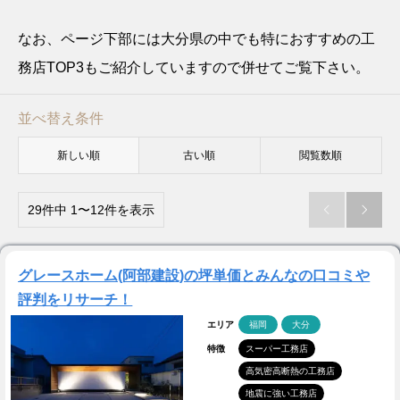
なお、ページ下部には大分県の中でも特におすすめの工
務店TOP3もご紹介していますので併せてご覧下さい。
並べ替え条件
新しい順
古い順
閲覧数順
29件中 1〜12件を表示


グレースホーム(阿部建設)の坪単価とみんなの口コミや
評判をリサーチ！
エリア
福岡
大分
特徴
スーパー工務店
高気密高断熱の工務店
地震に強い工務店