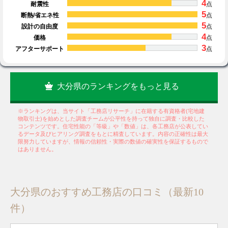
4
耐震性
点
5
断熱/省エネ性
点
5
設計の自由度
点
4
価格
点
3
アフターサポート
点
大分県のランキングをもっと見る
※ランキングは、当サイト「工務店リサーチ」に在籍する有資格者(宅地建
物取引士)を始めとした調査チームが公平性を持って独自に調査・比較した
コンテンツです。住宅性能の「等級」や「数値」は、各工務店が公表してい
るデータ及びヒアリング調査をもとに精査しています。内容の正確性は最大
限努力していますが、情報の信頼性・実際の数値の確実性を保証するもので
はありません。
大分県のおすすめ工務店の口コミ（最新10
件）