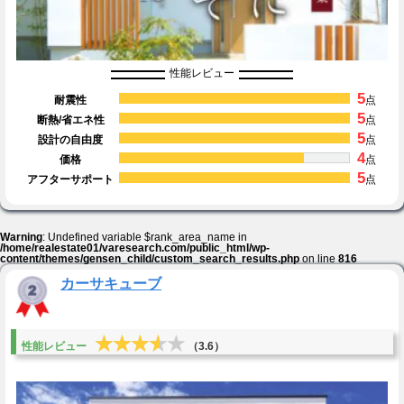
性能レビュー
5
耐震性
点
5
断熱/省エネ性
点
5
設計の自由度
点
4
価格
点
5
アフターサポート
点
Warning
: Undefined variable $rank_area_name in
/home/realestate01/varesearch.com/public_html/wp-
content/themes/gensen_child/custom_search_results.php
on line
816
カーサキューブ
★★★★★
★★★★★
性能レビュー
（3.6）