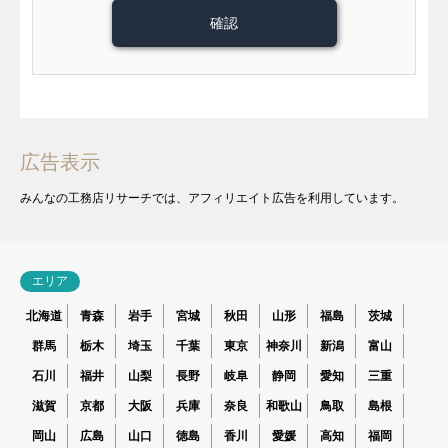
広告表示
みんなの工務店リサーチでは、アフィリエイト広告を利用しています。
エリア
北海道
青森
岩手
宮城
秋田
山形
福島
茨城
群馬
栃木
埼玉
千葉
東京
神奈川
新潟
富山
石川
福井
山梨
長野
岐阜
静岡
愛知
三重
滋賀
京都
大阪
兵庫
奈良
和歌山
鳥取
島根
岡山
広島
山口
徳島
香川
愛媛
高知
福岡