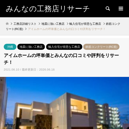
みんなの工務店リサーチ
検索
工務店詳細リスト
地震に強い工務店
輸入住宅が得意な工務店
鉄筋コンク
リート(RC造)
アイムホームの坪単価とみんなの口コミや評判をリサーチ！
沖縄
地震に強い工務店
輸入住宅が得意な工務店
鉄筋コンクリート(RC造)
アイムホームの坪単価とみんなの口コミや評判をリサー
チ！
2021.06.10 / 最終更新日：2026.06.16