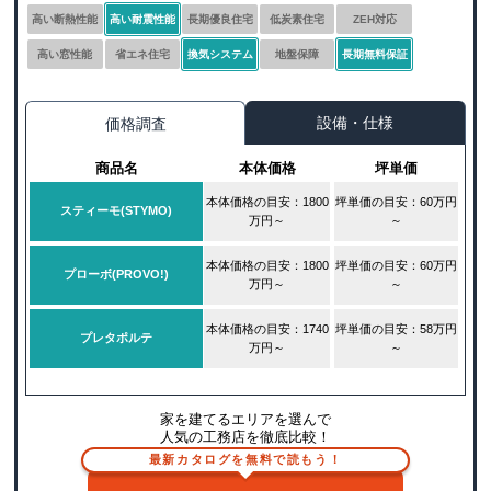
高い断熱性能
高い耐震性能
長期優良住宅
低炭素住宅
ZEH対応
高い窓性能
省エネ住宅
換気システム
地盤保障
長期無料保証
設備・仕様
価格調査
商品名
本体価格
坪単価
本体価格の目安：1800
坪単価の目安：60万円
スティーモ(STYMO)
万円～
～
本体価格の目安：1800
坪単価の目安：60万円
プローボ(PROVO!)
万円～
～
本体価格の目安：1740
坪単価の目安：58万円
プレタポルテ
万円～
～
家を建てるエリアを選んで
人気の工務店を徹底比較！
最新カタログを無料で読もう！