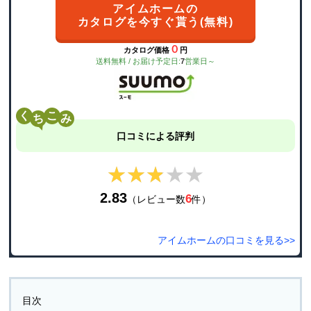
アイムホームの
カタログを今すぐ貰う(無料)
０
カタログ価格
円
送料無料 / お届け予定日:
7
営業日～
く
こ
口コミによる評判
★★★★★
★★★★★
2.83
6
（レビュー数
件）
アイムホームの口コミを見る>>
目次