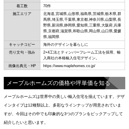
着工数
70件
施工エリア
北海道,宮城県,山形県,福島県,茨城県,栃木県,群
馬県,埼玉県,千葉県,東京都,神奈川県,山梨県,長
野県,新潟県,静岡県,愛知県,三重県,大阪府,兵庫
県,京都府,滋賀県,和歌山県,岡山県,山口県,愛媛
県,福岡県
キャッチコピー
海外のデザインを暮らしに
売り文句・強み
2×4工法とティンバーフレーム工法を採用、輸
入商社の本格輸入住宅デザイン。
画像出典元・HP
https://www.maplehomes.co.jp/
メープルホームズの価格や坪単価を知る
メープルホームズは世界中の美しい輸入住宅を揃えています。デザ
インタイプは12種類以上、多彩なラインナップが用意されていま
すが、今回はその中でも印象的な3つのプランをピックアップして
紹介したいと思います。