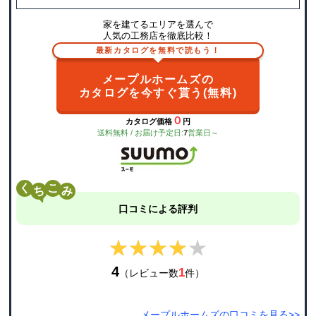
家を建てるエリアを選んで
人気の工務店を徹底比較！
最新カタログを無料で読もう！
メープルホームズの
カタログを今すぐ貰う(無料)
０
カタログ価格
円
送料無料 / お届け予定日:
7
営業日～
く
こ
口コミによる評判
★★★★★
★★★★★
4
1
（レビュー数
件）
メープルホームズの口コミを見る>>