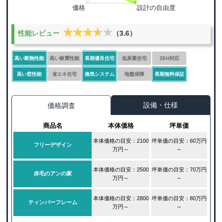
★★★★★
★★★★★
性能レビュー
（3.6）
高い断熱性能
高い耐震性能
長期優良住宅
低炭素住宅
ZEH対応
高い窓性能
省エネ住宅
換気システム
地盤保障
長期無料保証
設備・仕様
価格調査
商品名
本体価格
坪単価
本体価格の目安：2100
坪単価の目安：60万円
フリーデザイン
万円～
～
本体価格の目安：2500
坪単価の目安：70万円
赤毛のアンの家
万円～
～
本体価格の目安：2800
坪単価の目安：80万円
ティンバーフレーム
万円～
～