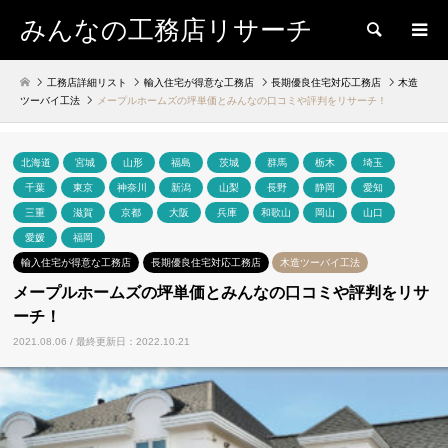
みんなの工務店リサーチ
検索
工務店詳細リスト
輸入住宅が得意な工務店
長期優良住宅対応工務店
木造
ツーバイ工法
メープルホームズの坪単価とみんなの口コミや評判をリサーチ！
北海道
宮城
山形
福島
茨城
群馬
栃木
埼玉
千葉
東京
神奈川
新潟
山梨
長野
静岡
愛知
三重
滋賀
京都
大阪
兵庫
和歌山
岡山
山口
愛媛
福岡
輸入住宅が得意な工務店
長期優良住宅対応工務店
木造ツーバイ工法
メープルホームズの坪単価とみんなの口コミや評判をリサ
ーチ！
2021.08.06 / 最終更新日：2022.10.21