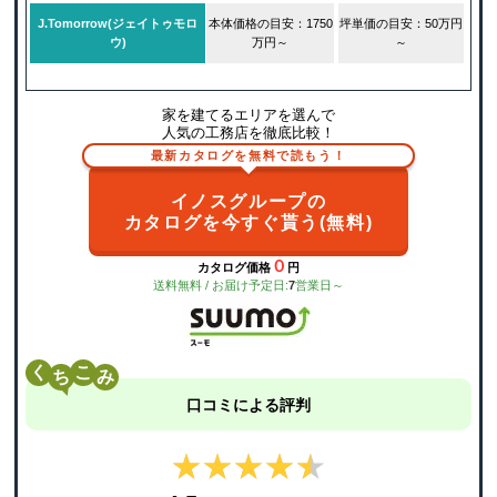
J.Tomorrow(ジェイトゥモロ
本体価格の目安：1750
坪単価の目安：50万円
ウ)
万円～
～
家を建てるエリアを選んで
人気の工務店を徹底比較！
最新カタログを無料で読もう！
イノスグループの
カタログを今すぐ貰う(無料)
０
カタログ価格
円
送料無料 / お届け予定日:
7
営業日～
く
こ
口コミによる評判
★★★★★
★★★★★