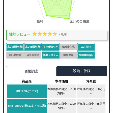
★★★★★
★★★★★
性能レビュー
（4.4）
高い断熱性能
高い耐震性能
長期優良住宅
低炭素住宅
ZEH対応
高い窓性能
省エネ住宅
換気システム
地盤保障
長期無料保証
設備・仕様
価格調査
商品名
本体価格
坪単価
本体価格の目安：2100
坪単価の目安：60万円
MOTENA(モテナ)
万円～
～
本体価格の目安：2300
坪単価の目安：65万円
ENETOMOの家(エネトモの家)
万円～
～