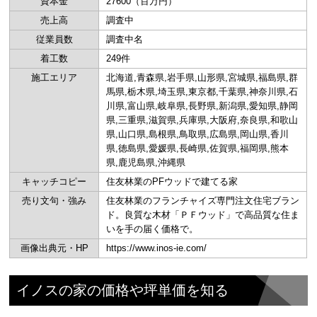
資本金
27600（百万円）
売上高
調査中
従業員数
調査中名
着工数
249件
施工エリア
北海道,青森県,岩手県,山形県,宮城県,福島県,群
馬県,栃木県,埼玉県,東京都,千葉県,神奈川県,石
川県,富山県,岐阜県,長野県,新潟県,愛知県,静岡
県,三重県,滋賀県,兵庫県,大阪府,奈良県,和歌山
県,山口県,島根県,鳥取県,広島県,岡山県,香川
県,徳島県,愛媛県,長崎県,佐賀県,福岡県,熊本
県,鹿児島県,沖縄県
キャッチコピー
住友林業のPFウッドで建てる家
売り文句・強み
住友林業のフランチャイズ専門注文住宅ブラン
ド。良質な木材「ＰＦウッド」で高品質な住ま
いを手の届く価格で。
画像出典元・HP
https://www.inos-ie.com/
イノスの家の価格や坪単価を知る