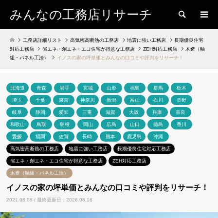
みんなの工務店リサーチ
検索
工務店詳細リスト
高気密高断熱の工務店
地震に強い工務店
長期優良住宅
対応工務店
省エネ・創エネ・エコ住宅が得意な工務店
ZEH対応工務店
木造（軸
組・パネル工法）
イノスの家の坪単価とみんなの口コミや評判をリサーチ！
北海道
青森
岩手
宮城
山形
福島
群馬
栃木
埼玉
千葉
東京
神奈川
新潟
富山
石川
長野
岐阜
静岡
愛知
三重
滋賀
大阪
兵庫
奈良
和歌山
鳥取
島根
岡山
広島
山口
徳島
香川
愛媛
福岡
佐賀
長崎
熊本
鹿児島
沖縄
高気密高断熱の工務店
地震に強い工務店
長期優良住宅対応工務店
省エネ・創エネ・エコ住宅が得意な工務店
ZEH対応工務店
木造（軸組・パネル工法）
イノスの家の坪単価とみんなの口コミや評判をリサーチ！
2021.08.08 / 最終更新日：2026.06.16