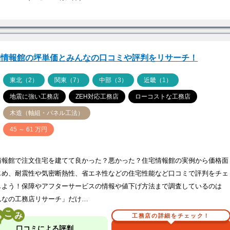
宅情報館の坪単価とみんなの口コミや評判をリサーチ！
ア
東北（2）
関東（7）
中部（3）
近畿（1）
地震に強い工務店
ZEH対応工務店
ローコストな工務店
木造（軸組・パネル工法）
価
45 ～ 61 万円
情報館で注文住宅を建てて良かった？悪かった？住宅情報館の実例から価格面
じめ、耐震性や気密断熱性、省エネ性などの住宅性能など口コミで評判をチェ
しよう！保障やアフターサービスの情報や値下げ方法まで調査しているのは
んなの工務店リサーチ」だけ…
こ
工務店の詳細をチェック！
口コミによる評判