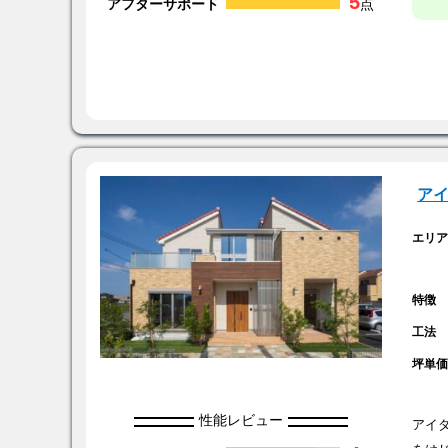
5
アフターサポート
点
ア
エリ
特徴
工法
坪単
性能レビュー
アイ