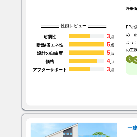
坪単
性能レビュー
FP
3
め、
耐震性
点
よう
5
断熱/省エネ性
点
の工
5
設計の自由度
点
く
4
価格
点
3
アフターサポート
点
一