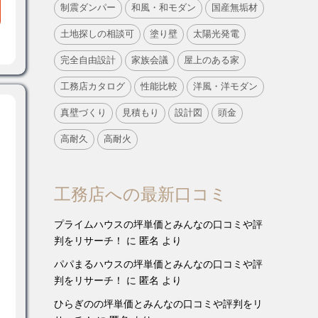
制震ダンパー
和風・和モダン
国産無垢材
土地探しの相談可
塗り壁
太陽光発電
完全自由設計
家族会議
屋上のある家
工務店カタログ
性能比較
洋風・洋モダン
真壁づくり
見積もり
設計図
頭金
高耐久
高耐火
工務店への最新口コミ
プライムハウスの坪単価とみんなの口コミや評
判をリサーチ！
に
匿名
より
パパまるハウスの坪単価とみんなの口コミや評
判をリサーチ！
に
匿名
より
ひらぎのの坪単価とみんなの口コミや評判をリ