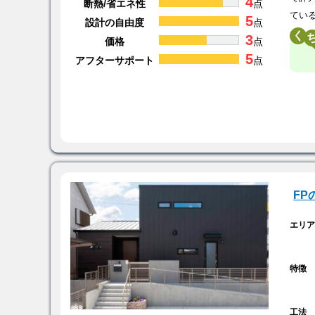
4
断熱/省エネ性
点
てい
5
設計の自由度
点
く
3
価格
点
5
アフターサポート
点
F
エリ
特徴
工法