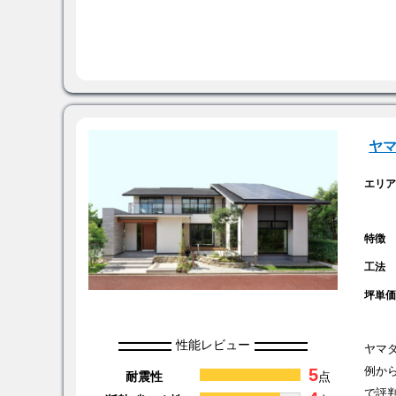
ヤ
エリ
特徴
工法
坪単
性能レビュー
ヤマ
5
例か
耐震性
点
で評