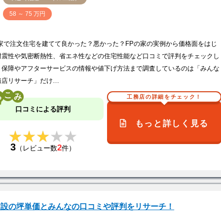
価
58 ～ 75 万円
の家で注文住宅を建てて良かった？悪かった？FPの家の実例から価格面をはじ
耐震性や気密断熱性、省エネ性などの住宅性能など口コミで評判をチェックし
！保障やアフターサービスの情報や値下げ方法まで調査しているのは「みんな
務店リサーチ」だけ…
こ
工務店の詳細をチェック！
口コミによる評判
もっと詳しく見る
★★★★★
★★★★★
3
2
（レビュー数
件）
建設の坪単価とみんなの口コミや評判をリサーチ！