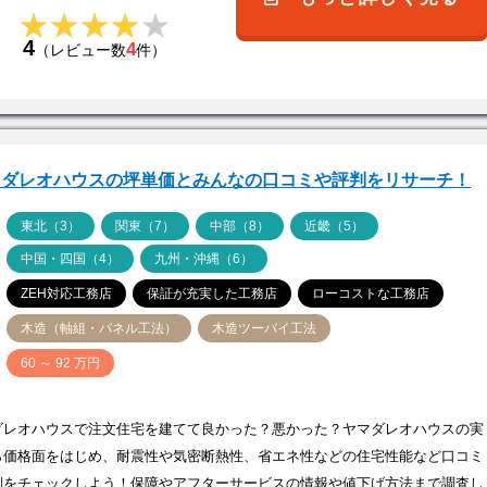
★★★★★
★★★★★
4
4
（レビュー数
件）
マダレオハウスの坪単価とみんなの口コミや評判をリサーチ！
ア
東北（3）
関東（7）
中部（8）
近畿（5）
中国・四国（4）
九州・沖縄（6）
ZEH対応工務店
保証が充実した工務店
ローコストな工務店
木造（軸組・パネル工法）
木造ツーバイ工法
価
60 ～ 92 万円
ダレオハウスで注文住宅を建てて良かった？悪かった？ヤマダレオハウスの実
ら価格面をはじめ、耐震性や気密断熱性、省エネ性などの住宅性能など口コミ
判をチェックしよう！保障やアフターサービスの情報や値下げ方法まで調査し