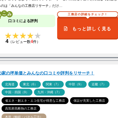
るのは「みんなの工務店リサーチ」だけ…
こ
工務店の詳細をチェック！
口コミによる評判
もっと詳しく見る
★★★★★
★★★★★
4
4
（レビュー数
件）
Pの家の坪単価とみんなの口コミや評判をリサーチ！
ア
北海道
東北（6）
関東（7）
中部（9）
近畿（7）
中国・四国（9）
九州・沖縄（7）
省エネ・創エネ・エコ住宅が得意な工務店
保証が充実した工務店
高気密高断熱の工務店
木造（軸組・パネル工法）