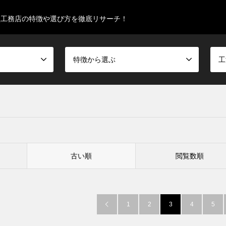
型工務店の特徴や選び方を徹底リサーチ！
特徴から選ぶ
工
古い順
閲覧数順
1
2
3
4
5
