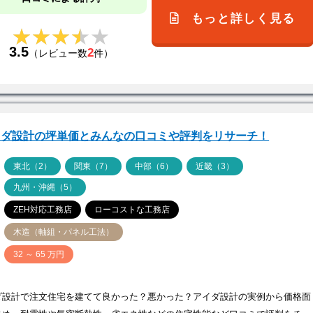
もっと詳しく見る
★★★★★
★★★★★
3.5
2
（レビュー数
件）
イダ設計の坪単価とみんなの口コミや評判をリサーチ！
ア
東北（2）
関東（7）
中部（6）
近畿（3）
九州・沖縄（5）
ZEH対応工務店
ローコストな工務店
木造（軸組・パネル工法）
価
32 ～ 65 万円
ダ設計で注文住宅を建てて良かった？悪かった？アイダ設計の実例から価格面