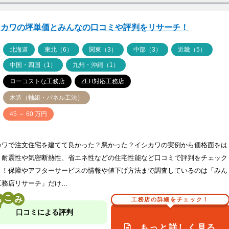
シカワの坪単価とみんなの口コミや評判をリサーチ！
ア
北海道
東北（6）
関東（3）
中部（3）
近畿（5）
中国・四国（1）
九州・沖縄（1）
ローコストな工務店
ZEH対応工務店
木造（軸組・パネル工法）
価
45 ～ 60 万円
カワで注文住宅を建てて良かった？悪かった？イシカワの実例から価格面をは
、耐震性や気密断熱性、省エネ性などの住宅性能など口コミで評判をチェック
う！保障やアフターサービスの情報や値下げ方法まで調査しているのは「みん
工務店リサーチ」だけ…
こ
工務店の詳細をチェック！
口コミによる評判
もっと詳しく見る