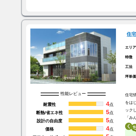
住
エリ
特徴
工法
坪単
性能レビュー
住宅
4
をは
耐震性
点
ック
5
断熱/省エネ性
点
「み
5
設計の自由度
点
く
4
価格
点