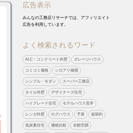
広告表示
みんなの工務店リサーチでは、アフィリエイト
広告を利用しています。
よく検索されるワード
ALC・コンクリート外壁
ガレージハウス
コミコミ価格
シロアリ補償
シンプル・モダン
スーパー工務店
タイル外壁
デザイナーズ住宅
ハイグレード住宅
モデルハウス見学
レンガ外壁
ログハウス
予算
仮契約
低炭素住宅
価格比較
全館空調