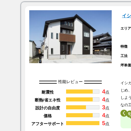
イ
エリ
特徴
工法
坪単
性能レビュー
イシ
4
じめ
耐震性
点
しよ
4
断熱/省エネ性
点
なの
3
設計の自由度
点
く
4
価格
点
5
アフターサポート
点