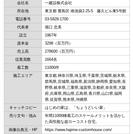
会社名
一建設株式会社
所在地
東京都 豊島区 南池袋2-25-5 藤久ビル東5号館
電話番号
03-5928-1700
代表者
堀口 忠美
設立
1967年
資本金
3298（百万円）
売上高
278600（百万円）
従業員数
1664名
着工数
11000件
施工エリア
東京都,神奈川県,埼玉県,千葉県,茨城県,栃木県,
群馬県,宮城県,福島県,新潟県,静岡県,愛知県,長
野県,岐阜県,三重県,滋賀県,京都府,奈良県,大阪
府,兵庫県,岡山県,広島県,香川県,山口県,福岡
県,佐賀県,熊本県,沖縄県
キャッチコピー
はじめの家は、「ちょうどいい家」
売り文句・強み
年間11000棟着工のスケールメリットを活かし
た高性能な超ローコスト住宅。
画像出典元・HP
https://www.hajime-customhouse.com/