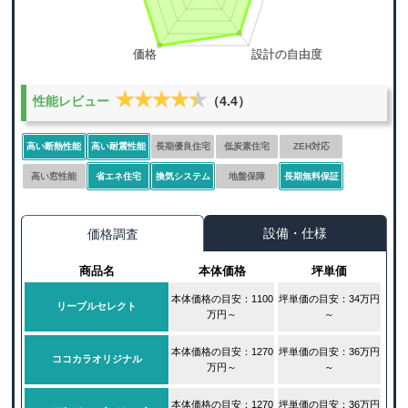
★★★★★
★★★★★
性能レビュー
（4.4）
高い断熱性能
高い耐震性能
長期優良住宅
低炭素住宅
ZEH対応
高い窓性能
省エネ住宅
換気システム
地盤保障
長期無料保証
設備・仕様
価格調査
商品名
本体価格
坪単価
本体価格の目安：1100
坪単価の目安：34万円
リーブルセレクト
万円～
～
本体価格の目安：1270
坪単価の目安：36万円
ココカラオリジナル
万円～
～
本体価格の目安：1270
坪単価の目安：36万円