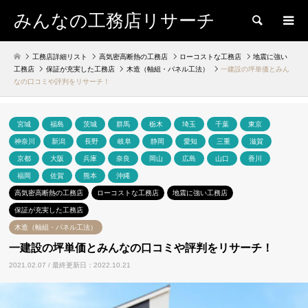
みんなの工務店リサーチ
検索
工務店詳細リスト
高気密高断熱の工務店
ローコストな工務店
地震に強い
工務店
保証が充実した工務店
木造（軸組・パネル工法）
一建設の坪単価とみん
なの口コミや評判をリサーチ！
宮城
福島
茨城
群馬
栃木
埼玉
千葉
東京
神奈川
新潟
長野
岐阜
静岡
愛知
三重
滋賀
京都
大阪
兵庫
奈良
岡山
広島
山口
香川
福岡
佐賀
熊本
沖縄
高気密高断熱の工務店
ローコストな工務店
地震に強い工務店
保証が充実した工務店
木造（軸組・パネル工法）
一建設の坪単価とみんなの口コミや評判をリサーチ！
2021.02.07 / 最終更新日：2022.10.21