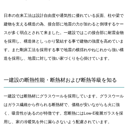
日本の在来工法は設計自由度や通気性に優れている反面、柱や梁で
建物を支える構造の為、接合部に地震の力が加わると倒壊するケー
スが多く弱点とされて来ました。一建設ではこの接合部に耐震金物
を採用し、構造体としっかり緊結する事で建物の強度を高めていま
す。また剛床工法を採用する事で地震の横揺れやねじれから強い構
造を採用し、地震に対して強い家づくりを心掛けています。
一建設の断熱性能・断熱材および断熱等級を知る
一建設では断熱材にグラスウールを採用しています。グラスウール
はガラス繊維から作られる断熱材で、価格が安いながらも火に強
く、吸音性があるのが特徴です。窓断熱にはLow-E複層ガラスを採
用し、家の冷暖気を外に漏らさないよう配慮されています。