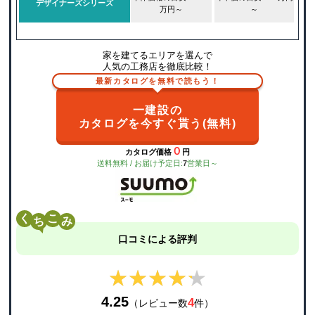
デザイナーズシリーズ
万円～
～
家を建てるエリアを選んで
人気の工務店を徹底比較！
最新カタログを無料で読もう！
一建設の
カタログを今すぐ貰う(無料)
０
カタログ価格
円
送料無料 / お届け予定日:
7
営業日～
く
こ
口コミによる評判
★★★★★
★★★★★
4.25
4
（レビュー数
件）