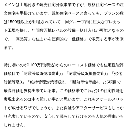
メインは土地付きの建売住宅分譲事業ですが、規格住宅ベースの注
文住宅も手掛けています。規格住宅ベースと言っても、プランの数
は1500種以上が用意されていて、同グループ内に巨大なプレカッ
ト工場を擁し、年間数万棟レベルの設備一括仕入れが可能となるの
で、「高品質」な住まいを圧倒的な「低価格」で販売する事が出来
ます。
特に凄いのが1100万円(税込)からのローコスト価格でも住宅性能評
価項目で「耐震等級3(倒壊防止)」「耐震等級3(損傷防止)」「劣化
対策等級3」「維持管理対策等級3」「断熱等性等級4」と5項目で
最高評価を獲得出来ている事。この価格帯でこれだけの住宅性能を
実現出来るのは中々難しい事だと思います。これもスケールメリッ
トが成せるワザでしょうか。また保証やアフターサービスもしっか
り充実しているので、安心して暮らして行けるのも人気の理由かも
しれません。