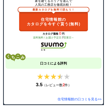
家を建てるエリアを選んで
人気の工務店を徹底比較！
最新カタログを無料で読もう！
住宅情報館の
カタログを今すぐ貰う(無料)
０
カタログ価格
円
送料無料 / お届け予定日:
7
営業日～
く
こ
口コミによる評判
★★★★★
★★★★★
3.5
2
（レビュー数
件）
住宅情報館の口コミを見る>>