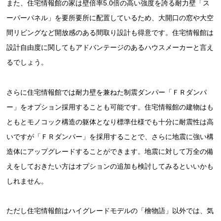
また、住宅情報館の家は壁倍率5.0倍の高い強度を誇る耐力壁「ス
ーパーパネル」を要所要所に配置しているため、大開口の窓や大空
間リビングなど開放感のある間取り設計も得意です。住宅情報館は
設計自由度に関してもアドバンテージのあるハウスメーカーと言え
るでしょう。
さらに住宅情報館では耐力壁を兼ねた制震ダンパー「ＦＲダンパ
ー」をオプション採用することも可能です。住宅情報館の建物はも
ともとモノコック構造の躯体となり標準仕様でも十分に耐震性は高
いですが「ＦＲダンパー」を採用することで、さらに地震に強い構
造体にアップグレードすることができます。地震に対して万全の備
えをしておきたい方はオプションの追加も検討してみるといいかも
しれません。
ただし住宅情報館はハイグレードモデルの「檜物語」以外では、気