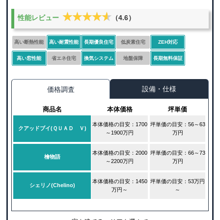
★★★★★
★★★★★
性能レビュー
（4.6）
高い断熱性能
高い耐震性能
長期優良住宅
低炭素住宅
ZEH対応
高い窓性能
省エネ住宅
換気システム
地盤保障
長期無料保証
設備・仕様
価格調査
商品名
本体価格
坪単価
本体価格の目安：1700
坪単価の目安：56～63
クアッドブイ(ＱＵＡＤ Ｖ)
～1900万円
万円
本体価格の目安：2000
坪単価の目安：66～73
檜物語
～2200万円
万円
本体価格の目安：1450
坪単価の目安：53万円
シェリノ(Chelino)
万円～
～