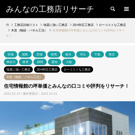
みんなの工務店リサーチ
検索
工務店詳細リスト
地震に強い工務店
ZEH対応工務店
ローコストな工務店
木造（軸組・パネル工法）
住宅情報館の坪単価とみんなの口コミや評判をリサー
チ！
宮城
福島
茨城
群馬
栃木
埼玉
千葉
東京
神奈川
岐阜
静岡
愛知
大阪
地震に強い工務店
ZEH対応工務店
ローコストな工務店
木造（軸組・パネル工法）
住宅情報館の坪単価とみんなの口コミや評判をリサーチ！
2021.02.15 / 最終更新日：2022.10.21