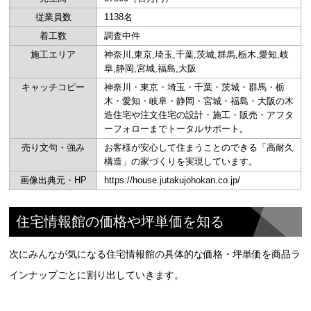
従業員数
1138名
着工数
調査中件
施工エリア
神奈川,東京,埼玉,千葉,茨城,群馬,栃木,愛知,岐
阜,静岡,宮城,福島,大阪
キャッチコピー
神奈川・東京・埼玉・千葉・茨城・群馬・栃
木・愛知・岐阜・静岡・宮城・福島・大阪の木
造住宅や注文住宅の設計・施工・販売・アフタ
ーフォローまでトータルサポート。
売り文句・強み
お客様が安心して住まうことのできる「高耐久
構造」の家づくりを実現しています。
画像出典元・HP
https://house.jutakujohokan.co.jp/
住宅情報館の価格や坪単価を知る
次にみんなが気になる住宅情報館の具体的な価格・坪単価を商品ラ
インナップごとに割り出していきます。