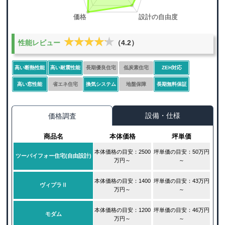
★★★★★
★★★★★
性能レビュー
（4.2）
高い断熱性能
高い耐震性能
長期優良住宅
低炭素住宅
ZEH対応
高い窓性能
省エネ住宅
換気システム
地盤保障
長期無料保証
設備・仕様
価格調査
商品名
本体価格
坪単価
本体価格の目安：2500
坪単価の目安：50万円
ツーバイフォー住宅(自由設計)
万円～
～
本体価格の目安：1400
坪単価の目安：43万円
ヴィプラⅡ
万円～
～
本体価格の目安：1200
坪単価の目安：46万円
モダム
万円～
～