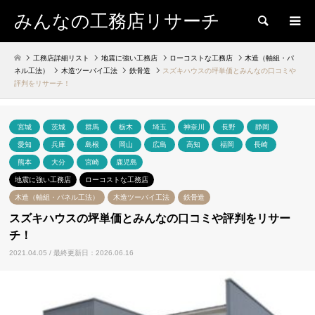
みんなの工務店リサーチ
検索
工務店詳細リスト
地震に強い工務店
ローコストな工務店
木造（軸組・パ
ネル工法）
木造ツーバイ工法
鉄骨造
スズキハウスの坪単価とみんなの口コミや
評判をリサーチ！
宮城
茨城
群馬
栃木
埼玉
神奈川
長野
静岡
愛知
兵庫
島根
岡山
広島
高知
福岡
長崎
熊本
大分
宮崎
鹿児島
地震に強い工務店
ローコストな工務店
木造（軸組・パネル工法）
木造ツーバイ工法
鉄骨造
スズキハウスの坪単価とみんなの口コミや評判をリサー
チ！
2021.04.05 / 最終更新日：2026.06.16