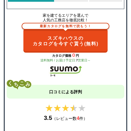
家を建てるエリアを選んで
人気の工務店を徹底比較！
最新カタログを無料で読もう！
スズキハウスの
カタログを今すぐ貰う(無料)
０
カタログ価格
円
送料無料 / お届け予定日:
7
営業日～
く
こ
口コミによる評判
★★★★★
★★★★★
3.5
4
（レビュー数
件）