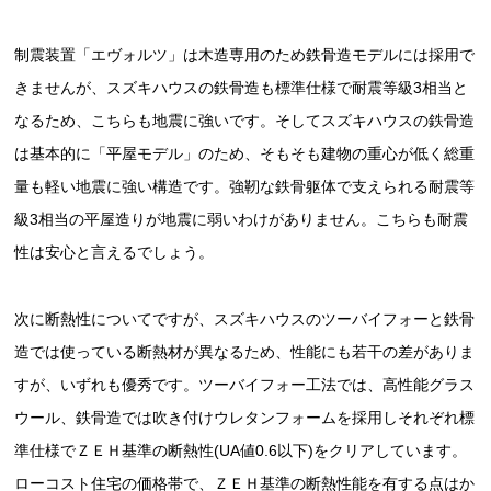
制震装置「エヴォルツ」は木造専用のため鉄骨造モデルには採用で
きませんが、スズキハウスの鉄骨造も標準仕様で耐震等級3相当と
なるため、こちらも地震に強いです。そしてスズキハウスの鉄骨造
は基本的に「平屋モデル」のため、そもそも建物の重心が低く総重
量も軽い地震に強い構造です。強靭な鉄骨躯体で支えられる耐震等
級3相当の平屋造りが地震に弱いわけがありません。こちらも耐震
性は安心と言えるでしょう。
次に断熱性についてですが、スズキハウスのツーバイフォーと鉄骨
造では使っている断熱材が異なるため、性能にも若干の差がありま
すが、いずれも優秀です。ツーバイフォー工法では、高性能グラス
ウール、鉄骨造では吹き付けウレタンフォームを採用しそれぞれ標
準仕様でＺＥＨ基準の断熱性(UA値0.6以下)をクリアしています。
ローコスト住宅の価格帯で、ＺＥＨ基準の断熱性能を有する点はか