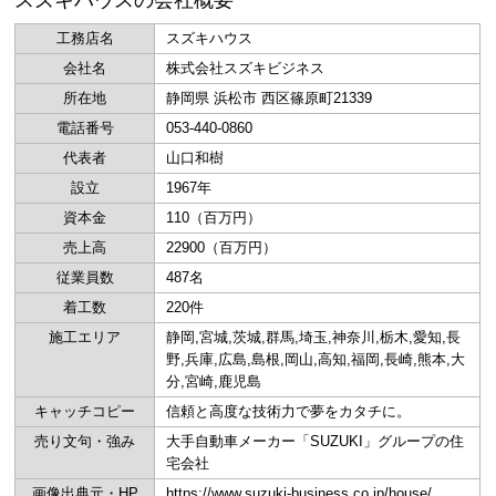
スズキハウスの会社概要
工務店名
スズキハウス
会社名
株式会社スズキビジネス
所在地
静岡県 浜松市 西区篠原町21339
電話番号
053-440-0860
代表者
山口和樹
設立
1967年
資本金
110（百万円）
売上高
22900（百万円）
従業員数
487名
着工数
220件
施工エリア
静岡,宮城,茨城,群馬,埼玉,神奈川,栃木,愛知,長
野,兵庫,広島,島根,岡山,高知,福岡,長崎,熊本,大
分,宮崎,鹿児島
キャッチコピー
信頼と高度な技術力で夢をカタチに。
売り文句・強み
大手自動車メーカー「SUZUKI」グループの住
宅会社
画像出典元・HP
https://www.suzuki-business.co.jp/house/