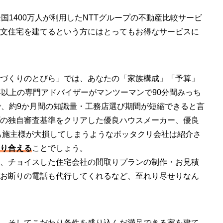
国1400万人が利用したNTTグループの不動産比較サービ
文住宅を建てるという方にはとってもお得なサービスに
づくりのとびら」では、あなたの「家族構成」「予算」
年以上の専門アドバイザーがマンツーマンで90分間みっち
で、約9か月間の知識量・工務店選び期間が短縮できると言
プの独自審査基準をクリアした優良ハウスメーカー、優良
でも施主様が大損してしまうようなボッタクリ会社は紹介さ
り合える
ことでしょう。
、チョイスした住宅会社の間取りプランの制作・お見積
お断りの電話も代行してくれるなど、至れり尽せりなん
、そしてこだわり条件を盛り込んだ満足できる家を建て