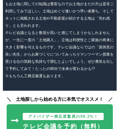
もお土地に関しての知識は豊富なのでお土地がまだの方は是非ご
利用してみてほしい。土地はめぐり逢いかつ早い者勝ち。そして
ネットに掲載される土地や不動産屋が紹介する土地は「売れ残
り」とも言われます。
テレビ会議となると敷居が高いと感じてしまうかもしれません
が、一生に一度の「土地購入」。立地は利便性とご家族の将来に
大きく影響を与えるものです。テレビ会議ならではの「面倒見の
良い先生」からお家づくりについてみっちりマンツーマン授業を
受ける位の気軽な気持ちで望むとよいでしょう。ぜひ勇気を出し
て予約してみて！たったの90分で未来が変わるかも!?
※もちろん工務店厳選もあります。
土地探しから始める方に本気でオススメ！
アドバイザー満足度驚異の98.2%！
テレビ会議を予約（無料）