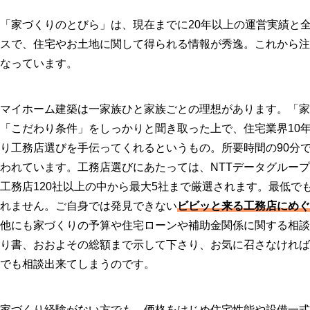
「家づくりのとびら」は、現在までに20年以上の運営実績と全
スで、住宅やお土地に関して得られる情報が秀逸。これから注
なっています。
マイホーム建築は一家族ひと家族ごとの理想があります。「家
「こだわり条件」をしっかりと聞き取った上で、住宅業界10
り工務店選びを手伝ってくれるというもの。所要時間の90分
われています。工務店選びにあたっては、NTTデータグルー
工務店120社以上の中から最大5社まで厳選されます。最低
れません。ご自身では発見できない
ビビッと来る工務店にめぐ
他にも家づくりの予算や住宅ローンや補助金関係に関する相談
り書、おおよその総額まで示して下さり、お気に召さなければ
でも相談出来てしまうのです。
家づくり経験がない方でも、価格をはじめ住宅性能や設備一式