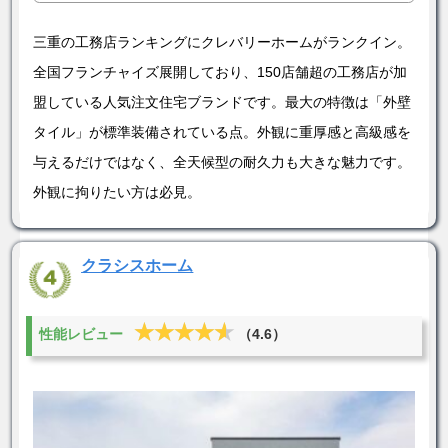
三重の工務店ランキングにクレバリーホームがランクイン。
全国フランチャイズ展開しており、150店舗超の工務店が加
盟している人気注文住宅ブランドです。最大の特徴は「外壁
タイル」が標準装備されている点。外観に重厚感と高級感を
与えるだけではなく、全天候型の耐久力も大きな魅力です。
外観に拘りたい方は必見。
クラシスホーム
★★★★★
★★★★★
性能レビュー
（4.6）