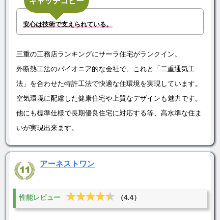
キャッチコピー
安心は技術で支えられている。
三重の工務店ランキングにサーラ住宅がランクイン。
外断熱工法のパイオニア的な会社で、これと「二重通気工
法」を合わせた特許工法で快適な住環境を実現しています。
空気環境に配慮した健康住宅や上質なデザインも魅力です。
他にも標準仕様で長期優良住宅に対応する等、高水準な住ま
いが実現出来ます。
アーネストワン
★★★★★
★★★★★
性能レビュー
（4.4）