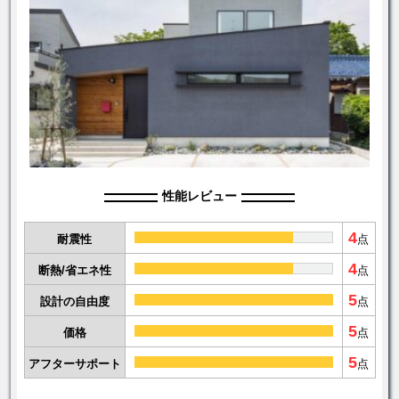
性能レビュー
4
耐震性
点
4
断熱/省エネ性
点
5
設計の自由度
点
5
価格
点
5
アフターサポート
点