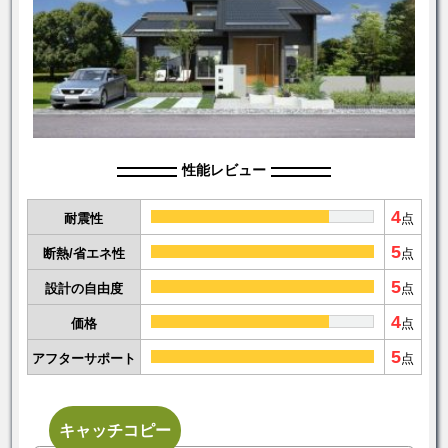
性能レビュー
4
耐震性
点
5
断熱/省エネ性
点
5
設計の自由度
点
4
価格
点
5
アフターサポート
点
キャッチコピー