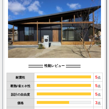
性能レビュー
5
耐震性
点
5
断熱/省エネ性
点
5
設計の自由度
点
3
価格
点