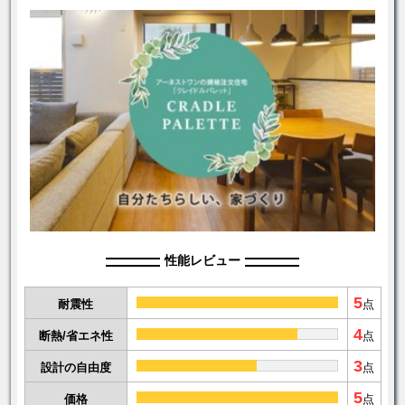
性能レビュー
5
耐震性
点
4
断熱/省エネ性
点
3
設計の自由度
点
5
価格
点