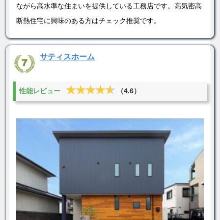
ながら高水準な住まいを提供している工務店です。高気密高
断熱住宅に興味のある方はチェック推奨です。
サティスホーム
★★★★★
★★★★★
性能レビュー
（4.6）