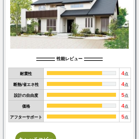
性能レビュー
4
耐震性
点
4
断熱/省エネ性
点
5
設計の自由度
点
4
価格
点
5
アフターサポート
点