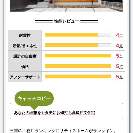
性能レビュー
4
耐震性
点
4
断熱/省エネ性
点
5
設計の自由度
点
5
価格
点
5
アフターサポート
点
キャッチコピー
あなたの理想をカタチにお値打ち高級注文住宅
三重の工務店ランキングにサティスホームがランクイン。