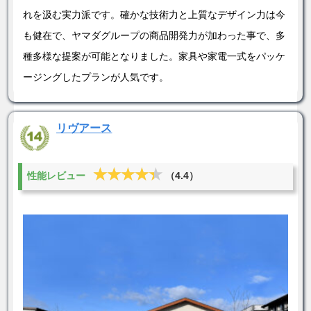
れを汲む実力派です。確かな技術力と上質なデザイン力は今
も健在で、ヤマダグループの商品開発力が加わった事で、多
種多様な提案が可能となりました。家具や家電一式をパッケ
ージングしたプランが人気です。
リヴアース
★★★★★
★★★★★
性能レビュー
（4.4）