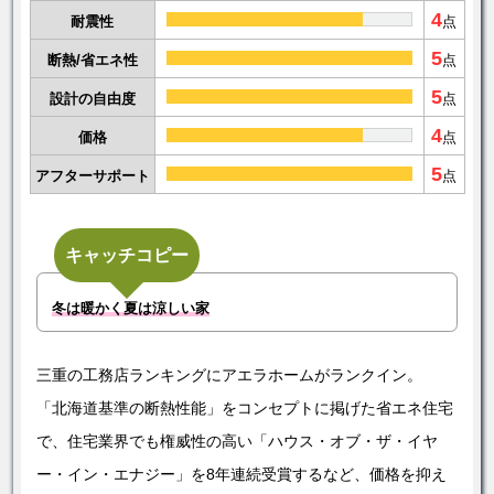
4
耐震性
点
5
断熱/省エネ性
点
5
設計の自由度
点
4
価格
点
5
アフターサポート
点
キャッチコピー
冬は暖かく夏は涼しい家
三重の工務店ランキングにアエラホームがランクイン。
「北海道基準の断熱性能」をコンセプトに掲げた省エネ住宅
で、住宅業界でも権威性の高い「ハウス・オブ・ザ・イヤ
ー・イン・エナジー」を8年連続受賞するなど、価格を抑え