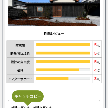
性能レビュー
5
耐震性
点
5
断熱/省エネ性
点
5
設計の自由度
点
4
価格
点
3
アフターサポート
点
キャッチコピー
地球に暮らす、地球と暮らす