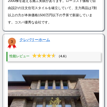
2000棟を超える施工実績があります。ローコスト価格で自
由設計の注文住宅スタイルを確立していて、主力商品は7割
以上の方が本体価格1500万円以下の予算で新築していま
す。コスパ優秀な会社です。
クレバリーホーム
★★★★★
★★★★★
性能レビュー
（4.6）