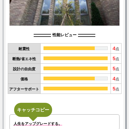
性能レビュー
4
耐震性
点
5
断熱/省エネ性
点
5
設計の自由度
点
4
価格
点
5
アフターサポート
点
キャッチコピー
人生をアップグレードする。