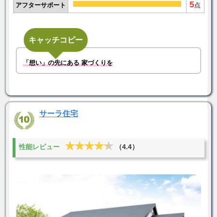
5
アフターサポート
点
キャッチコピー
「想い」の先にある 家づくりを
サーラ住宅
★★★★★
★★★★★
性能レビュー
（4.4）