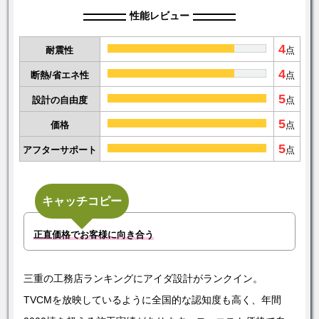
性能レビュー
4
耐震性
点
4
断熱/省エネ性
点
5
設計の自由度
点
5
価格
点
5
アフターサポート
点
キャッチコピー
正直価格でお客様に向き合う
三重の工務店ランキングにアイダ設計がランクイン。
TVCMを放映しているように全国的な認知度も高く、年間