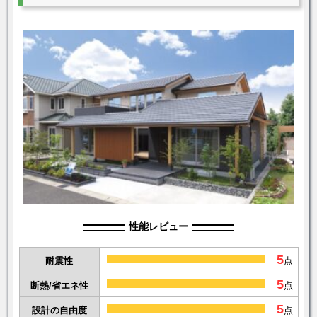
性能レビュー
5
耐震性
点
5
断熱/省エネ性
点
5
設計の自由度
点