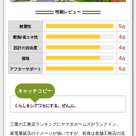
性能レビュー
5
耐震性
点
4
断熱/省エネ性
点
4
設計の自由度
点
4
価格
点
5
アフターサポート
点
キャッチコピー
くらしをシアワセにする、ぜんぶ。
三重の工務店ランキングにヤマダホームズがランクイン。
家電量販店のイメージが強いですが、前身は老舗工務店の流