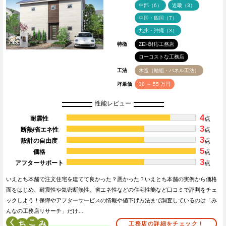
中部（6）
近畿（3）
中国・四国（7）
九州・沖縄（3）
特徴
ZEH対応工務店
ローコストな工務店
工法
木造（軸組・パネル工法）
坪単価
38 ～ 55 万円
性能レビュー
4
耐震性
点
3
断熱/省エネ性
点
3
設計の自由度
点
5
価格
点
3
アフターサポート
点
いえとち本舗で注文住宅を建てて良かった？悪かった？いえとち本舗の実例から価格
面をはじめ、耐震性や気密断熱性、省エネ性などの住宅性能など口コミで評判をチェ
ックしよう！保障やアフターサービスの情報や値下げ方法まで調査しているのは「み
んなの工務店リサーチ」だけ…
く
こ
工務店の詳細をチェック！