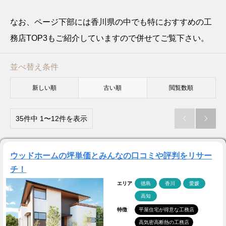
なお、ページ下部には香川県の中でも特におすすめの工
務店TOP3もご紹介していますので併せてご覧下さい。
並べ替え条件
新しい順
古い順
閲覧数順
35件中 1〜12件を表示


ウッドホームの坪単価とみんなの口コミや評判をリサー
チ！
エリア
徳島
香川
愛媛
高知
特徴
平屋住宅が得意な工務店
高気密高断熱の工務店