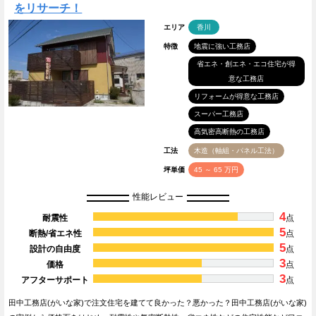
をリサーチ！
エリア
香川
特徴
地震に強い工務店
省エネ・創エネ・エコ住宅が得
意な工務店
リフォームが得意な工務店
スーパー工務店
高気密高断熱の工務店
工法
木造（軸組・パネル工法）
坪単価
45 ～ 65 万円
性能レビュー
4
耐震性
点
5
断熱/省エネ性
点
5
設計の自由度
点
3
価格
点
3
アフターサポート
点
田中工務店(がいな家)で注文住宅を建てて良かった？悪かった？田中工務店(がいな家)