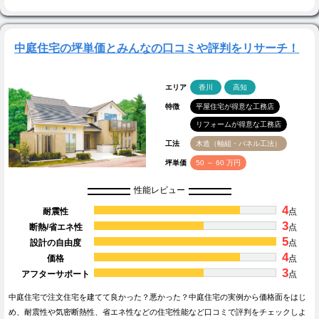
中庭住宅の坪単価とみんなの口コミや評判をリサーチ！
エリア
香川
高知
特徴
平屋住宅が得意な工務店
リフォームが得意な工務店
工法
木造（軸組・パネル工法）
坪単価
50 ～ 60 万円
性能レビュー
4
耐震性
点
3
断熱/省エネ性
点
5
設計の自由度
点
4
価格
点
3
アフターサポート
点
中庭住宅で注文住宅を建てて良かった？悪かった？中庭住宅の実例から価格面をはじ
め、耐震性や気密断熱性、省エネ性などの住宅性能など口コミで評判をチェックしよ