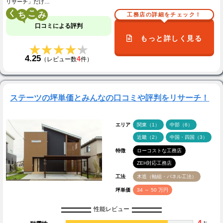
リサーチ」だけ…
く
こ
工務店の詳細をチェック！
口コミによる評判
もっと詳しく見る
★★★★★
★★★★★
4.25
4
（レビュー数
件）
ステーツの坪単価とみんなの口コミや評判をリサーチ！
エリア
関東（1）
中部（6）
近畿（2）
中国・四国（3）
特徴
ローコストな工務店
ZEH対応工務店
工法
木造（軸組・パネル工法）
坪単価
34 ～ 50 万円
性能レビュー