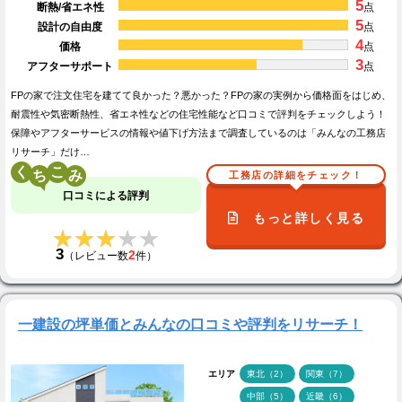
5
断熱/省エネ性
点
5
設計の自由度
点
4
価格
点
3
アフターサポート
点
FPの家で注文住宅を建てて良かった？悪かった？FPの家の実例から価格面をはじめ、
耐震性や気密断熱性、省エネ性などの住宅性能など口コミで評判をチェックしよう！
保障やアフターサービスの情報や値下げ方法まで調査しているのは「みんなの工務店
リサーチ」だけ…
く
こ
工務店の詳細をチェック！
口コミによる評判
もっと詳しく見る
★★★★★
★★★★★
3
2
（レビュー数
件）
一建設の坪単価とみんなの口コミや評判をリサーチ！
エリア
東北（2）
関東（7）
中部（5）
近畿（6）