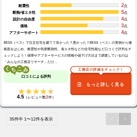
2
耐震性
点
5
断熱/省エネ性
点
4
設計の自由度
点
3
価格
点
4
アフターサポート
点
BESS（ベス）で注文住宅を建てて良かった？悪かった？BESS（ベス）の実例から価
格面をはじめ、耐震性や気密断熱性、省エネ性などの住宅性能など口コミで評判をチ
ェックしよう！保障やアフターサービスの情報や値下げ方法まで調査しているのは
「みんなの工務店リサーチ」だけ…
く
こ
工務店の詳細をチェック！
口コミによる評判
もっと詳しく見る
★★★★★
★★★★★
4.5
2
（レビュー数
件）
35件中 1〜12件を表示

