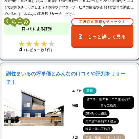
の実例から価格面をはじめ、耐震性や気密断熱性、省エネ性などの住宅性能など口コ
ミで評判をチェックしよう！保障やアフターサービスの情報や値下げ方法まで調査し
ているのは「みんなの工務店リサーチ」だけ…
く
こ
工務店の詳細をチェック！
口コミによる評判
もっと詳しく見る
★★★★★
★★★★★
4
1
（レビュー数
件）
讃住まいるの坪単価とみんなの口コミや評判をリサー
チ！
エリア
香川
省エネ・創エネ・エコ住宅が得
特徴
意な工務店
ZEH対応工務店
高気密高断熱の工務店
地震に強い工務店
工法
木造（軸組・パネル工法）