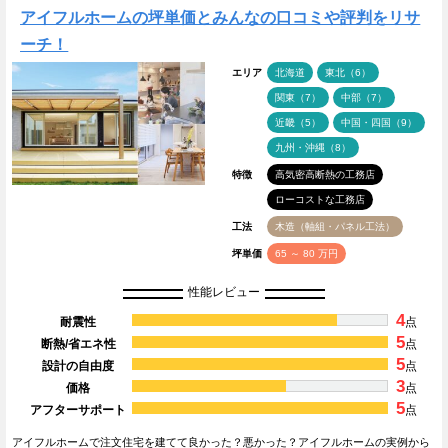
アイフルホームの坪単価とみんなの口コミや評判をリサ
ーチ！
エリア
北海道
東北（6）
関東（7）
中部（7）
近畿（5）
中国・四国（9）
九州・沖縄（8）
特徴
高気密高断熱の工務店
ローコストな工務店
工法
木造（軸組・パネル工法）
坪単価
65 ～ 80 万円
性能レビュー
4
耐震性
点
5
断熱/省エネ性
点
5
設計の自由度
点
3
価格
点
5
アフターサポート
点
アイフルホームで注文住宅を建てて良かった？悪かった？アイフルホームの実例から