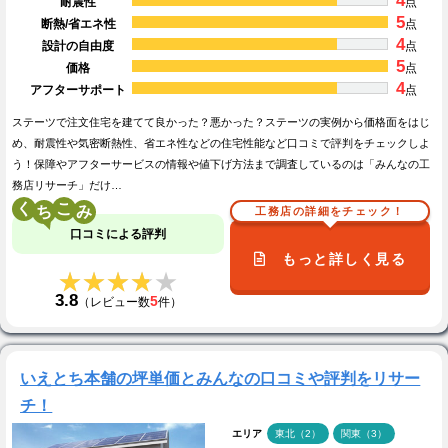
4
耐震性
点
5
断熱/省エネ性
点
4
設計の自由度
点
5
価格
点
4
アフターサポート
点
ステーツで注文住宅を建てて良かった？悪かった？ステーツの実例から価格面をはじ
め、耐震性や気密断熱性、省エネ性などの住宅性能など口コミで評判をチェックしよ
う！保障やアフターサービスの情報や値下げ方法まで調査しているのは「みんなの工
務店リサーチ」だけ…
く
こ
工務店の詳細をチェック！
口コミによる評判
もっと詳しく見る
★★★★★
★★★★★
3.8
5
（レビュー数
件）
いえとち本舗の坪単価とみんなの口コミや評判をリサー
チ！
エリア
東北（2）
関東（3）