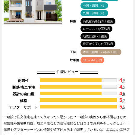
中国・四国（4）
九州・沖縄（4）
特徴
高気密高断熱の工務店
ローコストな工務店
地震に強い工務店
保証が充実した工務店
工法
木造（軸組・パネル工法）
坪単価
34 ～ 44 万円
性能レビュー
4
耐震性
点
4
断熱/省エネ性
点
4
設計の自由度
点
5
価格
点
5
アフターサポート
点
一建設で注文住宅を建てて良かった？悪かった？一建設の実例から価格面をはじめ、
耐震性や気密断熱性、省エネ性などの住宅性能など口コミで評判をチェックしよう！
保障やアフターサービスの情報や値下げ方法まで調査しているのは「みんなの工務店