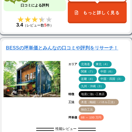
口コミによる評判
もっと詳しく見る
★★★★★
★★★★★
3.4
5
（レビュー数
件）
BESSの坪単価とみんなの口コミや評判をリサーチ！
エリア
北海道
東北（4）
関東（7）
中部（6）
近畿（4）
中国・四国（3）
九州・沖縄（3）
特徴
地震に強い工務店
工法
木造（軸組・パネル工法）
独自工法
坪単価
68 ～ 100 万円
性能レビュー