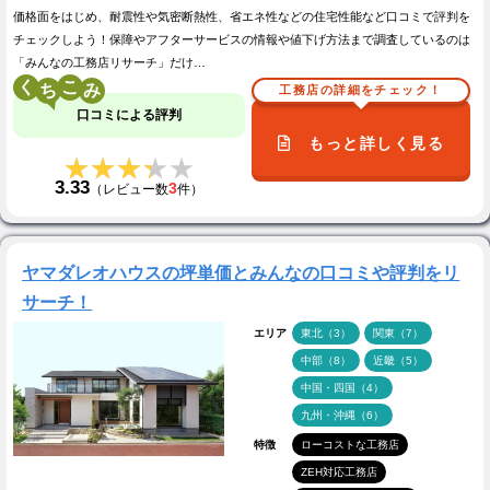
価格面をはじめ、耐震性や気密断熱性、省エネ性などの住宅性能など口コミで評判を
チェックしよう！保障やアフターサービスの情報や値下げ方法まで調査しているのは
「みんなの工務店リサーチ」だけ…
く
こ
工務店の詳細をチェック！
口コミによる評判
もっと詳しく見る
★★★★★
★★★★★
3.33
3
（レビュー数
件）
ヤマダレオハウスの坪単価とみんなの口コミや評判をリ
サーチ！
エリア
東北（3）
関東（7）
中部（8）
近畿（5）
中国・四国（4）
九州・沖縄（6）
特徴
ローコストな工務店
ZEH対応工務店