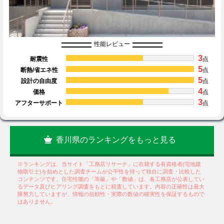
性能レビュー
3
耐震性
点
5
断熱/省エネ性
点
5
設計の自由度
点
4
価格
点
3
アフターサポート
点
香川県のランキングをもっと見る
※ランキングは、当サイト「工務店リサーチ」に在籍する有資格者(宅地建
物取引士)を始めとした調査チームが公平性を持って独自に調査・比較した
コンテンツです。住宅性能の「等級」や「数値」は、各工務店が公表してい
るデータ及びヒアリング調査をもとに精査しています。内容の正確性は最大
限努力していますが、情報の信頼性・実際の数値の確実性を保証するもので
はありません。