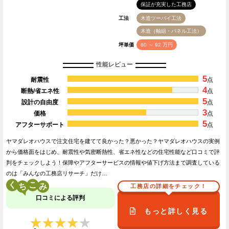
保証が充実した工務店
工法
木造ツーバイ工法
木造（軸組・パネル工法）
坪単価
60 ～ 92 万円
性能レビュー
5
耐震性
点
4
断熱/省エネ性
点
5
設計の自由度
点
3
価格
点
5
アフターサポート
点
ヤマダレオハウスで注文住宅を建てて良かった？悪かった？ヤマダレオハウスの実例
から価格面をはじめ、耐震性や気密断熱性、省エネ性などの住宅性能など口コミで評
判をチェックしよう！保障やアフターサービスの情報や値下げ方法まで調査している
のは「みんなの工務店リサーチ」だけ…
く
こ
工務店の詳細をチェック！
口コミによる評判
もっと詳しく見る
★★★★★
★★★★★