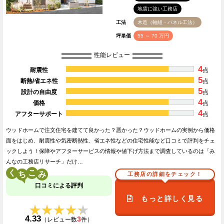
地震に強い工務店
工法
木造（軸組・パネル工法）
坪単価
55 ～ 70 万円
性能レビュー
4
耐震性
点
5
断熱/省エネ性
点
5
設計の自由度
点
4
価格
点
4
アフターサポート
点
ウッドホームで注文住宅を建てて良かった？悪かった？ウッドホームの実例から価格
面をはじめ、耐震性や気密断熱性、省エネ性などの住宅性能など口コミで評判をチェ
ックしよう！保障やアフターサービスの情報や値下げ方法まで調査しているのは「み
んなの工務店リサーチ」だけ…
く
こ
工務店の詳細をチェック！
口コミによる評判
もっと詳しく見る
★★★★★
★★★★★
4.33
3
（レビュー数
件）