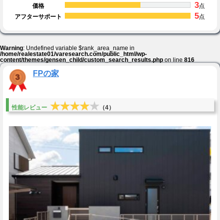
3
価格
点
5
アフターサポート
点
Warning
: Undefined variable $rank_area_name in
/home/realestate01/varesearch.com/public_html/wp-
content/themes/gensen_child/custom_search_results.php
on line
816
FPの家
★★★★★
★★★★★
性能レビュー
（4）