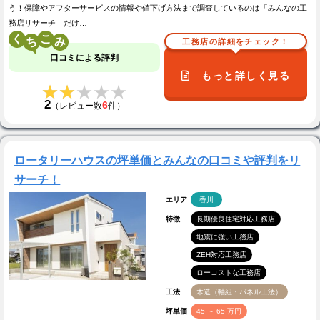
う！保障やアフターサービスの情報や値下げ方法まで調査しているのは「みんなの工
務店リサーチ」だけ…
く
こ
工務店の詳細をチェック！
口コミによる評判
もっと詳しく見る
★★★★★
★★★★★
2
6
（レビュー数
件）
ロータリーハウスの坪単価とみんなの口コミや評判をリ
サーチ！
エリア
香川
特徴
長期優良住宅対応工務店
地震に強い工務店
ZEH対応工務店
ローコストな工務店
工法
木造（軸組・パネル工法）
坪単価
45 ～ 65 万円