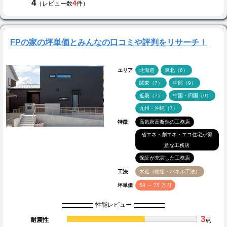
4
4
（レビュー数
件）
FPの家の坪単価とみんなの口コミや評判をリサーチ！
エリア
北海道
東北（6）
関東（7）
中部（9）
近畿（7）
中国・四国（9）
九州・沖縄（7）
特徴
高気密高断熱の工務店
省エネ・創エネ・エコ住宅が得
意な工務店
保証が充実した工務店
工法
木造（軸組・パネル工法）
坪単価
58 ～ 75 万円
性能レビュー
3
耐震性
点