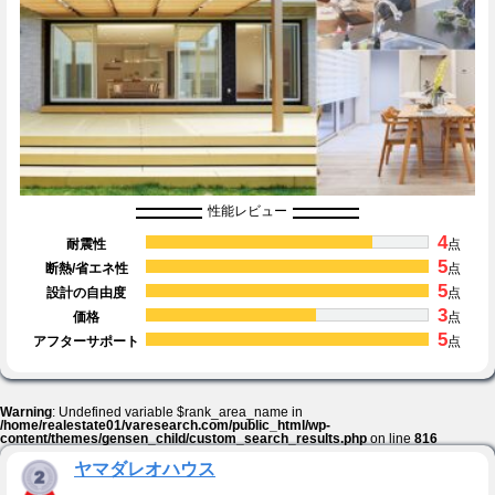
性能レビュー
4
耐震性
点
5
断熱/省エネ性
点
5
設計の自由度
点
3
価格
点
5
アフターサポート
点
Warning
: Undefined variable $rank_area_name in
/home/realestate01/varesearch.com/public_html/wp-
content/themes/gensen_child/custom_search_results.php
on line
816
ヤマダレオハウス