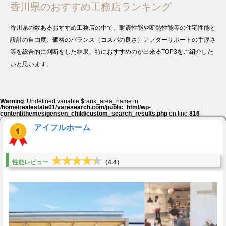
香川県のおすすめ工務店ランキング
香川県の数あるおすすめ工務店の中で、耐震性能や断熱性能等の住宅性能と
設計の自由度、価格のバランス（コスパの良さ）アフターサポートの手厚さ
等を総合的に判断をした結果、特におすすめのが出来るTOP3をご紹介した
いと思います。
Warning
: Undefined variable $rank_area_name in
/home/realestate01/varesearch.com/public_html/wp-
content/themes/gensen_child/custom_search_results.php
on line
816
アイフルホーム
★★★★★
★★★★★
性能レビュー
（4.4）