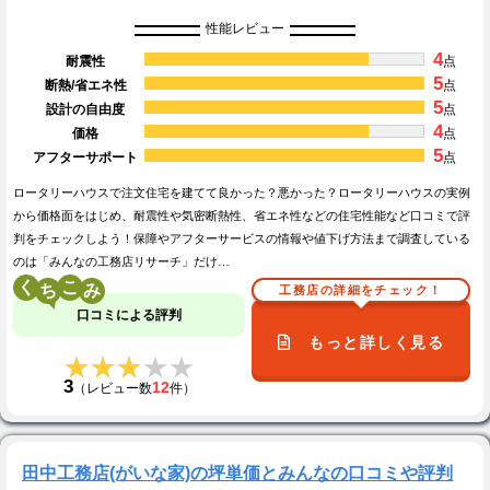
性能レビュー
4
耐震性
点
5
断熱/省エネ性
点
5
設計の自由度
点
4
価格
点
5
アフターサポート
点
ロータリーハウスで注文住宅を建てて良かった？悪かった？ロータリーハウスの実例
から価格面をはじめ、耐震性や気密断熱性、省エネ性などの住宅性能など口コミで評
判をチェックしよう！保障やアフターサービスの情報や値下げ方法まで調査している
のは「みんなの工務店リサーチ」だけ…
く
こ
工務店の詳細をチェック！
口コミによる評判
もっと詳しく見る
★★★★★
★★★★★
3
12
（レビュー数
件）
田中工務店(がいな家)の坪単価とみんなの口コミや評判