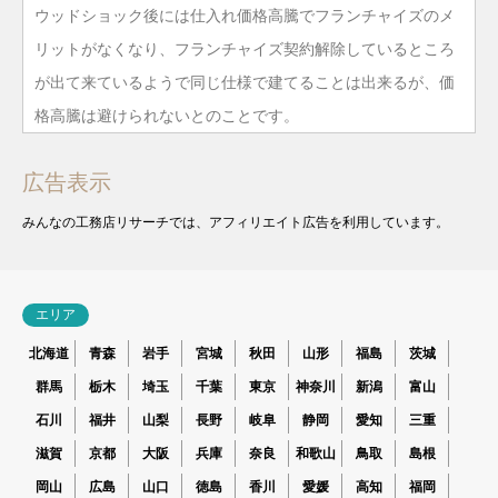
ウッドショック後には仕入れ価格高騰でフランチャイズのメ
リットがなくなり、フランチャイズ契約解除しているところ
が出て来ているようで同じ仕様で建てることは出来るが、価
格高騰は避けられないとのことです。
広告表示
みんなの工務店リサーチでは、アフィリエイト広告を利用しています。
エリア
北海道
青森
岩手
宮城
秋田
山形
福島
茨城
群馬
栃木
埼玉
千葉
東京
神奈川
新潟
富山
石川
福井
山梨
長野
岐阜
静岡
愛知
三重
滋賀
京都
大阪
兵庫
奈良
和歌山
鳥取
島根
岡山
広島
山口
徳島
香川
愛媛
高知
福岡