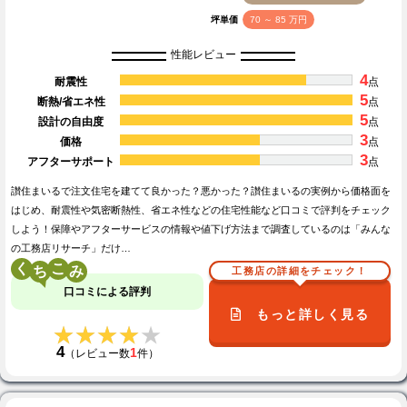
坪単価
70 ～ 85 万円
性能レビュー
4
耐震性
点
5
断熱/省エネ性
点
5
設計の自由度
点
3
価格
点
3
アフターサポート
点
讃住まいるで注文住宅を建てて良かった？悪かった？讃住まいるの実例から価格面を
はじめ、耐震性や気密断熱性、省エネ性などの住宅性能など口コミで評判をチェック
しよう！保障やアフターサービスの情報や値下げ方法まで調査しているのは「みんな
の工務店リサーチ」だけ…
く
こ
工務店の詳細をチェック！
口コミによる評判
もっと詳しく見る
★★★★★
★★★★★
4
1
（レビュー数
件）