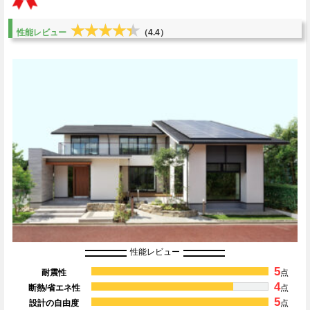
★★★★★
★★★★★
性能レビュー
（4.4）
性能レビュー
5
耐震性
点
4
断熱/省エネ性
点
5
設計の自由度
点