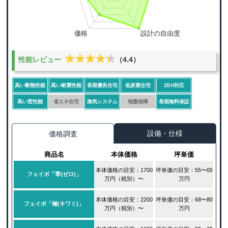
★★★★★
★★★★★
性能レビュー
（4.4）
高い断熱性能
高い耐震性能
長期優良住宅
低炭素住宅
ZEH対応
高い窓性能
省エネ住宅
換気システム
地盤保障
長期無料保証
設備・仕様
価格調査
商品名
本体価格
坪単価
本体価格の目安：1700
坪単価の目安：55〜65
フェイボ「零(ゼロ)」
万円（税別）〜
万円
本体価格の目安：2200
坪単価の目安：68〜80
フェイボ「極(キワミ)」
万円（税別）〜
万円