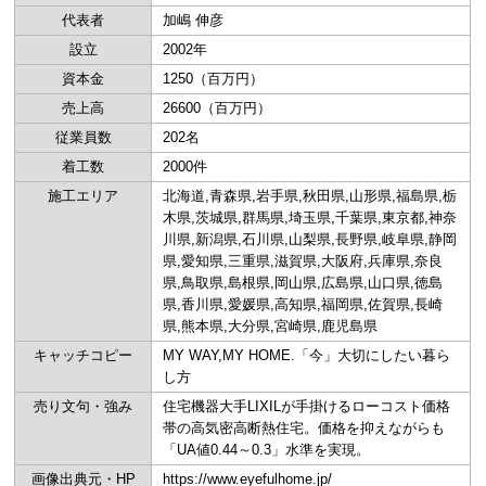
代表者
加嶋 伸彦
設立
2002年
資本金
1250（百万円）
売上高
26600（百万円）
従業員数
202名
着工数
2000件
施工エリア
北海道,青森県,岩手県,秋田県,山形県,福島県,栃
木県,茨城県,群馬県,埼玉県,千葉県,東京都,神奈
川県,新潟県,石川県,山梨県,長野県,岐阜県,静岡
県,愛知県,三重県,滋賀県,大阪府,兵庫県,奈良
県,鳥取県,島根県,岡山県,広島県,山口県,徳島
県,香川県,愛媛県,高知県,福岡県,佐賀県,長崎
県,熊本県,大分県,宮崎県,鹿児島県
キャッチコピー
MY WAY,MY HOME.「今」大切にしたい暮ら
し方
売り文句・強み
住宅機器大手LIXILが手掛けるローコスト価格
帯の高気密高断熱住宅。価格を抑えながらも
「UA値0.44～0.3」水準を実現。
画像出典元・HP
https://www.eyefulhome.jp/