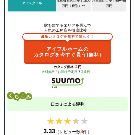
本体価格の目安：1600
坪単価の目安：55〜65
アイスタイル
万円（税別）〜
万円
家を建てるエリアを選んで
人気の工務店を徹底比較！
最新カタログを無料で読もう！
アイフルホームの
カタログを今すぐ貰う(無料)
０
カタログ価格
円
送料無料 / お届け予定日:
7
営業日～
く
こ
口コミによる評判
★★★★★
★★★★★
3.33
3
（レビュー数
件）