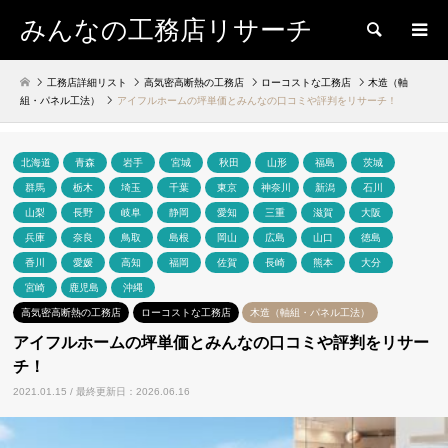
みんなの工務店リサーチ
検索
工務店詳細リスト
高気密高断熱の工務店
ローコストな工務店
木造（軸
組・パネル工法）
アイフルホームの坪単価とみんなの口コミや評判をリサーチ！
北海道
青森
岩手
宮城
秋田
山形
福島
茨城
群馬
栃木
埼玉
千葉
東京
神奈川
新潟
石川
山梨
長野
岐阜
静岡
愛知
三重
滋賀
大阪
兵庫
奈良
鳥取
島根
岡山
広島
山口
徳島
香川
愛媛
高知
福岡
佐賀
長崎
熊本
大分
宮崎
鹿児島
沖縄
高気密高断熱の工務店
ローコストな工務店
木造（軸組・パネル工法）
アイフルホームの坪単価とみんなの口コミや評判をリサー
チ！
2021.01.15 / 最終更新日：2026.06.16