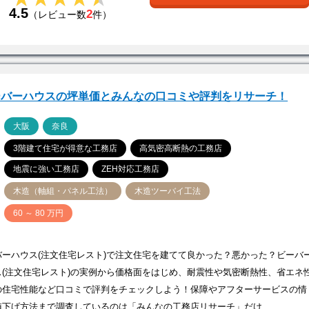
4.5
2
（レビュー数
件）
ーバーハウスの坪単価とみんなの口コミや評判をリサーチ！
ア
大阪
奈良
3階建て住宅が得意な工務店
高気密高断熱の工務店
地震に強い工務店
ZEH対応工務店
木造（軸組・パネル工法）
木造ツーバイ工法
価
60 ～ 80 万円
バーハウス(注文住宅レスト)で注文住宅を建てて良かった？悪かった？ビーバ
ス(注文住宅レスト)の実例から価格面をはじめ、耐震性や気密断熱性、省エネ
の住宅性能など口コミで評判をチェックしよう！保障やアフターサービスの情
値下げ方法まで調査しているのは「みんなの工務店リサーチ」だけ…