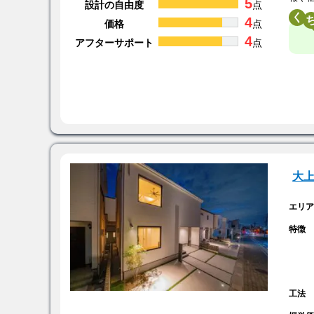
5
設計の自由度
点
く
4
価格
点
4
アフターサポート
点
大
エリ
特徴
工法