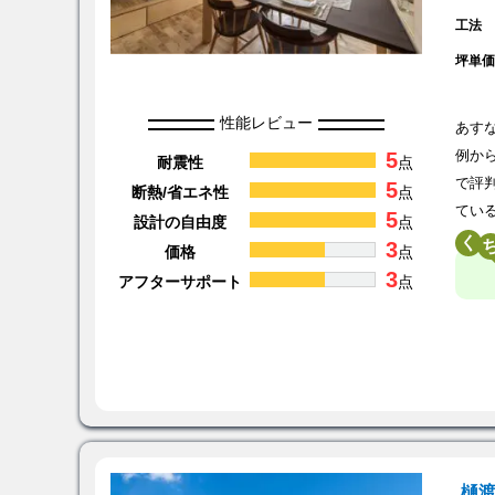
工法
坪単
性能レビュー
あす
5
例か
耐震性
点
で評
5
断熱/省エネ性
点
てい
5
設計の自由度
点
く
3
価格
点
3
アフターサポート
点
樋