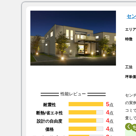
セ
エリ
特徴
工法
坪単
性能レビュー
セン
5
の実
耐震性
点
コミ
4
断熱/省エネ性
点
査し
4
設計の自由度
点
く
4
価格
点