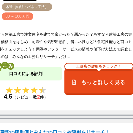
木造（軸組・パネル工法）
価
80 ～ 100 万円
なろ建築工房で注文住宅を建てて良かった？悪かった？あすなろ建築工房の実
ら価格面をはじめ、耐震性や気密断熱性、省エネ性などの住宅性能など口コミ
判をチェックしよう！保障やアフターサービスの情報や値下げ方法まで調査し
るのは「みんなの工務店リサーチ」だけ…
こ
工務店の詳細をチェック！
口コミによる評判
もっと詳しく見る
★★★★★
★★★★★
4.5
2
（レビュー数
件）
渡建設の坪単価とみんなの口コミや評判をリサーチ！