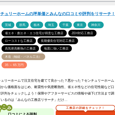
ンチュリーホームの坪単価とみんなの口コミや評判をリサーチ
ア
茨城
群馬
栃木
埼玉
千葉
東京
神奈川
省エネ・創エネ・エコ住宅が得意な工務店
ZEH対応工務店
ローコストな工務店
長期優良住宅対応工務店
高気密高断熱の工務店
地震に強い工務店
木造（軸組・パネル工法）
価
35 ～ 65 万円
チュリーホームで注文住宅を建てて良かった？悪かった？センチュリーホーム
例から価格面をはじめ、耐震性や気密断熱性、省エネ性などの住宅性能など口
で評判をチェックしよう！保障やアフターサービスの情報や値下げ方法まで調
ているのは「みんなの工務店リサーチ」だけ…
こ
工務店の詳細をチェック！
口コミによる評判