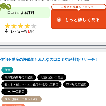
こ
工務店の詳細をチェック！
口コミによる評判
もっと詳しく見る
★★★★★
★★★★★
4
1
（レビュー数
件）
上住宅不動産の坪単価とみんなの口コミや評判をリサーチ！
ア
京都
高気密高断熱の工務店
地震に強い工務店
省エネ・創エネ・エコ住宅が得意な工務店
ZEH対応工務店
スーパー工務店
木造（軸組・パネル工法）