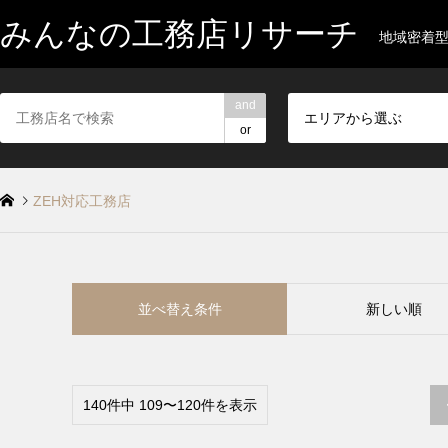
みんなの工務店リサーチ
地域密着
and
エリアから選ぶ
or
ZEH対応工務店
並べ替え条件
新しい順
140件中 109〜120件を表示