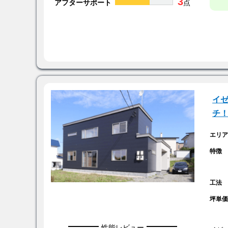
3
アフターサポート
点
イ
チ
エリ
特徴
工法
坪単
性能レビュー