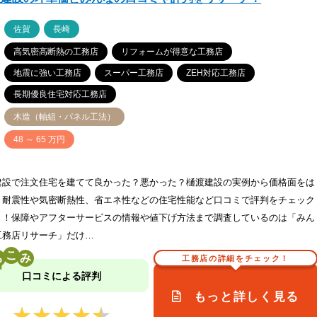
ア
佐賀
長崎
高気密高断熱の工務店
リフォームが得意な工務店
地震に強い工務店
スーパー工務店
ZEH対応工務店
長期優良住宅対応工務店
木造（軸組・パネル工法）
価
48 ～ 65 万円
建設で注文住宅を建てて良かった？悪かった？樋渡建設の実例から価格面をは
、耐震性や気密断熱性、省エネ性などの住宅性能など口コミで評判をチェック
う！保障やアフターサービスの情報や値下げ方法まで調査しているのは「みん
工務店リサーチ」だけ…
こ
工務店の詳細をチェック！
口コミによる評判
もっと詳しく見る
★★★★★
★★★★★