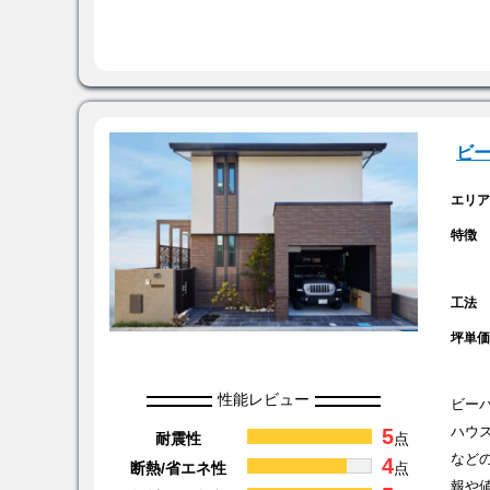
ビ
エリ
特徴
工法
坪単
性能レビュー
ビー
5
ハウ
耐震性
点
など
4
断熱/省エネ性
点
報や