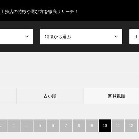
型工務店の特徴や選び方を徹底リサーチ！
特徴から選ぶ
工
古い順
閲覧数順
1
…
5
6
7
8
9
10
11
12
