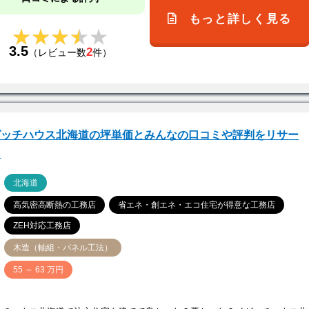
もっと詳しく見る
★★★★★
★★★★★
3.5
2
（レビュー数
件）
ゼッチハウス北海道の坪単価とみんなの口コミや評判をリサー
！
ア
北海道
高気密高断熱の工務店
省エネ・創エネ・エコ住宅が得意な工務店
ZEH対応工務店
木造（軸組・パネル工法）
価
55 ～ 63 万円