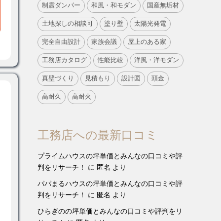
制震ダンパー
和風・和モダン
国産無垢材
土地探しの相談可
塗り壁
太陽光発電
完全自由設計
家族会議
屋上のある家
工務店カタログ
性能比較
洋風・洋モダン
真壁づくり
見積もり
設計図
頭金
高耐久
高耐火
工務店への最新口コミ
プライムハウスの坪単価とみんなの口コミや評
判をリサーチ！
に
匿名
より
パパまるハウスの坪単価とみんなの口コミや評
判をリサーチ！
に
匿名
より
ひらぎのの坪単価とみんなの口コミや評判をリ