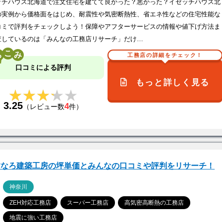
ッチハウス北海道で注文住宅を建てて良かった？悪かった？イゼッチハウス北
の実例から価格面をはじめ、耐震性や気密断熱性、省エネ性などの住宅性能な
コミで評判をチェックしよう！保障やアフターサービスの情報や値下げ方法ま
査しているのは「みんなの工務店リサーチ」だけ…
こ
工務店の詳細をチェック！
口コミによる評判
もっと詳しく見る
★★★★★
★★★★★
3.25
4
（レビュー数
件）
すなろ建築工房の坪単価とみんなの口コミや評判をリサーチ！
ア
神奈川
ZEH対応工務店
スーパー工務店
高気密高断熱の工務店
地震に強い工務店