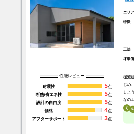
エリ
特徴
工法
坪単
性能レビュー
樋渡
5
じめ
耐震性
点
しよ
5
断熱/省エネ性
点
なの
5
設計の自由度
点
く
4
価格
点
3
アフターサポート
点