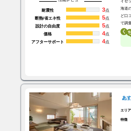
イゼ
3
海道
耐震性
点
ど口
5
断熱/省エネ性
点
で調
5
設計の自由度
点
く
4
価格
点
4
アフターサポート
点
あ
エリ
特徴