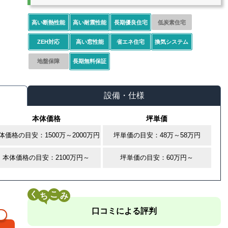
高い断熱性能
高い耐震性能
長期優良住宅
低炭素住宅
ZEH対応
高い窓性能
省エネ住宅
換気システム
地盤保障
長期無料保証
設備・仕様
本体価格
坪単価
体価格の目安：1500万～2000万円
坪単価の目安：48万～58万円
本体価格の目安：2100万円～
坪単価の目安：60万円～
く
こ
口コミによる評判