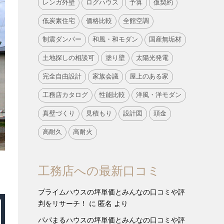
レンガ外壁
ログハウス
予算
仮契約
低炭素住宅
価格比較
全館空調
制震ダンパー
和風・和モダン
国産無垢材
土地探しの相談可
塗り壁
太陽光発電
完全自由設計
家族会議
屋上のある家
工務店カタログ
性能比較
洋風・洋モダン
真壁づくり
見積もり
設計図
頭金
高耐久
高耐火
工務店への最新口コミ
プライムハウスの坪単価とみんなの口コミや評
判をリサーチ！
に
匿名
より
パパまるハウスの坪単価とみんなの口コミや評