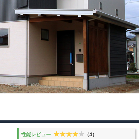
★★★★★
★★★★★
性能レビュー
（4）