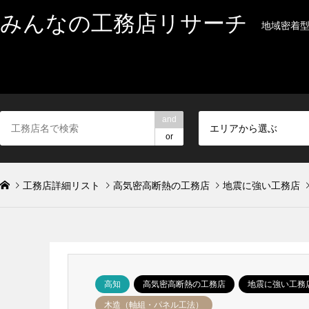
みんなの工務店リサーチ
地域密着
and
エリアから選ぶ
or
工務店詳細リスト
高気密高断熱の工務店
地震に強い工務店
高知
高気密高断熱の工務店
地震に強い工務
木造（軸組・パネル工法）