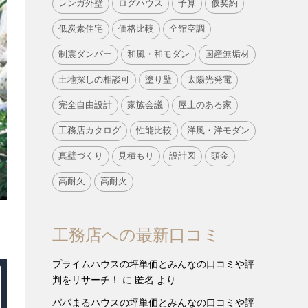
レンガ外壁
ログハウス
予算
仮契約
低炭素住宅
価格比較
全館空調
制震ダンパー
和風・和モダン
国産無垢材
土地探しの相談可
塗り壁
太陽光発電
完全自由設計
家族会議
屋上のある家
工務店カタログ
性能比較
洋風・洋モダン
真壁づくり
見積もり
設計図
頭金
高耐久
高耐火
工務店への最新口コミ
プライムハウスの坪単価とみんなの口コミや評
判をリサーチ！
に
匿名
より
パパまるハウスの坪単価とみんなの口コミや評