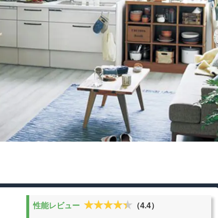
★★★★★
★★★★★
性能レビュー
（4.4）