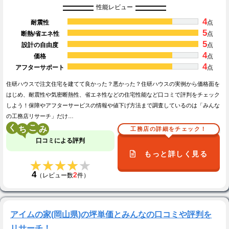
性能レビュー
4
耐震性
点
5
断熱/省エネ性
点
5
設計の自由度
点
4
価格
点
4
アフターサポート
点
住研ハウスで注文住宅を建てて良かった？悪かった？住研ハウスの実例から価格面を
はじめ、耐震性や気密断熱性、省エネ性などの住宅性能など口コミで評判をチェック
しよう！保障やアフターサービスの情報や値下げ方法まで調査しているのは「みんな
の工務店リサーチ」だけ…
く
こ
工務店の詳細をチェック！
口コミによる評判
もっと詳しく見る
★★★★★
★★★★★
4
2
（レビュー数
件）
アイムの家(岡山県)の坪単価とみんなの口コミや評判を
リサーチ！