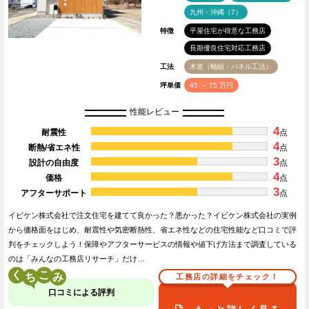
九州・沖縄（7）
特徴
平屋住宅が得意な工務店
長期優良住宅対応工務店
工法
木造（軸組・パネル工法）
坪単価
45 ～ 75 万円
性能レビュー
4
耐震性
点
4
断熱/省エネ性
点
3
設計の自由度
点
4
価格
点
3
アフターサポート
点
イビケン株式会社で注文住宅を建てて良かった？悪かった？イビケン株式会社の実例
から価格面をはじめ、耐震性や気密断熱性、省エネ性などの住宅性能など口コミで評
判をチェックしよう！保障やアフターサービスの情報や値下げ方法まで調査している
のは「みんなの工務店リサーチ」だけ…
く
こ
工務店の詳細をチェック！
口コミによる評判