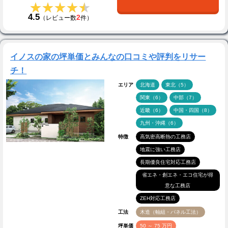
★★★★★
★★★★★
4.5
2
（レビュー数
件）
イノスの家の坪単価とみんなの口コミや評判をリサー
チ！
エリア
北海道
東北（5）
関東（6）
中部（7）
近畿（6）
中国・四国（8）
九州・沖縄（6）
特徴
高気密高断熱の工務店
地震に強い工務店
長期優良住宅対応工務店
省エネ・創エネ・エコ住宅が得
意な工務店
ZEH対応工務店
工法
木造（軸組・パネル工法）
坪単価
50 ～ 75 万円