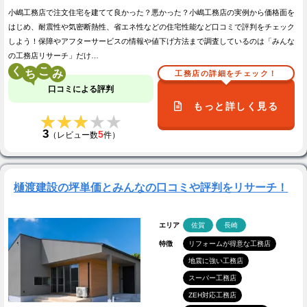
小嶋工務店で注文住宅を建てて良かった？悪かった？小嶋工務店の実例から価格面を
はじめ、耐震性や気密断熱性、省エネ性などの住宅性能など口コミで評判をチェック
しよう！保障やアフターサービスの情報や値下げ方法まで調査しているのは「みんな
の工務店リサーチ」だけ…
く
こ
工務店の詳細をチェック！
口コミによる評判
もっと詳しく見る
★★★★★
★★★★★
3
5
（レビュー数
件）
樋渡建設の坪単価とみんなの口コミや評判をリサーチ！
エリア
佐賀
長崎
特徴
リフォームが得意な工務店
地震に強い工務店
スーパー工務店
ZEH対応工務店