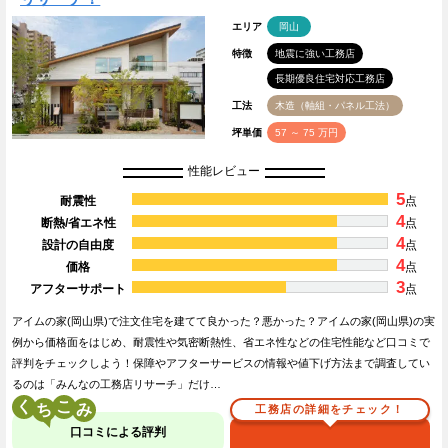
エリア
岡山
特徴
地震に強い工務店
長期優良住宅対応工務店
工法
木造（軸組・パネル工法）
坪単価
57 ～ 75 万円
性能レビュー
5
耐震性
点
4
断熱/省エネ性
点
4
設計の自由度
点
4
価格
点
3
アフターサポート
点
アイムの家(岡山県)で注文住宅を建てて良かった？悪かった？アイムの家(岡山県)の実
例から価格面をはじめ、耐震性や気密断熱性、省エネ性などの住宅性能など口コミで
評判をチェックしよう！保障やアフターサービスの情報や値下げ方法まで調査してい
るのは「みんなの工務店リサーチ」だけ…
く
こ
工務店の詳細をチェック！
口コミによる評判