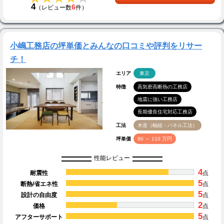
4
6
（レビュー数
件）
小嶋工務店の坪単価とみんなの口コミや評判をリサー
チ！
エリア
東京
特徴
高気密高断熱の工務店
地震に強い工務店
長期優良住宅対応工務店
工法
木造（軸組・パネル工法）
坪単価
90 ～ 110 万円
性能レビュー
4
耐震性
点
5
断熱/省エネ性
点
5
設計の自由度
点
2
価格
点
5
アフターサポート
点