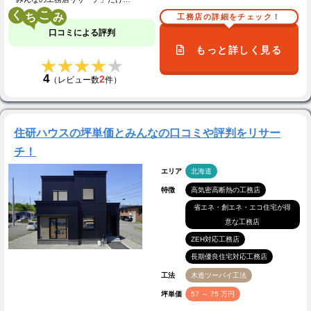
く
こ
工務店の詳細をチェック！
口コミによる評判
もっと詳しく見る
★★★★★
★★★★★
4
2
（レビュー数
件）
住研ハウスの坪単価とみんなの口コミや評判をリサー
チ！
エリア
北海道
特徴
高気密高断熱の工務店
省エネ・創エネ・エコ住宅が得
意な工務店
ZEH対応工務店
長期優良住宅対応工務店
工法
木造ツーバイ工法
坪単価
57 ～ 75 万円