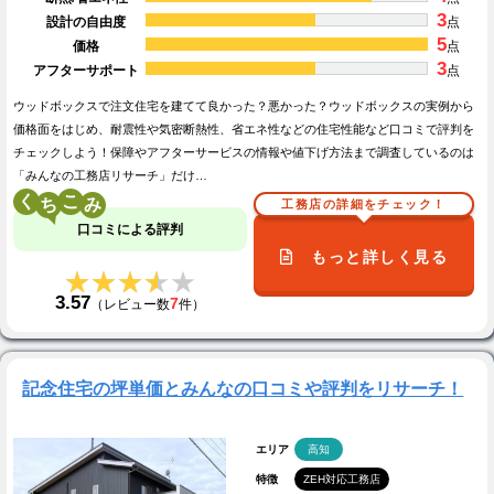
3
設計の自由度
点
5
価格
点
3
アフターサポート
点
ウッドボックスで注文住宅を建てて良かった？悪かった？ウッドボックスの実例から
価格面をはじめ、耐震性や気密断熱性、省エネ性などの住宅性能など口コミで評判を
チェックしよう！保障やアフターサービスの情報や値下げ方法まで調査しているのは
「みんなの工務店リサーチ」だけ…
く
こ
工務店の詳細をチェック！
口コミによる評判
もっと詳しく見る
★★★★★
★★★★★
3.57
7
（レビュー数
件）
記念住宅の坪単価とみんなの口コミや評判をリサーチ！
エリア
高知
特徴
ZEH対応工務店