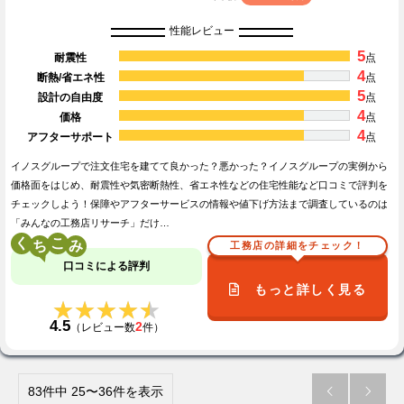
性能レビュー
5
耐震性
点
4
断熱/省エネ性
点
5
設計の自由度
点
4
価格
点
4
アフターサポート
点
イノスグループで注文住宅を建てて良かった？悪かった？イノスグループの実例から
価格面をはじめ、耐震性や気密断熱性、省エネ性などの住宅性能など口コミで評判を
チェックしよう！保障やアフターサービスの情報や値下げ方法まで調査しているのは
「みんなの工務店リサーチ」だけ…
く
こ
工務店の詳細をチェック！
口コミによる評判
もっと詳しく見る
★★★★★
★★★★★
4.5
2
（レビュー数
件）
83件中 25〜36件を表示

