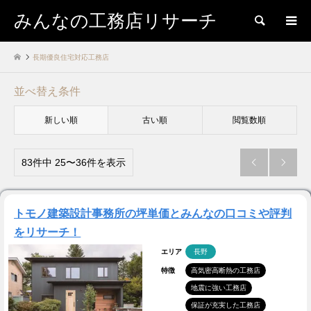
みんなの工務店リサーチ
検索
長期優良住宅対応工務店
並べ替え条件
新しい順
古い順
閲覧数順
83件中 25〜36件を表示


トモノ建築設計事務所の坪単価とみんなの口コミや評判
をリサーチ！
エリア
長野
特徴
高気密高断熱の工務店
地震に強い工務店
保証が充実した工務店