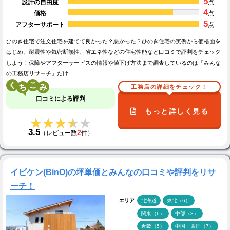
5
設計の自由度
点
4
価格
点
5
アフターサポート
点
ひのき住宅で注文住宅を建てて良かった？悪かった？ひのき住宅の実例から価格面を
はじめ、耐震性や気密断熱性、省エネ性などの住宅性能など口コミで評判をチェック
しよう！保障やアフターサービスの情報や値下げ方法まで調査しているのは「みんな
の工務店リサーチ」だけ…
く
こ
工務店の詳細をチェック！
口コミによる評判
もっと詳しく見る
★★★★★
★★★★★
3.5
2
（レビュー数
件）
イビケン(BinO)の坪単価とみんなの口コミや評判をリサ
ーチ！
エリア
北海道
東北（6）
関東（6）
中部（8）
近畿（5）
中国・四国（7）