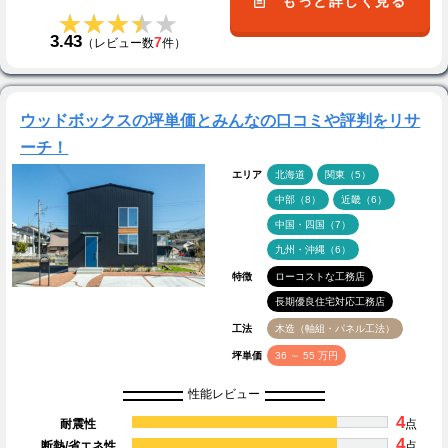
もっと詳しく見る
★★★★★
★★★★★
3.43
7
（レビュー数
件）
ウッドボックスの坪単価とみんなの口コミや評判をリサ
ーチ！
エリア
北海道
関東（5）
中部（8）
近畿（6）
中国・四国（7）
九州・沖縄（6）
特徴
ローコストな工務店
長期優良住宅対応工務店
工法
木造（軸組・パネル工法）
坪単価
36 ～ 55 万円
性能レビュー
4
耐震性
点
4
断熱/省エネ性
点