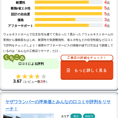
4
耐震性
点
5
断熱/省エネ性
点
5
設計の自由度
点
3
価格
点
4
アフターサポート
点
ウェルネストホームで注文住宅を建てて良かった？悪かった？ウェルネストホームの
実例から価格面をはじめ、耐震性や気密断熱性、省エネ性などの住宅性能など口コミ
で評判をチェックしよう！保障やアフターサービスの情報や値下げ方法まで調査して
いるのは「みんなの工務店リサーチ」だけ…
く
こ
工務店の詳細をチェック！
口コミによる評判
もっと詳しく見る
★★★★★
★★★★★
3.67
3
（レビュー数
件）
ヤザワランバーの坪単価とみんなの口コミや評判をリサ
ーチ！
エリア
東京
神奈川