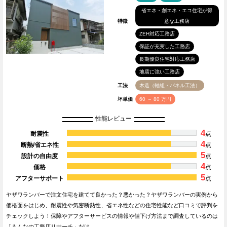
省エネ・創エネ・エコ住宅が得
特徴
意な工務店
ZEH対応工務店
保証が充実した工務店
長期優良住宅対応工務店
地震に強い工務店
工法
木造（軸組・パネル工法）
坪単価
60 ～ 80 万円
性能レビュー
4
耐震性
点
4
断熱/省エネ性
点
5
設計の自由度
点
4
価格
点
5
アフターサポート
点
ヤザワランバーで注文住宅を建てて良かった？悪かった？ヤザワランバーの実例から
価格面をはじめ、耐震性や気密断熱性、省エネ性などの住宅性能など口コミで評判を
チェックしよう！保障やアフターサービスの情報や値下げ方法まで調査しているのは
「みんなの工務店リサーチ」だけ…