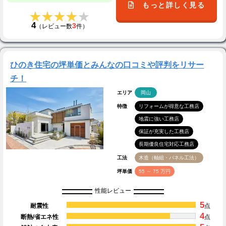
もっと詳しく見る
★★★★★
★★★★★
4
3
（レビュー数
件）
ひのき住宅の坪単価とみんなの口コミや評判をリサー
チ！
エリア
岡山
特徴
リフォームが得意な工務店
地震に強い工務店
保証が充実した工務店
長期優良住宅対応工務店
工法
木造（軸組・パネル工法）
坪単価
55 ～ 75 万円
性能レビュー
5
耐震性
点
4
断熱/省エネ性
点