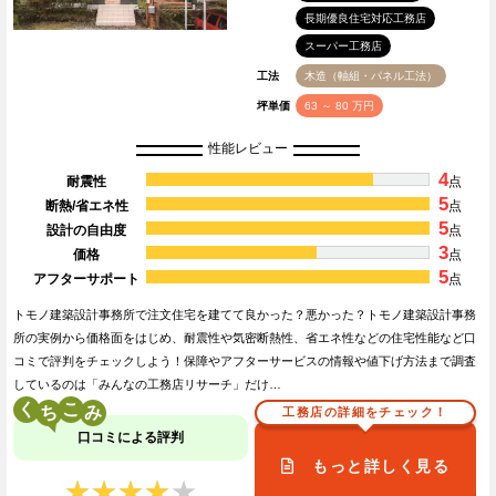
長期優良住宅対応工務店
スーパー工務店
工法
木造（軸組・パネル工法）
坪単価
63 ～ 80 万円
性能レビュー
4
耐震性
点
5
断熱/省エネ性
点
5
設計の自由度
点
3
価格
点
5
アフターサポート
点
トモノ建築設計事務所で注文住宅を建てて良かった？悪かった？トモノ建築設計事務
所の実例から価格面をはじめ、耐震性や気密断熱性、省エネ性などの住宅性能など口
コミで評判をチェックしよう！保障やアフターサービスの情報や値下げ方法まで調査
しているのは「みんなの工務店リサーチ」だけ…
く
こ
工務店の詳細をチェック！
口コミによる評判
もっと詳しく見る
★★★★★
★★★★★