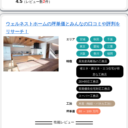
4.5
2
（レビュー数
件）
ウェルネストホームの坪単価とみんなの口コミや評判を
リサーチ！
エリア
宮城
秋田
千葉
東京
愛知
三重
大阪
香川
福岡
特徴
高気密高断熱の工務店
省エネ・創エネ・エコ住宅が得
意な工務店
ZEH対応工務店
長期優良住宅対応工務店
スーパー工務店
工法
木造（軸組・パネル工法）
坪単価
80 ～ 100 万円
性能レビュー