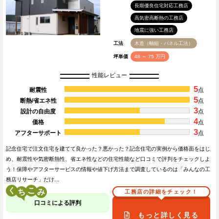
長期優良住宅対応工務店
高気密高断熱の工務店
地震に強い工務店
工法
木造（軸組・パネル工法）
坪単価
48 ～ 75 万円
性能レビュー
5
耐震性
点
5
断熱/省エネ性
点
3
設計の自由度
点
4
価格
点
3
アフターサポート
点
記念住宅で注文住宅を建てて良かった？悪かった？記念住宅の実例から価格面をはじ
め、耐震性や気密断熱性、省エネ性などの住宅性能など口コミで評判をチェックしよ
う！保障やアフターサービスの情報や値下げ方法まで調査しているのは「みんなの工
務店リサーチ」だけ…
く
こ
工務店の詳細をチェック！
口コミによる評判
もっと詳しく見る