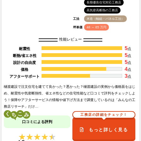
長期優良住宅対応工務店
高気密高断熱の工務店
工法
木造（軸組・パネル工法）
坪単価
48 ～ 65 万円
性能レビュー
5
耐震性
点
5
断熱/省エネ性
点
5
設計の自由度
点
4
価格
点
3
アフターサポート
点
樋渡建設で注文住宅を建てて良かった？悪かった？樋渡建設の実例から価格面をはじ
め、耐震性や気密断熱性、省エネ性などの住宅性能など口コミで評判をチェックしよ
う！保障やアフターサービスの情報や値下げ方法まで調査しているのは「みんなの工
務店リサーチ」だけ…
く
こ
工務店の詳細をチェック！
口コミによる評判
もっと詳しく見る
★★★★★
★★★★★