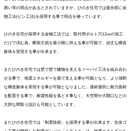
易い等の弱点があるとされていますが、ひのき住宅では接合部に金
物工法(ピン工法)を採用する事で弱点を補っています。
ひのき住宅が採用する金物工法では、取付用ボルト穴12㎜の加工
だけで済む為、断面欠損を最小限に抑える事が可能で、頑丈な構造
躯体を実現する事が出来ます。
またひのき住宅では壁で壁で建物を支えるツーバイ工法を組み合わ
せる事で、地震エネルギーを面で支える事が可能となり、より強靭
な構造躯体を実現する事が可能となりました。適材適所に耐力面材
を配置する事で、耐震性能を落とす事なく、大空間や大開口などの
大胆な間取り設計も可能としています。
またひのき住宅では「制震技術」も採用する事が出来ます。住友ゴ
ム工業が開発した制震ダンパー「ミライエ」は、地震エネルギーを