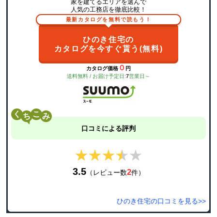
家を建てるエリアを選んで
人気の工務店を徹底比較！
最新カタログを無料で読もう！
ひのき住宅の
カタログを今すぐ貰う(無料)
０
カタログ価格
円
送料無料 / お届け予定日:
7
営業日～
く
こ
口コミによる評判
★★★★★
★★★★★
3.5
2
（レビュー数
件）
ひのき住宅の口コミを見る>>