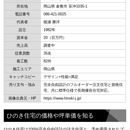
所在地
岡山県 倉敷市 笹沖1035-1
電話番号
086-421-0025
代表者
能瀬 勝洋
設立
1982年
資本金
20（百万円）
売上高
調査中
従業員数
35名
着工数
82件
施工エリア
岡山県
キャッチコピー
デザイン+性能=満足
売り文句・強み
完全自由設計のフルオーダー注文住宅と規格住
宅、共に標準仕様で長期優良住宅対応。
画像出典元・HP
https://www.hinoki-j.jp/
ひのき住宅の価格や坪単価を知る
ひのき住宅は100%完全自由設計の注文住宅と、予め用意されたプ