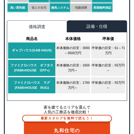
高い窓性能
省エネ住宅
換気システム
地盤保障
長期無料保証
設備・仕様
価格調査
商品名
本体価格
坪単価
本体価格の目安：3000
坪単価の目安：61～71
ギャブハウス(GAB HAUS)
～3500万円
万円
ファミクロハウス オフタス
本体価格の目安：1655
坪単価の目安：55万円
(FAMI×HOUSE OFF+)
万円～
～
ファミクロハウス ラグ
本体価格の目安：1760
坪単価の目安：55万円
(FAMI×HOUSE RUG)
万円～
～
家を建てるエリアを選んで
人気の工務店を徹底比較！
最新カタログを無料で読もう！
丸和住宅の