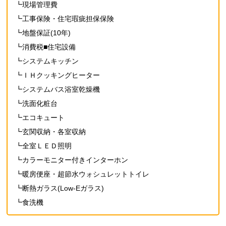
┗現場管理費
┗工事保険・住宅瑕疵担保保険
┗地盤保証(10年)
┗消費税■住宅設備
┗システムキッチン
┗ＩＨクッキングヒーター
┗システムバス浴室乾燥機
┗洗面化粧台
┗エコキュート
┗玄関収納・各室収納
┗全室ＬＥＤ照明
┗カラーモニター付きインターホン
┗暖房便座・超節水ウォシュレットトイレ
┗断熱ガラス(Low-Eガラス)
┗食洗機