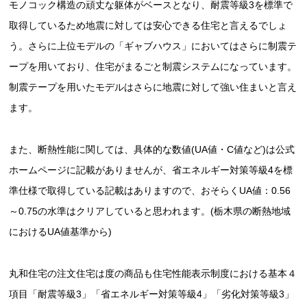
モノコック構造の頑丈な躯体がベースとなり、耐震等級3を標準で
取得しているため地震に対しては安心できる住宅と言えるでしょ
う。さらに上位モデルの「ギャブハウス」においてはさらに制震テ
ープを用いており、住宅がまるごと制震システムになっています。
制震テープを用いたモデルはさらに地震に対して強い住まいと言え
ます。
また、断熱性能に関しては、具体的な数値(UA値・C値など)は公式
ホームページに記載がありませんが、省エネルギー対策等級4を標
準仕様で取得している記載はありますので、おそらくUA値：0.56
～0.75の水準はクリアしていると思われます。(栃木県の断熱地域
におけるUA値基準から)
丸和住宅の注文住宅は度の商品も住宅性能表示制度における基本４
項目「耐震等級3」「省エネルギー対策等級4」「劣化対策等級3」