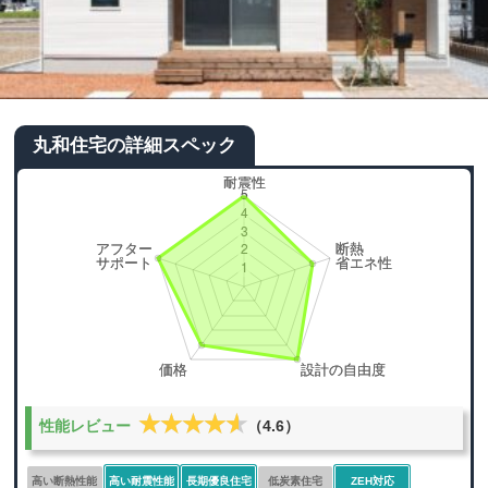
丸和住宅の詳細スペック
★★★★★
★★★★★
性能レビュー
（4.6）
高い断熱性能
高い耐震性能
長期優良住宅
低炭素住宅
ZEH対応