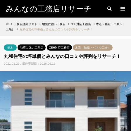
みんなの工務店リサーチ
検索
工務店詳細リスト
地震に強い工務店
ZEH対応工務店
木造（軸組・パネル
工法）
丸和住宅の坪単価とみんなの口コミや評判をリサーチ！
栃木
地震に強い工務店
ZEH対応工務店
木造（軸組・パネル工法）
丸和住宅の坪単価とみんなの口コミや評判をリサーチ！
2021.01.29 / 最終更新日：2026.06.16