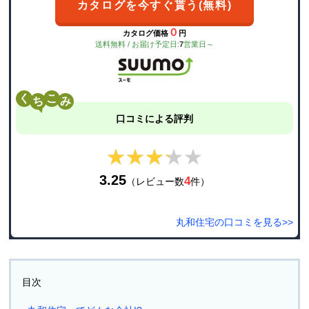
カタログを今すぐ貰う(無料)
０
カタログ価格
円
送料無料 / お届け予定日:
7
営業日～
く
こ
口コミによる評判
★★★★★
★★★★★
3.25
4
（レビュー数
件）
丸和住宅の口コミを見る>>
目次