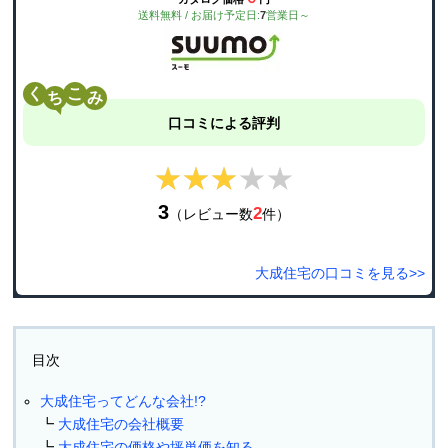
送料無料 / お届け予定日:
7
営業日～
く
こ
口コミによる評判
★★★★★
★★★★★
3
2
（レビュー数
件）
大成住宅の口コミを見る>>
目次
大成住宅ってどんな会社!?
大成住宅の会社概要
大成住宅の価格や坪単価を知る