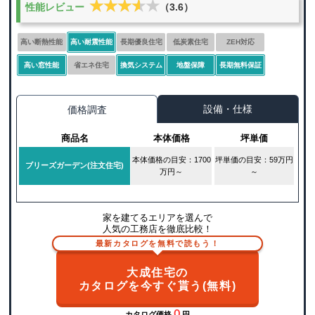
★★★★★
★★★★★
性能レビュー
（3.6）
高い断熱性能
高い耐震性能
長期優良住宅
低炭素住宅
ZEH対応
高い窓性能
省エネ住宅
換気システム
地盤保障
長期無料保証
設備・仕様
価格調査
商品名
本体価格
坪単価
本体価格の目安：1700
坪単価の目安：59万円
ブリーズガーデン(注文住宅)
万円～
～
家を建てるエリアを選んで
人気の工務店を徹底比較！
最新カタログを無料で読もう！
大成住宅の
カタログを今すぐ貰う(無料)
０
カタログ価格
円