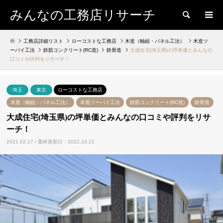
みんなの工務店リサーチ
検索
工務店詳細リスト
ローコストな工務店
木造（軸組・パネル工法）
木造ツ
ーバイ工法
鉄筋コンクリート(RC造)
鉄骨造
大成住宅(埼玉県)の坪単価とみんなの
口コミや評判をリサーチ！
埼玉
東京
ローコストな工務店
木造（軸組・パネル工法）
木造ツーバイ工法
鉄筋コンクリート(RC造)
鉄骨造
大成住宅(埼玉県)の坪単価とみんなの口コミや評判をリサ
ーチ！
2021.02.17 / 最終更新日：2022.10.21