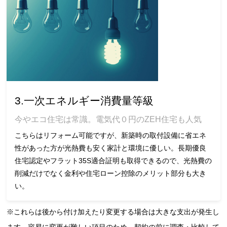
3.一次エネルギー消費量等級
今やエコ住宅は常識。電気代０円のZEH住宅も人気
こちらはリフォーム可能ですが、新築時の取付設備に省エネ
性があった方が光熱費も安く家計と環境に優しい。長期優良
住宅認定やフラット35S適合証明も取得できるので、光熱費の
削減だけでなく金利や住宅ローン控除のメリット部分も大き
い。
※これらは後から付け加えたり変更する場合は大きな支出が発生し
ます。容易に変更が難しい項目のため、契約の前に調査・比較して