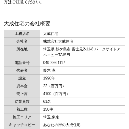
方はご注意ください。
大成住宅の会社概要
工務店名
大成住宅
会社名
株式会社大成住宅
所在地
埼玉県 鶴ケ島市 富士見2-11-8 パークサイドア
ベニューTAISEI
電話番号
049-286-1117
代表者
鈴木 孝
設立
1996年
資本金
22（百万円）
売上高
4100（百万円）
従業員数
61名
着工数
150件
施工エリア
埼玉,東京
キャッチコピー
あなたの街の大成住宅