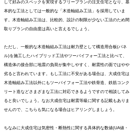
して好みのスペックを実現するフリープランの注文住宅となり、基
本的な工法としては一般的な「木造軸組み工法」を採用していま
す。木造軸組み工法は、比較的、設計の制限が少ない工法のため間
取りプランの自由度は高いと言えるでしょう。
ただし、一般的な木造軸組み工法は耐力壁として構造用合板(パネ
ル)を施工したハイブリッド工法やツーバイフォー工法と比べて、
構造体の接合部に地震の負荷が集中しやすく、耐震性の面ではやや
劣ると言われています。もし工法に不安がある場合は、大成住宅は
木造軸組み工法以外にもツーバイフォー工法や鉄骨造、鉄筋コンク
リート造などさまざまな工法に対応できるようですので相談してみ
ると良いでしょう。なお大成住宅は耐震等級に関する記載もありま
せんので、こちらも気になる場合はヒアリングしましょう。
ちなみに大成住宅は気密性・断熱性に関する具体的な数値(UA値・