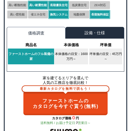
高い断熱性能
高い耐震性能
長期優良住宅
低炭素住宅
ZEH対応
高い窓性能
省エネ住宅
換気システム
地盤保障
長期無料保証
設備・仕様
価格調査
商品名
本体価格
坪単価
ファーストホームのフル装備の
本体価格の目安：1600
坪単価の目安：45万円
家
万円～
～
家を建てるエリアを選んで
人気の工務店を徹底比較！
最新カタログを無料で読もう！
ファーストホームの
カタログを今すぐ貰う(無料)
０
カタログ価格
円
送料無料 / お届け予定日:
7
営業日～