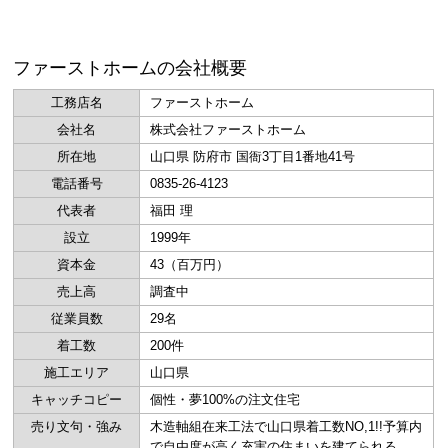
ファーストホームの会社概要
工務店名
ファーストホーム
会社名
株式会社ファーストホーム
所在地
山口県 防府市 国衙3丁目1番地41号
電話番号
0835-26-4123
代表者
福田 理
設立
1999年
資本金
43（百万円）
売上高
調査中
従業員数
29名
着工数
200件
施工エリア
山口県
キャッチコピー
個性・夢100%の注文住宅
売り文句・強み
木造軸組在来工法で山口県着工数NO,1!!予算内
で自由度が高く充実の住まいを建てられる。