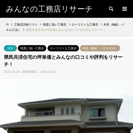
みんなの工務店リサーチ
検索
工務店詳細リスト
地震に強い工務店
ローコストな工務店
木造（軸組・パ
ネル工法）
県民共済住宅の坪単価とみんなの口コミや評判をリサーチ！
埼玉
地震に強い工務店
ローコストな工務店
木造（軸組・パネル工法）
県民共済住宅の坪単価とみんなの口コミや評判をリサー
チ！
2021.02.15 / 最終更新日：2022.10.21