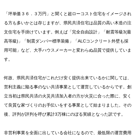
「坪単価３６．３万円」と聞くと超ローコスト住宅をイメージされ
る方も多いかとは存じますが、県民共済住宅は品質の高い木造の注
文住宅を手掛けています。例えば「完全自由設計」「耐震等級3(最
高等級)」「制震ダンパー標準装備」「ALCコンクリート外壁も採
用可能」など、大手ハウスメーカーと変わらぬ品質で提供していま
す。
何故、県民共済住宅がこれだけ安く提供出来ているかに関しては、
営利主義に陥る事のない共済事業として運営しているからです。創
立当初は県民共済の火災共済加入者の方が火災に合った際に、安く
て良質な家づくりのお手伝いをする事業として始まりました。その
後、評判が評判を呼び累計3万棟にのぼる実績となった訳です。
非営利事業を全面に出している会社になるので、最低限の運営費用