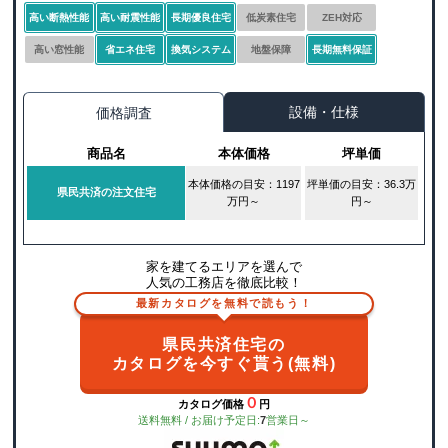
高い断熱性能
高い耐震性能
長期優良住宅
低炭素住宅
ZEH対応
高い窓性能
省エネ住宅
換気システム
地盤保障
長期無料保証
設備・仕様
価格調査
商品名
本体価格
坪単価
本体価格の目安：1197
坪単価の目安：36.3万
県民共済の注文住宅
万円～
円～
家を建てるエリアを選んで
人気の工務店を徹底比較！
最新カタログを無料で読もう！
県民共済住宅の
カタログを今すぐ貰う(無料)
０
カタログ価格
円
送料無料 / お届け予定日:
7
営業日～