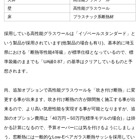
壁
高性能グラスウール
床
プラスチック系断熱材
採用している高性能グラスウールは「イゾベールスタンダード」と
いう製品が採用されています(他製品の場合も有り)。基本的に埼玉
県における「断熱等性能4等級」が標準仕様となっているので、標
準装備のままでも「UA値0.87」の基準はクリアしているものと予
想されます。
尚、追加オプションで高性能グラスウールを「吹き付け断熱」に変
更する事が出来ます。吹き付け断熱の方が隙間無く施工する事が出
来るので、より高い気密性能を実現する事が可能となりますが、追
加のオプション費用は「40万円～50万円(標準モデルの場合)」は掛
かる計算になるので、予算オーバーには気を付けるようにしましょ
う。窓断熱には一般的なLow-Eペアガラス断熱サッシを採用してい