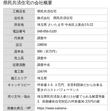
県民共済住宅の会社概要
工務店名
県民共済住宅
会社名
株式会社 県民共済住宅
所在地
埼玉県 さいたま市 中央区上落合2-5-22
電話番号
048-856-5100
代表者
調査中
設立
1985年
資本金
890（百万円）
売上高
調査中
従業員数
調査中名
着工数
1047件
施工エリア
埼玉県
キャッチコピー
坪単価３６.３万円、非営利団体だから出来る
驚きのコストパフォーマンス
売り文句・強み
埼玉県民共済加入者だけが建てられる耐震等級
3、長期優良住宅対応の坪単価36.3万円の家
画像出典元・HP
https://www.saitama-