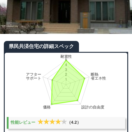
県民共済住宅の詳細スペック
★★★★★
★★★★★
性能レビュー
（4.2）