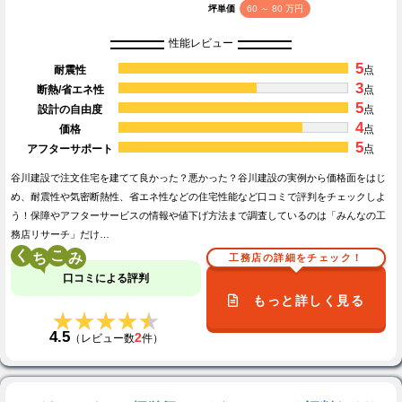
坪単価
60 ～ 80 万円
性能レビュー
5
耐震性
点
3
断熱/省エネ性
点
5
設計の自由度
点
4
価格
点
5
アフターサポート
点
谷川建設で注文住宅を建てて良かった？悪かった？谷川建設の実例から価格面をはじ
め、耐震性や気密断熱性、省エネ性などの住宅性能など口コミで評判をチェックしよ
う！保障やアフターサービスの情報や値下げ方法まで調査しているのは「みんなの工
務店リサーチ」だけ…
く
こ
工務店の詳細をチェック！
口コミによる評判
もっと詳しく見る
★★★★★
★★★★★
4.5
2
（レビュー数
件）