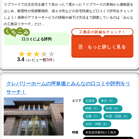
リブワークで注文住宅を建てて良かった？悪かった？リブワークの実例から価格面を
はじめ、耐震性や気密断熱性、省エネ性などの住宅性能など口コミで評判をチェック
しよう！保障やアフターサービスの情報や値下げ方法まで調査しているのは「みんな
の工務店リサーチ」だけ…
く
こ
工務店の詳細をチェック！
口コミによる評判
もっと詳しく見る
★★★★★
★★★★★
3.4
5
（レビュー数
件）
クレバリーホームの坪単価とみんなの口コミや評判をリ
サーチ！
エリア
北海道
東北（6）
関東（7）
中部（9）
近畿（7）
中国・四国（9）
九州・沖縄（8）
特徴
高気密高断熱の工務店