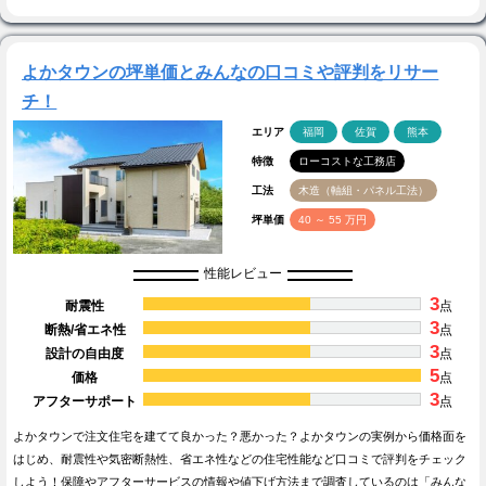
よかタウンの坪単価とみんなの口コミや評判をリサー
チ！
エリア
福岡
佐賀
熊本
特徴
ローコストな工務店
工法
木造（軸組・パネル工法）
坪単価
40 ～ 55 万円
性能レビュー
3
耐震性
点
3
断熱/省エネ性
点
3
設計の自由度
点
5
価格
点
3
アフターサポート
点
よかタウンで注文住宅を建てて良かった？悪かった？よかタウンの実例から価格面を
はじめ、耐震性や気密断熱性、省エネ性などの住宅性能など口コミで評判をチェック
しよう！保障やアフターサービスの情報や値下げ方法まで調査しているのは「みんな