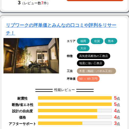
3
7
（レビュー数
件）
リブワークの坪単価とみんなの口コミや評判をリサー
チ！
エリア
福岡
佐賀
熊本
大分
特徴
高気密高断熱の工務店
地震に強い工務店
工法
木造（軸組・パネル工法）
坪単価
50 ～ 65 万円
性能レビュー
5
耐震性
点
5
断熱/省エネ性
点
4
設計の自由度
点
4
価格
点
3
アフターサポート
点