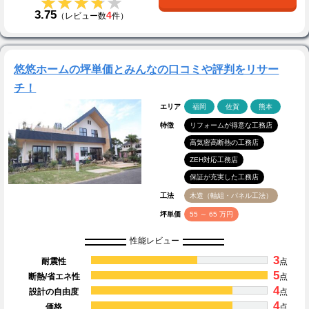
★★★★★
★★★★★
3.75
4
（レビュー数
件）
悠悠ホームの坪単価とみんなの口コミや評判をリサー
チ！
エリア
福岡
佐賀
熊本
特徴
リフォームが得意な工務店
高気密高断熱の工務店
ZEH対応工務店
保証が充実した工務店
工法
木造（軸組・パネル工法）
坪単価
55 ～ 65 万円
性能レビュー
3
耐震性
点
5
断熱/省エネ性
点
4
設計の自由度
点
4
価格
点