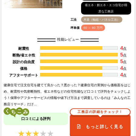
省エネ・創エネ・エコ住宅が得
意な工務店
工法
木造（軸組・パネル工法）
坪単価
60 ～ 80 万円
性能レビュー
4
耐震性
点
5
断熱/省エネ性
点
5
設計の自由度
点
4
価格
点
4
アフターサポート
点
健康住宅で注文住宅を建てて良かった？悪かった？健康住宅の実例から価格面をはじ
め、耐震性や気密断熱性、省エネ性などの住宅性能など口コミで評判をチェックしよ
う！保障やアフターサービスの情報や値下げ方法まで調査しているのは「みんなの工
務店リサーチ」だけ…
く
こ
工務店の詳細をチェック！
口コミによる評判
もっと詳しく見る
★★★★★
★★★★★