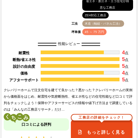
省エネ・創エネ・エコ住宅が得
意な工務店
ZEH対応工務店
工法
木造（軸組・パネル工法）
坪単価
45 ～ 75 万円
性能レビュー
4
耐震性
点
5
断熱/省エネ性
点
5
設計の自由度
点
4
価格
点
5
アフターサポート
点
クレバリーホームで注文住宅を建てて良かった？悪かった？クレバリーホームの実例
から価格面をはじめ、耐震性や気密断熱性、省エネ性などの住宅性能など口コミで評
判をチェックしよう！保障やアフターサービスの情報や値下げ方法まで調査している
のは「みんなの工務店リサーチ」だけ…
く
こ
工務店の詳細をチェック！
口コミによる評判
もっと詳しく見る