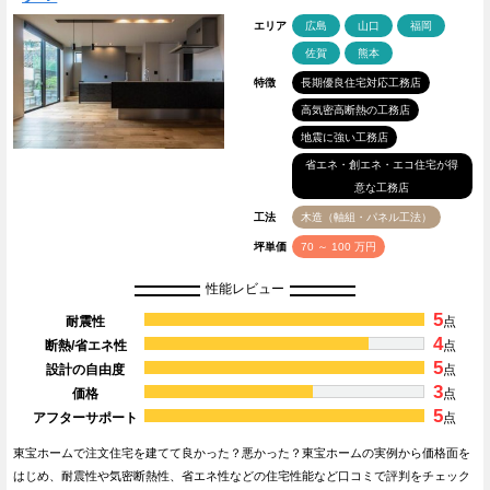
エリア
広島
山口
福岡
佐賀
熊本
特徴
長期優良住宅対応工務店
高気密高断熱の工務店
地震に強い工務店
省エネ・創エネ・エコ住宅が得
意な工務店
工法
木造（軸組・パネル工法）
坪単価
70 ～ 100 万円
性能レビュー
5
耐震性
点
4
断熱/省エネ性
点
5
設計の自由度
点
3
価格
点
5
アフターサポート
点
東宝ホームで注文住宅を建てて良かった？悪かった？東宝ホームの実例から価格面を
はじめ、耐震性や気密断熱性、省エネ性などの住宅性能など口コミで評判をチェック