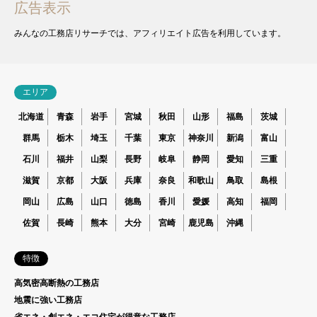
広告表示
みんなの工務店リサーチでは、アフィリエイト広告を利用しています。
エリア
北海道
青森
岩手
宮城
秋田
山形
福島
茨城
群馬
栃木
埼玉
千葉
東京
神奈川
新潟
富山
石川
福井
山梨
長野
岐阜
静岡
愛知
三重
滋賀
京都
大阪
兵庫
奈良
和歌山
鳥取
島根
岡山
広島
山口
徳島
香川
愛媛
高知
福岡
佐賀
長崎
熊本
大分
宮崎
鹿児島
沖縄
特徴
高気密高断熱の工務店
地震に強い工務店
省エネ・創エネ・エコ住宅が得意な工務店