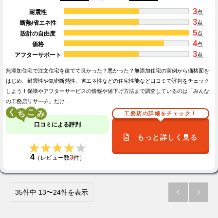
3
耐震性
点
3
断熱/省エネ性
点
5
設計の自由度
点
4
価格
点
3
アフターサポート
点
無添加住宅で注文住宅を建てて良かった？悪かった？無添加住宅の実例から価格面を
はじめ、耐震性や気密断熱性、省エネ性などの住宅性能など口コミで評判をチェック
しよう！保障やアフターサービスの情報や値下げ方法まで調査しているのは「みんな
の工務店リサーチ」だけ…
く
こ
工務店の詳細をチェック！
口コミによる評判
もっと詳しく見る
★★★★★
★★★★★
4
3
（レビュー数
件）
35件中 13〜24件を表示

