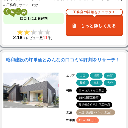
の工務店リサーチ」だけ…
く
こ
工務店の詳細をチェック！
口コミによる評判
もっと詳しく見る
★★★★★
★★★★★
2.18
11
（レビュー数
件）
昭和建設の坪単価とみんなの口コミや評判をリサーチ！
エリア
山口
福岡
佐賀
長崎
熊本
大分
特徴
ローコストな工務店
ZEH対応工務店
長期優良住宅対応工務店
工法
木造（軸組・パネル工法）
坪単価
41 ～ 48 万円