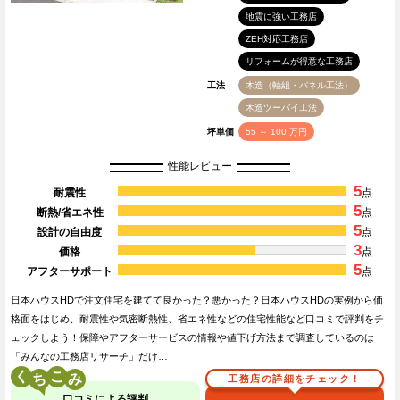
地震に強い工務店
ZEH対応工務店
リフォームが得意な工務店
工法
木造（軸組・パネル工法）
木造ツーバイ工法
坪単価
55 ～ 100 万円
性能レビュー
5
耐震性
点
5
断熱/省エネ性
点
5
設計の自由度
点
3
価格
点
5
アフターサポート
点
日本ハウスHDで注文住宅を建てて良かった？悪かった？日本ハウスHDの実例から価
格面をはじめ、耐震性や気密断熱性、省エネ性などの住宅性能など口コミで評判をチ
ェックしよう！保障やアフターサービスの情報や値下げ方法まで調査しているのは
「みんなの工務店リサーチ」だけ…
く
こ
工務店の詳細をチェック！
口コミによる評判