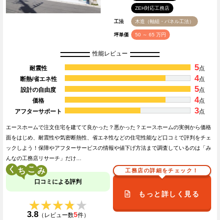
ZEH対応工務店
工法
木造（軸組・パネル工法）
坪単価
50 ～ 65 万円
性能レビュー
5
耐震性
点
4
断熱/省エネ性
点
5
設計の自由度
点
4
価格
点
3
アフターサポート
点
エースホームで注文住宅を建てて良かった？悪かった？エースホームの実例から価格
面をはじめ、耐震性や気密断熱性、省エネ性などの住宅性能など口コミで評判をチェ
ックしよう！保障やアフターサービスの情報や値下げ方法まで調査しているのは「み
んなの工務店リサーチ」だけ…
く
こ
工務店の詳細をチェック！
口コミによる評判
もっと詳しく見る
★★★★★
★★★★★
3.8
5
（レビュー数
件）