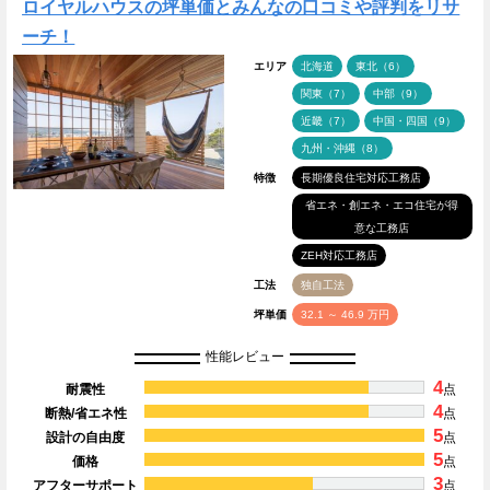
ロイヤルハウスの坪単価とみんなの口コミや評判をリサ
ーチ！
エリア
北海道
東北（6）
関東（7）
中部（9）
近畿（7）
中国・四国（9）
九州・沖縄（8）
特徴
長期優良住宅対応工務店
省エネ・創エネ・エコ住宅が得
意な工務店
ZEH対応工務店
工法
独自工法
坪単価
32.1 ～ 46.9 万円
性能レビュー
4
耐震性
点
4
断熱/省エネ性
点
5
設計の自由度
点
5
価格
点
3
アフターサポート
点