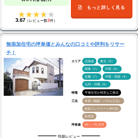
もっと詳しく見る
★★★★★
★★★★★
3.67
3
（レビュー数
件）
無添加住宅の坪単価とみんなの口コミや評判をリサー
チ！
エリア
北海道
東北（5）
関東（7）
中部（9）
近畿（7）
中国・四国（9）
九州・沖縄（8）
特徴
平屋住宅が得意な工務店
工法
木造（軸組・パネル工法）
鉄筋コンクリート(RC造)
鉄骨造
坪単価
60 ～ 70 万円
性能レビュー