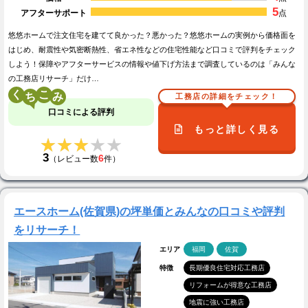
5
アフターサポート
点
悠悠ホームで注文住宅を建てて良かった？悪かった？悠悠ホームの実例から価格面を
はじめ、耐震性や気密断熱性、省エネ性などの住宅性能など口コミで評判をチェック
しよう！保障やアフターサービスの情報や値下げ方法まで調査しているのは「みんな
の工務店リサーチ」だけ…
く
こ
工務店の詳細をチェック！
口コミによる評判
もっと詳しく見る
★★★★★
★★★★★
3
6
（レビュー数
件）
エースホーム(佐賀県)の坪単価とみんなの口コミや評判
をリサーチ！
エリア
福岡
佐賀
特徴
長期優良住宅対応工務店
リフォームが得意な工務店
地震に強い工務店