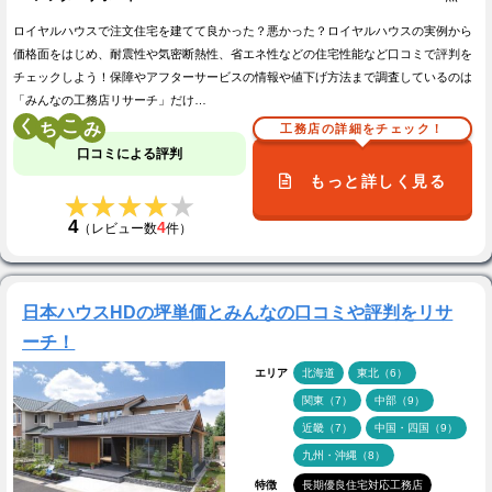
ロイヤルハウスで注文住宅を建てて良かった？悪かった？ロイヤルハウスの実例から
価格面をはじめ、耐震性や気密断熱性、省エネ性などの住宅性能など口コミで評判を
チェックしよう！保障やアフターサービスの情報や値下げ方法まで調査しているのは
「みんなの工務店リサーチ」だけ…
く
こ
工務店の詳細をチェック！
口コミによる評判
もっと詳しく見る
★★★★★
★★★★★
4
4
（レビュー数
件）
日本ハウスHDの坪単価とみんなの口コミや評判をリサ
ーチ！
エリア
北海道
東北（6）
関東（7）
中部（9）
近畿（7）
中国・四国（9）
九州・沖縄（8）
特徴
長期優良住宅対応工務店