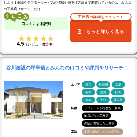
しよう！保障やアフターサービスの情報や値下げ方法まで調査しているのは「みんな
の工務店リサーチ」だけ…
く
こ
工務店の詳細をチェック！
口コミによる評判
もっと詳しく見る
★★★★★
★★★★★
4.5
2
（レビュー数
件）
谷川建設の坪単価とみんなの口コミや評判をリサーチ！
エリア
東京
神奈川
広島
福岡
佐賀
長崎
熊本
大分
鹿児島
特徴
リフォームが得意な工務店
地震に強い工務店
保証が充実した工務店
工法
木造（軸組・パネル工法）