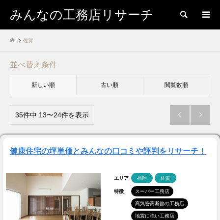
みんなの工務店リサーチ
検索
佐賀
並べ替え条件
新しい順
古い順
閲覧数順
35件中 13〜24件を表示


健康住宅の坪単価とみんなの口コミや評判をリサーチ！
エリア
福岡
佐賀
特徴
スーパー工務店
高気密高断熱の工務店
地震に強い工務店