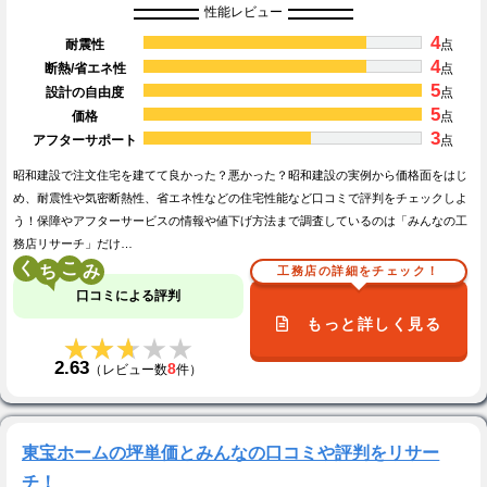
性能レビュー
4
耐震性
点
4
断熱/省エネ性
点
5
設計の自由度
点
5
価格
点
3
アフターサポート
点
昭和建設で注文住宅を建てて良かった？悪かった？昭和建設の実例から価格面をはじ
め、耐震性や気密断熱性、省エネ性などの住宅性能など口コミで評判をチェックしよ
う！保障やアフターサービスの情報や値下げ方法まで調査しているのは「みんなの工
務店リサーチ」だけ…
く
こ
工務店の詳細をチェック！
口コミによる評判
もっと詳しく見る
★★★★★
★★★★★
2.63
8
（レビュー数
件）
東宝ホームの坪単価とみんなの口コミや評判をリサー
チ！