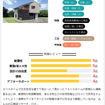
中部（6）
近畿（3）
中国・四国（5）
九州・沖縄（4）
特徴
高気密高断熱の工務店
地震に強い工務店
ローコストな工務店
工法
木造（軸組・パネル工法）
坪単価
50 ～ 60 万円
性能レビュー
5
耐震性
点
5
断熱/省エネ性
点
3
設計の自由度
点
4
価格
点
4
アフターサポート
点
エースホームで注文住宅を建てて良かった？悪かった？エースホームの実例から価格
面をはじめ、耐震性や気密断熱性、省エネ性などの住宅性能など口コミで評判をチェ
ックしよう！保障やアフターサービスの情報や値下げ方法まで調査しているのは「み
んなの工務店リサーチ」だけ…