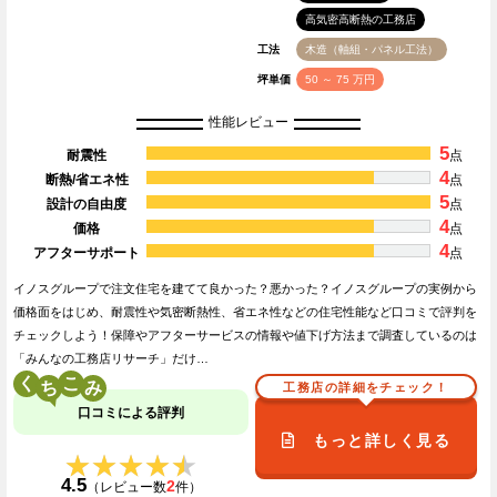
高気密高断熱の工務店
工法
木造（軸組・パネル工法）
坪単価
50 ～ 75 万円
性能レビュー
5
耐震性
点
4
断熱/省エネ性
点
5
設計の自由度
点
4
価格
点
4
アフターサポート
点
イノスグループで注文住宅を建てて良かった？悪かった？イノスグループの実例から
価格面をはじめ、耐震性や気密断熱性、省エネ性などの住宅性能など口コミで評判を
チェックしよう！保障やアフターサービスの情報や値下げ方法まで調査しているのは
「みんなの工務店リサーチ」だけ…
く
こ
工務店の詳細をチェック！
口コミによる評判
もっと詳しく見る
★★★★★
★★★★★
4.5
2
（レビュー数
件）