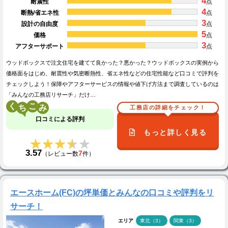
4
耐震性
点
4
断熱/省エネ性
点
3
設計の自由度
点
5
価格
点
3
アフターサポート
点
ウッドボックスで注文住宅を建てて良かった？悪かった？ウッドボックスの実例から
価格面をはじめ、耐震性や気密断熱性、省エネ性などの住宅性能など口コミで評判を
チェックしよう！保障やアフターサービスの情報や値下げ方法まで調査しているのは
「みんなの工務店リサーチ」だけ…
く
こ
工務店の詳細をチェック！
口コミによる評判
もっと詳しく見る
★★★★★
★★★★★
3.57
7
（レビュー数
件）
エースホーム(FC)の坪単価とみんなの口コミや評判をリ
サーチ！
エリア
東北（3）
関東（3）