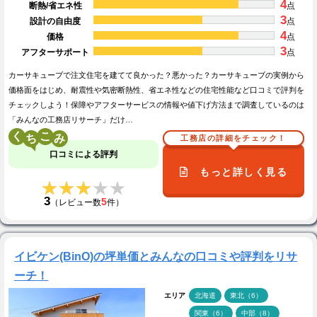
4
断熱/省エネ性
点
3
設計の自由度
点
4
価格
点
3
アフターサポート
点
カーサキューブで注文住宅を建てて良かった？悪かった？カーサキューブの実例から
価格面をはじめ、耐震性や気密断熱性、省エネ性などの住宅性能など口コミで評判を
チェックしよう！保障やアフターサービスの情報や値下げ方法まで調査しているのは
「みんなの工務店リサーチ」だけ…
く
こ
工務店の詳細をチェック！
口コミによる評判
もっと詳しく見る
★★★★★
★★★★★
3
5
（レビュー数
件）
イビケン(BinO)の坪単価とみんなの口コミや評判をリサ
ーチ！
エリア
北海道
東北（6）
関東（6）
中部（8）