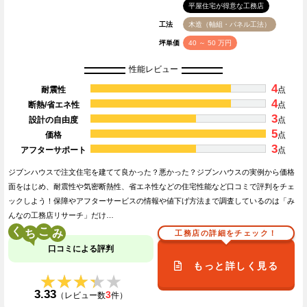
平屋住宅が得意な工務店
工法
木造（軸組・パネル工法）
坪単価
40 ～ 50 万円
性能レビュー
4
耐震性
点
4
断熱/省エネ性
点
3
設計の自由度
点
5
価格
点
3
アフターサポート
点
ジブンハウスで注文住宅を建てて良かった？悪かった？ジブンハウスの実例から価格
面をはじめ、耐震性や気密断熱性、省エネ性などの住宅性能など口コミで評判をチェ
ックしよう！保障やアフターサービスの情報や値下げ方法まで調査しているのは「み
んなの工務店リサーチ」だけ…
く
こ
工務店の詳細をチェック！
口コミによる評判
もっと詳しく見る
★★★★★
★★★★★
3.33
3
（レビュー数
件）