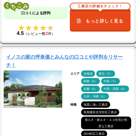
く
こ
工務店の詳細をチェック！
口コミによる評判
もっと詳しく見る
★★★★★
★★★★★
4.5
2
（レビュー数
件）
イノスの家の坪単価とみんなの口コミや評判をリサー
チ！
エリア
北海道
東北（5）
関東（6）
中部（7）
近畿（6）
中国・四国（8）
九州・沖縄（6）
特徴
地震に強い工務店
長期優良住宅対応工務店
省エネ・創エネ・エコ住宅が得
意な工務店
ZEH対応工務店