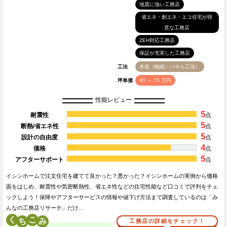
地震に強い工務店
省エネ・創エネ・エコ住宅が得
意な工務店
ZEH対応工務店
保証が充実した工務店
工法
木造（軸組・パネル工法）
坪単価
40 ～ 75 万円
性能レビュー
5
耐震性
点
5
断熱/省エネ性
点
5
設計の自由度
点
4
価格
点
5
アフターサポート
点
イシンホームで注文住宅を建てて良かった？悪かった？イシンホームの実例から価格
面をはじめ、耐震性や気密断熱性、省エネ性などの住宅性能など口コミで評判をチェ
ックしよう！保障やアフターサービスの情報や値下げ方法まで調査しているのは「み
んなの工務店リサーチ」だけ…
く
こ
工務店の詳細をチェック！