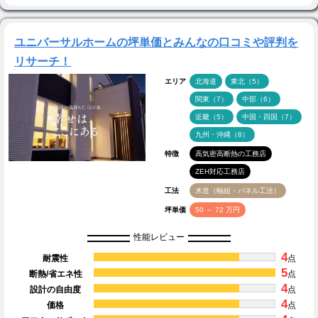
ユニバーサルホームの坪単価とみんなの口コミや評判を
リサーチ！
エリア
北海道
東北（5）
関東（7）
中部（6）
近畿（5）
中国・四国（7）
九州・沖縄（8）
特徴
高気密高断熱の工務店
ZEH対応工務店
工法
木造（軸組・パネル工法）
坪単価
50 ～ 72 万円
性能レビュー
4
耐震性
点
5
断熱/省エネ性
点
4
設計の自由度
点
4
価格
点