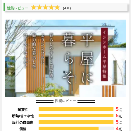
★★★★★
★★★★★
性能レビュー
（4.8）
性能レビュー
5
耐震性
点
5
断熱/省エネ性
点
5
設計の自由度
点
4
価格
点