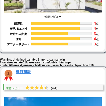
性能レビュー
4
耐震性
点
4
断熱/省エネ性
点
3
設計の自由度
点
4
価格
点
3
アフターサポート
点
Warning
: Undefined variable $rank_area_name in
/home/realestate01/varesearch.com/public_html/wp-
content/themes/gensen_child/custom_search_results.php
on line
816
樋渡建設
★★★★★
★★★★★
性能レビュー
（4.4）