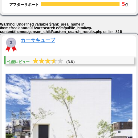
5
アフターサポート
点
Warning
: Undefined variable $rank_area_name in
/home/realestate01/varesearch.com/public_html/wp-
content/themes/gensen_child/custom_search_results.php
on line
816
カーサキューブ
★★★★★
★★★★★
性能レビュー
（3.6）