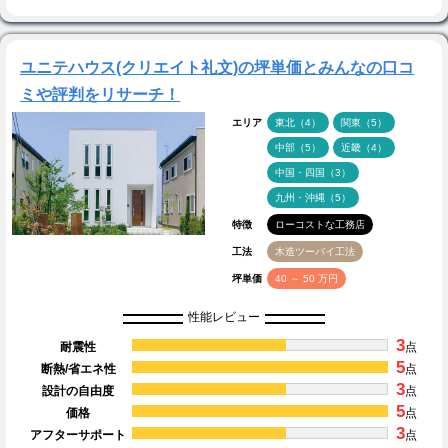
ユニテハウス(クリエイト礼文)の坪単価とみんなの口コ
ミや評判をリサーチ！
エリア
東北（4）
関東（5）
中部（5）
近畿（4）
中国・四国（3）
九州・沖縄（5）
特徴
ローコストな工務店
工法
木造ツーバイ工法
坪単価
40 ～ 50 万円
性能レビュー
3
耐震性
点
5
断熱/省エネ性
点
3
設計の自由度
点
5
価格
点
3
アフターサポート
点