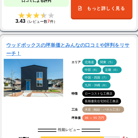
口コミによる評判
もっと詳しく見る
★★★★★
★★★★★
3.43
7
（レビュー数
件）
ウッドボックスの坪単価とみんなの口コミや評判をリサ
ーチ！
エリア
北海道
関東（5）
中部（8）
近畿（6）
中国・四国（7）
九州・沖縄（6）
特徴
ローコストな工務店
長期優良住宅対応工務店
工法
木造（軸組・パネル工法）
坪単価
36 ～ 55 万円
性能レビュー