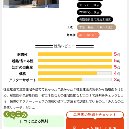
スーパー工務店
ZEH対応工務店
長期優良住宅対応工務店
工法
木造（軸組・パネル工法）
坪単価
48 ～ 65 万円
性能レビュー
5
耐震性
点
5
断熱/省エネ性
点
5
設計の自由度
点
4
価格
点
3
アフターサポート
点
樋渡建設で注文住宅を建てて良かった？悪かった？樋渡建設の実例から価格面をはじ
め、耐震性や気密断熱性、省エネ性などの住宅性能など口コミで評判をチェックしよ
う！保障やアフターサービスの情報や値下げ方法まで調査しているのは「みんなの工
務店リサーチ」だけ…
く
こ
工務店の詳細をチェック！
口コミによる評判
もっと詳しく見る