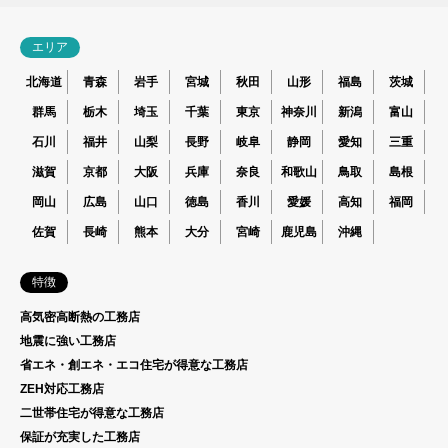
エリア
北海道
青森
岩手
宮城
秋田
山形
福島
茨城
群馬
栃木
埼玉
千葉
東京
神奈川
新潟
富山
石川
福井
山梨
長野
岐阜
静岡
愛知
三重
滋賀
京都
大阪
兵庫
奈良
和歌山
鳥取
島根
岡山
広島
山口
徳島
香川
愛媛
高知
福岡
佐賀
長崎
熊本
大分
宮崎
鹿児島
沖縄
特徴
高気密高断熱の工務店
地震に強い工務店
省エネ・創エネ・エコ住宅が得意な工務店
ZEH対応工務店
二世帯住宅が得意な工務店
保証が充実した工務店