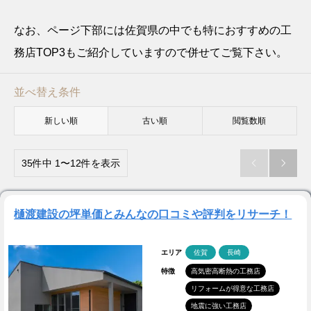
なお、ページ下部には佐賀県の中でも特におすすめの工
務店TOP3もご紹介していますので併せてご覧下さい。
並べ替え条件
新しい順
古い順
閲覧数順
35件中 1〜12件を表示


樋渡建設の坪単価とみんなの口コミや評判をリサーチ！
エリア
佐賀
長崎
特徴
高気密高断熱の工務店
リフォームが得意な工務店
地震に強い工務店