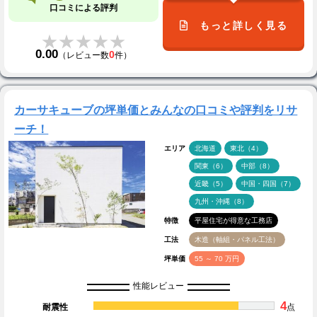
口コミによる評判
もっと詳しく見る
★★★★★
★★★★★
0.00
0
（レビュー数
件）
カーサキューブの坪単価とみんなの口コミや評判をリサ
ーチ！
エリア
北海道
東北（4）
関東（6）
中部（8）
近畿（5）
中国・四国（7）
九州・沖縄（8）
特徴
平屋住宅が得意な工務店
工法
木造（軸組・パネル工法）
坪単価
55 ～ 70 万円
性能レビュー
4
耐震性
点