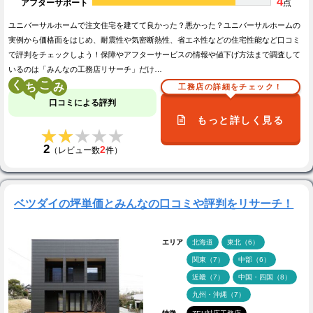
4
アフターサポート
点
ユニバーサルホームで注文住宅を建てて良かった？悪かった？ユニバーサルホームの
実例から価格面をはじめ、耐震性や気密断熱性、省エネ性などの住宅性能など口コミ
で評判をチェックしよう！保障やアフターサービスの情報や値下げ方法まで調査して
いるのは「みんなの工務店リサーチ」だけ…
く
こ
工務店の詳細をチェック！
口コミによる評判
もっと詳しく見る
★★★★★
★★★★★
2
2
（レビュー数
件）
ベツダイの坪単価とみんなの口コミや評判をリサーチ！
エリア
北海道
東北（6）
関東（7）
中部（6）
近畿（7）
中国・四国（8）
九州・沖縄（7）