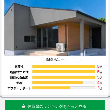
性能レビュー
5
耐震性
点
5
断熱/省エネ性
点
5
設計の自由度
点
4
価格
点
3
アフターサポート
点
佐賀県のランキングをもっと見る