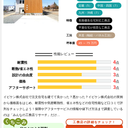
近畿（5）
中国・四国（7）
九州・沖縄（7）
特徴
長期優良住宅対応工務店
平屋住宅が得意な工務店
工法
木造（軸組・パネル工法）
坪単価
45 ～ 75 万円
性能レビュー
4
耐震性
点
4
断熱/省エネ性
点
3
設計の自由度
点
4
価格
点
3
アフターサポート
点
イビケン株式会社で注文住宅を建てて良かった？悪かった？イビケン株式会社の実例
から価格面をはじめ、耐震性や気密断熱性、省エネ性などの住宅性能など口コミで評
判をチェックしよう！保障やアフターサービスの情報や値下げ方法まで調査している
のは「みんなの工務店リサーチ」だけ…
く
こ
工務店の詳細をチェック！