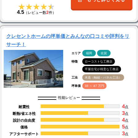
★★★★★
★★★★★
4.5
2
（レビュー数
件）
クレセントホームの坪単価とみんなの口コミや評判をリ
サーチ！
エリア
福岡
佐賀
特徴
ローコストな工務店
平屋住宅が得意な工務店
工法
木造（軸組・パネル工法）
坪単価
38 ～ 47 万円
性能レビュー
4
耐震性
点
3
断熱/省エネ性
点
4
設計の自由度
点
5
価格
点
3
アフターサポート
点