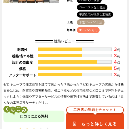
特徴
ZEH対応工務店
ローコストな工務店
平屋住宅が得意な工務店
工法
木造ツーバイ工法
坪単価
35 ～ 55 万円
性能レビュー
3
耐震性
点
3
断熱/省エネ性
点
4
設計の自由度
点
5
価格
点
3
アフターサポート
点
ゼロキューブで注文住宅を建てて良かった？悪かった？ゼロキューブの実例から価格
面をはじめ、耐震性や気密断熱性、省エネ性などの住宅性能など口コミで評判をチェ
ックしよう！保障やアフターサービスの情報や値下げ方法まで調査しているのは「み
んなの工務店リサーチ」だけ…
く
こ
工務店の詳細をチェック！
口コミによる評判
もっと詳しく見る