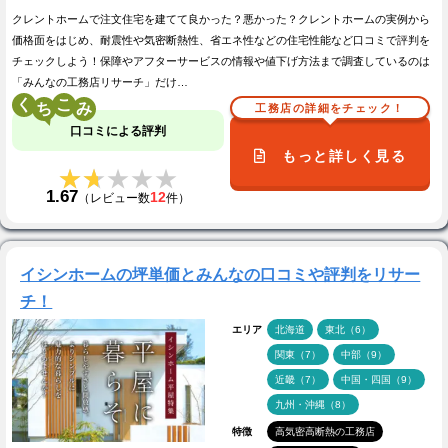
クレントホームで注文住宅を建てて良かった？悪かった？クレントホームの実例から
価格面をはじめ、耐震性や気密断熱性、省エネ性などの住宅性能など口コミで評判を
チェックしよう！保障やアフターサービスの情報や値下げ方法まで調査しているのは
「みんなの工務店リサーチ」だけ…
く
こ
工務店の詳細をチェック！
口コミによる評判
もっと詳しく見る
★★★★★
★★★★★
1.67
12
（レビュー数
件）
イシンホームの坪単価とみんなの口コミや評判をリサー
チ！
エリア
北海道
東北（6）
関東（7）
中部（9）
近畿（7）
中国・四国（9）
九州・沖縄（8）
特徴
高気密高断熱の工務店