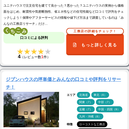
ユニテハウスで注文住宅を建てて良かった？悪かった？ユニテハウスの実例から価格
面をはじめ、耐震性や気密断熱性、省エネ性などの住宅性能など口コミで評判をチェ
ックしよう！保障やアフターサービスの情報や値下げ方法まで調査しているのは「み
んなの工務店リサーチ」だけ…
く
こ
工務店の詳細をチェック！
口コミによる評判
もっと詳しく見る
★★★★★
★★★★★
4
1
（レビュー数
件）
ジブンハウスの坪単価とみんなの口コミや評判をリサー
チ！
エリア
北海道
東北（6）
関東（7）
中部（7）
近畿（7）
中国・四国（9）
九州・沖縄（8）
特徴
ローコストな工務店