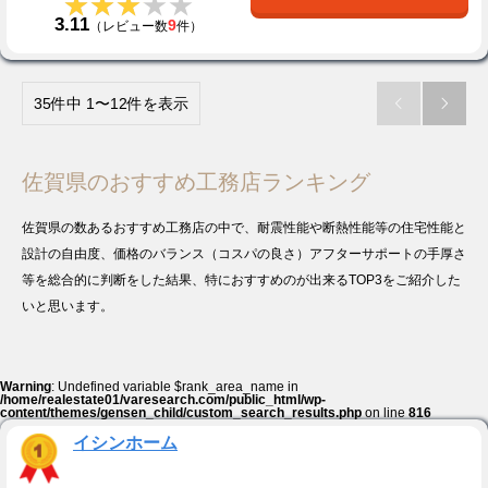
★★★★★
★★★★★
3.11
9
（レビュー数
件）
35件中 1〜12件を表示


佐賀県のおすすめ工務店ランキング
佐賀県の数あるおすすめ工務店の中で、耐震性能や断熱性能等の住宅性能と
設計の自由度、価格のバランス（コスパの良さ）アフターサポートの手厚さ
等を総合的に判断をした結果、特におすすめのが出来るTOP3をご紹介した
いと思います。
Warning
: Undefined variable $rank_area_name in
/home/realestate01/varesearch.com/public_html/wp-
content/themes/gensen_child/custom_search_results.php
on line
816
イシンホーム