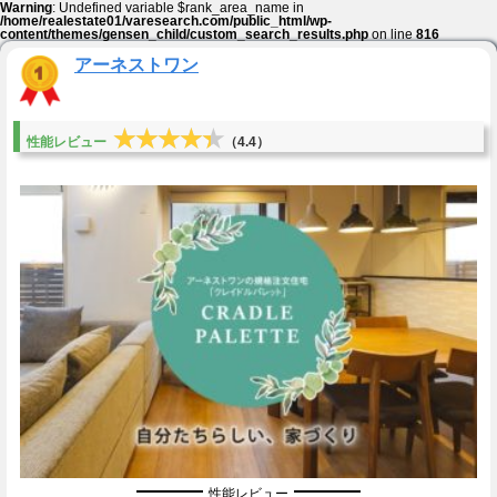
Warning
: Undefined variable $rank_area_name in
/home/realestate01/varesearch.com/public_html/wp-
content/themes/gensen_child/custom_search_results.php
on line
816
アーネストワン
★★★★★
★★★★★
性能レビュー
（4.4）
性能レビュー