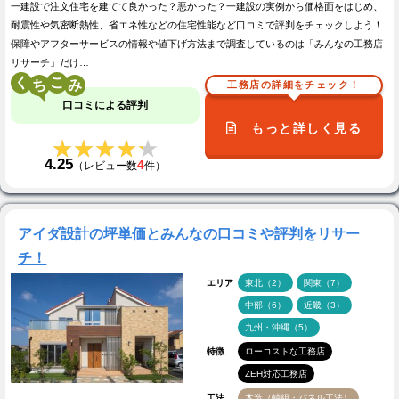
一建設で注文住宅を建てて良かった？悪かった？一建設の実例から価格面をはじめ、
耐震性や気密断熱性、省エネ性などの住宅性能など口コミで評判をチェックしよう！
保障やアフターサービスの情報や値下げ方法まで調査しているのは「みんなの工務店
リサーチ」だけ…
く
こ
工務店の詳細をチェック！
口コミによる評判
もっと詳しく見る
★★★★★
★★★★★
4.25
4
（レビュー数
件）
アイダ設計の坪単価とみんなの口コミや評判をリサー
チ！
エリア
東北（2）
関東（7）
中部（6）
近畿（3）
九州・沖縄（5）
特徴
ローコストな工務店
ZEH対応工務店
工法
木造（軸組・パネル工法）