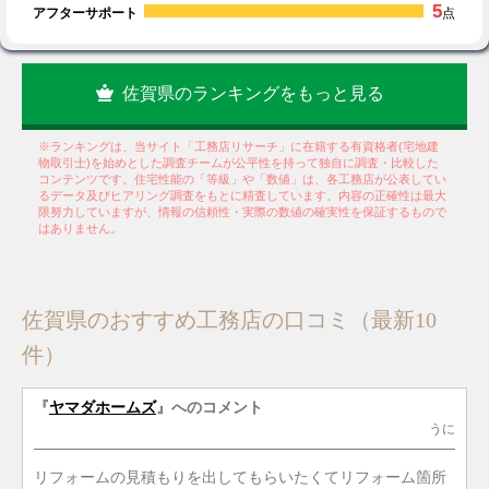
5
アフターサポート
点
佐賀県のランキングをもっと見る
※ランキングは、当サイト「工務店リサーチ」に在籍する有資格者(宅地建
物取引士)を始めとした調査チームが公平性を持って独自に調査・比較した
コンテンツです。住宅性能の「等級」や「数値」は、各工務店が公表してい
るデータ及びヒアリング調査をもとに精査しています。内容の正確性は最大
限努力していますが、情報の信頼性・実際の数値の確実性を保証するもので
はありません。
佐賀県のおすすめ工務店の口コミ（最新10
件）
『
ヤマダホームズ
』へのコメント
うに
リフォームの見積もりを出してもらいたくてリフォーム箇所