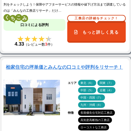
判をチェックしよう！保障やアフターサービスの情報や値下げ方法まで調査している
のは「みんなの工務店リサーチ」だけ…
く
こ
工務店の詳細をチェック！
口コミによる評判
もっと詳しく見る
★★★★★
★★★★★
4.33
3
（レビュー数
件）
桧家住宅の坪単価とみんなの口コミや評判をリサーチ！
エリア
東北（6）
関東（7）
中部（5）
近畿（4）
中国・四国（7）
九州・沖縄（6）
特徴
長期優良住宅対応工務店
高気密高断熱の工務店
ローコストな工務店