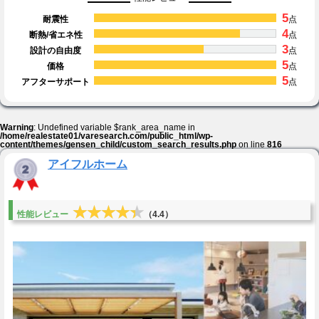
5
耐震性
点
4
断熱/省エネ性
点
3
設計の自由度
点
5
価格
点
5
アフターサポート
点
Warning
: Undefined variable $rank_area_name in
/home/realestate01/varesearch.com/public_html/wp-
content/themes/gensen_child/custom_search_results.php
on line
816
アイフルホーム
★★★★★
★★★★★
性能レビュー
（4.4）