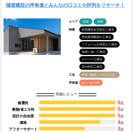
樋渡建設の坪単価とみんなの口コミや評判をリサーチ！
エリア
佐賀
長崎
特徴
長期優良住宅対応工務店
高気密高断熱の工務店
リフォームが得意な工務店
地震に強い工務店
スーパー工務店
ZEH対応工務店
工法
木造（軸組・パネル工法）
坪単価
48 ～ 65 万円
性能レビュー
5
耐震性
点
5
断熱/省エネ性
点
5
設計の自由度
点
4
価格
点
3
アフターサポート
点