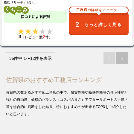
務店リサーチ」だけ…
く
こ
工務店の詳細をチェック！
口コミによる評判
もっと詳しく見る
★★★★★
★★★★★
3
2
（レビュー数
件）
35件中 1〜12件を表示


佐賀県のおすすめ工務店ランキング
佐賀県の数あるおすすめ工務店の中で、耐震性能や断熱性能等の住宅性能と
設計の自由度、価格のバランス（コスパの良さ）アフターサポートの手厚さ
等を総合的に判断をした結果、特におすすめのが出来るTOP3をご紹介した
いと思います。