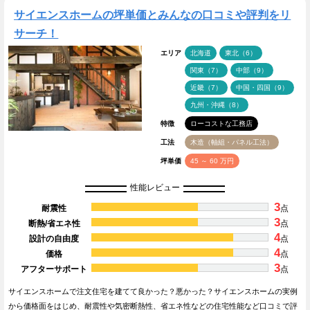
サイエンスホームの坪単価とみんなの口コミや評判をリ
サーチ！
エリア
北海道
東北（6）
関東（7）
中部（9）
近畿（7）
中国・四国（9）
九州・沖縄（8）
特徴
ローコストな工務店
工法
木造（軸組・パネル工法）
坪単価
45 ～ 60 万円
性能レビュー
3
耐震性
点
3
断熱/省エネ性
点
4
設計の自由度
点
4
価格
点
3
アフターサポート
点
サイエンスホームで注文住宅を建てて良かった？悪かった？サイエンスホームの実例
から価格面をはじめ、耐震性や気密断熱性、省エネ性などの住宅性能など口コミで評