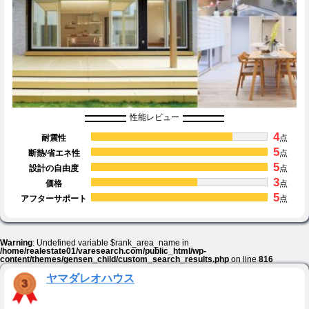
性能レビュー
4
耐震性
点
5
断熱/省エネ性
点
5
設計の自由度
点
3
価格
点
5
アフターサポート
点
Warning
: Undefined variable $rank_area_name in
/home/realestate01/varesearch.com/public_html/wp-
content/themes/gensen_child/custom_search_results.php
on line
816
ヤマダレオハウス