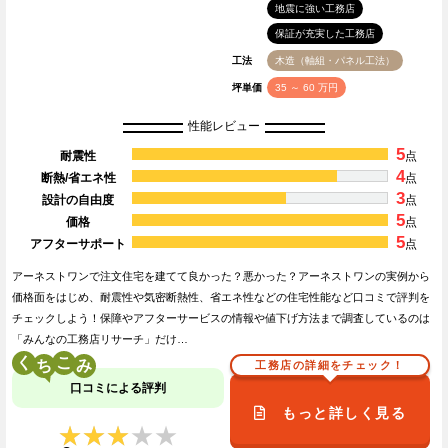
地震に強い工務店
保証が充実した工務店
工法
木造（軸組・パネル工法）
坪単価
35 ～ 60 万円
性能レビュー
5
耐震性
点
4
断熱/省エネ性
点
3
設計の自由度
点
5
価格
点
5
アフターサポート
点
アーネストワンで注文住宅を建てて良かった？悪かった？アーネストワンの実例から
価格面をはじめ、耐震性や気密断熱性、省エネ性などの住宅性能など口コミで評判を
チェックしよう！保障やアフターサービスの情報や値下げ方法まで調査しているのは
「みんなの工務店リサーチ」だけ…
く
こ
工務店の詳細をチェック！
口コミによる評判
もっと詳しく見る
★★★★★
★★★★★