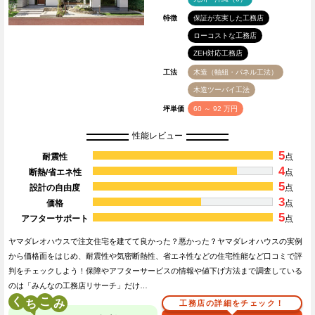
特徴
保証が充実した工務店
ローコストな工務店
ZEH対応工務店
工法
木造（軸組・パネル工法）
木造ツーバイ工法
坪単価
60 ～ 92 万円
性能レビュー
5
耐震性
点
4
断熱/省エネ性
点
5
設計の自由度
点
3
価格
点
5
アフターサポート
点
ヤマダレオハウスで注文住宅を建てて良かった？悪かった？ヤマダレオハウスの実例
から価格面をはじめ、耐震性や気密断熱性、省エネ性などの住宅性能など口コミで評
判をチェックしよう！保障やアフターサービスの情報や値下げ方法まで調査している
のは「みんなの工務店リサーチ」だけ…
く
こ
工務店の詳細をチェック！