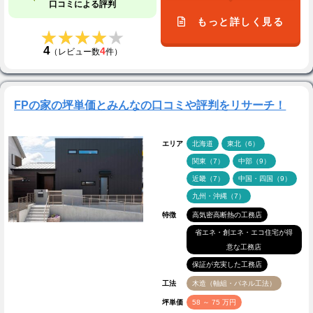
口コミによる評判
もっと詳しく見る
★★★★★
★★★★★
4
4
（レビュー数
件）
FPの家の坪単価とみんなの口コミや評判をリサーチ！
エリア
北海道
東北（6）
関東（7）
中部（9）
近畿（7）
中国・四国（9）
九州・沖縄（7）
特徴
高気密高断熱の工務店
省エネ・創エネ・エコ住宅が得
意な工務店
保証が充実した工務店
工法
木造（軸組・パネル工法）
坪単価
58 ～ 75 万円