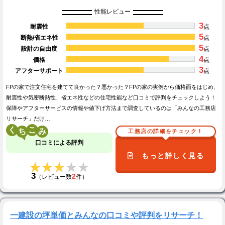
性能レビュー
3
耐震性
点
5
断熱/省エネ性
点
5
設計の自由度
点
4
価格
点
3
アフターサポート
点
FPの家で注文住宅を建てて良かった？悪かった？FPの家の実例から価格面をはじめ、
耐震性や気密断熱性、省エネ性などの住宅性能など口コミで評判をチェックしよう！
保障やアフターサービスの情報や値下げ方法まで調査しているのは「みんなの工務店
リサーチ」だけ…
く
こ
工務店の詳細をチェック！
口コミによる評判
もっと詳しく見る
★★★★★
★★★★★
3
2
（レビュー数
件）
一建設の坪単価とみんなの口コミや評判をリサーチ！