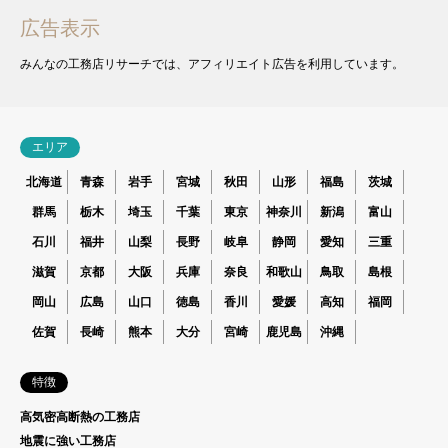
広告表示
みんなの工務店リサーチでは、アフィリエイト広告を利用しています。
エリア
北海道
青森
岩手
宮城
秋田
山形
福島
茨城
群馬
栃木
埼玉
千葉
東京
神奈川
新潟
富山
石川
福井
山梨
長野
岐阜
静岡
愛知
三重
滋賀
京都
大阪
兵庫
奈良
和歌山
鳥取
島根
岡山
広島
山口
徳島
香川
愛媛
高知
福岡
佐賀
長崎
熊本
大分
宮崎
鹿児島
沖縄
特徴
高気密高断熱の工務店
地震に強い工務店