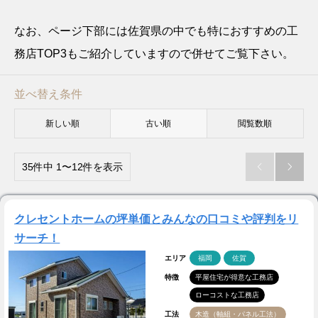
なお、ページ下部には佐賀県の中でも特におすすめの工
務店TOP3もご紹介していますので併せてご覧下さい。
並べ替え条件
新しい順
古い順
閲覧数順
35件中 1〜12件を表示


クレセントホームの坪単価とみんなの口コミや評判をリ
サーチ！
エリア
福岡
佐賀
特徴
平屋住宅が得意な工務店
ローコストな工務店
工法
木造（軸組・パネル工法）