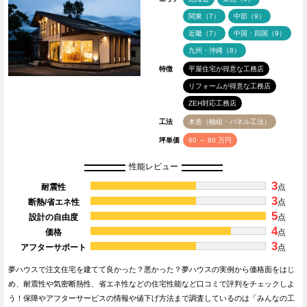
関東（7）
中部（9）
近畿（7）
中国・四国（9）
九州・沖縄（8）
特徴
平屋住宅が得意な工務店
リフォームが得意な工務店
ZEH対応工務店
工法
木造（軸組・パネル工法）
坪単価
60 ～ 80 万円
性能レビュー
3
耐震性
点
3
断熱/省エネ性
点
5
設計の自由度
点
4
価格
点
3
アフターサポート
点
夢ハウスで注文住宅を建てて良かった？悪かった？夢ハウスの実例から価格面をはじ
め、耐震性や気密断熱性、省エネ性などの住宅性能など口コミで評判をチェックしよ
う！保障やアフターサービスの情報や値下げ方法まで調査しているのは「みんなの工