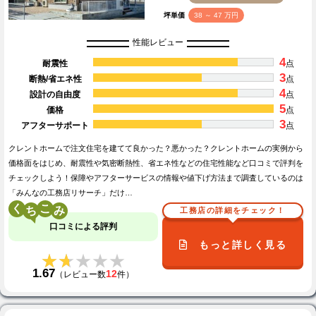
坪単価
38 ～ 47 万円
性能レビュー
4
耐震性
点
3
断熱/省エネ性
点
4
設計の自由度
点
5
価格
点
3
アフターサポート
点
クレントホームで注文住宅を建てて良かった？悪かった？クレントホームの実例から
価格面をはじめ、耐震性や気密断熱性、省エネ性などの住宅性能など口コミで評判を
チェックしよう！保障やアフターサービスの情報や値下げ方法まで調査しているのは
「みんなの工務店リサーチ」だけ…
く
こ
工務店の詳細をチェック！
口コミによる評判
もっと詳しく見る
★★★★★
★★★★★
1.67
12
（レビュー数
件）