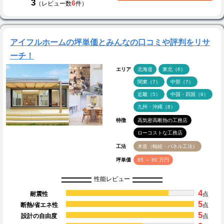
3
6
（レビュー数
件）
アイフルホームの坪単価とみんなの口コミや評判をリサ
ーチ！
エリア
北海道
東北（6）
関東（7）
中部（7）
近畿（5）
中国・四国（9）
九州・沖縄（8）
特徴
高気密高断熱の工務店
ローコストな工務店
工法
木造（軸組・パネル工法）
坪単価
65 ～ 80 万円
性能レビュー
4
耐震性
点
5
断熱/省エネ性
点
5
設計の自由度
点