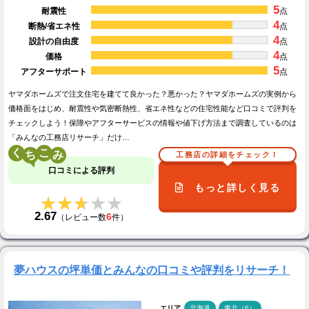
5
耐震性
点
4
断熱/省エネ性
点
4
設計の自由度
点
4
価格
点
5
アフターサポート
点
ヤマダホームズで注文住宅を建てて良かった？悪かった？ヤマダホームズの実例から
価格面をはじめ、耐震性や気密断熱性、省エネ性などの住宅性能など口コミで評判を
チェックしよう！保障やアフターサービスの情報や値下げ方法まで調査しているのは
「みんなの工務店リサーチ」だけ…
く
こ
工務店の詳細をチェック！
口コミによる評判
もっと詳しく見る
★★★★★
★★★★★
2.67
6
（レビュー数
件）
夢ハウスの坪単価とみんなの口コミや評判をリサーチ！
エリア
北海道
東北（6）