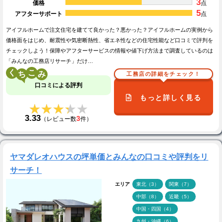
3
価格
点
5
アフターサポート
点
アイフルホームで注文住宅を建てて良かった？悪かった？アイフルホームの実例から
価格面をはじめ、耐震性や気密断熱性、省エネ性などの住宅性能など口コミで評判を
チェックしよう！保障やアフターサービスの情報や値下げ方法まで調査しているのは
「みんなの工務店リサーチ」だけ…
く
こ
工務店の詳細をチェック！
口コミによる評判
もっと詳しく見る
★★★★★
★★★★★
3.33
3
（レビュー数
件）
ヤマダレオハウスの坪単価とみんなの口コミや評判をリ
サーチ！
エリア
東北（3）
関東（7）
中部（8）
近畿（5）
中国・四国（4）
九州・沖縄（6）