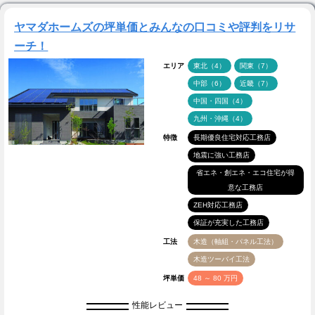
ヤマダホームズの坪単価とみんなの口コミや評判をリサ
ーチ！
エリア
東北（4）
関東（7）
中部（6）
近畿（7）
中国・四国（4）
九州・沖縄（4）
特徴
長期優良住宅対応工務店
地震に強い工務店
省エネ・創エネ・エコ住宅が得
意な工務店
ZEH対応工務店
保証が充実した工務店
工法
木造（軸組・パネル工法）
木造ツーバイ工法
坪単価
48 ～ 80 万円
性能レビュー