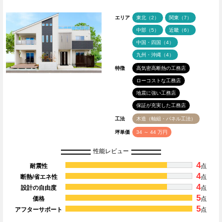
エリア
東北（2）
関東（7）
中部（5）
近畿（6）
中国・四国（4）
九州・沖縄（4）
特徴
高気密高断熱の工務店
ローコストな工務店
地震に強い工務店
保証が充実した工務店
工法
木造（軸組・パネル工法）
坪単価
34 ～ 44 万円
性能レビュー
4
耐震性
点
4
断熱/省エネ性
点
4
設計の自由度
点
5
価格
点
5
アフターサポート
点