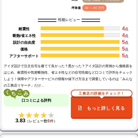
坪単価
32 ～ 65 万円
性能レビュー
4
耐震性
点
4
断熱/省エネ性
点
5
設計の自由度
点
5
価格
点
5
アフターサポート
点
アイダ設計で注文住宅を建てて良かった？悪かった？アイダ設計の実例から価格面を
はじめ、耐震性や気密断熱性、省エネ性などの住宅性能など口コミで評判をチェック
しよう！保障やアフターサービスの情報や値下げ方法まで調査しているのは「みんな
の工務店リサーチ」だけ…
く
こ
工務店の詳細をチェック！
口コミによる評判
もっと詳しく見る
★★★★★
★★★★★
3.83
6
（レビュー数
件）