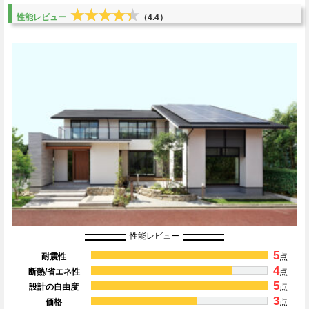
★★★★★
★★★★★
性能レビュー
（4.4）
性能レビュー
5
耐震性
点
4
断熱/省エネ性
点
5
設計の自由度
点
3
価格
点