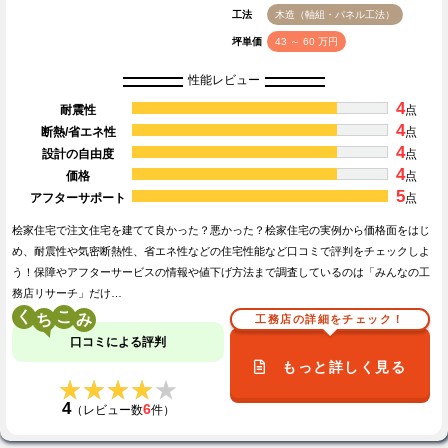
工法
木造（軸組・パネル工法）
坪単価
43 ～ 60 万円
性能レビュー
4
耐震性
点
4
断熱/省エネ性
点
4
設計の自由度
点
4
価格
点
5
アフターサポート
点
桧家住宅で注文住宅を建てて良かった？悪かった？桧家住宅の実例から価格面をはじ
め、耐震性や気密断熱性、省エネ性などの住宅性能など口コミで評判をチェックしよ
う！保障やアフターサービスの情報や値下げ方法まで調査しているのは「みんなの工
務店リサーチ」だけ…
く
こ
工務店の詳細をチェック！
口コミによる評判
もっと詳しく見る
★★★★★
★★★★★
4
6
（レビュー数
件）