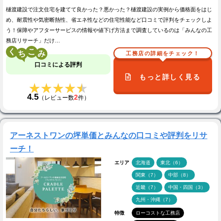
樋渡建設で注文住宅を建てて良かった？悪かった？樋渡建設の実例から価格面をはじ
め、耐震性や気密断熱性、省エネ性などの住宅性能など口コミで評判をチェックしよ
う！保障やアフターサービスの情報や値下げ方法まで調査しているのは「みんなの工
務店リサーチ」だけ…
く
こ
工務店の詳細をチェック！
口コミによる評判
もっと詳しく見る
★★★★★
★★★★★
4.5
2
（レビュー数
件）
アーネストワンの坪単価とみんなの口コミや評判をリサ
ーチ！
エリア
北海道
東北（6）
関東（7）
中部（8）
近畿（7）
中国・四国（3）
九州・沖縄（7）
特徴
ローコストな工務店