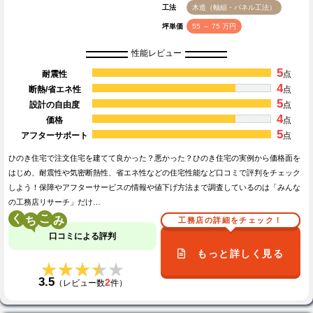
工法
木造（軸組・パネル工法）
坪単価
55 ～ 75 万円
性能レビュー
5
耐震性
点
4
断熱/省エネ性
点
5
設計の自由度
点
4
価格
点
5
アフターサポート
点
ひのき住宅で注文住宅を建てて良かった？悪かった？ひのき住宅の実例から価格面を
はじめ、耐震性や気密断熱性、省エネ性などの住宅性能など口コミで評判をチェック
しよう！保障やアフターサービスの情報や値下げ方法まで調査しているのは「みんな
の工務店リサーチ」だけ…
く
こ
工務店の詳細をチェック！
口コミによる評判
もっと詳しく見る
★★★★★
★★★★★
3.5
2
（レビュー数
件）