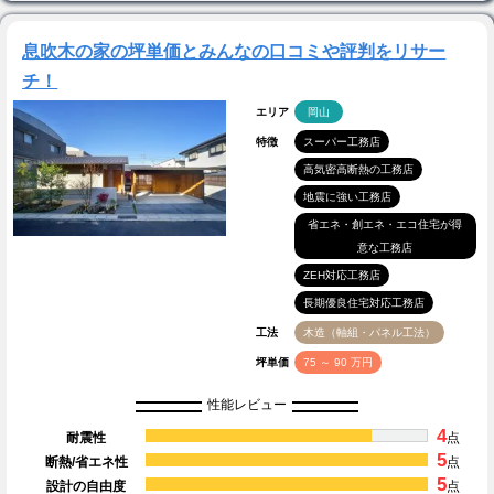
息吹木の家の坪単価とみんなの口コミや評判をリサー
チ！
エリア
岡山
特徴
スーパー工務店
高気密高断熱の工務店
地震に強い工務店
省エネ・創エネ・エコ住宅が得
意な工務店
ZEH対応工務店
長期優良住宅対応工務店
工法
木造（軸組・パネル工法）
坪単価
75 ～ 90 万円
性能レビュー
4
耐震性
点
5
断熱/省エネ性
点
5
設計の自由度
点