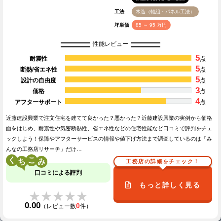
工法
木造（軸組・パネル工法）
坪単価
85 ～ 95 万円
性能レビュー
5
耐震性
点
5
断熱/省エネ性
点
5
設計の自由度
点
3
価格
点
4
アフターサポート
点
近藤建設興業で注文住宅を建てて良かった？悪かった？近藤建設興業の実例から価格
面をはじめ、耐震性や気密断熱性、省エネ性などの住宅性能など口コミで評判をチェ
ックしよう！保障やアフターサービスの情報や値下げ方法まで調査しているのは「み
んなの工務店リサーチ」だけ…
く
こ
工務店の詳細をチェック！
口コミによる評判
もっと詳しく見る
★★★★★
★★★★★
0.00
0
（レビュー数
件）