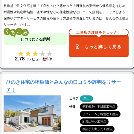
日進堂で注文住宅を建てて良かった？悪かった？日進堂の実例から価格面をはじめ、
耐震性や気密断熱性、省エネ性などの住宅性能など口コミで評判をチェックしよう！
保障やアフターサービスの情報や値下げ方法まで調査しているのは「みんなの工務店
リサーチ」だけ…
く
こ
工務店の詳細をチェック！
口コミによる評判
もっと詳しく見る
★★★★★
★★★★★
2.78
9
（レビュー数
件）
ひのき住宅の坪単価とみんなの口コミや評判をリサー
チ！
エリア
岡山
特徴
長期優良住宅対応工務店
リフォームが得意な工務店
地震に強い工務店
保証が充実した工務店