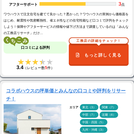
3
アフターサポート
点
ワウハウスで注文住宅を建てて良かった？悪かった？ワウハウスの実例から価格面を
はじめ、耐震性や気密断熱性、省エネ性などの住宅性能など口コミで評判をチェック
しよう！保障やアフターサービスの情報や値下げ方法まで調査しているのは「みんな
の工務店リサーチ」だけ…
く
こ
工務店の詳細をチェック！
口コミによる評判
もっと詳しく見る
★★★★★
★★★★★
3.4
5
（レビュー数
件）
コラボハウスの坪単価とみんなの口コミや評判をリサー
チ！
エリア
東北（3）
関東（7）
中部（7）
近畿（6）
中国・四国（5）
九州・沖縄（3）