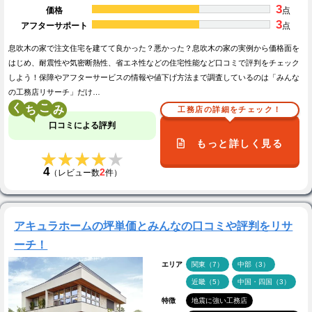
3
価格
点
3
アフターサポート
点
息吹木の家で注文住宅を建てて良かった？悪かった？息吹木の家の実例から価格面を
はじめ、耐震性や気密断熱性、省エネ性などの住宅性能など口コミで評判をチェック
しよう！保障やアフターサービスの情報や値下げ方法まで調査しているのは「みんな
の工務店リサーチ」だけ…
く
こ
工務店の詳細をチェック！
口コミによる評判
もっと詳しく見る
★★★★★
★★★★★
4
2
（レビュー数
件）
アキュラホームの坪単価とみんなの口コミや評判をリサ
ーチ！
エリア
関東（7）
中部（3）
近畿（5）
中国・四国（3）
特徴
地震に強い工務店