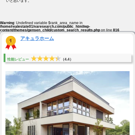
いと思います。
Warning
: Undefined variable $rank_area_name in
/home/realestate01/varesearch.com/public_html/wp-
content/themes/gensen_child/custom_search_results.php
on line
816
アキュラホーム
★★★★★
★★★★★
性能レビュー
（4.4）