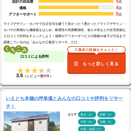
5
設計の自由度
点
4
価格
点
5
アフターサポート
点
ライフデザイン・カバヤで注文住宅を建てて良かった？悪かった？ライフデザイン・
カバヤの実例から価格面をはじめ、耐震性や気密断熱性、省エネ性などの住宅性能な
ど口コミで評判をチェックしよう！保障やアフターサービスの情報や値下げ方法まで
調査しているのは「みんなの工務店リサーチ」だけ…
く
こ
工務店の詳細をチェック！
口コミによる評判
もっと詳しく見る
★★★★★
★★★★★
3.5
6
（レビュー数
件）
いえとち本舗の坪単価とみんなの口コミや評判をリサー
チ！
エリア
東北（2）
関東（3）
中部（6）
近畿（3）
中国・四国（7）