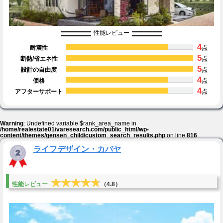
性能レビュー
4
耐震性
点
5
断熱/省エネ性
点
5
設計の自由度
点
4
価格
点
4
アフターサポート
点
Warning
: Undefined variable $rank_area_name in
/home/realestate01/varesearch.com/public_html/wp-
content/themes/gensen_child/custom_search_results.php
on line
816
ライフデザイン・カバヤ
★★★★★
★★★★★
性能レビュー
（4.8）