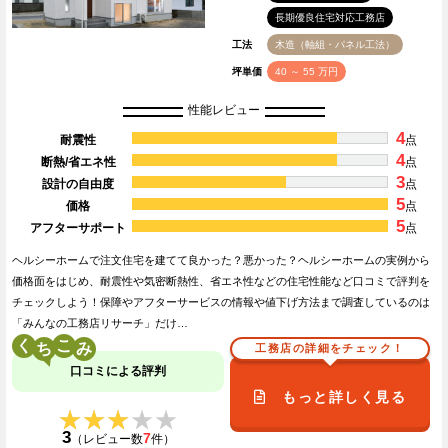
長期優良住宅対応工務店
工法
木造（軸組・パネル工法）
坪単価
40 ～ 55 万円
性能レビュー
4
耐震性
点
4
断熱/省エネ性
点
3
設計の自由度
点
5
価格
点
5
アフターサポート
点
ヘルシーホームで注文住宅を建てて良かった？悪かった？ヘルシーホームの実例から
価格面をはじめ、耐震性や気密断熱性、省エネ性などの住宅性能など口コミで評判を
チェックしよう！保障やアフターサービスの情報や値下げ方法まで調査しているのは
「みんなの工務店リサーチ」だけ…
く
こ
工務店の詳細をチェック！
口コミによる評判
もっと詳しく見る
★★★★★
★★★★★
3
7
（レビュー数
件）