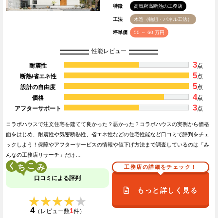
特徴
高気密高断熱の工務店
工法
木造（軸組・パネル工法）
坪単価
50 ～ 60 万円
性能レビュー
3
耐震性
点
5
断熱/省エネ性
点
5
設計の自由度
点
4
価格
点
3
アフターサポート
点
コラボハウスで注文住宅を建てて良かった？悪かった？コラボハウスの実例から価格
面をはじめ、耐震性や気密断熱性、省エネ性などの住宅性能など口コミで評判をチェ
ックしよう！保障やアフターサービスの情報や値下げ方法まで調査しているのは「み
んなの工務店リサーチ」だけ…
く
こ
工務店の詳細をチェック！
口コミによる評判
もっと詳しく見る
★★★★★
★★★★★
4
1
（レビュー数
件）