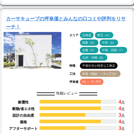
カーサキューブの坪単価とみんなの口コミや評判をリサ
ーチ！
エリア
北海道
東北（4）
関東（6）
中部（8）
近畿（5）
中国・四国（7）
九州・沖縄（8）
特徴
平屋住宅が得意な工務店
工法
木造（軸組・パネル工法）
坪単価
55 ～ 70 万円
性能レビュー
4
耐震性
点
4
断熱/省エネ性
点
3
設計の自由度
点
4
価格
点
3
アフターサポート
点