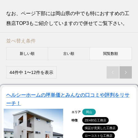
なお、ページ下部には岡山県の中でも特におすすめの工
務店TOP3もご紹介していますので併せてご覧下さい。
並べ替え条件
新しい順
古い順
閲覧数順
44件中 1〜12件を表示


ヘルシーホームの坪単価とみんなの口コミや評判をリサ
ーチ！
エリア
岡山
特徴
ZEH対応工務店
保証が充実した工務店
ローコストな工務店