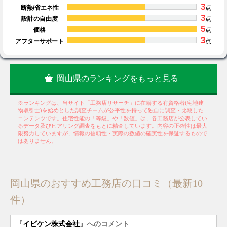
3
断熱/省エネ性
点
3
設計の自由度
点
5
価格
点
3
アフターサポート
点
岡山県のランキングをもっと見る
※ランキングは、当サイト「工務店リサーチ」に在籍する有資格者(宅地建
物取引士)を始めとした調査チームが公平性を持って独自に調査・比較した
コンテンツです。住宅性能の「等級」や「数値」は、各工務店が公表してい
るデータ及びヒアリング調査をもとに精査しています。内容の正確性は最大
限努力していますが、情報の信頼性・実際の数値の確実性を保証するもので
はありません。
岡山県のおすすめ工務店の口コミ（最新10
件）
『
イビケン株式会社
』へのコメント