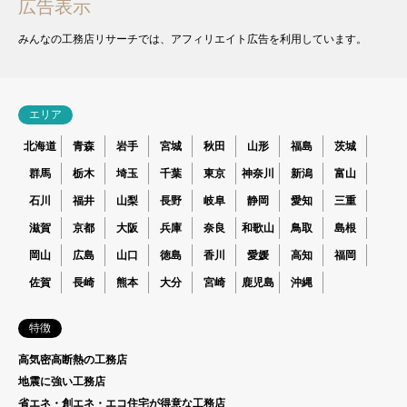
広告表示
みんなの工務店リサーチでは、アフィリエイト広告を利用しています。
エリア
北海道
青森
岩手
宮城
秋田
山形
福島
茨城
群馬
栃木
埼玉
千葉
東京
神奈川
新潟
富山
石川
福井
山梨
長野
岐阜
静岡
愛知
三重
滋賀
京都
大阪
兵庫
奈良
和歌山
鳥取
島根
岡山
広島
山口
徳島
香川
愛媛
高知
福岡
佐賀
長崎
熊本
大分
宮崎
鹿児島
沖縄
特徴
高気密高断熱の工務店
地震に強い工務店
省エネ・創エネ・エコ住宅が得意な工務店