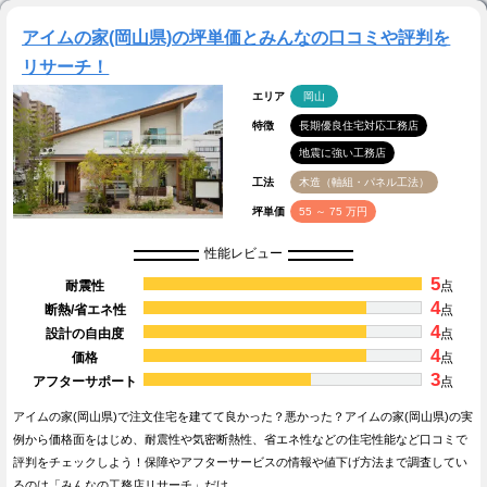
アイムの家(岡山県)の坪単価とみんなの口コミや評判を
リサーチ！
エリア
岡山
特徴
長期優良住宅対応工務店
地震に強い工務店
工法
木造（軸組・パネル工法）
坪単価
55 ～ 75 万円
性能レビュー
5
耐震性
点
4
断熱/省エネ性
点
4
設計の自由度
点
4
価格
点
3
アフターサポート
点
アイムの家(岡山県)で注文住宅を建てて良かった？悪かった？アイムの家(岡山県)の実
例から価格面をはじめ、耐震性や気密断熱性、省エネ性などの住宅性能など口コミで
評判をチェックしよう！保障やアフターサービスの情報や値下げ方法まで調査してい
るのは「みんなの工務店リサーチ」だけ…