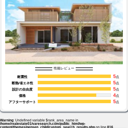
性能レビュー
5
耐震性
点
5
断熱/省エネ性
点
5
設計の自由度
点
4
価格
点
5
アフターサポート
点
Warning
: Undefined variable $rank_area_name in
/home/realestate01/varesearch.com/public_html/wp-
content/themes/gensen_child/custom_search_results.php
on line
816