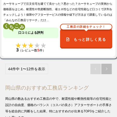
カーサキューブで注文住宅を建てて良かった？悪かった？カーサキューブの実例から
価格面をはじめ、耐震性や気密断熱性、省エネ性などの住宅性能など口コミで評判を
チェックしよう！保障やアフターサービスの情報や値下げ方法まで調査しているのは
「みんなの工務店リサーチ」だけ…
く
こ
工務店の詳細をチェック！
口コミによる評判
もっと詳しく見る
★★★★★
★★★★★
3
5
（レビュー数
件）
44件中 1〜12件を表示


岡山県のおすすめ工務店ランキング
岡山県の数あるおすすめ工務店の中で、耐震性能や断熱性能等の住宅性能と
設計の自由度、価格のバランス（コスパの良さ）アフターサポートの手厚さ
等を総合的に判断をした結果、特におすすめのが出来るTOP3をご紹介した