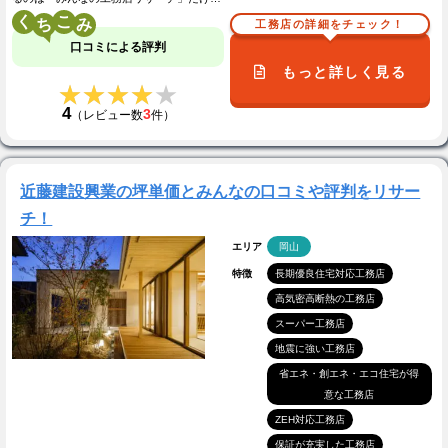
く
こ
工務店の詳細をチェック！
口コミによる評判
もっと詳しく見る
★★★★★
★★★★★
4
3
（レビュー数
件）
近藤建設興業の坪単価とみんなの口コミや評判をリサー
チ！
エリア
岡山
特徴
長期優良住宅対応工務店
高気密高断熱の工務店
スーパー工務店
地震に強い工務店
省エネ・創エネ・エコ住宅が得
意な工務店
ZEH対応工務店
保証が充実した工務店