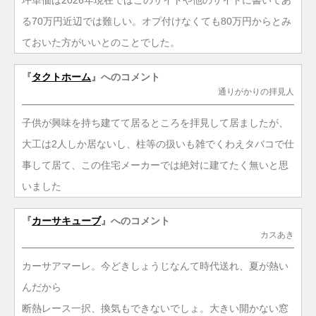
坪単価は2026年現在ではこのサイトや他のサイトに書いてあ
る70万円近辺では難しい。オプ付けなくても80万円からとみ
ておいた方がいいとのことでした。
『
タクトホーム
』へのコメント
通りがかりの拝見人
子供が興味を持ち建てて居るところを拝見して居ましたが、
大工は2人しか居ないし、柱等の扱いも雑でくわえタバコで仕
事して居て、この住宅メーカーでは絶対に建てたく無いと思
いました
『
カーサキューブ
』へのコメント
カスあき
カーサアマーレ。今どきしょうじなんて時代送れ、夏が熱い
んだから
断熱レース一択、換気もできないでしょ。大きい開かない窓