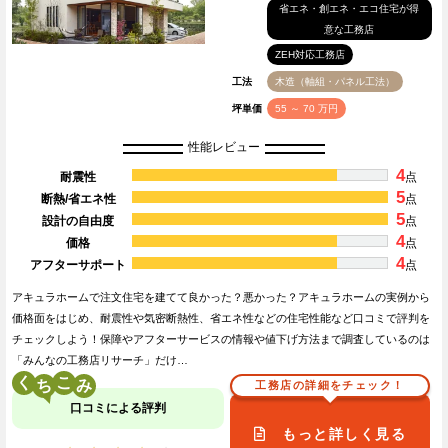
省エネ・創エネ・エコ住宅が得
意な工務店
ZEH対応工務店
工法
木造（軸組・パネル工法）
坪単価
55 ～ 70 万円
性能レビュー
4
耐震性
点
5
断熱/省エネ性
点
5
設計の自由度
点
4
価格
点
4
アフターサポート
点
アキュラホームで注文住宅を建てて良かった？悪かった？アキュラホームの実例から
価格面をはじめ、耐震性や気密断熱性、省エネ性などの住宅性能など口コミで評判を
チェックしよう！保障やアフターサービスの情報や値下げ方法まで調査しているのは
「みんなの工務店リサーチ」だけ…
く
こ
工務店の詳細をチェック！
口コミによる評判
もっと詳しく見る