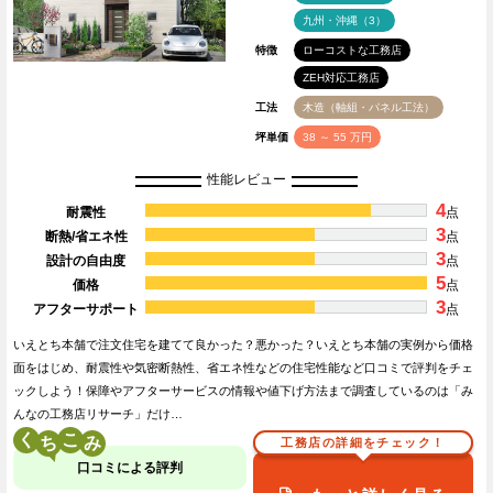
九州・沖縄（3）
特徴
ローコストな工務店
ZEH対応工務店
工法
木造（軸組・パネル工法）
坪単価
38 ～ 55 万円
性能レビュー
4
耐震性
点
3
断熱/省エネ性
点
3
設計の自由度
点
5
価格
点
3
アフターサポート
点
いえとち本舗で注文住宅を建てて良かった？悪かった？いえとち本舗の実例から価格
面をはじめ、耐震性や気密断熱性、省エネ性などの住宅性能など口コミで評判をチェ
ックしよう！保障やアフターサービスの情報や値下げ方法まで調査しているのは「み
んなの工務店リサーチ」だけ…
く
こ
工務店の詳細をチェック！
口コミによる評判