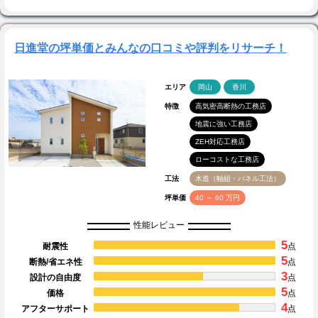
日進堂の坪単価とみんなの口コミや評判をリサーチ！
エリア
岡山
香川
特徴
高気密高断熱の工務店
地震に強い工務店
ZEH対応工務店
ローコストな工務店
工法
木造（軸組・パネル工法）
坪単価
40 ～ 60 万円
性能レビュー
5
耐震性
点
5
断熱/省エネ性
点
3
設計の自由度
点
5
価格
点
4
アフターサポート
点