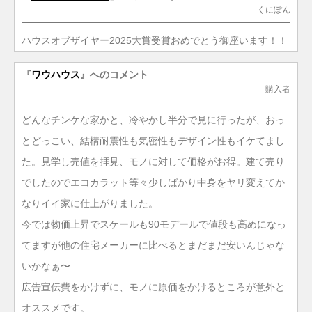
くにぽん
ハウスオブザイヤー2025大賞受賞おめでとう御座います！！
『
ワウハウス
』へのコメント
購入者
どんなチンケな家かと、冷やかし半分で見に行ったが、おっ
とどっこい、結構耐震性も気密性もデザイン性もイケてまし
た。見学し売値を拝見、モノに対して価格がお得。建て売り
でしたのでエコカラット等々少しばかり中身をヤリ変えてか
なりイイ家に仕上がりました。
今では物価上昇でスケールも90モデールで値段も高めになっ
てますが他の住宅メーカーに比べるとまだまだ安いんじゃな
いかなぁ〜
広告宣伝費をかけずに、モノに原価をかけるところが意外と
オススメです。