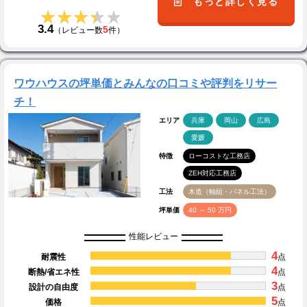
もっと詳しく見る
★★★★★
★★★★★
3.4
5
（レビュー数
件）
ワウハウスの坪単価とみんなの口コミや評判をリサー
チ！
エリア
兵庫
岡山
広島
愛媛
特徴
ローコストな工務店
ZEH対応工務店
工法
木造（軸組・パネル工法）
坪単価
40 ～ 50 万円
性能レビュー
4
耐震性
点
4
断熱/省エネ性
点
3
設計の自由度
点
5
価格
点