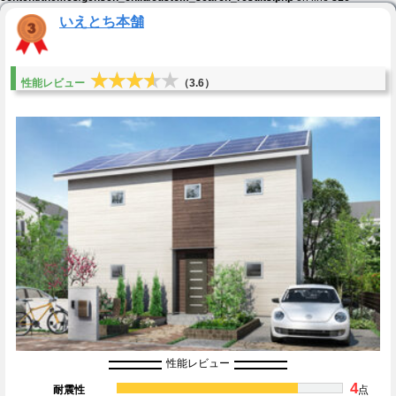
いえとち本舗
★★★★★
★★★★★
性能レビュー
（3.6）
性能レビュー
4
耐震性
点