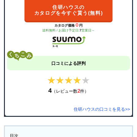
住研ハウスの
カタログを今すぐ貰う(無料)
０
カタログ価格
円
送料無料 / お届け予定日:
7
営業日～
く
こ
口コミによる評判
★★★★★
★★★★★
4
2
（レビュー数
件）
住研ハウスの口コミを見る>>
目次