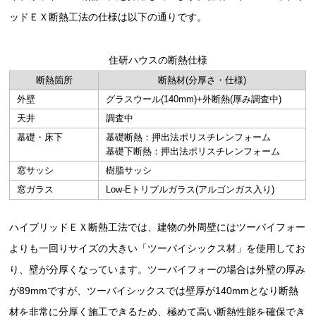
ッドＥＸ断熱工法の仕様は以下の通りです。
住研ハウスの断熱仕様
断熱箇所
断熱材(分厚さ・仕様)
外壁
グラスウール(140mm)+外断熱(厚み調査中)
天井
調査中
基礎・床下
基礎断熱：押出法ポリスチレンフォーム
基礎下断熱：押出法ポリスチレンフォーム
窓サッシ
樹脂サッシ
窓ガラス
Low-Eトリプルガラス(アルゴンガス入り)
ハイブリッドＥＸ断熱工法では、建物の外周壁にはツーバイフォー
よりも一回りサイズの大きい「ツーバイシックス材」を使用してお
り、壁が分厚くなっています。ツーバイフォーの場合は外壁の厚み
が89mmですが、ツーバイシックスでは壁厚が140mmとなり断熱
材を非常に分厚く施工できるため、極めて高い断熱性能を確保でき