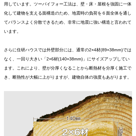
用しています。ツーバイフォー工法は、壁・床・屋根を強固に一体
化して建物を支える面構造のため、地震時の負荷を６面全体を通し
てバランスよく分散できるため、非常に地震に強い構造と言われて
います。
さらに住研ハウスでは外壁部分には、通常の2×4材(89×38mm)では
なく、一回り大きい「2×6材(140×38mm)」にサイズアップしてい
ます。これにより、壁が分厚くなることから断熱材を分厚く施工で
き、断熱性が大幅に上がりますが、建物自体の強度もあがります。