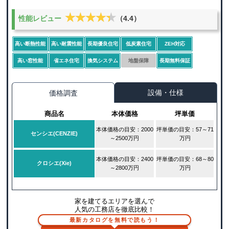
★★★★★
★★★★★
性能レビュー
（4.4）
高い断熱性能
高い耐震性能
長期優良住宅
低炭素住宅
ZEH対応
高い窓性能
省エネ住宅
換気システム
地盤保障
長期無料保証
設備・仕様
価格調査
商品名
本体価格
坪単価
本体価格の目安：2000
坪単価の目安：57～71
センシエ(CENZIE)
～2500万円
万円
本体価格の目安：2400
坪単価の目安：68～80
クロシエ(Xie)
～2800万円
万円
家を建てるエリアを選んで
人気の工務店を徹底比較！
最新カタログを無料で読もう！