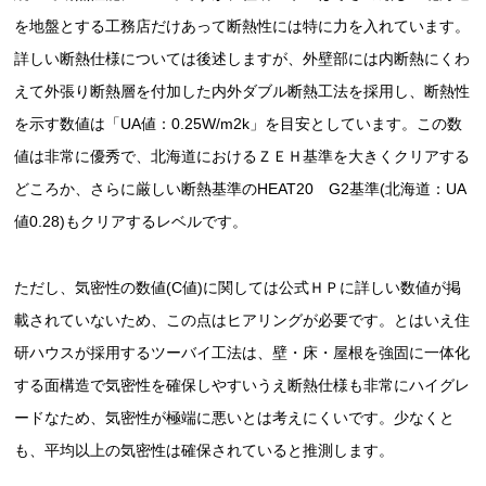
を地盤とする工務店だけあって断熱性には特に力を入れています。
詳しい断熱仕様については後述しますが、外壁部には内断熱にくわ
えて外張り断熱層を付加した内外ダブル断熱工法を採用し、断熱性
を示す数値は「UA値：0.25W/m2k」を目安としています。この数
値は非常に優秀で、北海道におけるＺＥＨ基準を大きくクリアする
どころか、さらに厳しい断熱基準のHEAT20 G2基準(北海道：UA
値0.28)もクリアするレベルです。
ただし、気密性の数値(C値)に関しては公式ＨＰに詳しい数値が掲
載されていないため、この点はヒアリングが必要です。とはいえ住
研ハウスが採用するツーバイ工法は、壁・床・屋根を強固に一体化
する面構造で気密性を確保しやすいうえ断熱仕様も非常にハイグレ
ードなため、気密性が極端に悪いとは考えにくいです。少なくと
も、平均以上の気密性は確保されていると推測します。