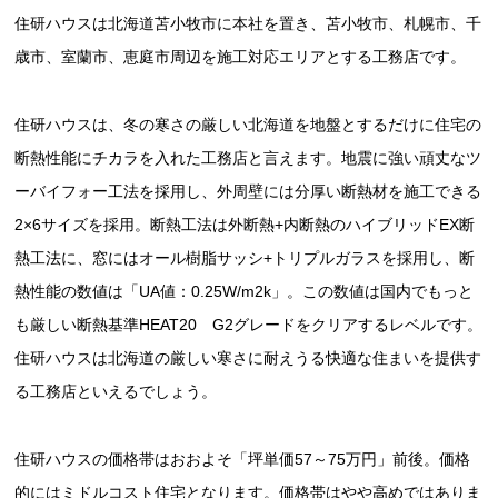
住研ハウスは北海道苫小牧市に本社を置き、苫小牧市、札幌市、千
歳市、室蘭市、恵庭市周辺を施工対応エリアとする工務店です。
住研ハウスは、冬の寒さの厳しい北海道を地盤とするだけに住宅の
断熱性能にチカラを入れた工務店と言えます。地震に強い頑丈なツ
ーバイフォー工法を採用し、外周壁には分厚い断熱材を施工できる
2×6サイズを採用。断熱工法は外断熱+内断熱のハイブリッドEX断
熱工法に、窓にはオール樹脂サッシ+トリプルガラスを採用し、断
熱性能の数値は「UA値：0.25W/m2k」。この数値は国内でもっと
も厳しい断熱基準HEAT20 G2グレードをクリアするレベルです。
住研ハウスは北海道の厳しい寒さに耐えうる快適な住まいを提供す
る工務店といえるでしょう。
住研ハウスの価格帯はおおよそ「坪単価57～75万円」前後。価格
的にはミドルコスト住宅となります。価格帯はやや高めではありま