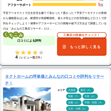
5
アフターサポート
点
平安アーキテクトで注文住宅を建てて良かった？悪かった？平安アーキテクトの実例
から価格面をはじめ、耐震性や気密断熱性、省エネ性などの住宅性能など口コミで評
判をチェックしよう！保障やアフターサービスの情報や値下げ方法まで調査している
のは「みんなの工務店リサーチ」だけ…
く
こ
工務店の詳細をチェック！
口コミによる評判
もっと詳しく見る
★★★★★
★★★★★
4
2
（レビュー数
件）
タクトホームの坪単価とみんなの口コミや評判をリサー
チ！
エリア
北海道
東北（4）
関東（7）
中部（4）
近畿（1）
中国・四国（3）
九州・沖縄（2）