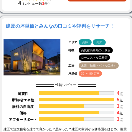
4
1
（レビュー数
件）
建匠の坪単価とみんなの口コミや評判をリサーチ！
エリア
兵庫
高知
特徴
高気密高断熱の工務店
ローコストな工務店
工法
木造（軸組・パネル工法）
坪単価
35 ～ 80 万円
性能レビュー
4
耐震性
点
5
断熱/省エネ性
点
3
設計の自由度
点
4
価格
点
3
アフターサポート
点
建匠で注文住宅を建てて良かった？悪かった？建匠の実例から価格面をはじめ、耐震