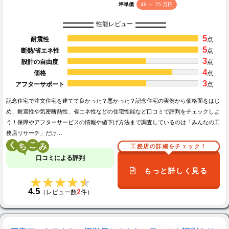
坪単価
48 ～ 75 万円
性能レビュー
5
耐震性
点
5
断熱/省エネ性
点
3
設計の自由度
点
4
価格
点
3
アフターサポート
点
記念住宅で注文住宅を建てて良かった？悪かった？記念住宅の実例から価格面をはじ
め、耐震性や気密断熱性、省エネ性などの住宅性能など口コミで評判をチェックしよ
う！保障やアフターサービスの情報や値下げ方法まで調査しているのは「みんなの工
務店リサーチ」だけ…
く
こ
工務店の詳細をチェック！
口コミによる評判
もっと詳しく見る
★★★★★
★★★★★
4.5
2
（レビュー数
件）