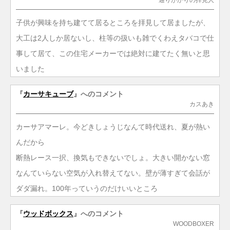
子供が興味を持ち建てて居るところを拝見して居ましたが、
大工は2人しか居ないし、柱等の扱いも雑でくわえタバコで仕
事して居て、この住宅メーカーでは絶対に建てたく無いと思
いました
『
カーサキューブ
』へのコメント
カスあき
カーサアマーレ。今どきしょうじなんて時代送れ、夏が熱い
んだから
断熱レース一択、換気もできないでしょ。大きい開かない窓
なんていらない空気が入れ替えてない。壁が薄すぎて会話が
ダダ漏れ。100年っていうのだけいいところ
『
ウッドボックス
』へのコメント
WOODBOXER