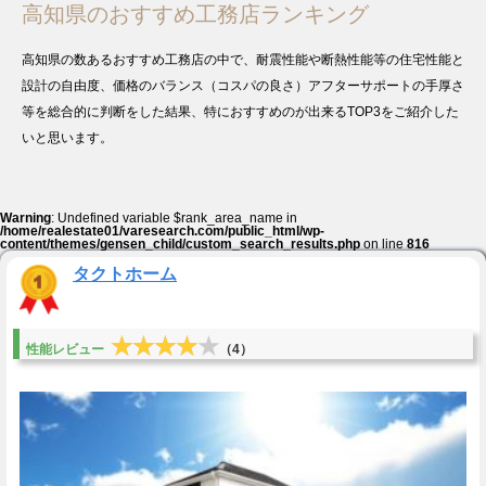
高知県のおすすめ工務店ランキング
高知県の数あるおすすめ工務店の中で、耐震性能や断熱性能等の住宅性能と
設計の自由度、価格のバランス（コスパの良さ）アフターサポートの手厚さ
等を総合的に判断をした結果、特におすすめのが出来るTOP3をご紹介した
いと思います。
Warning
: Undefined variable $rank_area_name in
/home/realestate01/varesearch.com/public_html/wp-
content/themes/gensen_child/custom_search_results.php
on line
816
タクトホーム
★★★★★
★★★★★
性能レビュー
（4）