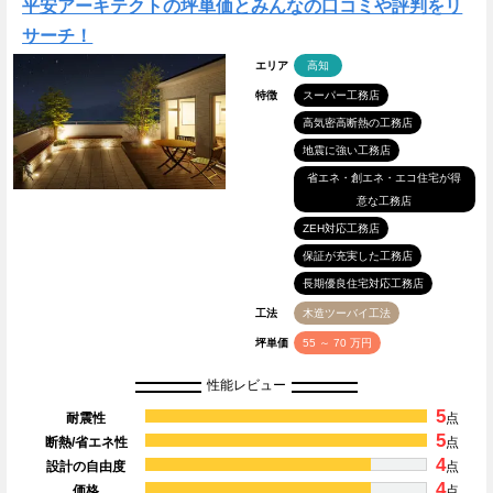
平安アーキテクトの坪単価とみんなの口コミや評判をリ
サーチ！
エリア
高知
特徴
スーパー工務店
高気密高断熱の工務店
地震に強い工務店
省エネ・創エネ・エコ住宅が得
意な工務店
ZEH対応工務店
保証が充実した工務店
長期優良住宅対応工務店
工法
木造ツーバイ工法
坪単価
55 ～ 70 万円
性能レビュー
5
耐震性
点
5
断熱/省エネ性
点
4
設計の自由度
点
4
価格
点