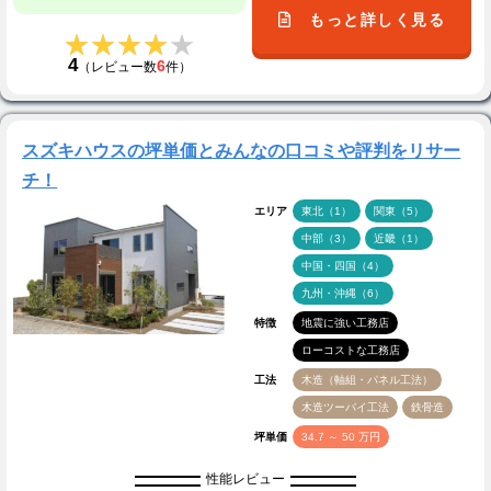
もっと詳しく見る
★★★★★
★★★★★
4
6
（レビュー数
件）
スズキハウスの坪単価とみんなの口コミや評判をリサー
チ！
エリア
東北（1）
関東（5）
中部（3）
近畿（1）
中国・四国（4）
九州・沖縄（6）
特徴
地震に強い工務店
ローコストな工務店
工法
木造（軸組・パネル工法）
木造ツーバイ工法
鉄骨造
坪単価
34.7 ～ 50 万円
性能レビュー