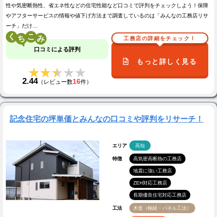
性や気密断熱性、省エネ性などの住宅性能など口コミで評判をチェックしよう！保障
やアフターサービスの情報や値下げ方法まで調査しているのは「みんなの工務店リサ
ーチ」だけ…
く
こ
工務店の詳細をチェック！
口コミによる評判
もっと詳しく見る
★★★★★
★★★★★
2.44
16
（レビュー数
件）
記念住宅の坪単価とみんなの口コミや評判をリサーチ！
エリア
高知
特徴
高気密高断熱の工務店
地震に強い工務店
ZEH対応工務店
長期優良住宅対応工務店
工法
木造（軸組・パネル工法）