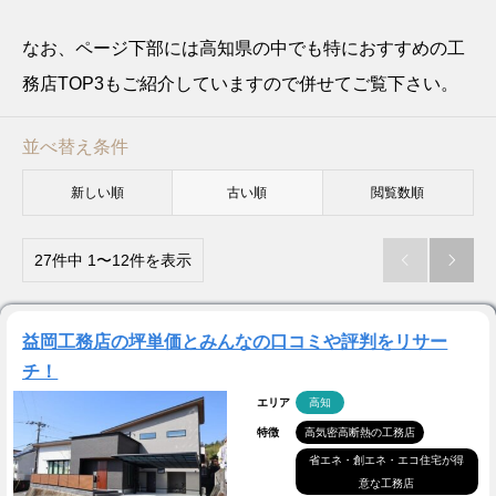
なお、ページ下部には高知県の中でも特におすすめの工
務店TOP3もご紹介していますので併せてご覧下さい。
並べ替え条件
新しい順
古い順
閲覧数順
27件中 1〜12件を表示


益岡工務店の坪単価とみんなの口コミや評判をリサー
チ！
エリア
高知
特徴
高気密高断熱の工務店
省エネ・創エネ・エコ住宅が得
意な工務店