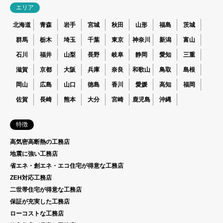
エリア
北海道
青森
岩手
宮城
秋田
山形
福島
茨城
群馬
栃木
埼玉
千葉
東京
神奈川
新潟
富山
石川
福井
山梨
長野
岐阜
静岡
愛知
三重
滋賀
京都
大阪
兵庫
奈良
和歌山
鳥取
島根
岡山
広島
山口
徳島
香川
愛媛
高知
福岡
佐賀
長崎
熊本
大分
宮崎
鹿児島
沖縄
特徴
高気密高断熱の工務店
地震に強い工務店
省エネ・創エネ・エコ住宅が得意な工務店
ZEH対応工務店
二世帯住宅が得意な工務店
保証が充実した工務店
ローコストな工務店