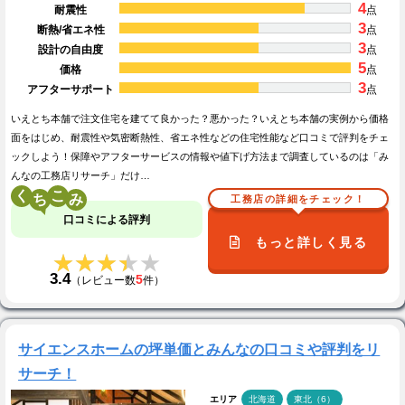
4
耐震性
点
3
断熱/省エネ性
点
3
設計の自由度
点
5
価格
点
3
アフターサポート
点
いえとち本舗で注文住宅を建てて良かった？悪かった？いえとち本舗の実例から価格
面をはじめ、耐震性や気密断熱性、省エネ性などの住宅性能など口コミで評判をチェ
ックしよう！保障やアフターサービスの情報や値下げ方法まで調査しているのは「み
んなの工務店リサーチ」だけ…
く
こ
工務店の詳細をチェック！
口コミによる評判
もっと詳しく見る
★★★★★
★★★★★
3.4
5
（レビュー数
件）
サイエンスホームの坪単価とみんなの口コミや評判をリ
サーチ！
エリア
北海道
東北（6）