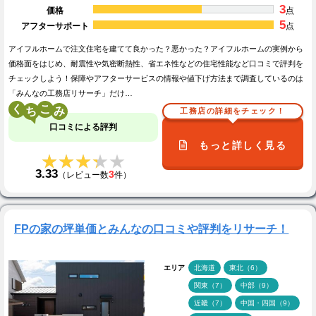
3
価格
点
5
アフターサポート
点
アイフルホームで注文住宅を建てて良かった？悪かった？アイフルホームの実例から
価格面をはじめ、耐震性や気密断熱性、省エネ性などの住宅性能など口コミで評判を
チェックしよう！保障やアフターサービスの情報や値下げ方法まで調査しているのは
「みんなの工務店リサーチ」だけ…
く
こ
工務店の詳細をチェック！
口コミによる評判
もっと詳しく見る
★★★★★
★★★★★
3.33
3
（レビュー数
件）
FPの家の坪単価とみんなの口コミや評判をリサーチ！
エリア
北海道
東北（6）
関東（7）
中部（9）
近畿（7）
中国・四国（9）