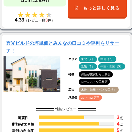
口コミによる評判
もっと詳しく見る
★★★★★
★★★★★
4.33
3
（レビュー数
件）
秀光ビルドの坪単価とみんなの口コミや評判をリサー
チ！
エリア
東北（2）
中部（7）
近畿（7）
中国・四国（5）
特徴
保証が充実した工務店
ローコストな工務店
工法
木造（軸組・パネル工法）
坪単価
30 ～ 42 万円
性能レビュー
3
耐震性
点
4
断熱/省エネ性
点
5
設計の自由度
点