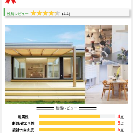
★★★★★
★★★★★
性能レビュー
（4.4）
性能レビュー
4
耐震性
点
5
断熱/省エネ性
点
5
設計の自由度
点