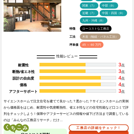
関東（7）
中部（9）
近畿（7）
中国・四国（9）
九州・沖縄（8）
特徴
ローコストな工務店
工法
木造（軸組・パネル工法）
坪単価
45 ～ 60 万円
性能レビュー
3
耐震性
点
3
断熱/省エネ性
点
4
設計の自由度
点
4
価格
点
3
アフターサポート
点
サイエンスホームで注文住宅を建てて良かった？悪かった？サイエンスホームの実例
から価格面をはじめ、耐震性や気密断熱性、省エネ性などの住宅性能など口コミで評
判をチェックしよう！保障やアフターサービスの情報や値下げ方法まで調査している
のは「みんなの工務店リサーチ」だけ…
く
こ
工務店の詳細をチェック！