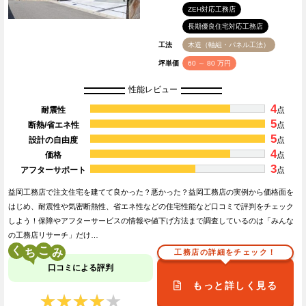
ZEH対応工務店
長期優良住宅対応工務店
工法
木造（軸組・パネル工法）
坪単価
60 ～ 80 万円
性能レビュー
4
耐震性
点
5
断熱/省エネ性
点
5
設計の自由度
点
4
価格
点
3
アフターサポート
点
益岡工務店で注文住宅を建てて良かった？悪かった？益岡工務店の実例から価格面を
はじめ、耐震性や気密断熱性、省エネ性などの住宅性能など口コミで評判をチェック
しよう！保障やアフターサービスの情報や値下げ方法まで調査しているのは「みんな
の工務店リサーチ」だけ…
く
こ
工務店の詳細をチェック！
口コミによる評判
もっと詳しく見る
★★★★★
★★★★★