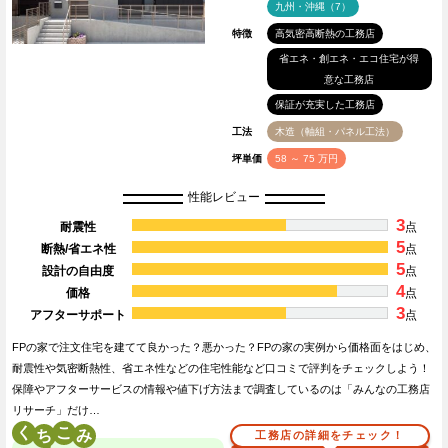
九州・沖縄（7）
特徴
高気密高断熱の工務店
省エネ・創エネ・エコ住宅が得
意な工務店
保証が充実した工務店
工法
木造（軸組・パネル工法）
坪単価
58 ～ 75 万円
性能レビュー
3
耐震性
点
5
断熱/省エネ性
点
5
設計の自由度
点
4
価格
点
3
アフターサポート
点
FPの家で注文住宅を建てて良かった？悪かった？FPの家の実例から価格面をはじめ、
耐震性や気密断熱性、省エネ性などの住宅性能など口コミで評判をチェックしよう！
保障やアフターサービスの情報や値下げ方法まで調査しているのは「みんなの工務店
リサーチ」だけ…
く
こ
工務店の詳細をチェック！