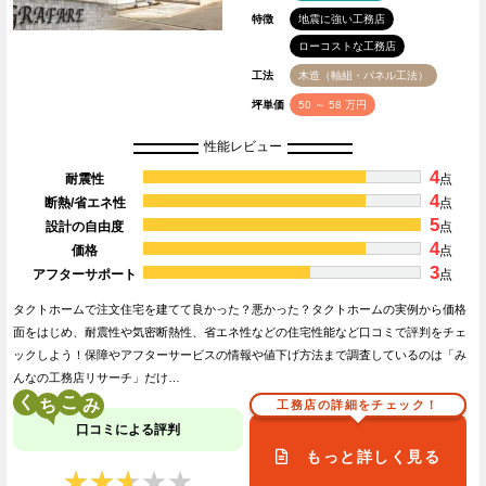
特徴
地震に強い工務店
ローコストな工務店
工法
木造（軸組・パネル工法）
坪単価
50 ～ 58 万円
性能レビュー
4
耐震性
点
4
断熱/省エネ性
点
5
設計の自由度
点
4
価格
点
3
アフターサポート
点
タクトホームで注文住宅を建てて良かった？悪かった？タクトホームの実例から価格
面をはじめ、耐震性や気密断熱性、省エネ性などの住宅性能など口コミで評判をチェ
ックしよう！保障やアフターサービスの情報や値下げ方法まで調査しているのは「み
んなの工務店リサーチ」だけ…
く
こ
工務店の詳細をチェック！
口コミによる評判
もっと詳しく見る
★★★★★
★★★★★