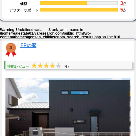
3
価格
点
5
アフターサポート
点
Warning
: Undefined variable $rank_area_name in
/home/realestate01/varesearch.com/public_html/wp-
content/themes/gensen_child/custom_search_results.php
on line
816
FPの家
★★★★★
★★★★★
性能レビュー
（4）