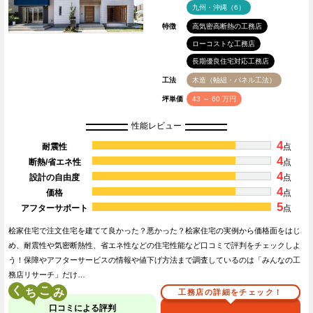
九州・沖縄（6）
特徴
高気密高断熱の工務店
ローコストな工務店
長期優良住宅対応工務店
工法
木造（軸組・パネル工法）
坪単価
43 ～ 60 万円
性能レビュー
4
耐震性
点
4
断熱/省エネ性
点
4
設計の自由度
点
4
価格
点
5
アフターサポート
点
桧家住宅で注文住宅を建てて良かった？悪かった？桧家住宅の実例から価格面をはじ
め、耐震性や気密断熱性、省エネ性などの住宅性能など口コミで評判をチェックしよ
う！保障やアフターサービスの情報や値下げ方法まで調査しているのは「みんなの工
務店リサーチ」だけ…
く
こ
工務店の詳細をチェック！
口コミによる評判