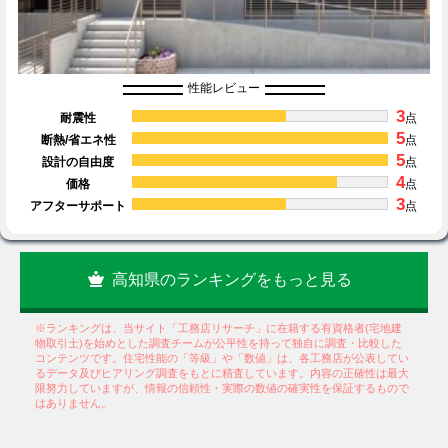
性能レビュー
3
耐震性
点
5
断熱/省エネ性
点
5
設計の自由度
点
4
価格
点
3
アフターサポート
点
高知県のランキングをもっと見る
※ランキングは、当サイト「工務店リサーチ」に在籍する有資格者(宅地建
物取引士)を始めとした調査チームが公平性を持って独自に調査・比較した
コンテンツです。住宅性能の「等級」や「数値」は、各工務店が公表してい
るデータ及びヒアリング調査をもとに精査しています。内容の正確性は最大
限努力していますが、情報の信頼性・実際の数値の確実性を保証するもので
はありません。