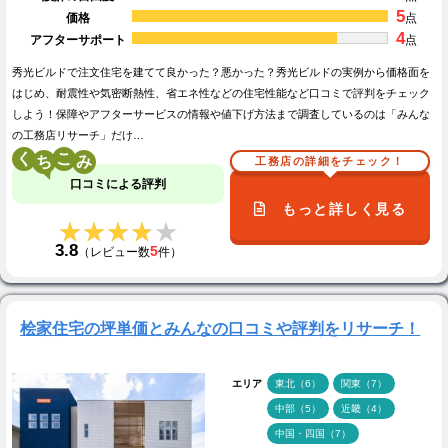
5
価格
点
4
アフターサポート
点
秀光ビルドで注文住宅を建てて良かった？悪かった？秀光ビルドの実例から価格面を
はじめ、耐震性や気密断熱性、省エネ性などの住宅性能など口コミで評判をチェック
しよう！保障やアフターサービスの情報や値下げ方法まで調査しているのは「みんな
の工務店リサーチ」だけ…
く
こ
工務店の詳細をチェック！
口コミによる評判
もっと詳しく見る
★★★★★
★★★★★
3.8
5
（レビュー数
件）
桧家住宅の坪単価とみんなの口コミや評判をリサーチ！
エリア
東北（6）
関東（7）
中部（5）
近畿（4）
中国・四国（7）