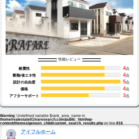
性能レビュー
4
耐震性
点
4
断熱/省エネ性
点
5
設計の自由度
点
4
価格
点
3
アフターサポート
点
Warning
: Undefined variable $rank_area_name in
/home/realestate01/varesearch.com/public_html/wp-
content/themes/gensen_child/custom_search_results.php
on line
816
アイフルホーム