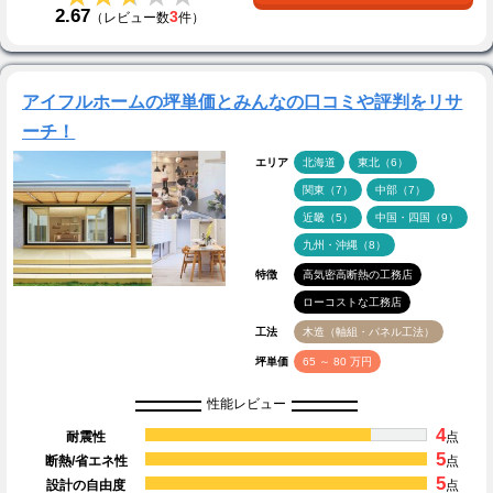
2.67
3
（レビュー数
件）
アイフルホームの坪単価とみんなの口コミや評判をリサ
ーチ！
エリア
北海道
東北（6）
関東（7）
中部（7）
近畿（5）
中国・四国（9）
九州・沖縄（8）
特徴
高気密高断熱の工務店
ローコストな工務店
工法
木造（軸組・パネル工法）
坪単価
65 ～ 80 万円
性能レビュー
4
耐震性
点
5
断熱/省エネ性
点
5
設計の自由度
点