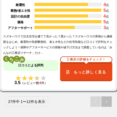
4
耐震性
点
5
断熱/省エネ性
点
4
設計の自由度
点
5
価格
点
3
アフターサポート
点
スズキハウスで注文住宅を建てて良かった？悪かった？スズキハウスの実例から価格
面をはじめ、耐震性や気密断熱性、省エネ性などの住宅性能など口コミで評判をチェ
ックしよう！保障やアフターサービスの情報や値下げ方法まで調査しているのは「み
んなの工務店リサーチ」だけ…
く
こ
工務店の詳細をチェック！
口コミによる評判
もっと詳しく見る
★★★★★
★★★★★
3.5
4
（レビュー数
件）
27件中 1〜12件を表示

