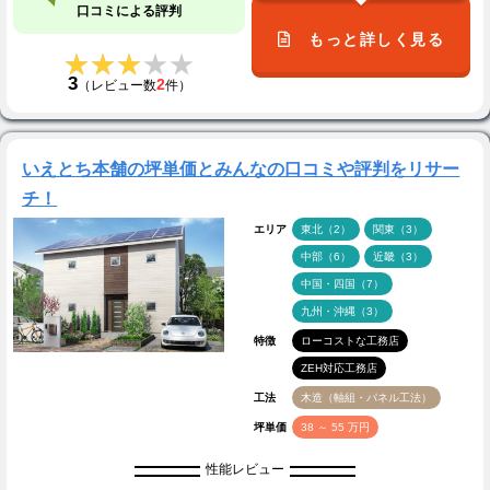
口コミによる評判
もっと詳しく見る
★★★★★
★★★★★
3
2
（レビュー数
件）
いえとち本舗の坪単価とみんなの口コミや評判をリサー
チ！
エリア
東北（2）
関東（3）
中部（6）
近畿（3）
中国・四国（7）
九州・沖縄（3）
特徴
ローコストな工務店
ZEH対応工務店
工法
木造（軸組・パネル工法）
坪単価
38 ～ 55 万円
性能レビュー