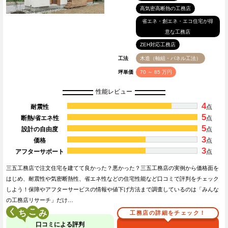
高気密高断熱の工務店
省エネ・創エネ・エコ住宅が得
意な工務店
ZEH対応工務店
工法
木造（軸組・パネル工法）
坪単価
70 ～ 85 万円
性能レビュー
4
耐震性
点
5
断熱/省エネ性
点
5
設計の自由度
点
3
価格
点
3
アフターサポート
点
三五工務店で注文住宅を建てて良かった？悪かった？三五工務店の実例から価格面を
はじめ、耐震性や気密断熱性、省エネ性などの住宅性能など口コミで評判をチェック
しよう！保障やアフターサービスの情報や値下げ方法まで調査しているのは「みんな
の工務店リサーチ」だけ…
く
こ
工務店の詳細をチェック！
口コミによる評判