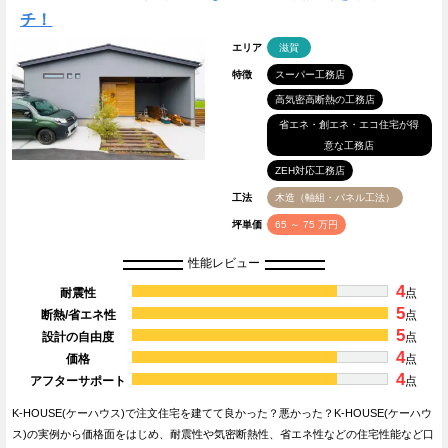
チ！
エリア
滋賀
特徴
スーパー工務店
高気密高断熱の工務店
省エネ・創エネ・エコ住宅が得
意な工務店
ZEH対応工務店
工法
木造（軸組・パネル工法）
坪単価
65 ～ 75 万円
性能レビュー
4
耐震性
点
5
断熱/省エネ性
点
5
設計の自由度
点
4
価格
点
4
アフターサポート
点
K-HOUSE(ケーハウス)で注文住宅を建てて良かった？悪かった？K-HOUSE(ケーハウ
ス)の実例から価格面をはじめ、耐震性や気密断熱性、省エネ性などの住宅性能など口