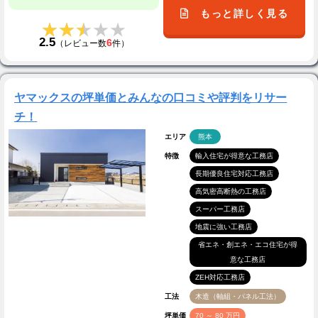
もっと詳しく見る
★★★★★
★★★★★
2.5
6
（レビュー数
件）
ヤマックスの坪単価とみんなの口コミや評判をリサー
チ！
エリア
熊本
特徴
輸入住宅が得意な工務店
長期優良住宅対応工務店
高気密高断熱の工務店
スーパー工務店
地震に強い工務店
省エネ・創エネ・エコ住宅が得
意な工務店
ZEH対応工務店
工法
木造（軸組・パネル工法）
坪単価
70 ～ 80 万円