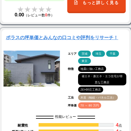
もっと詳しく見る
★★★★★
★★★★★
0.00
0
（レビュー数
件）
ポラスの坪単価とみんなの口コミや評判をリサーチ！
エリア
茨城
埼玉
千葉
東京
特徴
地震に強い工務店
省エネ・創エネ・エコ住宅が得
意な工務店
ZEH対応工務店
工法
木造（軸組・パネル工法）
坪単価
70 ～ 80 万円
性能レビュー
4
耐震性
点