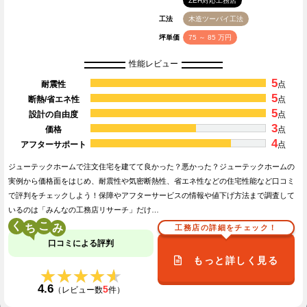
ZEH対応工務店
工法
木造ツーバイ工法
坪単価
75 ～ 85 万円
性能レビュー
5
耐震性
点
5
断熱/省エネ性
点
5
設計の自由度
点
3
価格
点
4
アフターサポート
点
ジューテックホームで注文住宅を建てて良かった？悪かった？ジューテックホームの
実例から価格面をはじめ、耐震性や気密断熱性、省エネ性などの住宅性能など口コミ
で評判をチェックしよう！保障やアフターサービスの情報や値下げ方法まで調査して
いるのは「みんなの工務店リサーチ」だけ…
く
こ
工務店の詳細をチェック！
口コミによる評判
もっと詳しく見る
★★★★★
★★★★★
4.6
5
（レビュー数
件）