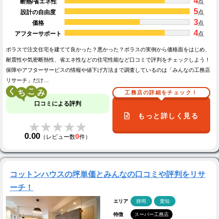
4
断熱/省エネ性
点
5
設計の自由度
点
3
価格
点
4
アフターサポート
点
ポラスで注文住宅を建てて良かった？悪かった？ポラスの実例から価格面をはじめ、
耐震性や気密断熱性、省エネ性などの住宅性能など口コミで評判をチェックしよう！
保障やアフターサービスの情報や値下げ方法まで調査しているのは「みんなの工務店
リサーチ」だけ…
く
こ
工務店の詳細をチェック！
口コミによる評判
もっと詳しく見る
★★★★★
★★★★★
0.00
0
（レビュー数
件）
コットンハウスの坪単価とみんなの口コミや評判をリサ
ーチ！
エリア
静岡
愛知
特徴
スーパー工務店