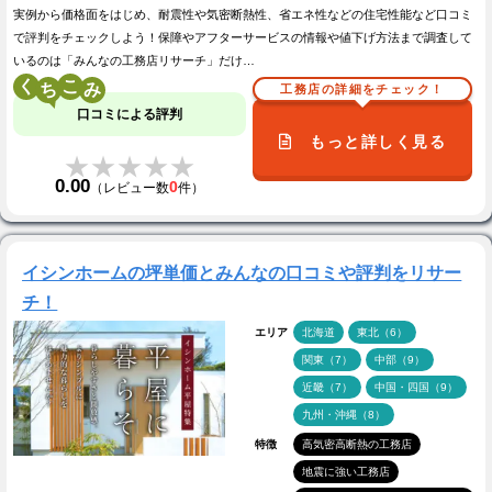
実例から価格面をはじめ、耐震性や気密断熱性、省エネ性などの住宅性能など口コミ
で評判をチェックしよう！保障やアフターサービスの情報や値下げ方法まで調査して
いるのは「みんなの工務店リサーチ」だけ…
く
こ
工務店の詳細をチェック！
口コミによる評判
もっと詳しく見る
★★★★★
★★★★★
0.00
0
（レビュー数
件）
イシンホームの坪単価とみんなの口コミや評判をリサー
チ！
エリア
北海道
東北（6）
関東（7）
中部（9）
近畿（7）
中国・四国（9）
九州・沖縄（8）
特徴
高気密高断熱の工務店
地震に強い工務店