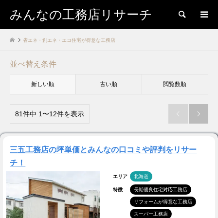
みんなの工務店リサーチ
検索
省エネ・創エネ・エコ住宅が得意な工務店
並べ替え条件
新しい順
古い順
閲覧数順
81件中 1〜12件を表示


三五工務店の坪単価とみんなの口コミや評判をリサー
チ！
エリア
北海道
特徴
長期優良住宅対応工務店
リフォームが得意な工務店
スーパー工務店