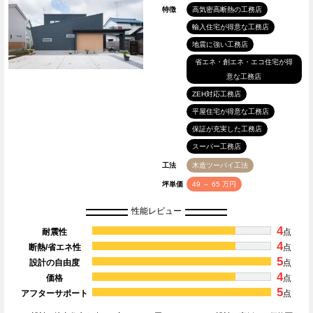
特徴
高気密高断熱の工務店
輸入住宅が得意な工務店
地震に強い工務店
省エネ・創エネ・エコ住宅が得
意な工務店
ZEH対応工務店
平屋住宅が得意な工務店
保証が充実した工務店
スーパー工務店
工法
木造ツーバイ工法
坪単価
49 ～ 65 万円
性能レビュー
4
耐震性
点
4
断熱/省エネ性
点
5
設計の自由度
点
4
価格
点
5
アフターサポート
点