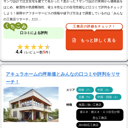
サンワ設計で注文住宅を建てて良かった？悪かった？サンワ設計の実例から価格面を
はじめ、耐震性や気密断熱性、省エネ性などの住宅性能など口コミで評判をチェック
しよう！保障やアフターサービスの情報や値下げ方法まで調査しているのは「みんな
の工務店リサーチ」だけ…
く
こ
工務店の詳細をチェック！
口コミによる評判
もっと詳しく見る
★★★★★
★★★★★
4.4
5
（レビュー数
件）
アキュラホームの坪単価とみんなの口コミや評判をリサ
ーチ！
エリア
関東（7）
中部（3）
近畿（5）
中国・四国（3）
特徴
地震に強い工務店
省エネ・創エネ・エコ住宅が得
意な工務店
ZEH対応工務店