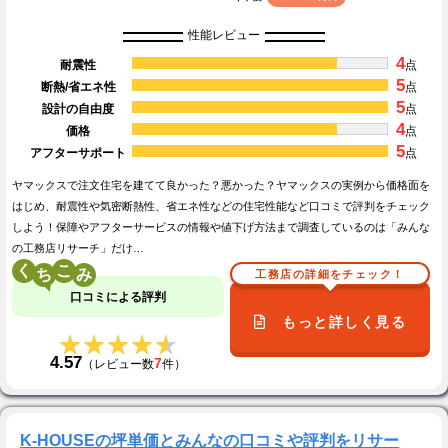
性能レビュー
4
耐震性
点
5
断熱/省エネ性
点
5
設計の自由度
点
4
価格
点
5
アフターサポート
点
ヤマックスで注文住宅を建てて良かった？悪かった？ヤマックスの実例から価格面を
はじめ、耐震性や気密断熱性、省エネ性などの住宅性能など口コミで評判をチェック
しよう！保障やアフターサービスの情報や値下げ方法まで調査しているのは「みんな
の工務店リサーチ」だけ…
く
こ
工務店の詳細をチェック！
口コミによる評判
もっと詳しく見る
★★★★★
★★★★★
4.57
7
（レビュー数
件）
K-HOUSEの坪単価とみんなの口コミや評判をリサー