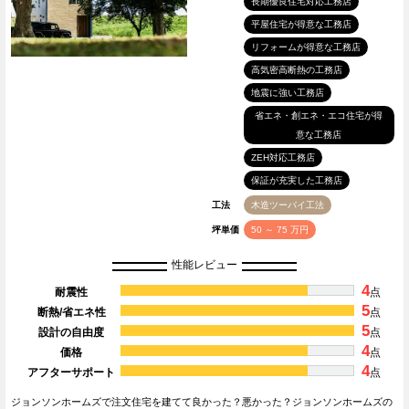
長期優良住宅対応工務店
平屋住宅が得意な工務店
リフォームが得意な工務店
高気密高断熱の工務店
地震に強い工務店
省エネ・創エネ・エコ住宅が得
意な工務店
ZEH対応工務店
保証が充実した工務店
工法
木造ツーバイ工法
坪単価
50 ～ 75 万円
性能レビュー
4
耐震性
点
5
断熱/省エネ性
点
5
設計の自由度
点
4
価格
点
4
アフターサポート
点
ジョンソンホームズで注文住宅を建てて良かった？悪かった？ジョンソンホームズの