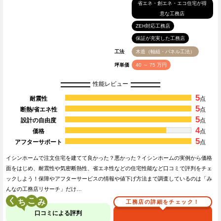
省エネ・創エネ・エコ住宅が得
意な工務店
ZEH対応工務店
保証が充実した工務店
工法
木造（軸組・パネル工法）
坪単価
40 ～ 75 万円
性能レビュー
5
耐震性
点
5
断熱/省エネ性
点
5
設計の自由度
点
4
価格
点
5
アフターサポート
点
イシンホームで注文住宅を建てて良かった？悪かった？イシンホームの実例から価格
面をはじめ、耐震性や気密断熱性、省エネ性などの住宅性能など口コミで評判をチェ
ックしよう！保障やアフターサービスの情報や値下げ方法まで調査しているのは「み
んなの工務店リサーチ」だけ…
く
こ
工務店の詳細をチェック！
口コミによる評判