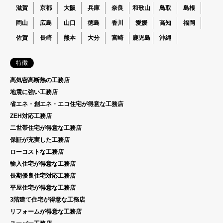
滋賀
京都
大阪
兵庫
奈良
和歌山
鳥取
島根
岡山
広島
山口
徳島
香川
愛媛
高知
福岡
佐賀
長崎
熊本
大分
宮崎
鹿児島
沖縄
特徴
高気密高断熱の工務店
地震に強い工務店
省エネ・創エネ・エコ住宅が得意な工務店
ZEH対応工務店
二世帯住宅が得意な工務店
保証が充実した工務店
ローコストな工務店
輸入住宅が得意な工務店
長期優良住宅対応工務店
平屋住宅が得意な工務店
3階建て住宅が得意な工務店
リフォームが得意な工務店