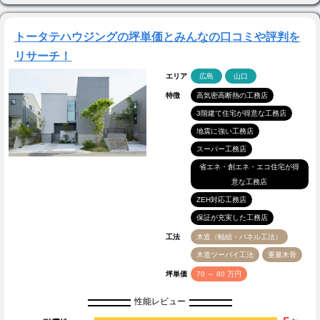
トータテハウジングの坪単価とみんなの口コミや評判を
リサーチ！
エリア
広島
山口
特徴
高気密高断熱の工務店
3階建て住宅が得意な工務店
地震に強い工務店
スーパー工務店
省エネ・創エネ・エコ住宅が得
意な工務店
ZEH対応工務店
保証が充実した工務店
工法
木造（軸組・パネル工法）
木造ツーバイ工法
重量木骨
坪単価
70 ～ 80 万円
性能レビュー