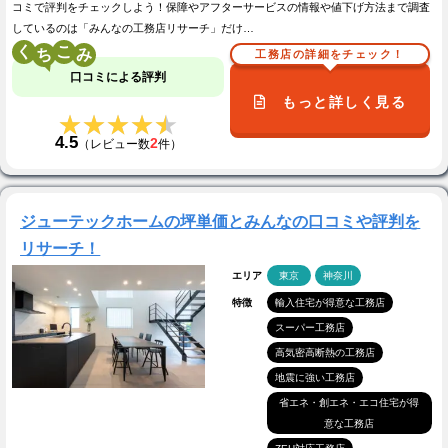
コミで評判をチェックしよう！保障やアフターサービスの情報や値下げ方法まで調査
しているのは「みんなの工務店リサーチ」だけ…
く
こ
工務店の詳細をチェック！
口コミによる評判
もっと詳しく見る
★★★★★
★★★★★
4.5
2
（レビュー数
件）
ジューテックホームの坪単価とみんなの口コミや評判を
リサーチ！
エリア
東京
神奈川
特徴
輸入住宅が得意な工務店
スーパー工務店
高気密高断熱の工務店
地震に強い工務店
省エネ・創エネ・エコ住宅が得
意な工務店