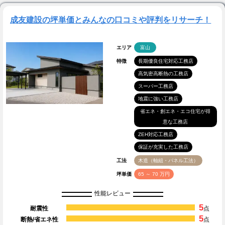
成友建設の坪単価とみんなの口コミや評判をリサーチ！
エリア
富山
特徴
長期優良住宅対応工務店
高気密高断熱の工務店
スーパー工務店
地震に強い工務店
省エネ・創エネ・エコ住宅が得
意な工務店
ZEH対応工務店
保証が充実した工務店
工法
木造（軸組・パネル工法）
坪単価
65 ～ 70 万円
性能レビュー
5
耐震性
点
5
断熱/省エネ性
点