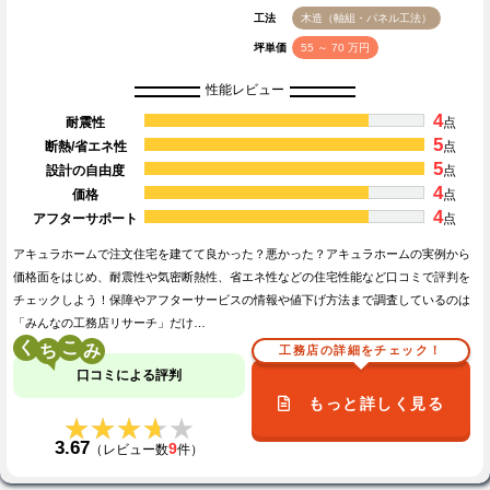
工法
木造（軸組・パネル工法）
坪単価
55 ～ 70 万円
性能レビュー
4
耐震性
点
5
断熱/省エネ性
点
5
設計の自由度
点
4
価格
点
4
アフターサポート
点
アキュラホームで注文住宅を建てて良かった？悪かった？アキュラホームの実例から
価格面をはじめ、耐震性や気密断熱性、省エネ性などの住宅性能など口コミで評判を
チェックしよう！保障やアフターサービスの情報や値下げ方法まで調査しているのは
「みんなの工務店リサーチ」だけ…
く
こ
工務店の詳細をチェック！
口コミによる評判
もっと詳しく見る
★★★★★
★★★★★
3.67
9
（レビュー数
件）