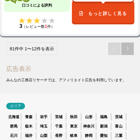
口コミによる評判
もっと詳しく見る
★★★★★
★★★★★
3
1
（レビュー数
件）
81件中 1〜12件を表示


広告表示
みんなの工務店リサーチでは、アフィリエイト広告を利用しています。
エリア
北海道
青森
岩手
宮城
秋田
山形
福島
茨城
群馬
栃木
埼玉
千葉
東京
神奈川
新潟
富山
石川
福井
山梨
長野
岐阜
静岡
愛知
三重