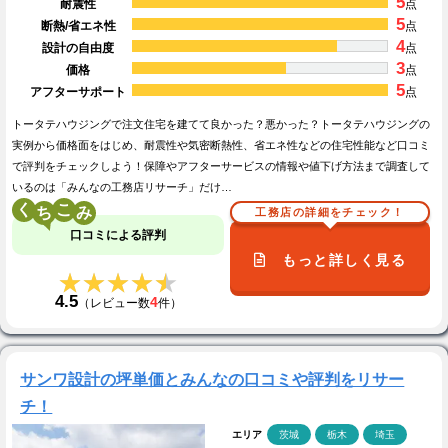
5
耐震性
点
5
断熱/省エネ性
点
4
設計の自由度
点
3
価格
点
5
アフターサポート
点
トータテハウジングで注文住宅を建てて良かった？悪かった？トータテハウジングの
実例から価格面をはじめ、耐震性や気密断熱性、省エネ性などの住宅性能など口コミ
で評判をチェックしよう！保障やアフターサービスの情報や値下げ方法まで調査して
いるのは「みんなの工務店リサーチ」だけ…
く
こ
工務店の詳細をチェック！
口コミによる評判
もっと詳しく見る
★★★★★
★★★★★
4.5
4
（レビュー数
件）
サンワ設計の坪単価とみんなの口コミや評判をリサー
チ！
エリア
茨城
栃木
埼玉