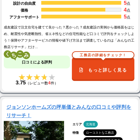
5
設計の自由度
点
4
価格
点
5
アフターサポート
点
成友建設で注文住宅を建てて良かった？悪かった？成友建設の実例から価格面をはじ
め、耐震性や気密断熱性、省エネ性などの住宅性能など口コミで評判をチェックしよ
う！保障やアフターサービスの情報や値下げ方法まで調査しているのは「みんなの工
務店リサーチ」だけ…
く
こ
工務店の詳細をチェック！
口コミによる評判
もっと詳しく見る
★★★★★
★★★★★
3.75
4
（レビュー数
件）
ジョンソンホームズの坪単価とみんなの口コミや評判を
リサーチ！
エリア
北海道
特徴
ローコストな工務店