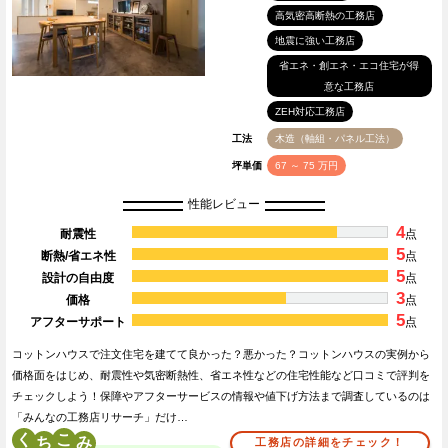
高気密高断熱の工務店
地震に強い工務店
省エネ・創エネ・エコ住宅が得
意な工務店
ZEH対応工務店
工法
木造（軸組・パネル工法）
坪単価
67 ～ 75 万円
性能レビュー
4
耐震性
点
5
断熱/省エネ性
点
5
設計の自由度
点
3
価格
点
5
アフターサポート
点
コットンハウスで注文住宅を建てて良かった？悪かった？コットンハウスの実例から
価格面をはじめ、耐震性や気密断熱性、省エネ性などの住宅性能など口コミで評判を
チェックしよう！保障やアフターサービスの情報や値下げ方法まで調査しているのは
「みんなの工務店リサーチ」だけ…
く
こ
工務店の詳細をチェック！